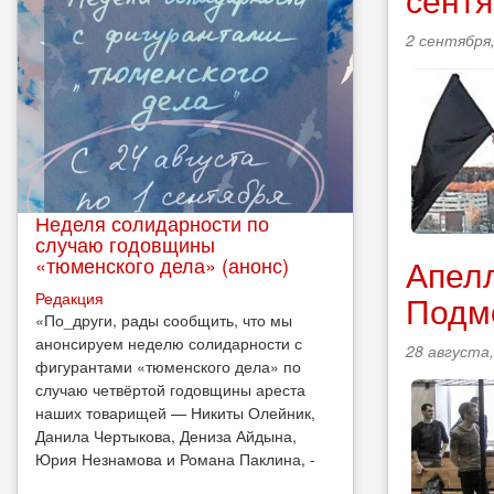
2 сентября,
Неделя солидарности по
случаю годовщины
«тюменского дела» (анонс)
Апелл
Редакция
Подм
​«По_други, рады сообщить, что мы
анонсируем неделю солидарности с
28 августа,
фигурантами «тюменского дела» по
случаю четвёртой годовщины ареста
наших товарищей — Никиты Олейник,
Данила Чертыкова, Дениза Айдына,
Юрия Незнамова и Романа Паклина, -