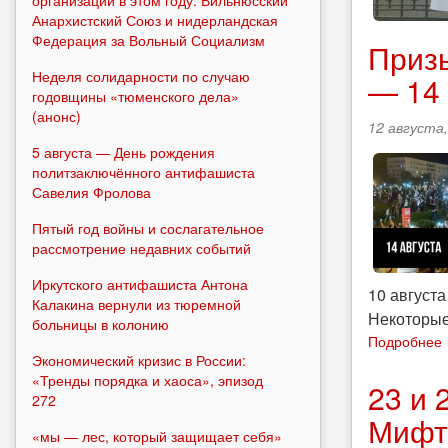
Анархистский Союз и нидерландская
Федерация за Вольный Социализм
Призы
Неделя солидарности по случаю
— 14 
годовщины «тюменского дела»
(анонс)
12 августа,
5 августа — День рождения
политзаключённого антифашиста
Савелия Фролова
Пятый год войны и сослагательное
рассмотрение недавних событий
Иркутского антифашиста Антона
10 август
Калакина вернули из тюремной
Некоторые
больницы в колонию
Подробнее
Экономический кризис в России:
«Тренды порядка и хаоса», эпизод
к
23 и 
272
Мифт
«мы — лес, который защищает себя»