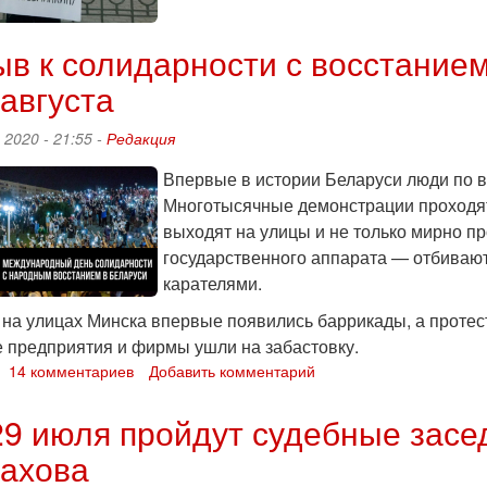
заседание
по
делу
в к солидарности с восстание
Кирилла
августа
Кузьминкина
состоится
21
 2020 - 21:55 -
Редакция
августа
Впервые в истории Беларуси люди по в
Многотысячные демонстрации проходят 
выходят на улицы и не только мирно пр
государственного аппарата — отбивают
карателями.
а на улицах Минска впервые появились баррикады, а проте
 предприятия и фирмы ушли на забастовку.
о
14 комментариев
Добавить комментарий
Призыв
29 июля пройдут судебные засе
солидарности
ахова
с
восстанием