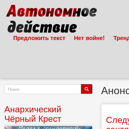
Перейти
к
основному
содержанию
Предложить текст
Нет войне!
Трен
Анон
Форма
поиска
Поиск
Анархический
Чёрный Крест
Следу
сент