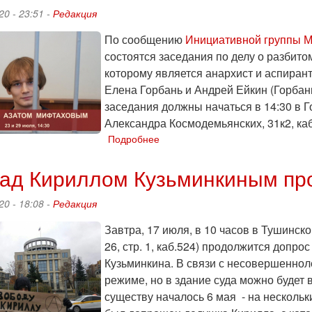
против
20 - 23:51 -
Редакция
режима
Лукашенко
По сообщению
Инициативной группы 
—
состоятся заседания по делу о разбит
14
которому является анархист и аспиран
августа
Елена Горбань и Андрей Ейкин (Горбан
заседания должны начаться в 14:30 в Го
Александра Космодемьянских, 31к2, каб.
Подробнее
о
23
и
над Кириллом Кузьминкиным пр
29
июля
20 - 18:08 -
Редакция
пройдут
судебные
Завтра, 17 июля, в 10 часов в Тушинск
заседания
26, стр. 1, каб.524) продолжится допро
по
Кузьминкина. В связи с несовершеннол
делу
Азата
режиме, но в здание суда можно будет 
Мифтахова
существу началось 6 мая - на несколь