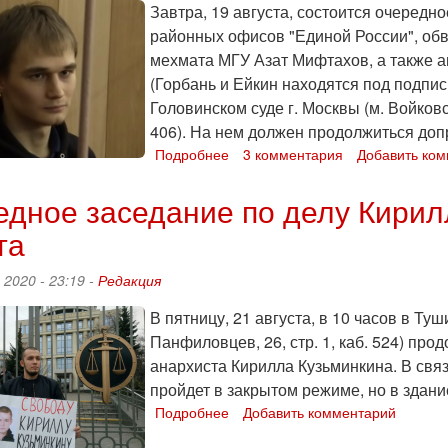
состоится
Завтра, 19 августа, состоится очередно
8
районных офисов "Единой России", об
сентября
мехмата МГУ Азат Мифтахов, а также 
(Горбань и Ейкин находятся под подпис
Головинском суде г. Москвы (м. Войковс
406). На нем должен продолжиться доп
Подробнее
о
3 комментария
Добавить ко
Суд
над
дное заседание по делу Кирил
Азатом
та
Мифтаховым
продолжится
19
 2020 - 23:19 -
Редакция
августа
В пятницу, 21 августа, в 10 часов в Ту
Панфиловцев, 26, стр. 1, каб. 524) про
анархиста Кирилла Кузьминкина. В св
пройдет в закрытом режиме, но в здание
Подробнее
о
Добавить комментарий
Очередное