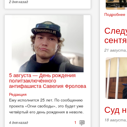
2 дня
назад
Подробнее
Следу
сент
21 августа,
5 августа — День рождения
политзаключённого
антифашиста Савелия Фролова
Редакция
Ему исполнится 25 лет. По сообщению
проекта «Огни свободы», это будет уже
Суд н
четвёртый его день рождения в неволе.
18 августа,
1
4 дня
назад