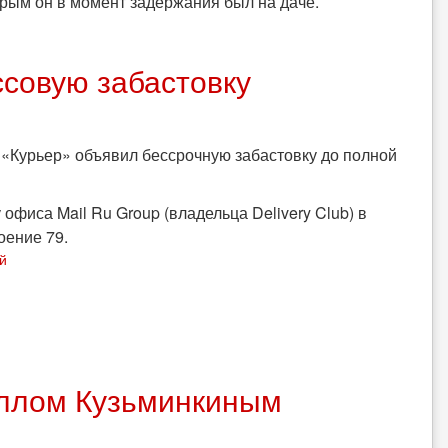
рым он в момент задержания был на даче.
ссовую забастовку
«Курьер» объявил бессрочную забастовку до полной
 офиса Mail Ru Group (владельца Delivery Club) в
оение 79.
й
иллом Кузьминкиным