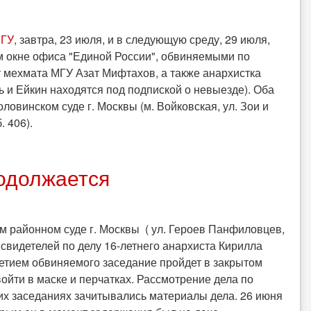
МГУ
, завтра, 23 июля, и в следующую среду, 29 июля,
ом окне офиса "Единой России", обвиняемыми по
т мехмата МГУ Азат Мифтахов, а также анархистка
ь и Ейкин находятся под подпиской о невыезде). Оба
ловинском суде г. Москвы (м. Войковская, ул. Зои и
 406).
одолжается
ом районном суде г. Москвы ( ул. Героев Панфиловцев,
с свидетелей по делу 16-летнего анархиста Кирилла
етием обвиняемого заседание пройдет в закрытом
войти в маске и перчатках. Рассмотрение дела по
ких заседаниях зачитывались материалы дела. 26 июня