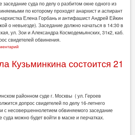
е заседание суда по делу о разбитом окне одного из
виняемыми по которому проходят анархист и аспирант
анархистка Елена Горбань и антифашист Андрей Ейкин
кой о невыезде). Заседание должно начаться в 14:30 в
кая, ул. Зои и Александра Космодемьянских, 31к2, каб.
рос свидетелей обвинения.
мментарий
ла Кузьминкина состоится 21
шинском районном суде г. Москвы ( ул. Героев
должится допрос свидетелей по делу 16-летнего
язи с несовершеннолетием обвиняемого заседание
 суда можно будет войти в маске и перчатках.