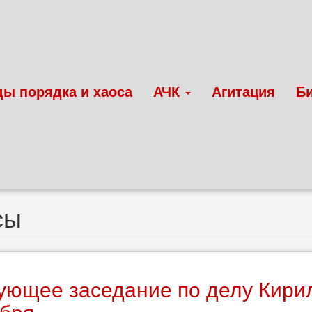
ды порядка и хаоса
АЧК
Агитация
Б
сы
ющее заседание по делу Кирил
ября