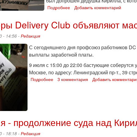
был допрошен дедушка Кирилла, с кото
Подробнее
о
Добавить комментарий
Суд
над
ры Delivery Club объявляют ма
Кириллом
Кузьминкиным
0 - 14:56 -
Редакция
продолжается
С сегодняшнего дня профсоюз работников DC 
выплаты заработной платы.
9 июля с 15:00 до 22:00 бастующие соберутся у
Москве, по адресу: Ленинградский пр-т., 39 стр
Подробнее
о
3 комментария
Добавить комментари
Курьеры
Delivery
Club
объявляют
массовую
забастовку
я - продолжение суда над Кир
0 - 18:18 -
Редакция