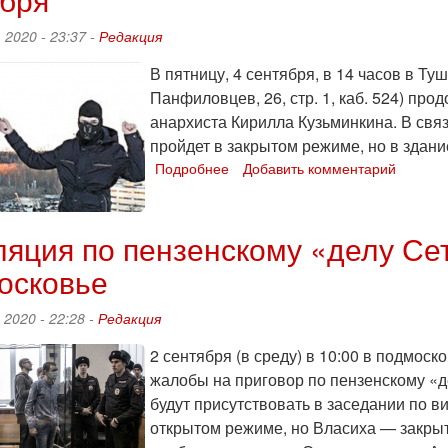
 2020 - 23:37 -
Редакция
В пятницу, 4 сентября, в 14 часов в Ту
Панфиловцев, 26, стр. 1, каб. 524) про
анархиста Кирилла Кузьминкина. В св
пройдет в закрытом режиме, но в здание
Подробнее
о
Добавить комментарий
Следующее
заседание
по
яция по пензенскому «делу Сет
делу
Кирилла
осковье
Кузьминкина
состоится
 2020 - 22:28 -
Редакция
4
сентября
2 сентября (в среду) в 10:00 в подмос
жалобы на приговор по пензенскому «
будут присутствовать в заседании по 
открытом режиме, но Власиха — закрыт