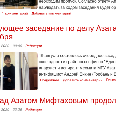
необходим пропуск. Согласно ответу А
наблюдать за ходом заседания будет о
о
1 комментарий
Добавить комментарий
Апелляция
по
ющее заседание по делу Азата
пензенскому
ября
«делу
Сети»
пройдет
 2020 - 00:06 -
Редакция
2
сентября
19 августа состоялось очередное засед
в
окне одного из районных офисов "Един
Подмосковье
анархист и аспирант мехмата МГУ Азат
антифашист Андрей Ейкин (Горбань и Е
Подробнее
о
Добавить комментарий
Deuts
Следующее
заседание
по
ад Азатом Мифтаховым продолж
делу
Азата
 2020 - 23:36 -
Редакция
Мифтахова