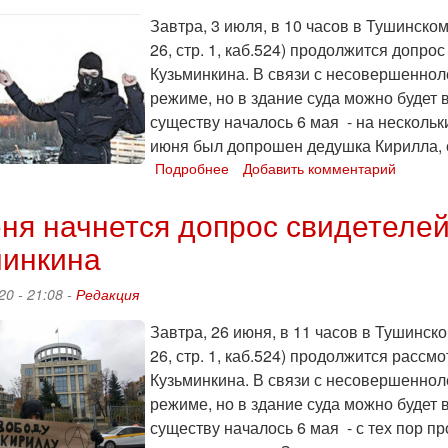
Завтра, 3 июля, в 10 часов в Тушинско
26, стр. 1, каб.524) продолжится допро
Кузьминкина. В связи с несовершеннол
режиме, но в здание суда можно будет 
существу началось 6 мая - на нескольк
июня был допрошен дедушка Кирилла, с
Подробнее
о
Добавить комментарий
3
июля
ня начнется допрос свидетелей
-
минкина
продолжение
суда
над
20 - 21:08 -
Редакция
Кириллом
Кузьминкиным
Завтра, 26 июня, в 11 часов в Тушинск
26, стр. 1, каб.524) продолжится рассм
Кузьминкина. В связи с несовершеннол
режиме, но в здание суда можно будет 
существу началось 6 мая - с тех пор п