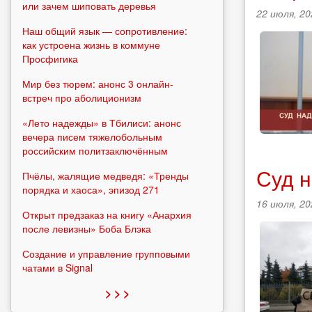
или зачем шиповать деревья
22 июля, 20
Наш общий язык — сопротивление:
как устроена жизнь в коммуне
Просфигика
Мир без тюрем: анонс 3 онлайн-
встреч про аболиционизм
«Лето надежды» в Тбилиси: анонс
вечера писем тяжелобольным
российским политзаключённым
Суд 
Пчёлы, жалящие медведя: «Тренды
порядка и хаоса», эпизод 271
16 июля, 20
Открыт предзаказ на книгу «Анархия
после левизны» Боба Блэка
Создание и управление групповыми
чатами в Signal
> > >