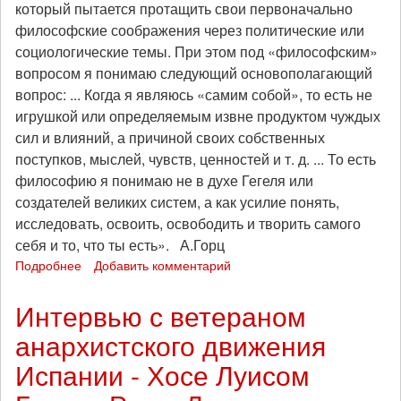
английская
который пытается протащить свои первоначально
версии)
философские соображения через политические или
социологические темы. При этом под «философским»
вопросом я понимаю следующий основополагающий
вопрос: ... Когда я являюсь «самим собой», то есть не
игрушкой или определяемым извне продуктом чуждых
сил и влияний, а причиной своих собственных
поступков, мыслей, чувств, ценностей и т. д. ... То есть
философию я понимаю не в духе Гегеля или
создателей великих систем, а как усилие понять,
исследовать, освоить, освободить и творить самого
себя и то, что ты есть». А.Горц
Подробнее
о
Добавить комментарий
Вадим
Дамье:
Интервью с ветераном
«Социальная
анархистского движения
философия
Андре
Испании - Хосе Луисом
Горца»