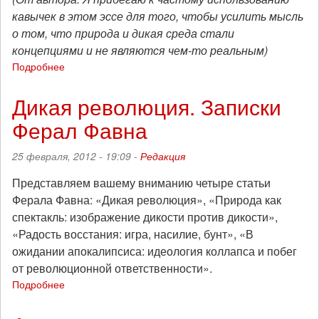
кавычек в этом эссе для того, чтобы усилить мысль
о том, что природа и дикая среда стали
концепциями и не являются чем-то реальным)
Подробнее
о
Природа
как
Дикая революция. Записки
спектакль:
Ферал Фавна
изображение
дикости
против
25 февраля, 2012 - 19:09 -
Редакция
дикости
Представляем вашему вниманию четыре статьи
Ферала Фавна: «Дикая революция», «Природа как
спектакль: изображение дикости против дикости»,
«Радость восстания: игра, насилие, бунт», «В
ожидании апокалипсиса: идеология коллапса и побег
от революционной ответственности».
Подробнее
о
Дикая
революция.