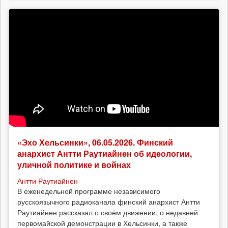
«Эхо Хельсинки», 06.05.2026. Финский
анархист Антти Раутиайнен об идеологии,
уличной политике и войнах
Антти Раутиайнен
В еженедельной программе независимого
русскоязычного радиоканала финский анархист Антти
Раутиайнен рассказал о своём движении, о недавней
первомайской демонстрации в Хельсинки, а также