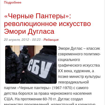
Подробнее
о
Россия:
рабочее
«Черные Пантеры»:
сопротивление
революционное искусство
нарастает
Эмори Дугласа
20 апреля, 2012 - 00:23 -
Редакция
Эмори Дуглас – классик
современного политико-
социального
графического искусства
XX века, художник, а
позже министр культуры
леворадикальной
партии «Черные пантеры» (1967-1970) с самого
детства боролся за права чернокожего населения
США. На протяжении 60-70 гг. Дуглас создал
множество произведений, иллюстраций и карикатур,