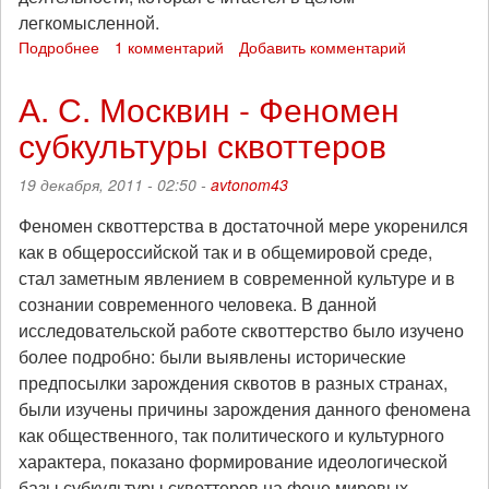
легкомысленной.
Подробнее
о
1 комментарий
Добавить комментарий
Анархизм
и
А. С. Москвин - Феномен
секс
субкультуры сквоттеров
19 декабря, 2011 - 02:50 -
avtonom43
Феномен сквоттерства в достаточной мере укоренился
как в общероссийской так и в общемировой среде,
стал заметным явлением в современной культуре и в
сознании современного человека. В данной
исследовательской работе сквоттерство было изучено
более подробно: были выявлены исторические
предпосылки зарождения сквотов в разных странах,
были изучены причины зарождения данного феномена
как общественного, так политического и культурного
характера, показано формирование идеологической
базы субкультуры сквоттеров на фоне мировых