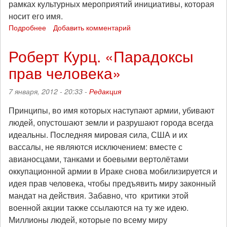
рамках культурных мероприятий инициативы, которая
носит его имя.
Подробнее
о
Добавить комментарий
Интервью
с
Роберт Курц. «Парадоксы
ветераном
прав человека»
анархистского
движения
Испании
7 января, 2012 - 20:33 -
Редакция
-
Хосе
Принципы, во имя которых наступают армии, убивают
Луисом
людей, опустошают земли и разрушают города всегда
Гарсиа
идеальны. Последняя мировая сила, США и их
Руа
вассалы, не являются исключением: вместе с
:«Люди
авианосцами, танками и боевыми вертолётами
должны
выйти
оккупационной армии в Ираке снова мобилизируется и
на
идея прав человека, чтобы предъявить миру законный
улицы
мандат на действия. Забавно, что критики этой
без
военной акции также ссылаются на ту же идею.
всяких
Миллионы людей, которые по всему миру
полумер»