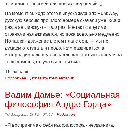
зарядимся энергией для новых свершений. ;)
На момент выхода этого выпуска журнала PunkWay,
русскую версию прошлого номера скачали уже ~2000
раз, а английскую ~1000 раз. Контакт с другими
странами налаживается, но пока довольно медленно.
Но так как движение в этом плане есть — мы не
думаем отступать и продолжим развиваться в
интернациональном направлении, рассчитываем и на
твою помощь, откуда бы ты ни был.
Всем панк!
Подробнее
о
Добавить комментарий
Анархо-
панк
Вадим Дамье: «Социальная
журнал
философия Андре Горца»
PunkWay
#7,
2012
16 февраля, 2012 - 01:17 -
Редакция
(русская
и
«Я воспринимаю себя как философа - неудачника,