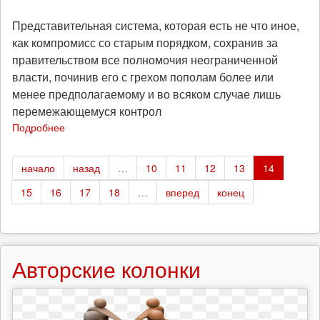
Представительная система, которая есть не что иное,
как компромисс со старым порядком, сохранив за
правительством все полномочия неограниченной
власти, починив его с грехом пополам более или
менее предполагаемому и во всяком случае лишь
перемежающемуся контрол
Подробнее
о
Петр
Кропоткин
начало
назад
…
10
11
12
13
14
“Представительная
демократия”
15
16
17
18
…
вперед
конец
Авторские колонки