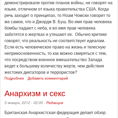
демонстрировали против планов войны, не говорят на
языке, отличном от языка правительства США. Когда
речь заходит о принципах, то Ноам Чомски говорит то
же самое, что и Джордж В. Буш. Во имя прав человека
бомбы падают с неба, и во имя прав человека
заботятся о жертвах и утешают их. Обычно критики
говорят, что реальность не соответствует идеалам.
Если есть человеческое право на жизнь и телесную
неприкосновенность, то как можно смиряться с тем,
что посредством военное вмешательство Запада
ведет к большему количеству жертв, чем действия
жестоких диктаторов и террористов?
Подробнее
о
Добавить комментарий
Роберт
Курц.
Анархизм и секс
«Парадоксы
прав
3 января, 2012 - 02:00 -
Редакция
человека»
Британская Анархистская федерация делает обзор