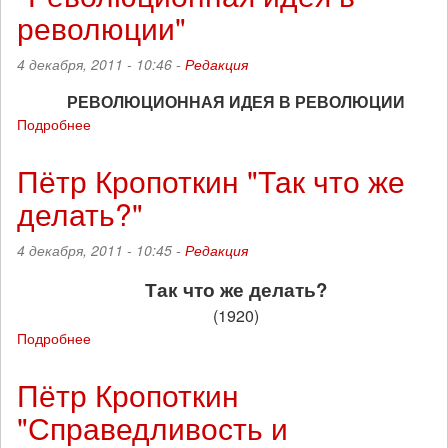
об
революции"
анархическом
устройстве
4 декабря, 2011 - 10:46 -
Редакция
городских
поселений
РЕВОЛЮЦИОННАЯ ИДЕЯ В РЕВОЛЮЦИИ
Подробнее
о
Пётр
Кропоткин
Пётр Кропоткин "Так что же
"Революционная
делать?"
идея
в
революции"
4 декабря, 2011 - 10:45 -
Редакция
Так что же делать?
(1920)
Подробнее
о
Пётр
Кропоткин
Пётр Кропоткин
"Так
"Справедливость и
что
же