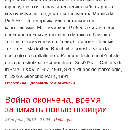
французского историка и теоретика либертарного
коммунизма, исследователя творчества Маркса М.
Рюбеля «Перестройка или ностальгия по
капитализму». Максимилиан Рюбель считает себя
последователем аутентичного Маркса и близок к
течению «коммунизма рабочих Советов». Полный
текст см. : Maximilien Rubel. «La perestroika ou la
nostalgie du capitalisme. // Pour une lecture mat?rialiste
de la perestroika». (Economies et Soci?t?s — Cahiers de
lґISMA. T.XXV, n° 6-7, 1991, S?rie ?tudes de marxologie,
n° 28/29. Grenoble-Paris, 1991.
Подробнее
о
Добавить комментарий
Максимилиан
Рюбель:
Война окончена, время
«Ленин
занимать новые позиции
как
буржуазный
революционер»
26 апреля, 2012 - 21:24 -
Редакция