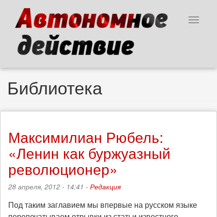
Перейти
к
Toggle
основному
navigat
содержанию
Библиотека
Максимилиан Рюбель:
«Ленин как буржуазный
революционер»
28 апреля, 2012 - 14:41 -
Редакция
Под таким заглавием мы впервые на русском языке
перепечатываем отрывки из статьи известного