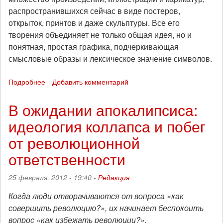
распространившихся сейчас в виде постеров,
открыток, принтов и даже скульптуры. Все его
творения объединяет не только общая идея, но и
понятная, простая графика, подчеркивающая
смысловые образы и лексическое значение символов.
Подробнее
о
Добавить комментарий
«Черные
Пантеры»:
В ожидании апокалипсиса:
революционное
идеология коллапса и побег
искусство
Эмори
от революционной
Дугласа
ответственности
25 февраля, 2012 - 19:40 -
Редакция
Когда люди отворачиваются от вопроса «как
совершить революцию?», их начинает беспокоить
вопрос «как избежать революции?».