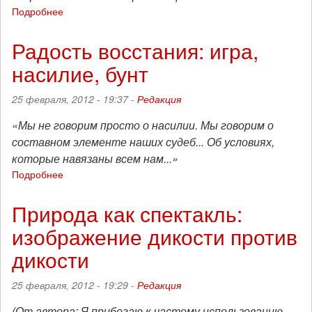
Подробнее
о
В
ожидании
Радость восстания: игра,
апокалипсиса:
насилие, бунт
идеология
коллапса
и
25 февраля, 2012 - 19:37 -
Редакция
побег
от
«Мы не говорим просто о насилии. Мы говорим о
революционной
составном элементе наших судеб... Об условиях,
ответственности
которые навязаны всем нам...»
Подробнее
о
Радость
восстания:
Природа как спектакль:
игра,
изображение дикости против
насилие,
бунт
дикости
25 февраля, 2012 - 19:29 -
Редакция
(От автора: Я прибегаю к частому использованию