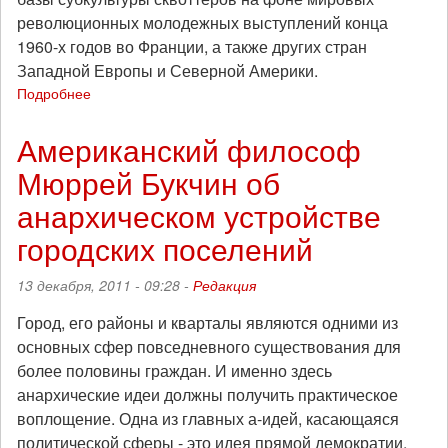
революционных молодежных выступлений конца
1960-х годов во Франции, а также других стран
Западной Европы и Северной Америки.
Подробнее
о
А.
С.
Американский философ
Москвин
Мюррей Букчин об
-
Феномен
анархическом устройстве
субкультуры
сквоттеров
городских поселений
13 декабря, 2011 - 09:28 -
Редакция
Город, его районы и кварталы являются одними из
основных сфер повседневного существования для
более половины граждан. И именно здесь
анархические идеи должны получить практическое
воплощение. Одна из главных а-идей, касающаяся
политической сферы - это идея прямой демократии.