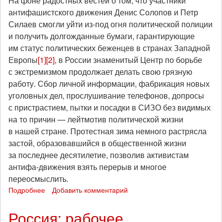
На фоне радостных вестей о том, что участники
антифашистского движения Денис Солопов и Петр
Силаев смогли уйти из-под огня политической полиции
и получить долгожданные бумаги, гарантирующие
им статус политических беженцев в странах Западной
Европы
[1]
[2]
, в России знаменитый Центр по борьбе
с экстремизмом продолжает делать свою грязную
работу. Сбор личной информации, фабрикация новых
уголовных дел, прослушивание телефонов, допросы
с пристрастием, пытки и посадки в СИЗО без видимых
на то причин — лейтмотив политической жизни
в нашей стране. Протестная зима немного растрясла
застой, образовавшийся в общественной жизни
за последнее десятилетие, позволив активистам
антифа-движения взять перерыв и многое
переосмыслить.
Подробнее
о
Добавить комментарий
Война
окончена,
Россия: рабочее
время