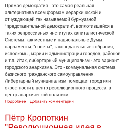
Прямая демократия - это самая реальная
альтернатива всем формам иерархической и
отчуждающей так называемой буржуазной
"представительной демократии", воплотившейся в
таких репрессивных институтах капиталистической
Системы, как местные и национальные Думы,
парламенты, "советы", законодательные собрания,
исполкомы, мэрии и администрации городов, районов
и т.п. Итак, либертарный муниципализм - это вариант
городского анархизма. Это - коммунальная система
базисного гражданского самоуправления.
Либертарный муниципализм помещает город или
окрестности в центр революционного процесса, в
центр анархической политики.
Подробнее
о
Добавить комментарий
Американский
философ
Пётр Кропоткин
Мюррей
"Революционная идея в
Букчин