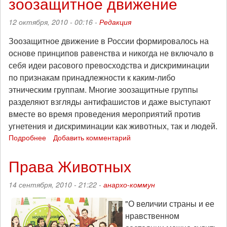
зоозащитное движение
против
уничтожения
12 октября, 2010 - 00:16 -
Редакция
природы
и
Зоозащитное движение в России формировалось на
нарушения
основе принципов равенства и никогда не включало в
прав
себя идеи расового превосходства и дискриминации
животных
по признакам принадлежности к каким-либо
этническим группам. Многие зоозащитные группы
разделяют взгляды антифашистов и даже выступают
вместе во время проведения мероприятий против
угнетения и дискриминации как животных, так и людей.
Подробнее
о
Добавить комментарий
Интеграция
ультраправых
Права Животных
в
зоозащитное
14 сентября, 2010 - 21:22 -
анархо-коммун
движение
"О величии страны и ее
нравственном