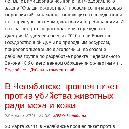
лет мы с вами добивались принятия Федерального
закона "О защите животных", провели сотни массовых
мероприятий, заваливая сменяющихся президентов и
гос. структуры письмами, жалобами и требованиями. И
вот, наконец-то, по распоряжению президента
Дмитрия Медведева осенью 2010 г. при Комитете
Государственной Думы по природным ресурсам,
природопользованию и экологии была создана
рабочая группа по разработке проекта Федерального
Закона «Об ответственном обращении с животными».
Подробнее
о
Добавить комментарий
Третья
Всероссийская
В Челябинске прошел пикет
акция
против убийства животных
в
защиту
ради меха и кожи
животных
«Россия
22 марта, 2011 - 21:32 -
kAktYs.Челябинск
без
жестокости»
20 марта 2011г. в Челябинске прошел пикет против
пройдёт