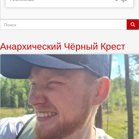
Форма
поиска
Поиск
Анархический Чёрный Крест