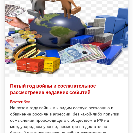
Пятый год войны и сослагательное
рассмотрение недавних событий
Востсибов
На пятом году войны мы видим слепую эскалацию и
обвинение россиян в агрессии, без какой-либо попытки
осмысления происходящего с обществом в РФ на
международном уровне, несмотря на достаточно
богатый опыт исследования войн и диктаторских