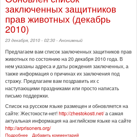
заключенных защитников
обращения
с
прав животных (декабрь
животными
в
2010)
Нефтекамске.
23 декабря, 2010 - 02:30 -
Анонимный
Предлагаем вам список заключенных защитников прав
животных по состоянию на 20 декабря 2010 года. В
нем указаны адреса и даты рождения заключенных, а
также информация о причинах их заключения под
стражу. Предлагаем вам поздравить их с
наступающими праздниками или просто написать
письмо поддержки.
Список на русском языке размещен и обновляется на
сайте: Жестокости-нет!
h
ttp://zhestokosti.net/
а самая
актуальная информация на английском языке на сайте
http://arprisoners.org/
Подробнее
о
Добавить комментарий