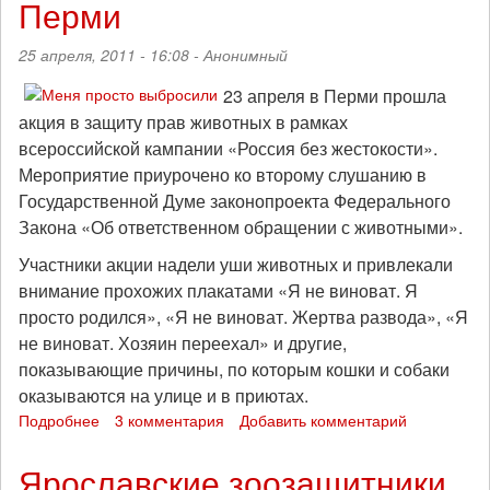
Перми
солидарность
25 апреля, 2011 - 16:08 -
Анонимный
23 апреля в Перми прошла
акция в защиту прав животных в рамках
всероссийской кампании «Россия без жестокости».
Мероприятие приурочено ко второму слушанию в
Государственной Думе законопроекта Федерального
Закона «Об ответственном обращении с животными».
Участники акции надели уши животных и привлекали
внимание прохожих плакатами «Я не виноват. Я
просто родился», «Я не виноват. Жертва развода», «Я
не виноват. Хозяин переехал» и другие,
показывающие причины, по которым кошки и собаки
оказываются на улице и в приютах.
Подробнее
о
3 комментария
Добавить комментарий
"Россия
без
Ярославские зоозащитники
жестокости"