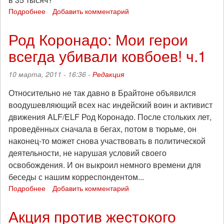
Подробнее
о
Добавить комментарий
Род
Коронадо:
Род Коронадо: Мои герои
Мои
всегда убивали ковбоев! ч.1
герои
всегда
убивали
10 марта, 2011 - 16:36 -
Редакция
ковбоев!
ч.2
Относительно не так давно в Брайтоне объявился
воодушевляющий всех нас индейский воин и активист
движения ALF/ELF Род Коронадо. После стольких лет,
проведённых сначала в бегах, потом в тюрьме, он
наконец-то может снова участвовать в политической
деятельности, не нарушая условий своего
освобождения. И он выкроил немного времени для
беседы с нашим корреспондентом...
Подробнее
о
Добавить комментарий
Род
Коронадо:
Акция против жестокого
Мои