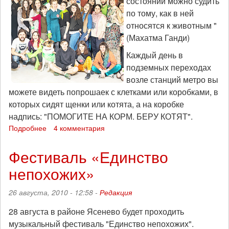
состоянии можно судить
по тому, как в ней
относятся к животным "
(Махатма Ганди)
Каждый день в
подземных переходах
возле станций метро вы
можете видеть попрошаек с клетками или коробками, в
которых сидят щенки или котята, а на коробке
надпись: "ПОМОГИТЕ НА КОРМ. БЕРУ КОТЯТ".
Подробнее
о
4 комментария
Права
Животных
Фестиваль «Единство
непохожих»
26 августа, 2010 - 12:58 -
Редакция
28 августа в районе Ясенево будет проходить
музыкальный фестиваль "Единство непохожих".