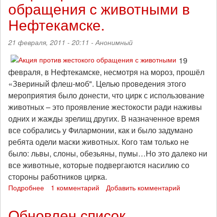
обращения с животными в
герои
всегда
Нефтекамске.
убивали
ковбоев!
21 февраля, 2011 - 20:11 -
Анонимный
ч.1
19
февраля, в Нефтекамске, несмотря на мороз, прошёл
«Звериный флеш-моб". Целью проведения этого
мероприятия было донести, что цирк с использование
животных – это проявление жестокости ради наживы
одних и жажды зрелищ других. В назначенное время
все собрались у Филармонии, как и было задумано
ребята одели маски животных. Кого там только не
было: львы, слоны, обезьяны, пумы…Но это далеко ни
все животные, которые подвергаются насилию со
стороны работников цирка.
Подробнее
о
1 комментарий
Добавить комментарий
Акция
против
Обновлен список
жестокого