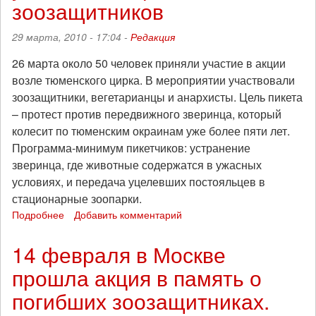
зоозащитников
29 марта, 2010 - 17:04 -
Редакция
26 марта около 50 человек приняли участие в акции
возле тюменского цирка. В мероприятии участвовали
зоозащитники, вегетарианцы и анархисты. Цель пикета
– протест против передвижного зверинца, который
колесит по тюменским окраинам уже более пяти лет.
Программа-минимум пикетчиков: устранение
зверинца, где животные содержатся в ужасных
условиях, и передача уцелевших постояльцев в
стационарные зоопарки.
Подробнее
о
Добавить комментарий
Анархисты
Тюмени
14 февраля в Москве
приняли
прошла акция в память о
участие
в
погибших зоозащитниках.
акции
зоозащитников