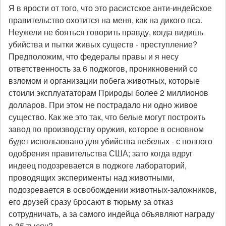
ради
Я в ярости от того, что это расистское анти-индейское
меха
правительство охотится на меня, как на дикого пса.
и
Неужели не бояться говорить правду, когда видишь
кожи
убийства и пытки живых существ - преступление?
Предположим, что федералы правы и я несу
ответственность за 6 поджогов, проникновений со
взломом и организации побега животных, которые
стоили эксплуататорам Природы более 2 миллионов
долларов. При этом не пострадало ни одно живое
существо. Как же это так, что белые могут построить
завод по производству оружия, которое в основном
будет использовано для убийства небелых - с полного
одобрения правительства США; зато когда вдруг
индеец подозревается в поджоге лабораторий,
проводящих эксперименты над животными,
подозревается в освобождении животных-заложников,
его друзей сразу бросают в тюрьму за отказ
сотрудничать, а за самого индейца объявляют награду
в 35 тысяч?