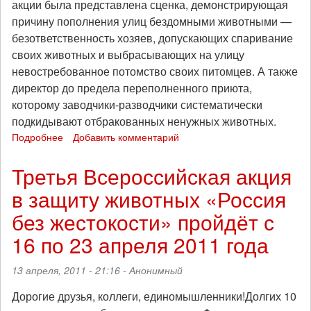
акции была представлена сценка, демонстрирующая
причину пополнения улиц бездомными животными —
безответственность хозяев, допускающих спаривание
своих животных и выбрасывающих на улицу
невостребованное потомство своих питомцев. А также
директор до предела переполненного приюта,
которому заводчики-разводчики систематически
подкидывают отбракованных ненужных животных.
Подробнее
о
Добавить комментарий
«Бесправие
животных
Третья Всероссийская акция
—
в защиту животных «Россия
позор
России!»
без жестокости» пройдёт с
В
Москве
16 по 23 апреля 2011 года
прошел
митинг
13 апреля, 2011 - 21:16 -
Анонимный
в
защиту
Дорогие друзья, коллеги, единомышленники!Долгих 10
животных