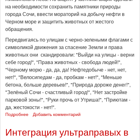
на необходимости сохранить памятники природы
города Сочи, ввести мораторий на добычу нефти в
Черном море и защитить животных от жестого
обращения.
Передвигаясь по улицам с черно-зелеными флагами с
символикой движения за спасение Земли и права
животных они скандировали: "Выйди на улицы - верни
себе город!", "Права животных - свобода людей!",
"Черному морю - да, да, да! Нефтедобыче - нет, нет,
нет!", "Велосипедам - да, пробкам - нет!", "Меньше
бетона, больше деревьев!", "Природа дороже денег!",
"Зелёный Сочи - счастливый город!", "Нет застройке
парковой зоны!", "Руки прочь от Утриша!", "Приютам -
да, жестокости - нет!".
Подробнее
о
Добавить комментарий
В
Сочи
Интеграция ультраправых в
прошел
марш