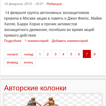
16 февраля, 2010 - 18:21 -
Редакция
14 февраля группа автономных зоозащитников
провела в Москве акции в память о Джил Фиппс, Майке
Хилле, Барри Хорне и прочих активистов
зоозащитного движения, погибших во время акций
прямого действия.
Подробнее
о
1 комментарий
Добавить комментарий
14
февраля
начало
назад
1
2
3
4
5
6
7
8
в
Москве
вперед
конец
прошла
акция
в
память
о
Авторские колонки
погибших
зоозащитниках.