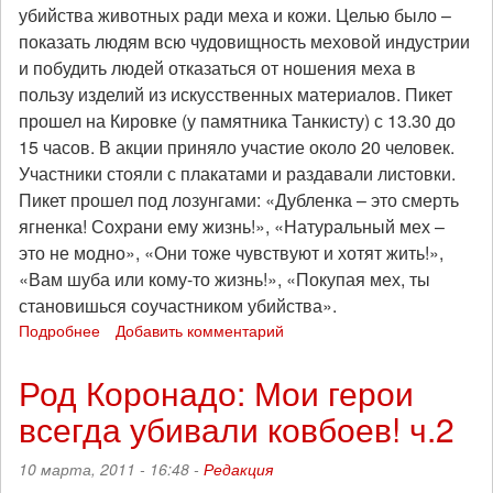
убийства животных ради меха и кожи. Целью было –
с
16
показать людям всю чудовищность меховой индустрии
по
и побудить людей отказаться от ношения меха в
23
пользу изделий из искусственных материалов. Пикет
апреля
прошел на Кировке (у памятника Танкисту) с 13.30 до
2011
15 часов. В акции приняло участие около 20 человек.
года
Участники стояли с плакатами и раздавали листовки.
Пикет прошел под лозунгами: «Дубленка – это смерть
ягненка! Сохрани ему жизнь!», «Натуральный мех –
это не модно», «Они тоже чувствуют и хотят жить!»,
«Вам шуба или кому-то жизнь!», «Покупая мех, ты
становишься соучастником убийства».
Подробнее
о
Добавить комментарий
В
Челябинске
Род Коронадо: Мои герои
прошел
всегда убивали ковбоев! ч.2
пикет
против
убийства
10 марта, 2011 - 16:48 -
Редакция
животных