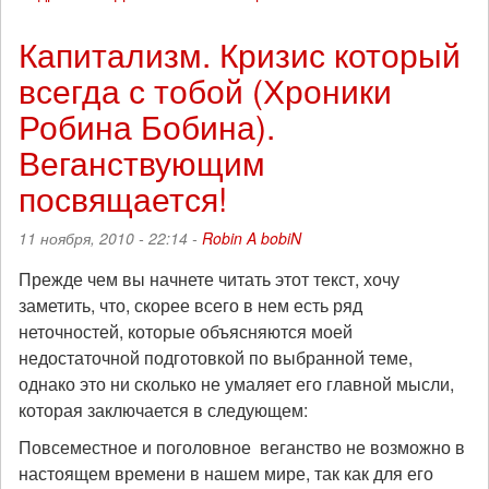
Обновлен
список
Капитализм. Кризис который
заключенных
всегда с тобой (Хроники
защитников
прав
Робина Бобина).
животных
(декабрь
Веганствующим
2010)
посвящается!
11 ноября, 2010 - 22:14 -
Robin A bobiN
Прежде чем вы начнете читать этот текст, хочу
заметить, что, скорее всего в нем есть ряд
неточностей, которые объясняются моей
недостаточной подготовкой по выбранной теме,
однако это ни сколько не умаляет его главной мысли,
которая заключается в следующем:
Повсеместное и поголовное веганство не возможно в
настоящем времени в нашем мире, так как для его