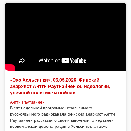
«Эхо Хельсинки», 06.05.2026. Финский
анархист Антти Раутиайнен об идеологии,
уличной политике и войнах
Антти Раутиайнен
В еженедельной программе независимого
русскоязычного радиоканала финский анархист Антти
Раутиайнен рассказал о своём движении, о недавней
первомайской демонстрации в Хельсинки, а также