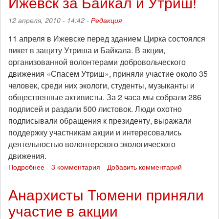
Ижевск за Байкал и Утриш!
в
Челябинске
12 апреля, 2010 - 14:42 -
Редакция
11 апреля в Ижевске перед зданием Цирка состоялся
пикет в защиту Утриша и Байкала. В акции,
организованной волонтерами добровольческого
движения «Спасем Утриш», приняли участие около 35
человек, среди них экологи, студенты, музыканты и
общественные активисты. За 2 часа мы собрали 286
подписей и раздали 500 листовок. Люди охотно
подписывали обращения к президенту, выражали
поддержку участникам акции и интересовались
деятельностью волонтерского экологического
движения.
Подробнее
о
3 комментария
Добавить комментарий
Ижевск
за
Анархисты Тюмени приняли
Байкал
участие в акции
и
Утриш!