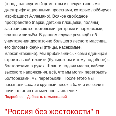
(город, насилуемый цементом и спекулятивными
джентрификационными проектами, которые лоббирует
мэр-фашист Аллемано). Всякое свободное
пространство (парки, детские площадки, поляны)
застраиваются торговыми центрами и парковками,
элитным жильём. В данном случае речь идёт об
уничтожении достаточно большого лесного массива,
его флоры и фауны (птицы, насекомые,
млекопитающие). Мы приблизились к семи единицам
строительной техники (бульдозеры и тому подобное) с
болторезами в руках. Шланги подачи масла, кабели
высокого напряжения, всё, что мы могли перегрызть
болторезами, мы перегрызли. После этого мы
насыпали сахар и крупный песок в баки и исчезли в
ночи, оставив письменное заявление.
Подробнее
о
Добавить комментарий
Международная
эко-
"Россия без жестокости" в
анархическая