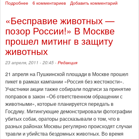
Подробнее
о
6 комментариев
Добавить комментарий
Ярославские
зоозащитники
«Бесправие животных —
посетили
позор России!» В Москве
приют
для
прошел митинг в защиту
бездомных
собак
животных
в
поддержку
23 апреля, 2011 - 20:45 -
Редакция
акции
«Россия
21 апреля на Пушкинской площади в Москве прошел
без
пикет в рамках кампании «Россия без жестокости».
жестокости»
Участники акции также собирали подписи за принятие
поправок в закон «Об ответственном обращении с
животными», которые планируется передать в
Госдуму. Митингующие демонстрировали фотографии
убитых собак, ораторы рассказывали о том, что в
разных районах Москвы регулярно происходят случаи
травли и убийства бездомных животных. Во время