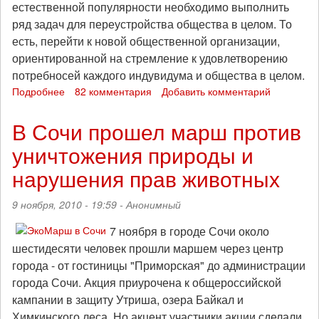
естественной популярности необходимо выполнить
ряд задач для переустройства общества в целом. То
есть, перейти к новой общественной организации,
ориентированной на стремление к удовлетворению
потребносей каждого индувидума и общества в целом.
Подробнее
о
82 комментария
Добавить комментарий
Капитализм.
Кризис
В Сочи прошел марш против
который
уничтожения природы и
всегда
с
нарушения прав животных
тобой
(Хроники
9 ноября, 2010 - 19:59 -
Анонимный
Робина
Бобина).
7 ноября в городе Сочи около
Веганствующим
шестидесяти человек прошли маршем через центр
посвящается!
города - от гостиницы "Приморская" до администрации
города Сочи. Акция приурочена к общероссийской
кампании в защиту Утриша, озера Байкал и
Химкинского леса. Но акцент участники акции сделали