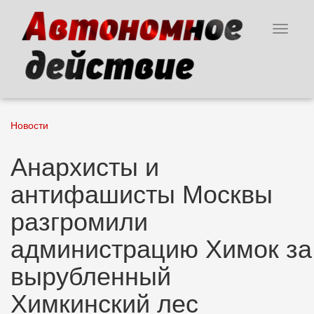
Перейти
к
Toggle
основному
navigat
содержанию
Новости
Анархисты и
антифашисты Москвы
разгромили
администрацию Химок за
вырубленный
Химкинский лес