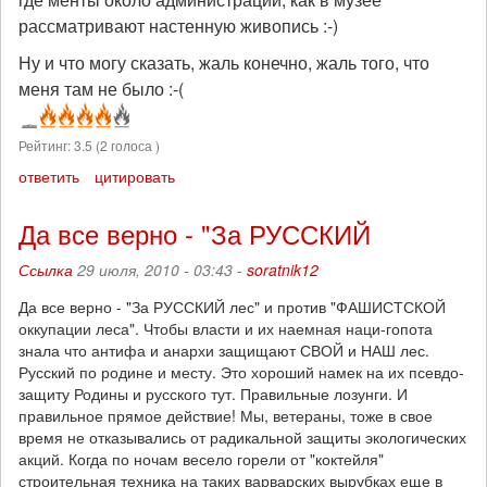
рассматривают настенную живопись :-)
Ну и что могу сказать, жаль конечно, жаль того, что
меня там не было :-(
Рейтинг:
3.5
(
2
голоса )
ответить
цитировать
Да все верно - "За РУССКИЙ
Ссылка
29 июля, 2010 - 03:43 -
soratnik12
Да все верно - "За РУССКИЙ лес" и против "ФАШИСТСКОЙ
оккупации леса". Чтобы власти и их наемная наци-гопота
знала что антифа и анархи защищают СВОЙ и НАШ лес.
Русский по родине и месту. Это хороший намек на их псевдо-
защиту Родины и русского тут. Правильные лозунги. И
правильное прямое действие! Мы, ветераны, тоже в свое
время не отказывались от радикальной защиты экологических
акций. Когда по ночам весело горели от "коктейля"
строительная техника на таких варварских вырубках еще в