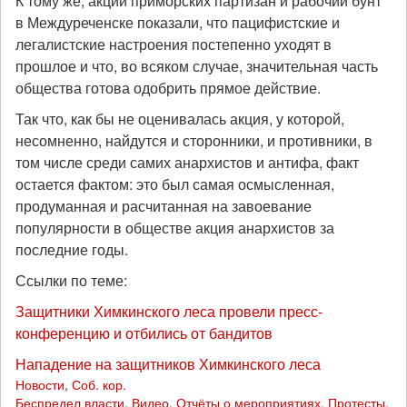
К тому же, акции приморских партизан и рабочий бунт
в Междуреченске показали, что пацифистские и
легалистские настроения постепенно уходят в
прошлое и что, во всяком случае, значительная часть
общества готова одобрить прямое действие.
Так что, как бы не оценивалась акция, у которой,
несомненно, найдутся и сторонники, и противники, в
том числе среди самих анархистов и антифа, факт
остается фактом: это был самая осмысленная,
продуманная и расчитанная на завоевание
популярности в обществе акция анархистов за
последние годы.
Ссылки по теме:
Защитники Химкинского леса провели пресс-
конференцию и отбились от бандитов
Нападение на защитников Химкинского леса
Новости
,
Соб. кор.
Беспредел власти
,
Видео
,
Отчёты о мероприятиях
,
Протесты
,