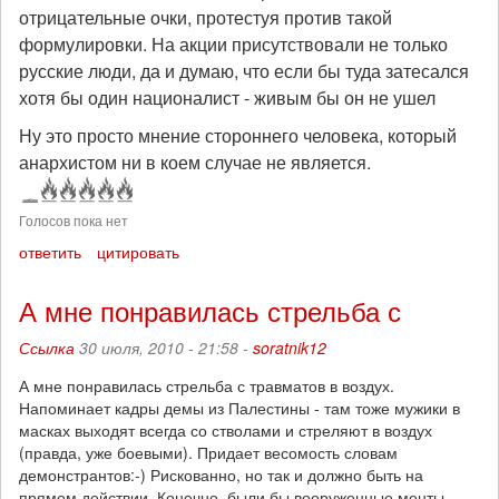
отрицательные очки, протестуя против такой
формулировки. На акции присутствовали не только
русские люди, да и думаю, что если бы туда затесался
хотя бы один националист - живым бы он не ушел
Ну это просто мнение стороннего человека, который
анархистом ни в коем случае не является.
Голосов пока нет
ответить
цитировать
А мне понравилась стрельба с
Ссылка
30 июля, 2010 - 21:58 -
soratnik12
А мне понравилась стрельба с травматов в воздух.
Напоминает кадры демы из Палестины - там тоже мужики в
масках выходят всегда со стволами и стреляют в воздух
(правда, уже боевыми). Придает весомость словам
демонстрантов:-) Рискованно, но так и должно быть на
прямом действии. Конечно, были бы вооруженные менты -