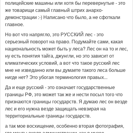
полицейские машины или хотя бы перевернутые - это
же товарищи самый главный штрих анархо-
демонстрации :-) Написано что было, а не сфоткали
главное.
Но вот что напрягло, это РУССКИЙ лес - это
серьезный поворот на право. Подумайте сами, какая
национальность может быть у леса? Лес он на то и лес,
ну есть понятия тайга, джунгли, но это зависит от
климатических условий, а вот что такое русский лес
мне не изведанно или вы думаете такого леса больше
нигде нет? Это убогая терминология правых...
Да и еще русский - это означает государственные
границы РФ, это может так же и нести посыл того что
признаются границы государств. Я думаю лес он везде
лес и его нужна везде защищать невзирая на
территориальные границы государств.
а так мое восхищение, особенно вторая фотография,
где менты около администрации, как в музее