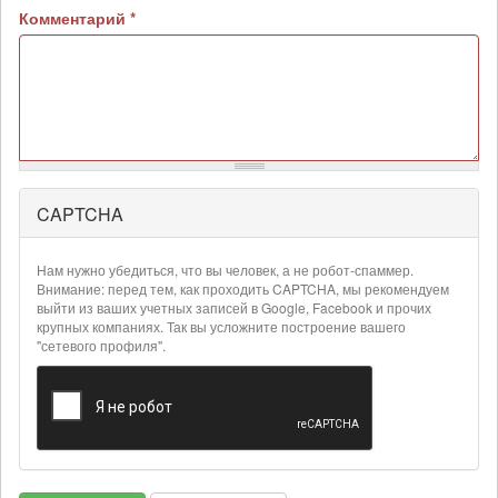
Комментарий
*
CAPTCHA
Более
подробная
информация
Нам нужно убедиться, что вы человек, а не робот-спаммер.
о
Внимание: перед тем, как проходить CAPTCHA, мы рекомендуем
текстовых
выйти из ваших учетных записей в Google, Facebook и прочих
крупных компаниях. Так вы усложните построение вашего
форматах
"сетевого профиля".