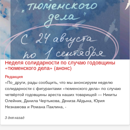
Неделя солидарности по случаю годовщины
«тюменского дела» (анонс)
Редакция
​«По_други, рады сообщить, что мы анонсируем неделю
солидарности с фигурантами «тюменского дела» по случаю
четвёртой годовщины ареста наших товарищей — Никиты
Олейник, Данила Чертыкова, Дениза Айдына, Юрия
Незнамова и Романа Паклина, -
3 дня
назад