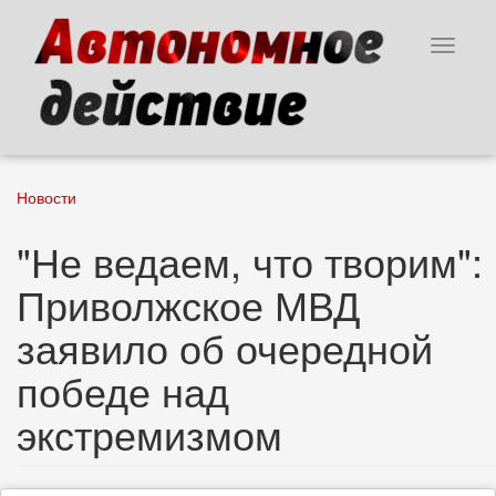
Перейти
к
Toggle
основному
navigat
содержанию
Новости
"Не ведаем, что творим":
Приволжское МВД
заявило об очередной
победе над
экстремизмом