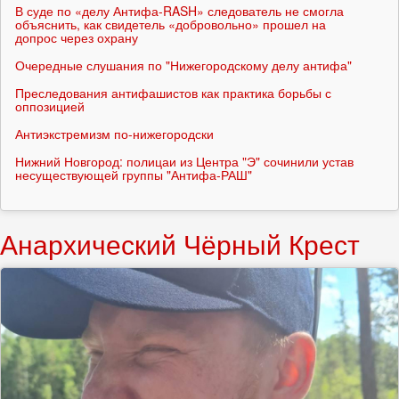
В суде по «делу Антифа-RASH» следователь не смогла
объяснить, как свидетель «добровольно» прошел на
допрос через охрану
Очередные слушания по "Нижегородскому делу антифа"
Преследования антифашистов как практика борьбы с
оппозицией
Антиэкстремизм по-нижегородски
Нижний Новгород: полицаи из Центра "Э" сочинили устав
несуществующей группы "Антифа-РАШ"
Анархический Чёрный Крест