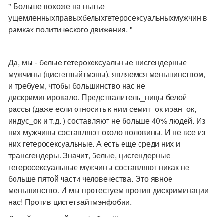
" Больше похоже на нытье
ущемленныхправыхбелыхгетеросексуальныхмужчин в
рамках политического движения. "
Да, мы - белые гетерокексуальные цисгендерные
мужчины (цисгетвыйтмэны), являемся меньшинством,
и требуем, чтобы большинство нас не
дискриминировало. Предствалитель_ницы белой
рассы (даже если относить к ним семит_ок иран_ок,
индус_ок и т.д. ) составляют не больше 40% людей. Из
них мужчины составляют около половины. И не все из
них гетеросексуальные. А есть еще среди них и
трансгендеры. Значит, белые, цисгендерные
гетеросексуальные мужчины составляют никак не
больше пятой части человечества. Это явное
меньшинство. И мы протестуем против дискриминации
нас! Против цисгетвайтмэнфобии.