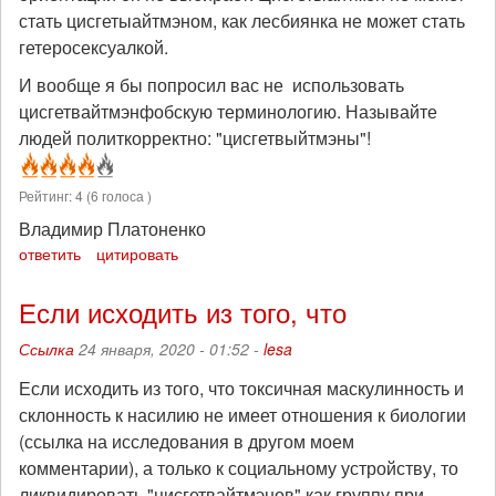
стать цисгетыайтмэном, как лесбиянка не может стать
гетеросексуалкой.
И вообще я бы попросил вас не использовать
цисгетвайтмэнфобскую терминологию. Называйте
людей политкорректно: "цисгетвыйтмэны"!
Рейтинг:
4
(
6
голоса )
Владимир Платоненко
ответить
цитировать
Если исходить из того, что
Ссылка
24 января, 2020 - 01:52 -
lesa
Если исходить из того, что токсичная маскулинность и
склонность к насилию не имеет отношения к биологии
(ссылка на исследования в другом моем
комментарии), а только к социальному устройству, то
ликвидировать "цисгетвайтмэнов" как группу при