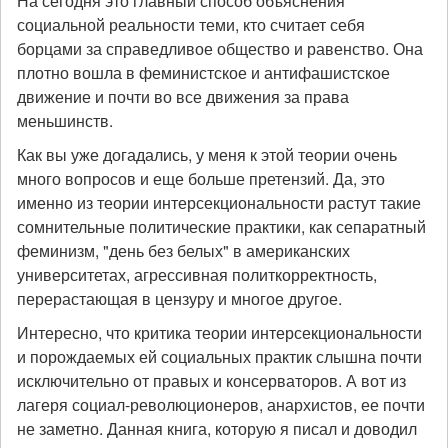
На сегодня это главный способ объяснения
социальной реальности теми, кто считает себя
борцами за справедливое общество и равенство. Она
плотно вошла в феминистское и антифашистское
движение и почти во все движения за права
меньшинств.
Как вы уже догадались, у меня к этой теории очень
много вопросов и еще больше претензий. Да, это
именно из теории интерсекциональности растут такие
сомнительные политические практики, как сепаратный
феминизм, "день без белых" в американских
университетах, агрессивная политкорректность,
перерастающая в цензуру и многое другое.
Интересно, что критика теории интерсекциональности
и порождаемых ей социальных практик слышна почти
исключительно от правых и консерваторов. А вот из
лагеря социал-революционеров, анархистов, ее почти
не заметно. Данная книга, которую я писал и доводил