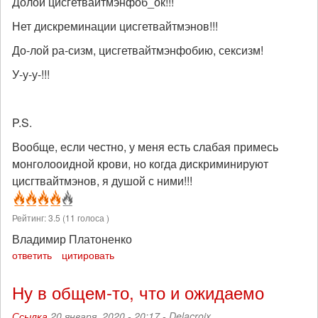
Долой цисгетвайтмэнфоб_ок!!!
Нет дискреминации цисгетвайтмэнов!!!
До-лой ра-сизм, цисгетвайтмэнфобию, сексизм!
У-у-у-!!!
P.S.
Вообще, если честно, у меня есть слабая примесь
монголооидной крови, но когда дискриминируют
цисгтвайтмэнов, я душой с ними!!!
Рейтинг:
3.5
(
11
голоса )
Владимир Платоненко
ответить
цитировать
Ну в общем-то, что и ожидаемо
Ссылка
20 января, 2020 - 20:17 -
Delacroix