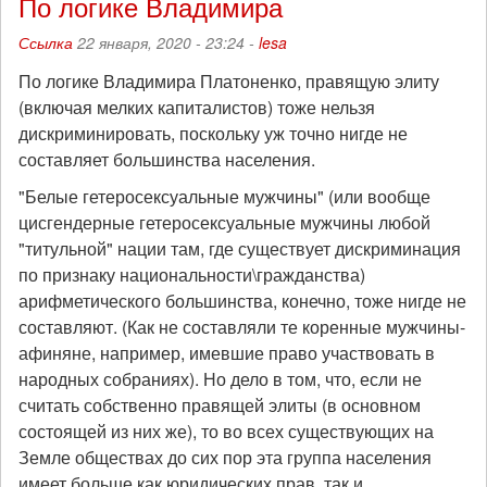
По логике Владимира
Ссылка
22 января, 2020 - 23:24 -
lesa
По логике Владимира Платоненко, правящую элиту
(включая мелких капиталистов) тоже нельзя
дискриминировать, поскольку уж точно нигде не
составляет большинства населения.
"Белые гетеросексуальные мужчины" (или вообще
цисгендерные гетеросексуальные мужчины любой
"титульной" нации там, где существует дискриминация
по признаку национальности\гражданства)
арифметического большинства, конечно, тоже нигде не
составляют. (Как не составляли те коренные мужчины-
афиняне, например, имевшие право участвовать в
народных собраниях). Но дело в том, что, если не
считать собственно правящей элиты (в основном
состоящей из них же), то во всех существующих на
Земле обществах до сих пор эта группа населения
имеет больше как юридических прав, так и