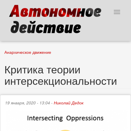
Перейти
к
Toggle
основному
navigat
содержанию
Анархическое движение
Критика теории
интерсекциональности
19 января, 2020 - 13:04 -
Николай Дедок