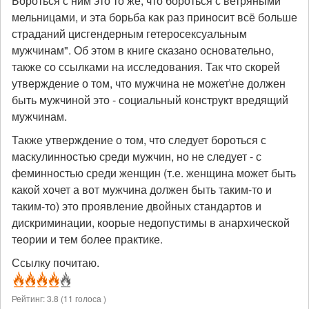
Бороться с ним это то же, что бороться с ветряными
мельницами, и эта борьба как раз приносит всё больше
страданий цисгендерным гетеросексуальным
мужчинам". Об этом в книге сказано основательно,
также со ссылками на исследования. Так что скорей
утверждение о том, что мужчина не может\не должен
быть мужчиной это - социальный конструкт вредящий
мужчинам.
Также утверждение о том, что следует бороться с
маскулинностью среди мужчин, но не следует - с
феминностью среди женщин (т.е. женщина может быть
какой хочет а вот мужчина должен быть таким-то и
таким-то) это проявление двойных стандартов и
дискриминации, коорые недопустимы в анархической
теории и тем более практике.
Ссылку почитаю.
Рейтинг:
3.8
(
11
голоса )