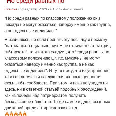
"Но среди равных по
Ссылка
6 февраля, 2020 - 01:29 -
Анонимный
"Но среди равных по классовому положению они
никогда не могут оказаться наверху именно как группа,
а не отдельные индивиды."
Я извиняюсь, но если принять эту посылку и посылку
"патриархат социально ничем не отличается от матри-,
лгбтархата", то из этого следует, что "среди равных по
классовому положению ц.г. г.с. мужичны не могут
оказаться наверху именно как группа, а не как
отдельные индивиды". И тут я вижу, что из устранения
классов логически следуют заявленные ценности
фем-, лгбт- сообществ. При этом, я пока не увидел ни
здесь, ни в ответной статьей подобных рассуждений,
как из победы над патриархатом получить
бесклассовое общество. То же самое и для связанных
движений вроде антирасистских и т.д.