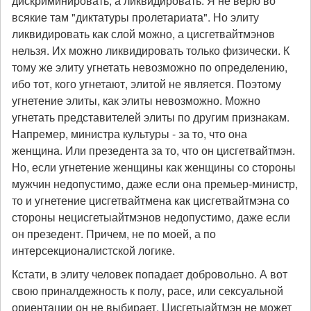
дискриминировать, а ликвидировать. Я не верю во
всякие там "диктатуры пролетариата". Но элиту
ликвидировать как слой можно, а цисгетвайтмэнов
нельзя. Их можно ликвидировать только физически. К
тому же элиту угнетать невозможно по определению,
ибо тот, кого угнетают, элитой не является. Поэтому
угнетение элиты, как элиты невозможно. Можно
угнетать представителей элиты по другим признакам.
Напремер, министра культуры - за то, что она
женщина. Или презедента за то, что он цисгетвайтмэн.
Но, если угнетение женщины как женщины со стороны
мужчин недопустимо, даже если она премьер-министр,
то и угнетение цисгетвайтмена как цисгетвайтмэна со
стороны нецисгетыайтмэнов недопустимо, даже если
он презедент. Причем, не по моей, а по
интерсекционалистской логике.
Кстати, в элиту человек попадает добровольно. А вот
свою приналдежность к полу, расе, или сексуальной
ориентации он не выбирает. Цисгетыайтмэн не может