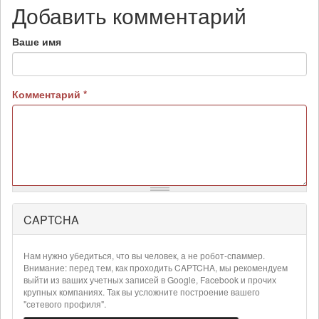
Добавить комментарий
Ваше имя
Комментарий
*
CAPTCHA
Более
подробная
информация
Нам нужно убедиться, что вы человек, а не робот-спаммер.
о
Внимание: перед тем, как проходить CAPTCHA, мы рекомендуем
текстовых
выйти из ваших учетных записей в Google, Facebook и прочих
крупных компаниях. Так вы усложните построение вашего
форматах
"сетевого профиля".