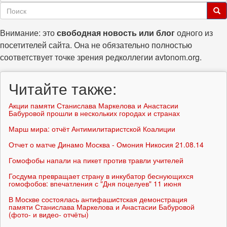
Форма
поиска
Поиск
Внимание: это
свободная новость или блог
одного из
посетителей сайта. Она не обязательно полностью
соответствует точке зрения редколлегии avtonom.org.
Читайте также:
Акции памяти Станислава Маркелова и Анастасии
Бабуровой прошли в нескольких городах и странах
Марш мира: отчёт Антимилитаристской Коалиции
Отчет о матче Динамо Москва - Омония Никосия 21.08.14
Гомофобы напали на пикет против травли учителей
Госдума превращает страну в инкубатор беснующихся
гомофобов: впечатления с "Дня поцелуев" 11 июня
В Москве состоялась антифашиcтская демонстрация
памяти Станислава Маркелова и Анастасии Бабуровой
(фото- и видео- отчёты)