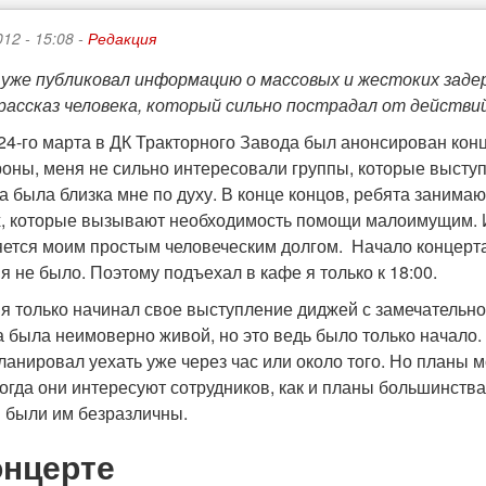
012 - 15:08 -
Редакция
уже публиковал информацию о массовых и жестоких задер
рассказ человека, который сильно пострадал от действи
 24-го марта в ДК Тракторного Завода был анонсирован кон
оны, меня не сильно интересовали группы, которые выступа
 была близка мне по духу. В конце концов, ребята занимаю
, которые вызывают необходимость помощи малоимущим. И
яется моим простым человеческим долгом. Начало концерта 
я не было. Поэтому подъехал в кафе я только к 18:00.
я только начинал свое выступление диджей с замечательной п
 была неимоверно живой, но это ведь было только начало. 
анировал уехать уже через час или около того. Но планы м
ногда они интересуют сотрудников, как и планы большинств
 были им безразличны.
онцерте