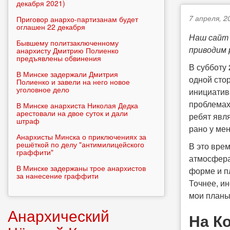
декабря 2021)
7 апреля, 2
Приговор анархо-партизанам будет
оглашен 22 декабря
Наш сайт 
Бывшему политзаключенному
приводим 
анархисту Дмитрию Полиенко
предъявлены обвинения
В субботу
В Минске задержали Дмитрия
одной стор
Полиенко и завели на него новое
уголовное дело
инициатива
проблемах
В Минске анархиста Николая Дедка
арестовали на двое суток и дали
ребят явл
штраф
рано у мен
Анархисты Минска о приключениях за
решёткой по делу "антимилицейского
В это врем
граффити"
атмосфера
В Минске задержаны трое анархистов
форме и пл
за нанесение граффити
Точнее, и
мои планы
Анархический
На К