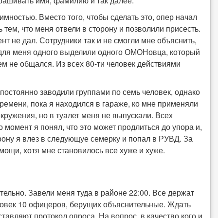
рашивать имя, фамилию и так далее.
имностью. Вместо того, чтобы сделать это, опер начал
 тем, что меня отвели в сторону и позволили присесть.
нт не дал. Сотрудники так и не смогли мне объяснить,
не для меня одного выделили одного ОМОНовца, который
кем не общался. Из всех 80-ти человек действиями
постоянно заводили группами по семь человек, однако
времени, пока я находился в гараже, ко мне применяли
кружения, но в туалет меня не выпускали. Всех
 момент я понял, что это может продлиться до упора и,
ону я влез в следующуе семерку и попал в РУВД. За
мощи, хотя мне становилось все хуже и хуже.
ельно. Завели меня туда в районе 22:00. Все держат
еловек 10 офицеров, берущих объяснительные. Ждать
ставляют протокол опроса. На вопрос, в качество кого и