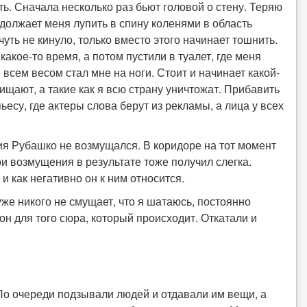
ь. Сначала несколько раз бьют головой о стену. Теряю
должает меня лупить в спину коленями в область
 чуть не кинуло, только вместо этого начинает тошнить.
акое-то время, а потом пустили в туалет, где меня
сем весом стал мне на ноги. Стоит и начинает какой-
щищают, а такие как я всю страну уничтожат. Прибавить
есу, где актеры слова берут из рекламы, а лица у всех
ния Рубашко не возмущался. В коридоре на тот момент
ои возмущения в результате тоже получил слегка.
и как негативно он к ним относится.
уже никого не смущает, что я шатаюсь, постоянно
н для того сюра, который происходит. Откатали и
По очереди подзывали людей и отдавали им вещи, а