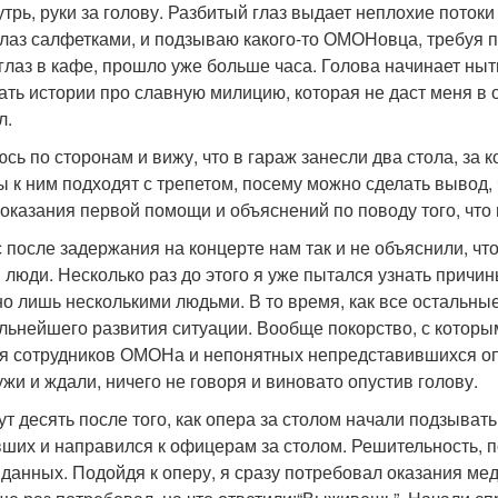
трь, руки за голову. Разбитый глаз выдает неплохие потоки 
лаз салфетками, и подзываю какого-то ОМОНовца, требуя по
 глаз в кафе, прошло уже больше часа. Голова начинает ны
ть истории про славную милицию, которая не даст меня в о
л.
ь по сторонам и вижу, что в гараж занесли два стола, за 
к ним подходят с трепетом, посему можно сделать вывод, ч
 оказания первой помощи и объяснений по поводу того, что
с после задержания на концерте нам так и не объяснили, ч
и люди. Несколько раз до этого я уже пытался узнать прич
о лишь несколькими людьми. В то время, как все остальные
льнейшего развития ситуации. Вообще покорство, с котор
я сотрудников ОМОНа и непонятных непредставившихся оп
жи и ждали, ничего не говоря и виновато опустив голову.
т десять после того, как опера за столом начали подзыват
вших и направился к офицерам за столом. Решительность, п
 данных. Подойдя к оперу, я сразу потребовал оказания ме