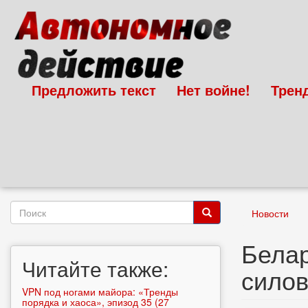
Перейти
к
основному
содержанию
Предложить текст
Нет войне!
Трен
Форма
Новости
поиска
Поиск
Белар
Читайте также:
силов
VPN под ногами майора: «Тренды
порядка и хаоса», эпизод 35 (27