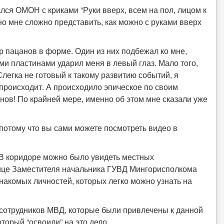
ался ОМОН с криками “Руки вверх, всем на пол, лицом к
чно мне сложно представить, как можно с руками вверх
р пацанов в форме. Один из них подбежал ко мне,
ими пластинами ударил меня в левый глаз. Мало того,
 Слегка не готовый к такому развитию событий, я
 происходит. А происходило эпическое по своим
нов! По крайней мере, именно об этом мне сказали уже
 потому что вы сами можете посмотреть видео в
. В коридоре можно было увидеть местных
лице Заместителя начальника ГУВД Мингорисполкома
акомых личностей, которых легко можно узнать на
ва сотрудников МВД, которые были привлечены к данной
торый “освоили” на это дело.