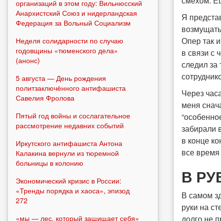
смехом. Е
организаций в этом году: Вильнюсский
Анархистский Союз и нидерландская
Я представ
Федерация за Вольный Социализм
возмущатьс
Опер так и
Неделя солидарности по случаю
годовщины «тюменского дела»
в связи с
(анонс)
следил за 
сотрудник
5 августа — День рождения
политзаключённого антифашиста
Через час
Савелия Фролова
меня снача
Пятый год войны и сослагательное
“особенное
рассмотрение недавних событий
забирали в
в конце к
Иркутского антифашиста Антона
все время
Калакина вернули из тюремной
больницы в колонию
В РУ
Экономический кризис в России:
«Тренды порядка и хаоса», эпизод
В самом з
272
руки на ст
«мы — лес, который защищает себя»
долго не п