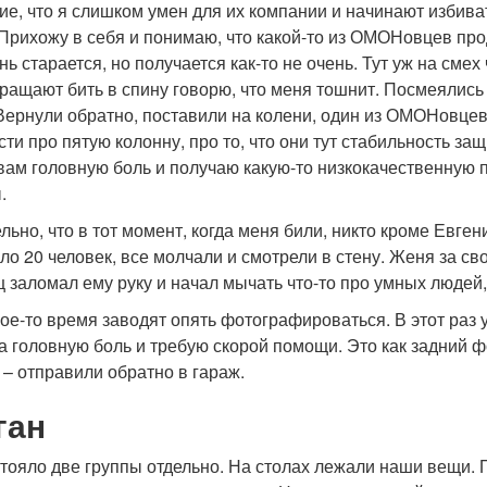
е, что я слишком умен для их компании и начинают избиват
 Прихожу в себя и понимаю, что какой-то из ОМОНовцев про
нь старается, но получается как-то не очень. Тут уж на смех
ращают бить в спину говорю, что меня тошнит. Посмеялись к
ернули обратно, поставили на колени, один из ОМОНовцев в
сти про пятую колонну, про то, что они тут стабильность за
вам головную боль и получаю какую-то низкокачественную пь
ы.
ьно, что в тот момент, когда меня били, никто кроме Евге
ло 20 человек, все молчали и смотрели в стену. Женя за св
заломал ему руку и начал мычать что-то про умных людей, 
ое-то время заводят опять фотографироваться. В этот раз 
 головную боль и требую скорой помощи. Это как задний фо
 – отправили обратно в гараж.
ган
стояло две группы отдельно. На столах лежали наши вещи. 