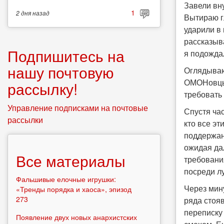
Завели вну
1
2 дня
назад
Вытираю г
ударили в
рассказыва
Подпишитесь на
я подожда
нашу почтовую
Оглядываюс
ОМОНовцы 
рассылку!
требовать
Управление подписками на почтовые
Спустя ча
рассылки
кто все эт
поддержан
ожидая да
Все материалы
требовани
посреди лу
Фальшивые елочные игрушки:
Через мину
«Тренды порядка и хаоса», эпизод
273
ряда стоя
переписку
Появление двух новых анархистских