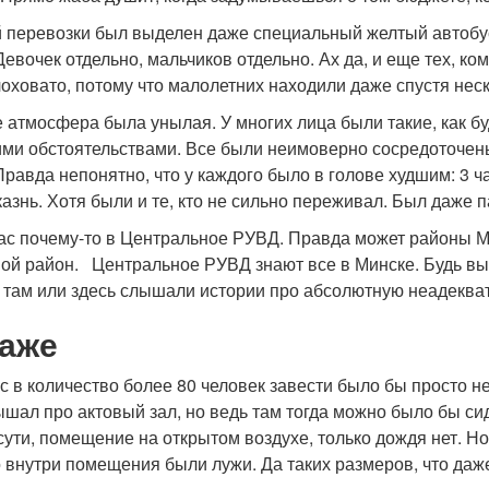
 перевозки был выделен даже специальный желтый автобус.
Девочек отдельно, мальчиков отдельно. Ах да, и еще тех, к
лоховато, потому что малолетних находили даже спустя нес
 атмосфера была унылая. У многих лица были такие, как бу
ми обстоятельствами. Все были неимоверно сосредоточены 
равда непонятно, что у каждого было в голове худшим: 3 ч
азнь. Хотя были и те, кто не сильно переживал. Был даже 
ас почему-то в Центральное РУВД. Правда может районы М
ой район. Центральное РУВД знают все в Минске. Будь вы
 там или здесь слышали истории про абсолютную неадекват
раже
 в количество более 80 человек завести было бы просто не
шал про актовый зал, но ведь там тогда можно было бы сид
сути, помещение на открытом воздухе, только дождя нет. Н
о внутри помещения были лужи. Да таких размеров, что да