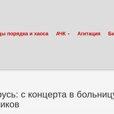
ды порядка и хаоса
АЧК
Агитация
Б
усь: с концерта в больниц
иков