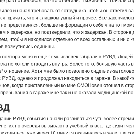
ще раз потребовал, на что ответили:“Выживешь”. Начали сп
ился и начал требовать от сотрудника, чтобы он ответил ва
я, кричать, что я слишком умный и прочее. Все закончилось
 не представился, больше информации о себе я на тот моме
 чем я задержан, но подтвердили, что я задержан. В сторо
тем, чтобы я находился отдельно от всех остальных и ни с 
ов возмутились единицы.
а полтора меня и еще семь человек забрали в РУВД. Людей 
ла не хотели отводить внутрь. Более того, большую часть 
” отношение. Хотя мне было позволено сидеть из-за голово
 РУВД, однако я продолжал находиться в гараже. В какой-то
онцов, когда приставленный ко мне ОМОНовец отошел в стор
 пребывания в гараже мне так и не оказали медицинской по
ВД
дании РУВД события начали развиваться чуть более стремит
ене, их по очереди вызывают в учебный класс, где сидит ч
риходиться, уже через 10 минут я оказываюсь в зале, где со