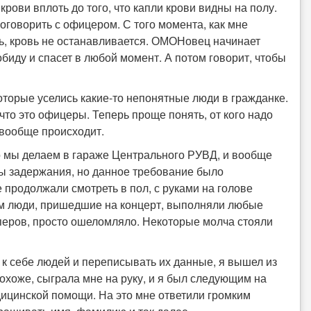
крови вплоть до того, что капли крови
видны на полу.
говорить с офицером. С того момента, как мне
ть, кровь не останавливается. ОМОНовец начинает
биду и спасет в любой момент. А потом говорит, чтобы
которые уселись какие-то непонятные люди в гражданке.
то это офицеры. Теперь проще понять, от кого надо
 вообще происходит.
то мы делаем в гараже Центрального РУВД, и вообще
ины задержания, но данное требование было
 продолжали смотреть в пол, с руками на голове
ым люди, пришедшие на концерт, выполняли любые
еров, просто ошеломляло. Некоторые молча стояли
ь к себе людей и переписывать их данные, я вышел из
охоже, сыграла мне на руку, и я был следующим на
дицинской помощи. На это мне ответили громким