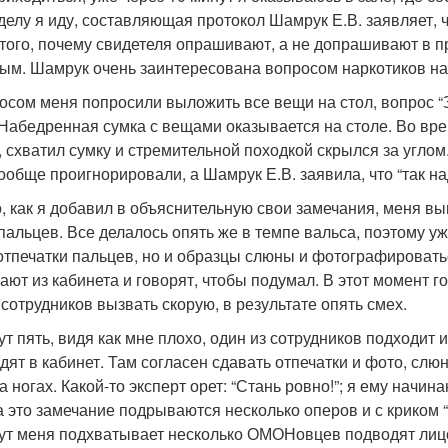
делу я иду, составляющая протокол Шамрук Е.В. заявляет, 
 того, почему свидетеля опрашивают, а не допрашивают в п
ым. Шамрук очень заинтересована вопросом наркотиков на 
осом меня попросили выложить все вещи на стол, вопрос 
Набедренная сумка с вещами оказывается на столе. Во врем
 схватил сумку и стремительной походкой скрылся за углом
ообще проигнорировали, а Шамрук Е.В. заявила, что “так на
, как я добавил в объяснительную свои замечания, меня вы
пальцев. Все делалось опять же в темпе вальса, поэтому уж
 отпечатки пальцев, но и образцы слюны и фотографироват
ают из кабинета и говорят, чтобы подумал. В этот момент 
сотрудников вызвать скорую, в результате опять смех.
т пять, видя как мне плохо, один из сотрудников подходит 
дят в кабинет. Там согласен сдавать отпечатки и фото, слю
а ногах. Какой-то эксперт орет: “Стань ровно!”; я ему начин
а это замечание подрываются несколько оперов и с криком 
Тут меня подхватывает несколько ОМОНовцев подводят лицом