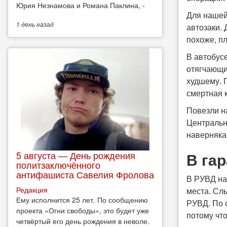
Юрия Незнамова и Романа Паклина, -
Для нашей
1 день
назад
автозаки. 
похоже, п
В автобусе
отягчающи
худшему. П
смертная к
Повезли н
Центральн
наверняка
В га
5 августа — День рождения
политзаключённого
антифашиста Савелия Фролова
В РУВД нас
Редакция
места. Слы
Ему исполнится 25 лет. По сообщению
РУВД. По 
проекта «Огни свободы», это будет уже
потому чт
четвёртый его день рождения в неволе.