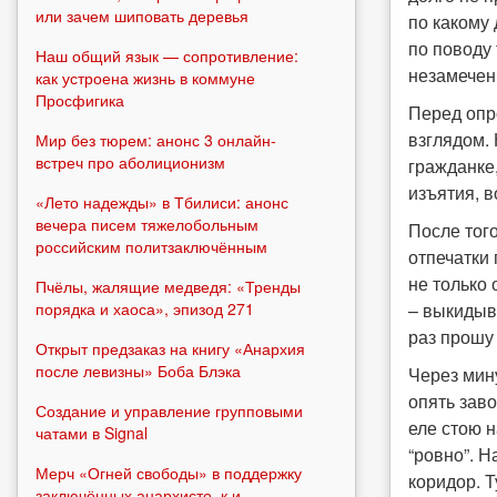
или зачем шиповать деревья
по какому 
по поводу
Наш общий язык — сопротивление:
незамечен
как устроена жизнь в коммуне
Просфигика
Перед опр
взглядом. 
Мир без тюрем: анонс 3 онлайн-
встреч про аболиционизм
гражданке,
изъятия, в
«Лето надежды» в Тбилиси: анонс
вечера писем тяжелобольным
После того
российским политзаключённым
отпечатки 
не только
Пчёлы, жалящие медведя: «Тренды
порядка и хаоса», эпизод 271
– выкидыв
раз прошу 
Открыт предзаказ на книгу «Анархия
после левизны» Боба Блэка
Через мину
опять заво
Создание и управление групповыми
еле стою н
чатами в Signal
“ровно”. Н
Мерч «Огней свободы» в поддержку
коридор. 
заключённых анархисто_к и