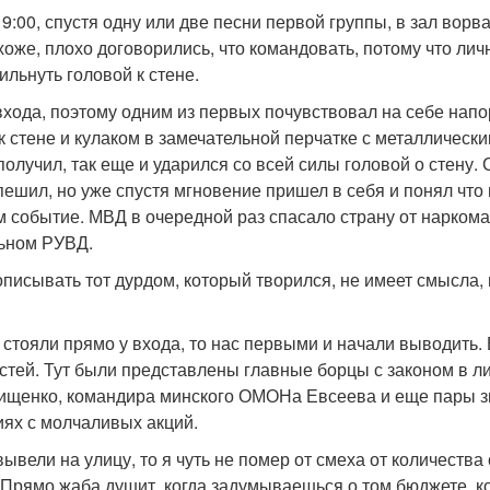
9:00, спустя одну или две песни первой группы, в зал ворв
хоже, плохо договорились, что командовать, потому что ли
ильнуть головой к стене.
входа, поэтому одним из первых почувствовал на себе напо
к стене и кулаком в замечательной перчатке с металлическ
 получил, так еще и ударился со всей силы головой о стену.
пешил, но уже спустя мгновение пришел в себя и понял что
 событие. МВД в очередной раз спасало страну от наркома
льном РУВД.
описывать тот дурдом, который творился, не имеет смысла,
ы стояли прямо у входа, то нас первыми и начали выводить
стей. Тут были представлены главные борцы с законом в 
ищенко, командира минского ОМОНа Евсеева и еще пары зн
ях с молчаливых акций.
вывели на улицу, то я чуть не помер от смеха от количест
 Прямо жаба душит, когда задумываешься о том бюджете, ко