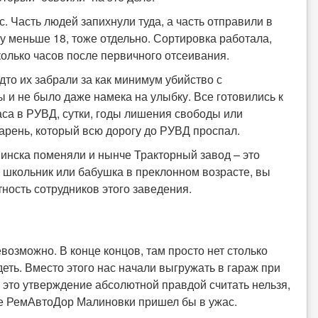
 Часть людей запихнули туда, а часть отправили в
ому меньше 18, тоже отдельно. Сортировка работала,
колько часов после первичного отсеивания.
дто их забрали за как минимум убийство с
и не было даже намека на улыбку. Все готовились к
аса в РУВД, сутки, годы лишения свободы или
парень, который всю дорогу до РУВД проспал.
инска поменяли и нынче Тракторный завод – это
 школьник или бабушка в преклонном возрасте, вы
ность сотрудников этого заведения.
возможно. В конце концов, там просто нет столько
еть. Вместо этого нас начали выгружать в гараж при
о это утверждение абсолютной правдой считать нельзя,
же РемАвтоДор Малиновки пришел бы в ужас.