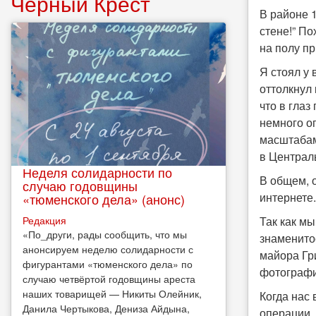
Чёрный Крест
В районе 1
стене!” По
на полу пр
Я стоял у 
оттолкнул 
что в глаз
немного о
масштабам
в Центра
Неделя солидарности по
В общем, 
случаю годовщины
интернете.
«тюменского дела» (анонс)
Редакция
Так как м
​«По_други, рады сообщить, что мы
знаменито
анонсируем неделю солидарности с
майора Гр
фигурантами «тюменского дела» по
фотографи
случаю четвёртой годовщины ареста
наших товарищей — Никиты Олейник,
Когда нас 
Данила Чертыкова, Дениза Айдына,
операции.