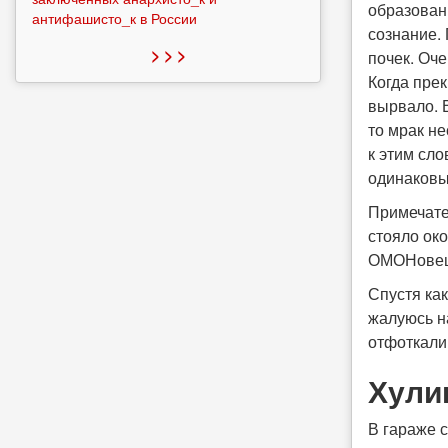
образовани
антифашисто_к в России
сознание.
> > >
почек. Оче
Когда прек
вырвало. В
то мрак не
к этим сло
одинаков
Примечател
стояло око
ОМОНовец 
Спустя как
жалуюсь на
отфоткали
Хули
В гараже 