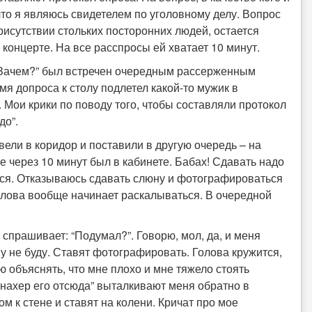
что я являюсь свидетелем по уголовному делу. Вопрос
рисутствии стольких посторонних людей, остается
концерте. На все расспросы ей хватает 10 минут.
“Зачем?” был встречен очередным рассерженным
я допроса к столу подлетел какой-то мужик в
. Мои крики по поводу того, чтобы составляли протокол
до”.
вели в коридор и поставили в другую очередь – на
е через 10 минут был в кабинете. Бабах! Сдавать надо
ься. Отказываюсь сдавать слюну и фотографироваться
голова вообще начинает раскалываться. В очередной
и спрашивает: “Подумал?”. Говорю, мол, да, и меня
ну не буду. Ставят фотографировать. Голова кружится,
аю объяснять, что мне плохо и мне тяжело стоять
“нахер его отсюда” выталкивают меня обратно в
 к стене и ставят на колени. Кричат про мое