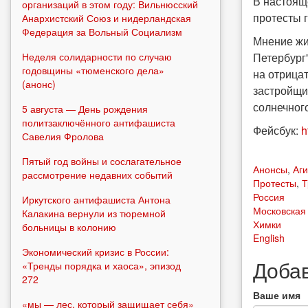
В настоящ
организаций в этом году: Вильнюсский
протесты 
Анархистский Союз и нидерландская
Федерация за Вольный Социализм
Мнение жит
Неделя солидарности по случаю
Петербург
годовщины «тюменского дела»
на отрица
(анонс)
застройщи
солнечног
5 августа — День рождения
политзаключённого антифашиста
Фейсбук:
h
Савелия Фролова
Пятый год войны и сослагательное
Анонсы
,
Аг
рассмотрение недавних событий
Протесты
,
Т
Россия
Иркутского антифашиста Антона
Московская
Калакина вернули из тюремной
Химки
больницы в колонию
English
Экономический кризис в России:
Доба
«Тренды порядка и хаоса», эпизод
272
Ваше имя
«мы — лес, который защищает себя»