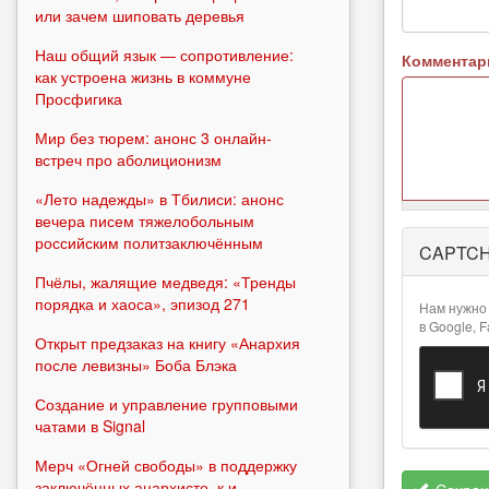
или зачем шиповать деревья
Наш общий язык — сопротивление:
Коммента
как устроена жизнь в коммуне
Просфигика
Мир без тюрем: анонс 3 онлайн-
встреч про аболиционизм
«Лето надежды» в Тбилиси: анонс
вечера писем тяжелобольным
Более
российским политзаключённым
CAPTC
подробная
информация
Пчёлы, жалящие медведя: «Тренды
о текстовых
порядка и хаоса», эпизод 271
Нам нужно 
форматах
в Google, 
Открыт предзаказ на книгу «Анархия
после левизны» Боба Блэка
Создание и управление групповыми
чатами в Signal
Мерч «Огней свободы» в поддержку
заключённых анархисто_к и