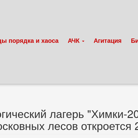
ды порядка и хаоса
АЧК
Агитация
Б
гический лагерь "Химки-20
сковных лесов откроется 