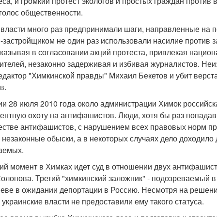
са, и громкий протест экологов и простых граждан против 
голос общественности.
 власти много раз предпринимали шаги, направленные на п
-застройщиком не один раз использовали насилие против 
тказывая в согласовании акций протеста, привлекая национ
ителей, незаконно задерживая и избивая журналистов. Неи
едактор "Химкинской правды" Михаил Бекетов и убит верст
в.
ии 28 июля 2010 года около администрации Химок российс
ентную охоту на антифашистов. Люди, хотя бы раз попадав
естве антифашистов, с нарушением всех правовых норм при
 незаконные обыски, а в некоторых случаях дело доходило
аемых.
ий момент в Химках идет суд в отношении двух антифашист
олопова. Третий "химкинский заложник" - подозреваемый в 
еве в ожидании депортации в Россию. Несмотря на решен
украинские власти не предоставили ему такого статуса.