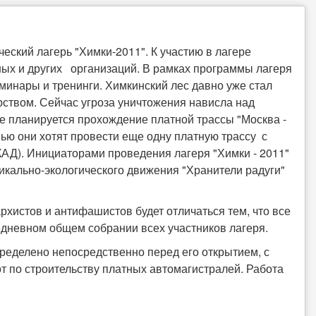
еский лагерь "Химки-2011". К участию в лагере
ых и других организаций. В рамках программы лагеря
еминары и тренинги. Химкинский лес давно уже стал
ством. Сейчас угроза уничтожения нависла над
е планируется прохождение платной трассы "Москва -
ью они хотят провести еще одну платную трассу с
АД). Инициаторами проведения лагеря "Химки - 2011"
икально-экологического движения "Хранители радуги"
хистов и антифашистов будет отличаться тем, что все
едневном общем собрании всех участников лагеря.
пределено непосредственно перед его открытием, с
т по строительству платных автомагистралей. Работа