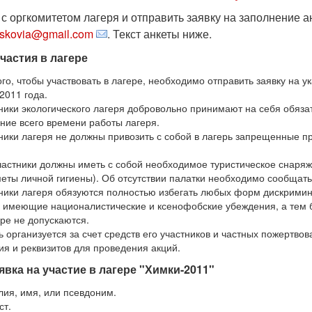
с оргкомитетом лагеря и отправить заявку на заполнение а
skovia@gmail.com
. Текст анкеты ниже.
частия в лагере
ого, чтобы участвовать в лагере, необходимо отправить заявку на
2011 года.
ники экологического лагеря добровольно принимают на себя обязат
ение всего времени работы лагеря.
ники лагеря не должны привозить с собой в лагерь запрещенные п
частники должны иметь с собой необходимое туристическое снаряжени
еты личной гигиены). Об отсутствии палатки необходимо сообщать
ники лагеря обязуются полностью избегать любых форм дискримин
 имеющие националистические и ксенофобские убеждения, а тем б
ере не допускаются.
ь организуется за счет средств его участников и частных пожертво
ия и реквизитов для проведения акций.
явка на участие в лагере "Химки-2011"
ия, имя, или псевдоним.
ст.