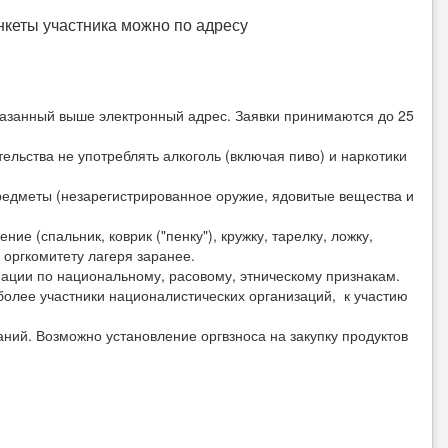
нкеты участника можно по адресу
 указанный выше электронный адрес. Заявки принимаются до 25
ельства не употреблять алкоголь (включая пиво) и наркотики
редметы (незарегистрированное оружие, ядовитые вещества и
е (спальник, коврик ("пенку"), кружку, тарелку, ложку,
 оргкомитету лагеря заранее.
ации по национальному, расовому, этническому признакам.
олее участники националистических организаций, к участию
ваний. Возможно установление оргвзноса на закупку продуктов