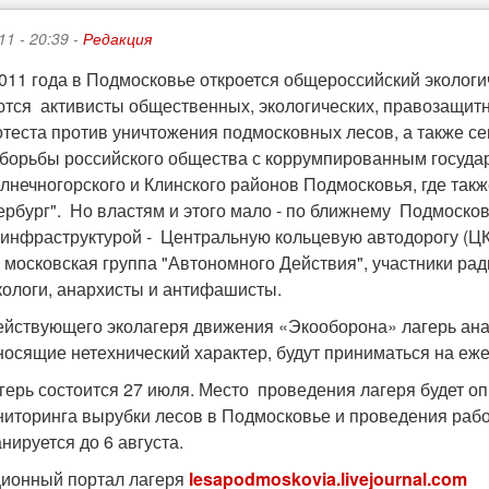
11 - 20:39 -
Редакция
011 года в Подмосковье откроется общероссийский экологич
тся активисты общественных, экологических, правозащитн
ротеста против уничтожения подмосковных лесов, а также с
борьбы российского общества с коррумпированным государ
лнечногорского и Клинского районов Подмосковья, где такж
ербург". Но властям и этого мало - по ближнему Подмосков
инфраструктурой - Центральную кольцевую автодорогу (ЦК
 московская группа "Автономного Действия", участники рад
экологи, анархисты и антифашисты.
ействующего эколагеря движения «Экооборона» лагерь анар
носящие нетехнический характер, будут приниматься на еж
агерь состоится 27 июля. Место проведения лагеря будет о
ниторинга вырубки лесов в Подмосковье и проведения рабо
нируется до 6 августа.
ионный портал лагеря
lesapodmoskovia.livejournal.com