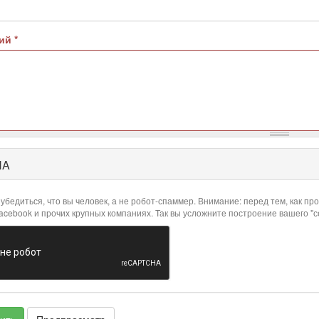
рий
*
HA
убедиться, что вы человек, а не робот-спаммер. Внимание: перед тем, как 
Facebook и прочих крупных компаниях. Так вы усложните построение вашего "