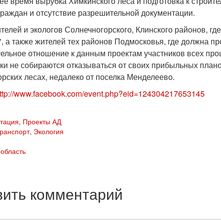
ее время вырубка Химкинского леса и подготовка к строите
граждан и отсутствие разрешительной документации.
елей и экологов Солнечногорского, Клинского районов, где
", а также жителей тех районов Подмосковья, где должна п
тельное отношение к данным проектам участников всех пр
ки не собираются отказываться от своих прибыльных плано
орских лесах, недалеко от поселка Менделеево.
ttp://www.facebook.com/event.php?eid=124304217653145
итация
,
Проекты АД
ранспорт
,
Экология
 область
вить комментарий