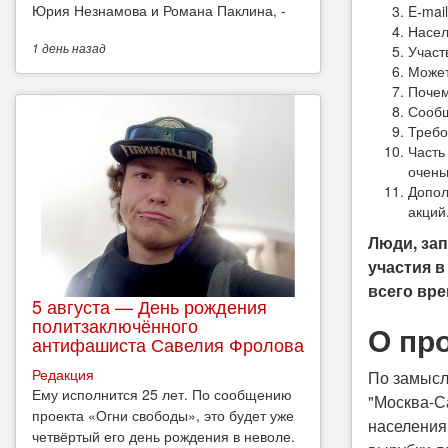
Юрия Незнамова и Романа Паклина, -
E-mail
Насел
1 день
назад
Участ
Может
Почем
Сообщ
Требо
Часть
очень
Допол
акций
Люди, за
участия в
всего вре
5 августа — День рождения
политзаключённого
О пр
антифашиста Савелия Фролова
Редакция
По замысл
Ему исполнится 25 лет. По сообщению
"Москва-Са
проекта «Огни свободы», это будет уже
населения
четвёртый его день рождения в неволе.