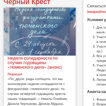
Чёрный Крест
Связаться 
lesapodmo
Условия у
Для т
июля 
Участ
в теч
Участ
пр.)
Все у
Неделя солидарности по
предм
случаю годовщины
Участ
«тюменского дела» (анонс)
Люди,
Редакция
в лаг
​«По_други, рады сообщить, что мы
Лагер
анонсируем неделю солидарности с
питан
фигурантами «тюменского дела» по
Анкета-за
случаю четвёртой годовщины ареста
наших товарищей — Никиты Олейник,
Фамил
Данила Чертыкова, Дениза Айдына,
Возра