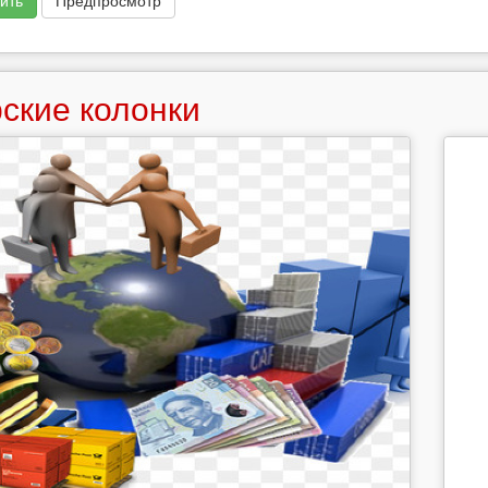
ить
Предпросмотр
ские колонки