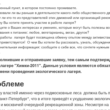
.
енный пункт, в котором постоянно проживаете.
вовали ли вы раньше в деятельности какого-либо общественного 
 ли кто-то из представителей этих движений или организаций реком
у Вы хотите принять участие в работе лагеря?
ите о Ваших интересах и умениях, которые могут быть полезны во
вания к питанию: любое, вегетарианец, веган, другое?
 работы лагеря будет посвящена обмену опытом между активистам
приветствуется! О чем Вы хотели бы рассказать, узнать, обсужден
нительная информация: сообщите о себе все, что сочтете нужным 
.
полнившие и отправившие заявку, тем самым подтверж
 лагере "Химки-2011". Данные условия являются обяз
мени проведения экологического лагеря.
облеме
у властей именно через подмосковные леса должна быть п
нкт-Петербург", что в итоге приведёт к ухудшению экологи
 и москвичей очередной рекреационной зоны. Несмотря на