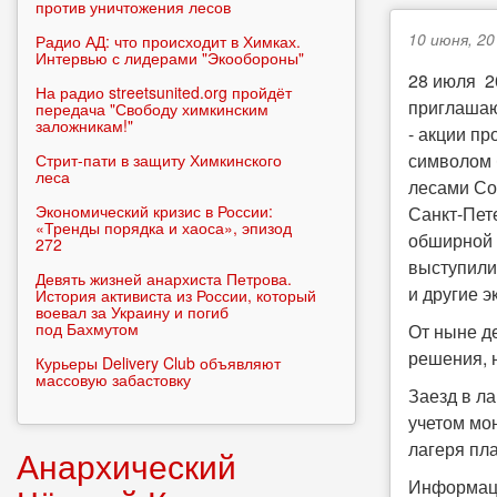
против уничтожения лесов
10 июня, 20
Радио АД: что происходит в Химках.
Интервью с лидерами "Экообороны"
28 июля 2
На радио streetsunited.org пройдёт
приглашаю
передача "Свободу химкинским
заложникам!"
- акции п
символом 
Стрит-пати в защиту Химкинского
леса
лесами Со
Экономический кризис в России:
Санкт-Пет
«Тренды порядка и хаоса», эпизод
обширной 
272
выступили
Девять жизней анархиста Петрова.
и другие 
История активиста из России, который
воевал за Украину и погиб
под Бахмутом
От ныне д
решения, 
Курьеры Delivery Club объявляют
массовую забастовку
Заезд в л
учетом мо
лагеря пла
Анархический
Информац