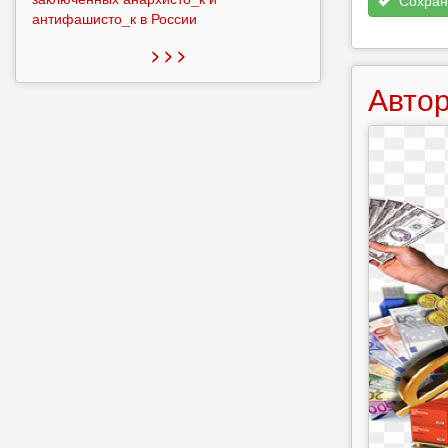
Сохран
антифашисто_к в России
> > >
Автор