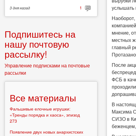
вырубки ле
услышать 
1
3 дня
назад
Наоборот,
компанией
Подпишитесь на
мнение, о
местных ж
нашу почтовую
главный р
рассылку!
Протазано
После акц
Управление подписками на почтовые
беспрецед
рассылки
ФСБ в кач
проходили
допрашив
Все материалы
В настоящ
Фальшивые елочные игрушки:
Максима С
«Тренды порядка и хаоса», эпизод
СИЗО в Ки
273
беженцем, 
Появление двух новых анархистских