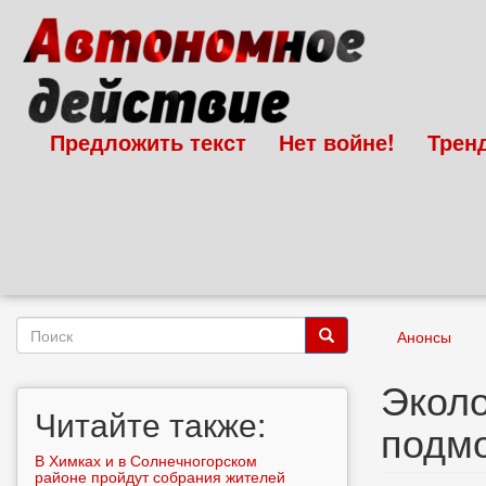
Перейти
к
основному
содержанию
Предложить текст
Нет войне!
Трен
Форма
Анонсы
поиска
Поиск
Эколо
Читайте также:
подмо
В Химках и в Солнечногорском
районе пройдут собрания жителей