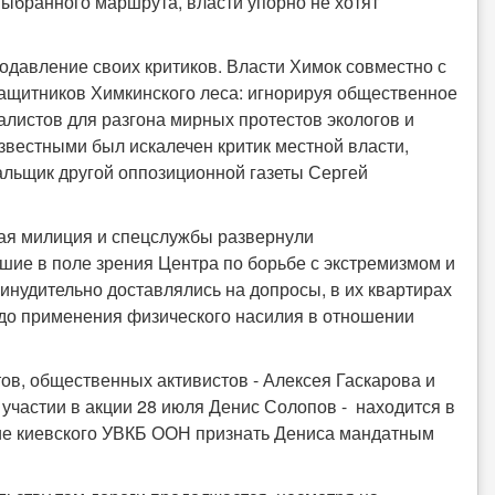
выбранного маршрута, власти упорно не хотят
одавление своих критиков. Власти Химок совместно с
защитников Химкинского леса: игнорируя общественное
алистов для разгона мирных протестов экологов и
звестными был искалечен критик местной власти,
альщик другой оппозиционной газеты Сергей
кая милиция и спецслужбы развернули
шие в поле зрения Центра по борьбе с экстремизмом и
нудительно доставлялись на допросы, в их квартирах
 до применения физического насилия в отношении
ов, общественных активистов - Алексея Гаскарова и
участии в акции 28 июля Денис Солопов - находится в
ие киевского УВКБ ООН признать Дениса мандатным