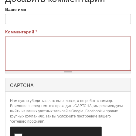
Ваше имя
Комментарий
*
CAPTCHA
Более
подробная
информация
Нам нужно убедиться, что вы человек, а не робот-спаммер.
о
Внимание: перед тем, как проходить CAPTCHA, мы рекомендуем
текстовых
выйти из ваших учетных записей в Google, Facebook и прочих
крупных компаниях. Так вы усложните построение вашего
форматах
"сетевого профиля".