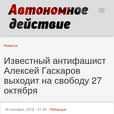
Перейти
к
Toggle
основному
navigat
содержанию
Новости
Известный антифашист
Алексей Гаскаров
выходит на свободу 27
октября
19 октября, 2016 - 21:40 -
Редакция