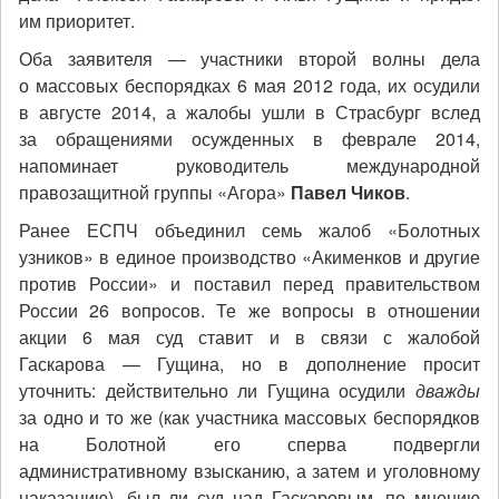
им приоритет.
Оба заявителя — участники второй волны дела
о массовых беспорядках 6 мая 2012 года, их осудили
в августе 2014, а жалобы ушли в Страсбург вслед
за обращениями осужденных в феврале 2014,
напоминает руководитель международной
правозащитной группы «Агора»
Павел Чиков
.
Ранее ЕСПЧ объединил семь жалоб «Болотных
узников» в единое производство «Акименков и другие
против России» и поставил перед правительством
России 26 вопросов. Те же вопросы в отношении
акции 6 мая суд ставит и в связи с жалобой
Гаскарова — Гущина, но в дополнение просит
уточнить: действительно ли Гущина осудили
дважды
за одно и то же (как участника массовых беспорядков
на Болотной его сперва подвергли
административному взысканию, а затем и уголовному
наказанию), был ли суд над Гаскаровым, по мнению