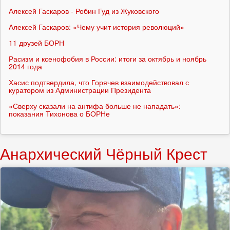
Алексей Гаскаров - Робин Гуд из Жуковского
Алексей Гаскаров: «Чему учит история революций»
11 друзей БОРН
Расизм и ксенофобия в России: итоги за октябрь и ноябрь
2014 года
Хасис подтвердила, что Горячев взаимодействовал с
куратором из Администрации Президента
«Сверху сказали на антифа больше не нападать»:
показания Тихонова о БОРНе
Анархический Чёрный Крест