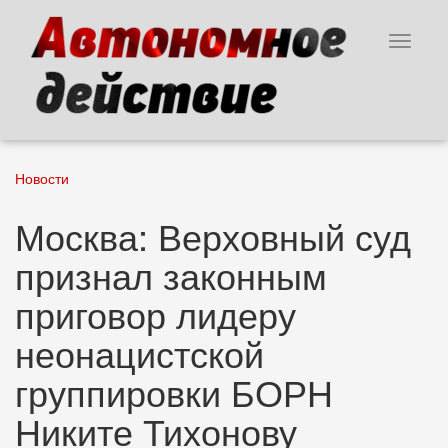
Перейти
к
Toggle
основному
navigat
содержанию
Новости
Москва: Верховный суд
признал законным
приговор лидеру
неонацистской
группировки БОРН
Никите Тихонову