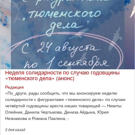
Неделя солидарности по случаю годовщины
«тюменского дела» (анонс)
Редакция
​«По_други, рады сообщить, что мы анонсируем неделю
солидарности с фигурантами «тюменского дела» по случаю
четвёртой годовщины ареста наших товарищей — Никиты
Олейник, Данила Чертыкова, Дениза Айдына, Юрия
Незнамова и Романа Паклина, -
3 дня
назад