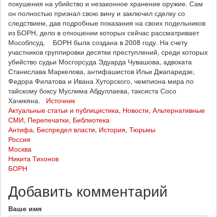
покушения на убийство и незаконное хранение оружие. Сам
он полностью признал свою вину и заключил сделку со
следствием, дав подробные показания на своих подельников
из БОРН, дело в отношении которых сейчас рассматривает
Мособлсуд. БОРН была создана в 2008 году. На счету
участников группировки десятки преступлений, среди которых
убийство судьи Мосгорсуда Эдуарда Чувашова, адвоката
Станислава Маркелова, антифашистов Ильи Джапаридзе,
Федора Филатова и Ивана Хуторского, чемпиона мира по
тайскому боксу Муслима Абдуллаева, таксиста Сосо
Хачикяна.
Источник
Актуальные статьи и публицистика
,
Новости
,
Альтернативные
СМИ
,
Перепечатки
,
Библиотека
Антифа
,
Беспредел власти
,
История
,
Тюрьмы
Россия
Москва
Никита Тихонов
БОРН
Добавить комментарий
Ваше имя