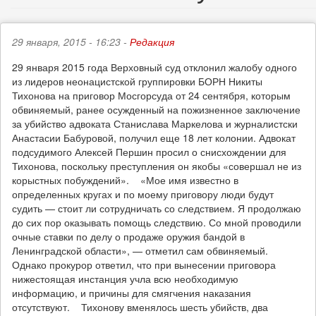
29 января, 2015 - 16:23 -
Редакция
29 января 2015 года Верховный суд отклонил жалобу одного
из лидеров неонацистской группировки БОРН Никиты
Тихонова на приговор Мосгорсуда от 24 сентября, которым
обвиняемый, ранее осужденный на пожизненное заключение
за убийство адвоката Станислава Маркелова и журналистски
Анастасии Бабуровой, получил еще 18 лет колонии. Адвокат
подсудимого Алексей Першин просил о снисхождении для
Тихонова, поскольку преступления он якобы «совершал не из
корыстных побуждений». «Мое имя известно в
определенных кругах и по моему приговору люди будут
судить — стоит ли сотрудничать со следствием. Я продолжаю
до сих пор оказывать помощь следствию. Со мной проводили
очные ставки по делу о продаже оружия бандой в
Ленинградской области», — отметил сам обвиняемый.
Однако прокурор ответил, что при вынесении приговора
нижестоящая инстанция учла всю необходимую
информацию, и причины для смягчения наказания
отсутствуют. Тихонову вменялось шесть убийств, два