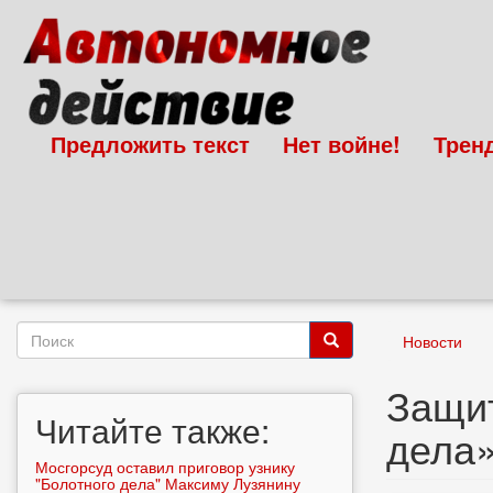
Перейти
к
основному
содержанию
Предложить текст
Нет войне!
Трен
Форма
Новости
поиска
Поиск
Защит
Читайте также:
дела»
Мосгорсуд оставил приговор узнику
"Болотного дела" Максиму Лузянину