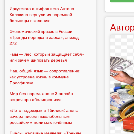
Иркутского антифашиста Антона
Калакина вернули из тюремной
больницы в колонию
Автор
Экономический кризис в России:
«Тренды порядка и хаоса», эпизод
272
«мы — лес, который защищает себя»
или зачем шиповать деревья
Наш общий язык — сопротивление:
как устроена жизнь в коммуне
Просфигика
Мир без тюрем: анонс 3 онлайн-
встреч про аболиционизм
«Лето надежды» в Тбилиси: анонс
вечера писем тяжелобольным
российским политзаключённым
Пчёлы, жалящие медведя: «Тренды