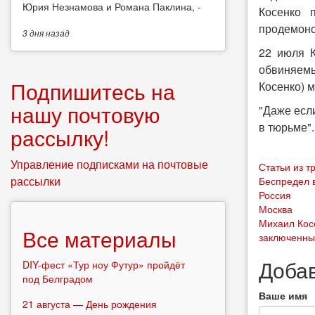
Юрия Незнамова и Романа Паклина, -
Косенко 
продемонс
3 дня
назад
22 июля К
обвиняемы
Подпишитесь на
Косенко) м
нашу почтовую
"Даже если
в тюрьме".
рассылку!
Управление подписками на почтовые
Статьи из 
рассылки
Беспредел 
Россия
Москва
Михаил Кос
Все материалы
заключенны
Доба
DIY-фест «Тур ноу Футур» пройдёт
под Белградом
Ваше имя
21 августа — День рождения