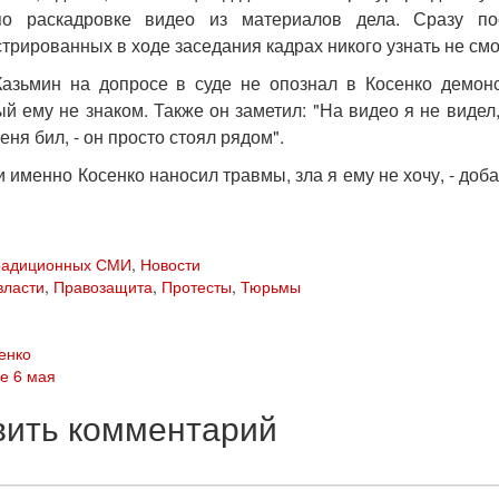
по раскадровке видео из материалов дела. Сразу по
трированных в ходе заседания кадрах никого узнать не смо
азьмин на допросе в суде не опознал в Косенко демонс
й ему не знаком. Также он заметил: "На видео я не видел
еня бил, - он просто стоял рядом".
 именно Косенко наносил травмы, зла я ему не хочу, - доба
традиционных СМИ
,
Новости
власти
,
Правозащита
,
Протесты
,
Тюрьмы
енко
е 6 мая
вить комментарий