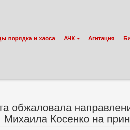
ды порядка и хаоса
АЧК
Агитация
Б
а обжаловала направлени
 Михаила Косенко на при