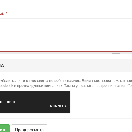
рий
*
HA
убедиться, что вы человек, а не робот-спаммер. Внимание: перед тем, как 
Facebook и прочих крупных компаниях. Так вы усложните построение вашего "
ить
Предпросмотр