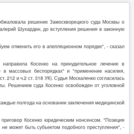
 обжаловала решение Замоскворецкого суда Москвы о
Валерий Шухардин, до вступления решения в законную
уем отменить его в апелляционном порядке", - сказал
 направила Косенко на принудительное лечение в
е в массовых беспорядках" и "применение насилия,
т. 212 и ч.2 ст. 318 УК). Судья Москаленко согласилась
ты. Решением суда Косенко освобожден от уголовной
каждые полгода на основании заключения медицинской
 приговор Косенко юридическим нонсенсом. "Позиция
 не может быть субъектом подобного преступления", -