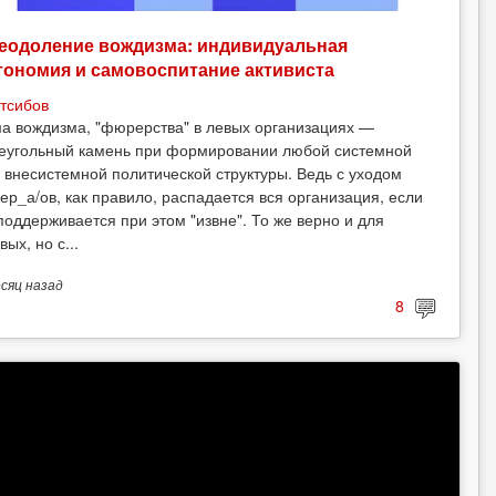
еодоление вождизма: индивидуальная
тономия и самовоспитание активиста
тсибов
а вождизма, "фюрерства" в левых организациях —
еугольный камень при формировании любой системной
 внесистемной политической структуры. Ведь с уходом
ер_а/ов, как правило, распадается вся организация, если
поддерживается при этом "извне". То же верно и для
вых, но с...
есяц
назад
8