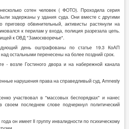
несколько сотен человек ( ФОТО). Проходила серия
были задержаны у здания суда. Они вместе с другими
то приговор обвинительный, активисты растянули на
иковался к перилам у входа, полиция разрезала цепь.
ищей к ОВД "Замоскворечье".
едующий день оштрафованы по статье 19.3 КоАП
 над остальными перенесены на более поздний срок.
ге - возле Гостиного двора и на набережной канала
енные нарушения права на справедливый суд, Amnesty
енко участвовал в "массовых беспорядках" и нанес
в своем последнем слове подчеркнул политический
 года он имеет II группу инвалидности по психическому
тузии.