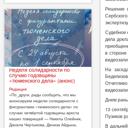
Решение о
Сербского
экспертизу
Судебное 
дела докл
приобщены
в стороне
видеозапи
Неделя солидарности по
На засед
случаю годовщины
Беделизов
«тюменского дела» (анонс)
Отчетливо 
Редакция
видеозапи
​«По_други, рады сообщить, что мы
Днем рань
анонсируем неделю солидарности с
фигурантами «тюменского дела» по
13 сентяб
случаю четвёртой годовщины ареста
Пузиков ра
наших товарищей — Никиты Олейник,
Данила Чертыкова, Дениза Айдына,
В дальней