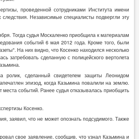
пертизы, проведенной сотрудниками Института имени
х следствия. Независимые специалисты подвергли эту
тября. Тогда судья Москаленко приобщила к материалам
едования событий 6 мая 2012 года. Кроме того, были
зеты". На них видно, что Косенко находился несколько
лась затребовать сделанную с полицейского вертолета
азьмина.
а ролик, сделанный свидетелем защиты Леонидом
апечатлен эпизод, когда Казьмина повалили на землю.
от места событий. Ранее судья отказывалась приобщить
кспертизы Косенко.
я, заявил, что не может опознать подсудимого. Также
овал свое заявление, сообщив, что узнал Казьмина и