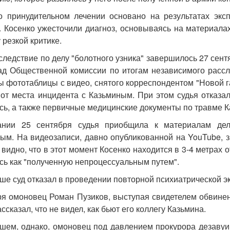
 принудительном лечении основано на результатах экс
. Косенко ужесточили диагноз, основываясь на материала
 резкой критике.
следствие по делу "болотного узника" завершилось 27 сен
ад Общественной комиссии по итогам независимого рассл
 фототаблицы с видео, снятого корреспондентом "Новой га
 от места инцидента с Казьминым. При этом судья отказа
сь, а также первичные медицинские документы по травме К
ании 25 сентября судья приобщила к материалам дел
ым. На видеозаписи, давно опубликованной на YouTube, з
видно, что в этот момент Косенко находится в 3-4 метрах 
сь как "полученную непроцессуальным путем".
ше суд отказал в проведении повторной психиатрической э
ря омоновец Роман Пузиков, выступая свидетелем обвинени
ссказал, что не видел, как бьют его коллегу Казьмина.
шем, однако, омоновец под давлением прокурора дезавуир