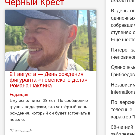
Чёрный Крест
сказал Па
В день ог
одиночных
собравшим
ступенях 
Еще шесте
Пятеро з
(неповино
Одиночные
21 августа — День рождения
Грибоедов
фигуранта «тюменского дела»
Романа Паклина
Независим
Internatio
Редакция
Ему исполнится 29 лет. По сообщению
По версии
группы поддержки, это четвёртый день
телесные
рождения, который он будет встречать в
характер "
неволе.
38-летний 
21 час
назад
заболевани