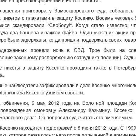
шин на пресс-конференции в РИА "Новости".
лашения приговора у Замоскворецкого суда собралось 
 пикетов с плакатами в защиту Косенко. Восемь человек 
ися скандировали "Свободу!". Когда стало известно, ч
суда два баннера и зажгли файер. Один участник акции пр
ро были задержаны, когда пришли поддержать своих товар
адержанных провели ночь в ОВД. Трое были на сл
вение законному распоряжению сотрудника полиции). Суды
 пикеты в защиту Косенко проходили также в Петербур
а.
ые наблюдатели зафиксировали в деле Косенко многочисл
nal признала Косенко узником совести.
 обвинения, 6 мая 2012 года на Болотной площади Кос
 повреждения омоновцу Александру Казьмину. Косенко 
Болотного дела". Он попросил суд считать его вменяемым.
Косенко находится под стражей с 8 июня 2012 года. С 1999
ю, которое развилось у него после полученной в армии кон