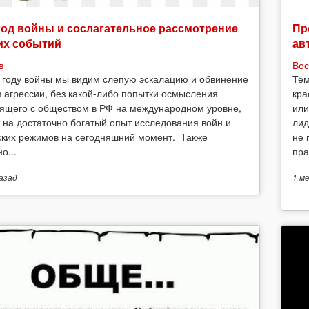
год войны и сослагательное рассмотрение
Пр
их событий
ав
в
Вос
 году войны мы видим слепую эскалацию и обвинение
Тем
в агрессии, без какой-либо попытки осмысления
кра
ящего с обществом в РФ на международном уровне,
или
 на достаточно богатый опыт исследования войн и
лид
ских режимов на сегодняшний момент. Также
не 
о...
пра
азад
1 м