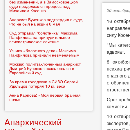
без изменений, а в Замосковрецком
суде продолжился процесс над
20 октября,
Михаилом Косенко
Анархист Бученков подтвердил в суде,
16 октябр
что не был на акции 6 мая
направлен
Суд отправил "болотника" Максима
силу Косе
Панфилова на принудительное
психиатрическое лечение
"Мы катег
Узника «болотного дела» Максима
адвокат.
Панфилова признали невменяемым
8 октябр
Москва: политзаключенный анархист
Дмитрий Бученков пожаловался в
психиатри
Европейский суд
опасного д
За время голодовки в СИЗО Сергей
с обвинен
Удальцов потерял 10 кг. веса
ответствен
Анна Карпова: «Моя первая брачная
Срок преб
ночь»
комиссии.
10 октябр
Анархический
экспертов