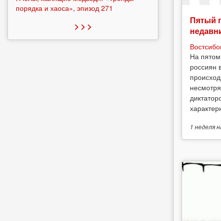
порядка и хаоса», эпизод 271
Пятый 
> > >
недавн
Востсибо
На пятом
россиян 
происход
несмотря
диктатор
характерн
1 неделя
н