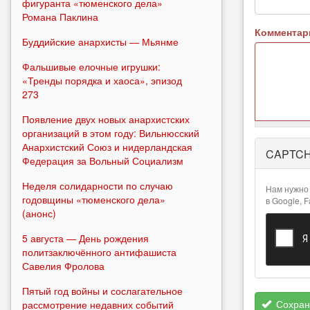
фигуранта «тюменского дела»
Романа Паклина
Коммента
Буддийские анархисты — Мьянме
Фальшивые елочные игрушки:
«Тренды порядка и хаоса», эпизод
273
Появление двух новых анархистских
организаций в этом году: Вильнюсский
Более
Анархистский Союз и нидерландская
CAPTC
подробная
Федерация за Вольный Социализм
информация
о текстовых
Неделя солидарности по случаю
Нам нужно 
форматах
годовщины «тюменского дела»
в Google, 
(анонс)
5 августа — День рождения
политзаключённого антифашиста
Савелия Фролова
Пятый год войны и сослагательное
Сохран
рассмотрение недавних событий