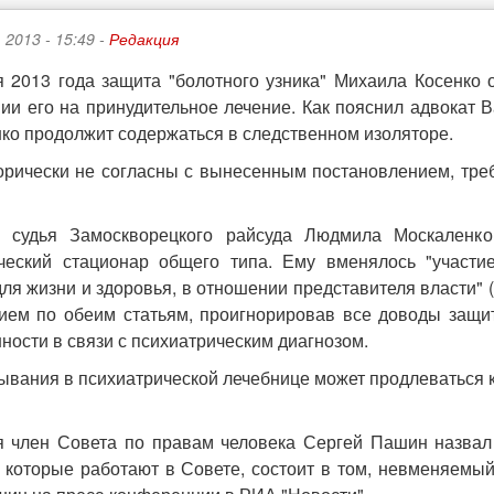
 2013 - 15:49 -
Редакция
я 2013 года защита "болотного узника" Михаила Косенко
ии его на принудительное лечение. Как пояснил адвокат 
нко продолжит содержаться в следственном изоляторе.
орически не согласны с вынесенным постановлением, треб
я судья Замоскворецкого райсуда Людмила Москаленко
ческий стационар общего типа. Ему вменялось "участи
ля жизни и здоровья, в отношении представителя власти" (с
ием по обеим статьям, проигнорировав все доводы защи
ности в связи с психиатрическим диагнозом.
ывания в психиатрической лечебнице может продлеваться 
я член Совета по правам человека Сергей Пашин назвал
, которые работают в Совете, состоит в том, невменяемый