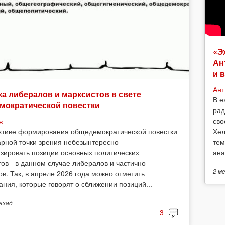
«Э
Ан
и 
Ант
а либералов и марксистов в свете
В е
мократической повестки
рад
сво
в
Хел
ктиве формирования общедемократической повестки
тем
арной точки зрения небезынтересно
ана
зировать позиции основных политических
тов - в данном случае либералов и частично
2 м
ов. Так, в апреле 2026 года можно отметить
ания, которые говорят о сближении позиций...
азад
3