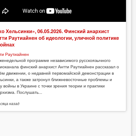
хо Хельсинки», 06.05.2026. Финский анархист
тти Раутиайнен об идеологии, уличной политике
войнах
ти Раутиайнен
женедельной программе независимого русскоязычного
иоканала финский анархист Антти Раутиайнен рассказал о
ём движении, о недавней первомайской демонстрации в
ьсинки, а также затронул ближневосточные проблемы и
у войны в Украине с точки зрения теории и практики
рхизма. Послушать...
есяца
назад