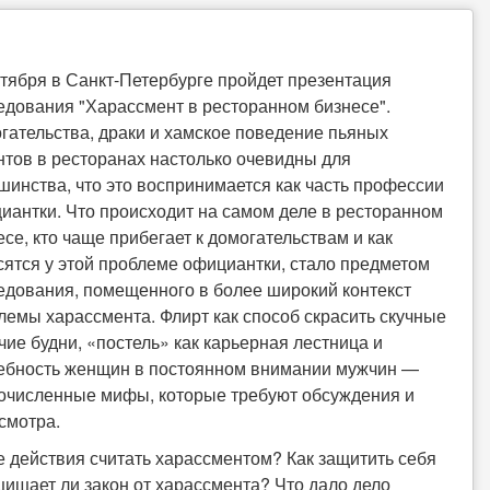
ктября в Санкт-Петербурге пройдет презентация
едования "Харассмент в ресторанном бизнесе".
гательства, драки и хамское поведение пьяных
нтов в ресторанах настолько очевидны для
шинства, что это воспринимается как часть профессии
иантки. Что происходит на самом деле в ресторанном
есе, кто чаще прибегает к домогательствам и как
сятся у этой проблеме официантки, стало предметом
едования, помещенного в более широкий контекст
лемы харассмента. Флирт как способ скрасить скучные
чие будни, «постель» как карьерная лестница и
ебность женщин в постоянном внимании мужчин —
очисленные мифы, которые требуют обсуждения и
смотра.
е действия считать харассментом? Как защитить себя
ищает ли закон от харассмента? Что дало дело