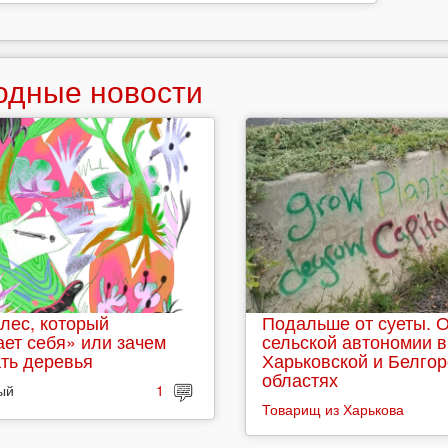
одные новости
лес, который
Подальше от суеты. 
ет себя» или зачем
сельской автономии в
ть деревья
Харьковской и Белго
областях
ый
1
Товарищ из Харькова