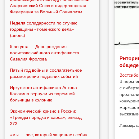
Анархистский Союз и нидерландская
Федерация за Вольный Социализм
Неделя солидарности по случаю
годовщины «тюменского дела»
(анонс)
5 августа — День рождения
политзаключённого антифашиста
Риторик
Савелия Фролова
общеде
Пятый год войны и сослагательное
Востсибо
рассмотрение недавних событий
В перспе
Иркутского антифашиста Антона
с либерт
Калакина вернули из тюремной
проанали
больницы в колонию
конкурен
марксист
Экономический кризис в России:
высказыв
«Тренды порядка и хаоса», эпизод
272
2 месяца
н
«мы — лес, который защищает себя»