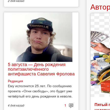
2 дня
назад
Автор
5 августа — День рождения
политзаключённого
антифашиста Савелия Фролова
Редакция
Ему исполнится 25 лет. По сообщению
проекта «Огни свободы», это будет уже
четвёртый его день рождения в неволе.
Пятый 
1
4 дня
назад
недавн