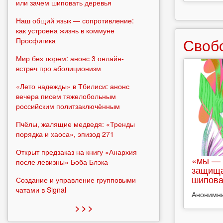
или зачем шиповать деревья
Наш общий язык — сопротивление:
как устроена жизнь в коммуне
Своб
Просфигика
Мир без тюрем: анонс 3 онлайн-
встреч про аболиционизм
«Лето надежды» в Тбилиси: анонс
вечера писем тяжелобольным
российским политзаключённым
Пчёлы, жалящие медведя: «Тренды
порядка и хаоса», эпизод 271
Открыт предзаказ на книгу «Анархия
«мы — 
после левизны» Боба Блэка
защища
шипова
Создание и управление групповыми
чатами в Signal
Анонимн
> > >