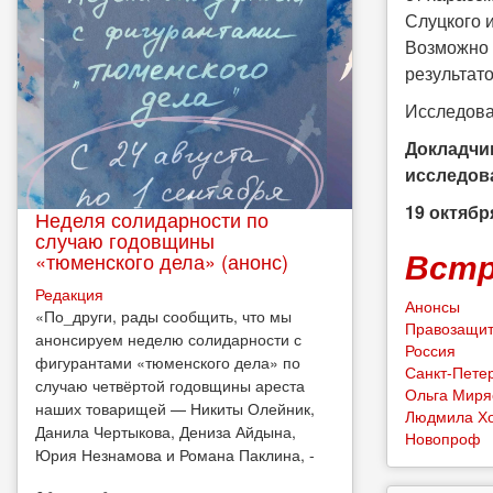
Слуцкого 
Возможно 
результат
Исследова
Докладчи
исследов
19 октябр
Неделя солидарности по
случаю годовщины
Встр
«тюменского дела» (анонс)
Редакция
Анонсы
​«По_други, рады сообщить, что мы
Правозащи
анонсируем неделю солидарности с
Россия
фигурантами «тюменского дела» по
Санкт-Пете
случаю четвёртой годовщины ареста
Ольга Миря
наших товарищей — Никиты Олейник,
Людмила Х
Данила Чертыкова, Дениза Айдына,
Новопроф
Юрия Незнамова и Романа Паклина, -