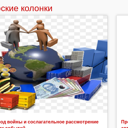
ские колонки
год войны и сослагательное рассмотрение
Пр
их событий
ав