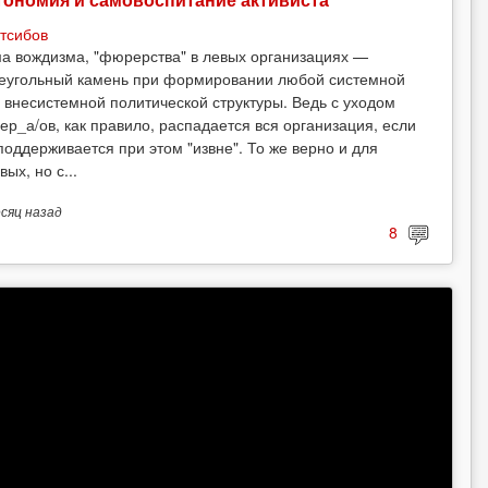
тсибов
а вождизма, "фюрерства" в левых организациях —
еугольный камень при формировании любой системной
 внесистемной политической структуры. Ведь с уходом
ер_а/ов, как правило, распадается вся организация, если
поддерживается при этом "извне". То же верно и для
вых, но с...
есяц
назад
8