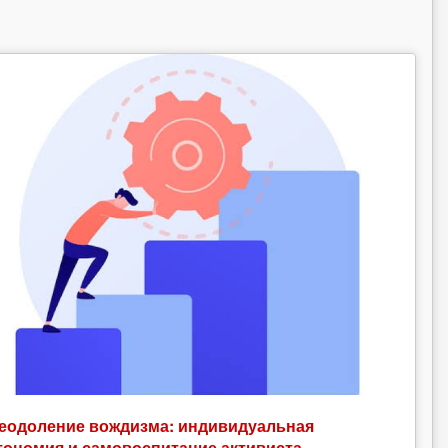
еодоление вождизма: индивидуальная
тономия и самовоспитание активиста