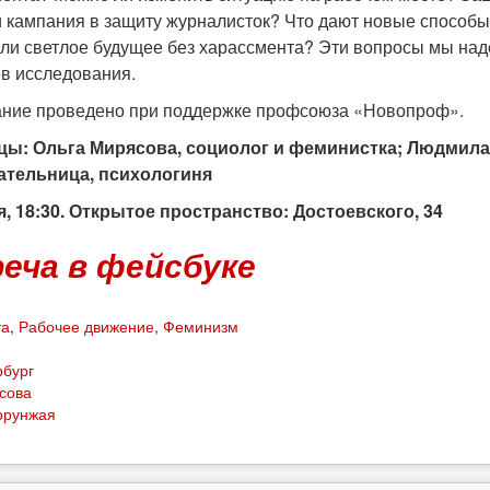
и кампания в защиту журналисток? Что дают новые способ
ли светлое будущее без харассмента? Эти вопросы мы наде
ов исследования.
ние проведено при поддержке профсоюза «Новопроф».
цы: Ольга Мирясова, социолог и феминистка; Людмила
ательница, психологиня
я, 18:30. Открытое пространство: Достоевского, 34
еча в фейсбуке
та
,
Рабочее движение
,
Феминизм
рбург
сова
орунжая