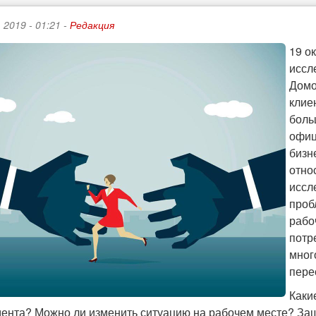
 2019 - 01:21 -
Редакция
19 о
иссл
Домо
клие
боль
офиц
бизн
отно
иссл
проб
рабо
потр
мног
пере
Каки
мента? Можно ли изменить ситуацию на рабочем месте? Защ