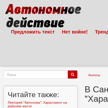
Перейти
к
основному
содержанию
Предложить текст
Нет войне!
Трен
Форма
Анонсы
поиска
Поиск
В Сан
Читайте также:
"Хара
Лекторий "Автонома": Харассмент на
рабочем месте