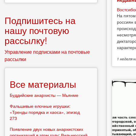
Востсибо
На пятом
Подпишитесь на
россиян 
нашу почтовую
происход
несмотря
рассылку!
диктатор
характерн
Управление подписками на почтовые
рассылки
1 неделя
н
Все материалы
Буддийские анархисты — Мьянме
Фальшивые елочные игрушки:
«Тренды порядка и хаоса», эпизод
273
Появление двух новых анархистских
организаций в этом году: Вильнюсский