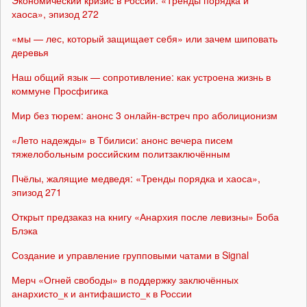
Экономический кризис в России: «Тренды порядка и
хаоса», эпизод 272
«мы — лес, который защищает себя» или зачем шиповать
деревья
Наш общий язык — сопротивление: как устроена жизнь в
коммуне Просфигика
Мир без тюрем: анонс 3 онлайн-встреч про аболиционизм
«Лето надежды» в Тбилиси: анонс вечера писем
тяжелобольным российским политзаключённым
Пчёлы, жалящие медведя: «Тренды порядка и хаоса»,
эпизод 271
Открыт предзаказ на книгу «Анархия после левизны» Боба
Блэка
Создание и управление групповыми чатами в Signal
Мерч «Огней свободы» в поддержку заключённых
анархисто_к и антифашисто_к в России