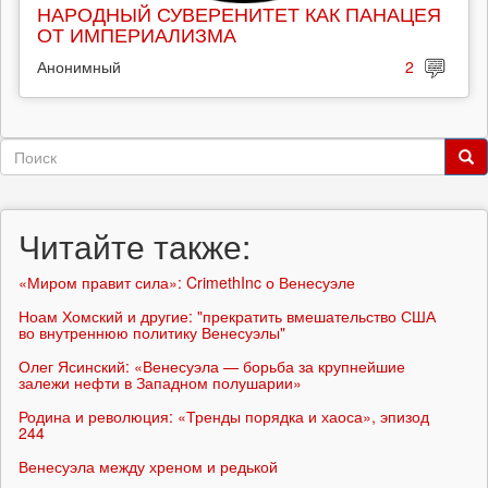
НАРОДНЫЙ СУВЕРЕНИТЕТ КАК ПАНАЦЕЯ
ОТ ИМПЕРИАЛИЗМА
Анонимный
2
Форма
поиска
Поиск
Читайте также:
«Миром правит сила»: CrimethInc о Венесуэле
Ноам Хомский и другие: "прекратить вмешательство США
во внутреннюю политику Венесуэлы"
Олег Ясинский: «Венесуэла — борьба за крупнейшие
залежи нефти в Западном полушарии»
Родина и революция: «Тренды порядка и хаоса», эпизод
244
Венесуэла между хреном и редькой