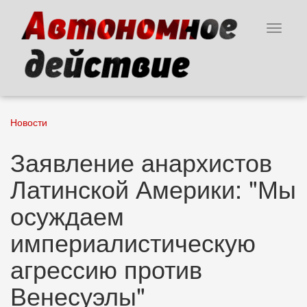
Перейти
к
Toggle
основному
navigat
содержанию
Новости
Заявление анархистов
Латинской Америки: "Мы
осуждаем
империалистическую
агрессию против
Венесуэлы"