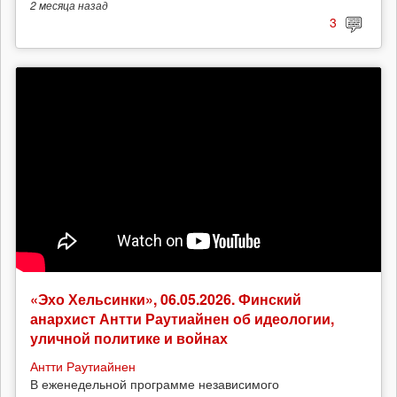
2 месяца
назад
3
«Эхо Хельсинки», 06.05.2026. Финский
анархист Антти Раутиайнен об идеологии,
уличной политике и войнах
Антти Раутиайнен
В еженедельной программе независимого