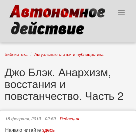
Перейти
к
Toggle
основному
navigat
содержанию
Библиотека
Актуальные статьи и публицистика
Джо Блэк. Анархизм,
восстания и
повстанчество. Часть 2
18 февраля, 2010 - 02:59 -
Редакция
Начало читайте
здесь