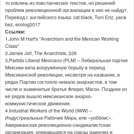
то извлечь из повстанческих текстов, но решений
проблем революционной организации в них не найдут.
Перевод с английского языка: cat black, Toni Eriz, yana
bez, ecolog2017
Ссылки:
1.John M Hart's "Anarchism and the Mexican Working
Class"
2.James Joll, The Anarchists, 229
3.Partido Liberal Mexicano (PLM) – Либеральная партия
Мексики вела вооружённую борьбу в период
Мексиканской революции, несмотря на название, в
рядах Партии состояло немало анархистов, в том
числе и знаменитые братья Флорес Магон. Позднее из
её рядов вышло мексиканское анархо-
коммунистическое движение.
4.Industrial Workers of the World (IWW) –
Индустриальные Рабочие Мира, или «уобблис».
Американская революционно-синдикалистская
организация, опиравшаяся на союзы раюочих и