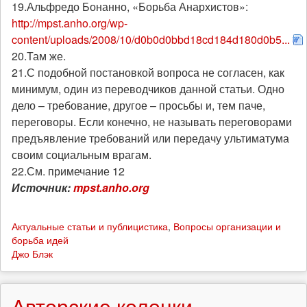
19.Альфредо Бонанно, «Борьба Анархистов»:
http://mpst.anho.org/wp-
content/uploads/2008/10/d0b0d0bbd18cd184d180d0b5...
20.Там же.
21.С подобной постановкой вопроса не согласен, как
минимум, один из переводчиков данной статьи. Одно
дело – требование, другое – просьбы и, тем паче,
переговоры. Если конечно, не называть переговорами
предъявление требований или передачу ультиматума
своим социальным врагам.
22.См. примечание 12
Источник:
mpst.anho.org
Актуальные статьи и публицистика
,
Вопросы организации и
борьба идей
Джо Блэк
Авторские колонки