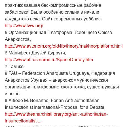
практиковавшая бескомпромиссные рабочие
забастовки. Была особенно сильна в начале
двадцатого века. Сайт современных уобблис:
http://www.iww.org/
5.Организационная Платформа Всеобщего Союза
Анархистов,
http://www.avtonom.org/old/lib/theory/makhno/platform.html
6.Манифест Друзей Дуррути,
http://www.aitrus.narod.ru/SpaneDurruty.htm
7.Там же
8.FAU – Federacion Anarquista Uruguaya, Федерация
Анархистов Уругвая – анархо-коммунистическая
организация платформистского толка, существующая
и ныне.
9.Alfredo M. Bonanno, For an Anti-authoritarian
Insurrectionist International-Proposal for a Debate,
http://www.theanarchistlibrary.org/anti-authoritarian-
insurrectionalist-...