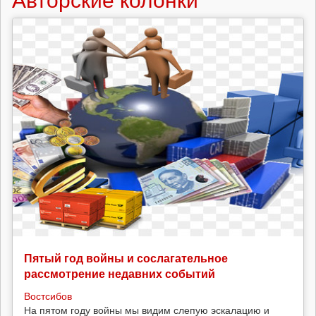
Пятый год войны и сослагательное
рассмотрение недавних событий
Востсибов
На пятом году войны мы видим слепую эскалацию и