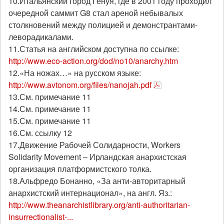
10.Итальянский город Генуя, где в 2001 году проходил
очередной саммит G8 стал ареной небывалых
столкновений между полицией и демонстрантами-
леворадикалами.
11.Статья на английском доступна по ссылке:
http://www.eco-action.org/dod/no10/anarchy.htm
12.«На ножах…» на русском языке:
http://www.avtonom.org/files/nanojah.pdf
13.См. примечание 11
14.См. примечание 11
15.См. примечание 11
16.См. ссылку 12
17.Движение Рабочей Солидарности, Workers
Solidarity Movement – Ирландская анархистская
организация платформистского толка.
18.Альфредо Бонанно, «За анти-авторитарный
анархистский интернационал», на англ. Яз.:
http://www.theanarchistlibrary.org/anti-authoritarian-
insurrectionalist-...