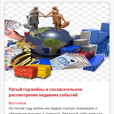
Пятый год войны и сослагательное
рассмотрение недавних событий
Востсибов
На пятом году войны мы видим слепую эскалацию и
обвинение россиян в агрессии, без какой-либо попытки