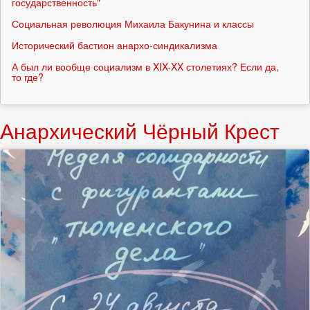
государственность"
Социальная революция Михаила Бакунина и классы
Исторический бастион анархо-синдикализма
А был ли вообще социализм в XIX-XX столетиях? Если да,
то где?
Анархический Чёрный Крест