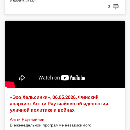
2 месяца
назад
3
«Эхо Хельсинки», 06.05.2026. Финский
анархист Антти Раутиайнен об идеологии,
уличной политике и войнах
Антти Раутиайнен
В еженедельной программе независимого