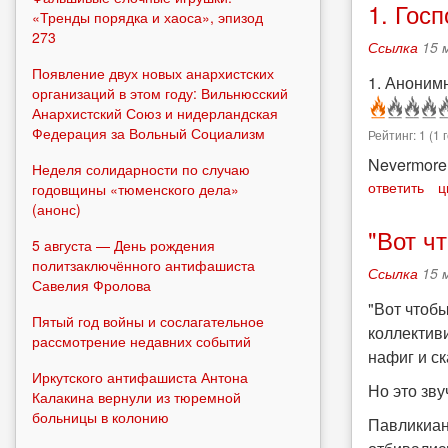
1. Гос
«Тренды порядка и хаоса», эпизод
273
Ссылка
15 
Появление двух новых анархистских
1. Анонимн
организаций в этом году: Вильнюсский
Анархистский Союз и нидерландская
Федерация за Вольный Социализм
Рейтинг:
1
(
1
г
Nevermore
Неделя солидарности по случаю
ответить
ц
годовщины «тюменского дела»
(анонс)
"Вот ч
5 августа — День рождения
политзаключённого антифашиста
Ссылка
15 
Савелия Фролова
"Вот чтобы
Пятый год войны и сослагательное
коллектив
рассмотрение недавних событий
нафиг и ска
Иркутского антифашиста Антона
Но это зву
Калакина вернули из тюремной
больницы в колонию
Павликиан