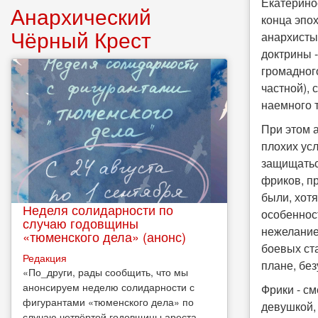
Екатерино
Анархический
конца эпох
Чёрный Крест
анархисты
доктрины 
громадног
частной),
наемного т
При этом 
плохих ус
защищатьс
фриков, п
были, хот
Неделя солидарности по
особенност
случаю годовщины
нежелание
«тюменского дела» (анонс)
боевых ста
Редакция
плане, без
​«По_други, рады сообщить, что мы
анонсируем неделю солидарности с
Фрики - с
фигурантами «тюменского дела» по
девушкой, 
случаю четвёртой годовщины ареста