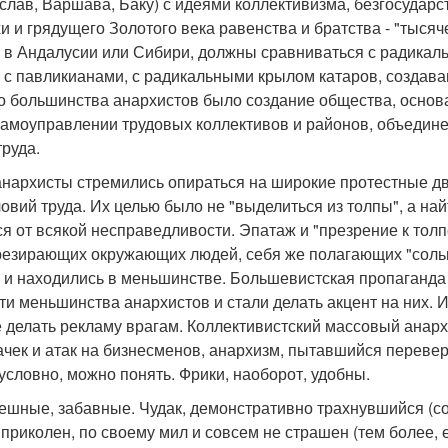
слав, Варшава, Баку) с идеями коллективизма, безгосудар
и и грядущего Золотого века равенства и братства - "тысяче
 в Андалусии или Сибири, должны сравниваться с радика
- с павликианами, с радикальными крылом катаров, создава
о большинства анархистов было создание общества, основа
 самоуправлении трудовых коллективов и районов, объеди
руда.
анархисты стремились опираться на широкие протестные дв
ловий труда. Их целью было не "выделиться из толпы", а н
я от всякой несправедливости. Эпатаж и "презрение к толп
резирающих окружающих людей, себя же полагающих "солью
я и находились в меньшинстве. Большевистская пропаганда 
и меньшинства анархистов и стали делать акцент на них. И 
 делать рекламу врагам. Коллективистский массовый анарх
чек и атак на бизнесменов, анархизм, пытавшийся переверну
условно, можно понять. Фрики, наоборот, удобны.
мешные, забавные. Чудак, демонстративно трахнувшийся (с
приколен, по своему мил и совсем не страшен (тем более, е