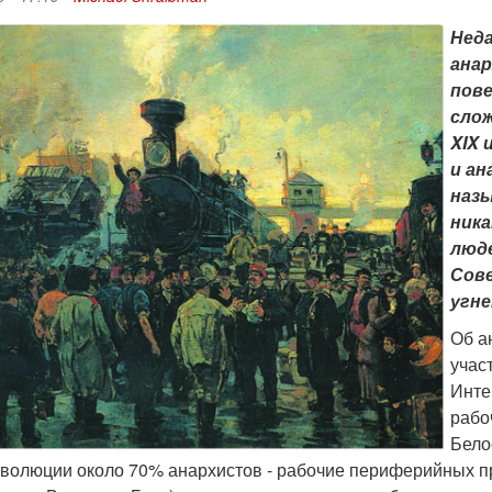
Неда
анар
пове
слож
XIX 
и ан
назы
ника
люде
Сове
угн
Об а
учас
Инте
рабо
Бело
еволюции около 70% анархистов - рабочие периферийных п