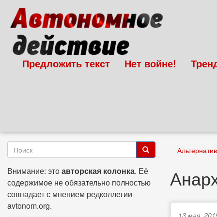
Перейти
к
основному
содержанию
Предложить текст
Нет войне!
Трен
Форма
Альтернатив
поиска
Поиск
Внимание: это
авторская колонка
. Её
Анарх
содержимое не обязательно полностью
совпадает с мнением редколлегии
avtonom.org.
13 мая, 201