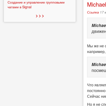
Создание и управление групповыми
Michael
чатами в Signal
Ссылка
17 
> > >
Michae
движен
Мы же не 
например,
Michae
посмеш
Что являет
постоянно
Сейчас ник
Но я не с