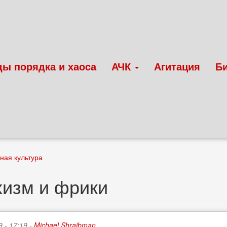
ды порядка и хаоса
АЧК
Агитация
Б
ная культура
изм и фрики
9 - 17:19 -
Michael Shraibman