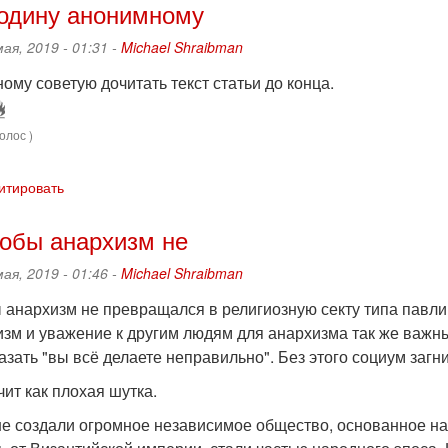
подину анонимному
мая, 2019 - 01:31 -
Michael Shraibman
ому советую дочитать текст статьи до конца.
олос )
итировать
тобы анархизм не
мая, 2019 - 01:46 -
Michael Shraibman
 анархизм не превращался в религиозную секту типа павлики
изм и уважение к другим людям для анархизма так же важны
зать "вы всё делаете неправильно". Без этого социум загнивает."--
чит как плохая шутка.
е создали огромное независимое общество, основанное на 