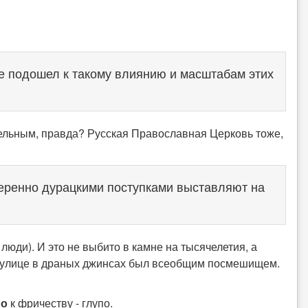
е подошел к такому влиянию и масштабам этих
ельным, правда? Русская Православная Церковь тоже,
меренно дурацкими поступками выставляют на
 люди). И это не выбито в камне на тысячелетия, а
по улице в драных джинсах был всеобщим посмешищем.
но
к фричеству - глупо.