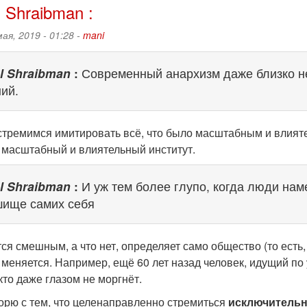
 Shraibman :
мая, 2019 - 01:28 -
mani
l Shraibman
:
Современный анархизм даже близко н
ий.
стремимся имитировать всё, что было масштабным и влият
 масштабный и влиятельный институт.
l Shraibman
:
И уж тем более глупо, когда люди на
ище самих себя
ся смешным, а что нет, определяет само общество (то есть,
 меняется. Например, ещё 60 лет назад человек, идущий 
то даже глазом не моргнёт.
порю с тем, что целенаправленно стремиться
исключитель