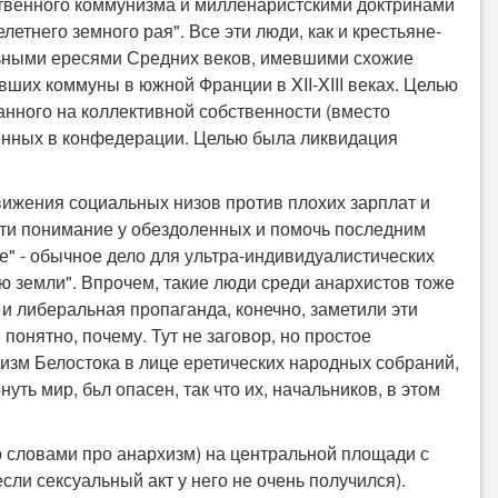
ственного коммунизма и милленаристскими доктринами
летнего земного рая". Все эти люди, как и крестьяне-
льными ересями Средних веков, имевшими схожие
вших коммуны в южной Франции в XII-XIII веках. Целью
нного на коллективной собственности (вместо
ненных в конфедерации. Целью была ликвидация
ижения социальных низов против плохих зарплат и
айти понимание у обездоленных и помочь последним
е" - обычное дело для ультра-индивидуалистических
 земли". Впрочем, такие люди среди анархистов тоже
и либеральная пропаганда, конечно, заметили эти
понятно, почему. Тут не заговор, но простое
изм Белостока в лице еретических народных собраний,
ть мир, бьл опасен, так что их, начальников, в этом
о словами про анархизм) на центральной площади с
сли сексуальный акт у него не очень получился).