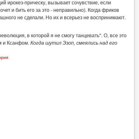
й ирокез-прическу, вызывает сочувствие, если
чет и бить его за это - неправильно). Когда фриков
ашного не сделали. Но их и всерьез не воспринимают.
волюция, в которой я не смогу танцевать". О, все это
ом и Ксанфом.
Когда шутил Эзоп, смеялись над его
ория