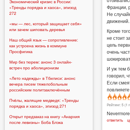
отбивалис
Экономический кризис в России:
Франции, 
«Тренды порядка и хаоса», эпизод
272
Не случай
движений.
«мы — лес, который защищает себя»
или зачем шиповать деревья
Кроме того
не стоит з
Наш общий язык — сопротивление:
цель перви
как устроена жизнь в коммуне
Просфигика
очень час
шокировать
Мир без тюрем: анонс 3 онлайн-
встреч про аболиционизм
И уж тем 
говорил, ч
«Лето надежды» в Тбилиси: анонс
Если смеят
вечера писем тяжелобольным
повлияете 
российским политзаключённым
Пчёлы, жалящие медведя: «Тренды
Рейтинг:
5
(
1
г
порядка и хаоса», эпизод 271
Nevermore
Открыт предзаказ на книгу «Анархия
ответить
ц
после левизны» Боба Блэка