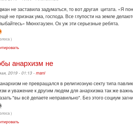
ман не заставила задуматься, то вот другая цитата. «Я по
 ещё не признак ума, господа. Все глупости на земле дела
улыбайтесь» Мюнхгаузен. Ох уж эти серьезные ребята.
олоса )
итировать
обы анархизм не
мая, 2019 - 01:13 -
mani
анархизм не превращался в религиозную секту типа павликиа
изм и уважение к другим людям для анархизма так же важны
азать "вы всё делаете неправильно". Без этого социум загн
олоса )
итировать