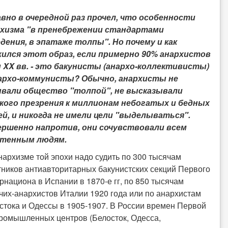
вно в очередной раз прочел, что особенности
хизма "в пренебрежении стандартами
дения, в эпатаже толпы". Но почему и как
ился этот образ, если примерно 90% анархистов
и XX вв. - это бакунисты (анархо-коллективисты)
архо-коммунисты? Обычно, анархисты не
вали общество "толпой", не высказывали
кого презрения к миллионам небогатых и бедных
й, и никогда не имели цели "выделываться".
ршенно напротив, они сочувствовали всем
етенным людям.
нархизме той эпохи надо судить по 300 тысячам
тников антиавторитарных бакунистских секций Первого
рнациона в Испании в 1870-е гг, по 850 тысячам
чих-анархистов Италии 1920 года или по анархистам
стока и Одессы в 1905-1907. В России времен Первой
ромышленных центров (Белосток, Одесса,