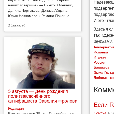
Надевающи
наших товарищей — Никиты Олейник,
подвергнет
Данила Чертыкова, Дениза Айдына,
подвергают
Юрия Незнамова и Романа Паклина, -
И это - гл
2 дня
назад
Здесь я сл
так чудесн
шутками. 
Альтернатив
Испания
Италия
Россия
Белосток
Эмма Голь
Добавить к
Комм
5 августа — День рождения
политзаключённого
антифашиста Савелия Фролова
Если Г
Редакция
Ссылка
13 
Ему исполнится 25 лет. По сообщению