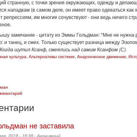
й странную, с точки зрения окружающих, одежду и делающи
ся нападкам (в самом деле, он имеет право одеваться как хо
 репрессиям, им многие сочувствуют - они ведь ничего стр
авное.
ышу замечание - цитату из Эммы Гольдман: "Мне не нужна ре
о: и танец, и смех. Только существует разница между Эзоп
Когда шутил Ксанф, смеялись над самим Ксанфом (С).
ная культура
,
Альтернативы системе
,
Анархическое движение
,
Ист
дман
омментарий
ентарии
ольдман не заставила
мая, 2019 - 19:39 -
Анонимный