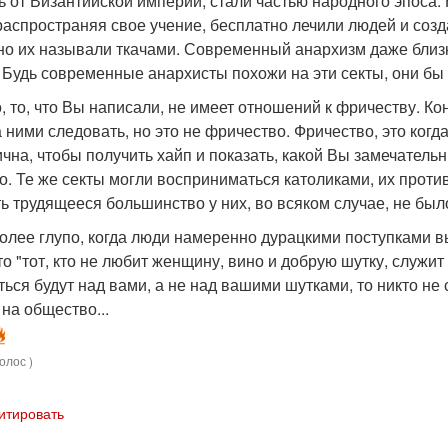
ь от Византийской империи, стали частью народного эпоса
распространяя свое учение, бесплатно лечили людей и со
но их называли ткачами. Современный анархизм даже близ
 Будь современные анархисты похожи на эти секты, они бы
, то, что Вы написали, не имеет отношений к фричеству. К
а ними следовать, но это не фричество. Фричество, это ко
чна, чтобы получить хайп и показать, какой Вы замечательн
то. Те же секты могли восприниматься католиками, их прот
 трудящееся большинство у них, во всяком случае, не было
более глупо, когда люди намеренно дурацкими поступками
то "тот, кто не любит женщину, вино и добрую шутку, служит
ься будут над вами, а не над вашими шутками, то никто не 
на общество...
олос )
итировать