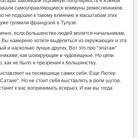
. Катары завоевали огромную популярность в Южной
здавали самоуправляющиеся коммуны ремесленников.
ко не подошел к такому влиянию и масштабам этих
 уже громили французов в Тулузе.
онечно, если большинство людей молится начальникам,
гда Вы намерено хотите выделиться из окружающих и эта
ый и насколько лучше других. Вот это про "эпатаж"
ивниками, как шокирующие и чудовищные. Но цели
, как не было и презрения к большинству.
 выставляют на посмешище самих себя. Еще Лютер
 Сатане". Но не стоит себя выставлять в роли шутов.
станет к вас вопринимать всерьез. И как вы тогда