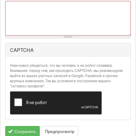
CAPTCHA
Более
подробная
информация
Нам нужно убедиться, что вы человек, а не робот-спаммер.
о
Внимание: перед тем, как проходить CAPTCHA, мы рекомендуем
текстовых
выйти из ваших учетных записей в Google, Facebook и прочих
крупных компаниях. Так вы усложните построение вашего
форматах
"сетевого профиля".
Сохранить
Предпросмотр