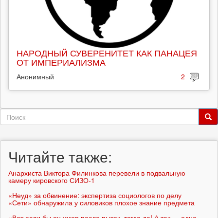
НАРОДНЫЙ СУВЕРЕНИТЕТ КАК ПАНАЦЕЯ
ОТ ИМПЕРИАЛИЗМА
Анонимный
2
Форма
поиска
Поиск
Читайте также:
Анархиста Виктора Филинкова перевели в подвальную
камеру кировского СИЗО-1
«Неуд» за обвинение: экспертиза социологов по делу
«Сети» обнаружила у силовиков плохое знание предмета
«Вот если бы он умер после пыток, тогда да! А так — одно