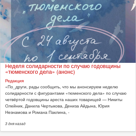
Неделя солидарности по случаю годовщины
«тюменского дела» (анонс)
Редакция
​«По_други, рады сообщить, что мы анонсируем неделю
солидарности с фигурантами «тюменского дела» по случаю
четвёртой годовщины ареста наших товарищей — Никиты
Олейник, Данила Чертыкова, Дениза Айдына, Юрия
Незнамова и Романа Паклина, -
3 дня
назад