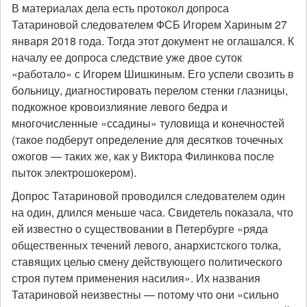
В материалах дела есть протокол допроса
Татариновой следователем ФСБ Игорем Хариным 27
января 2018 года. Тогда этот документ не оглашался. К
началу ее допроса следствие уже двое суток
«работало» с Игорем Шишкиным. Его успели свозить в
больницу, диагностировать перелом стенки глазницы,
подкожное кровоизлияние левого бедра и
многочисленные «ссадины» туловища и конечностей
(такое подберут определение для десятков точечных
ожогов — таких же, как у Виктора Филинкова после
пыток электрошокером).
Допрос Татариновой проводился следователем один
на один, длился меньше часа. Свидетель показала, что
ей известно о существовании в Петербурге «ряда
общественных течений левого, анархистского толка,
ставящих целью смену действующего политического
строя путем применения насилия». Их названия
Татариновой неизвестны — потому что они «сильно