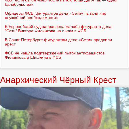
балабольство»
Офицеры ФСБ: фигурантов дела «Сети» пытали «по
служебной необходимости»
В Европейский суд направлена жалоба фигуранта дела
"Сети" Виктора Филинкова на пытки в ФСБ
В Санкт-Петербурге фигурантам дела «Сети» продлили
арест
ФСБ не нашла подтверждений пыток антифашистов
Филинкова и Шишкина в ФСБ
Анархический Чёрный Крест