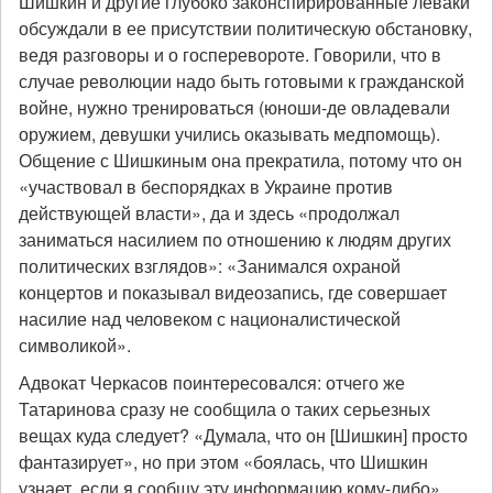
Шишкин и другие глубоко законспирированные леваки
обсуждали в ее присутствии политическую обстановку,
ведя разговоры и о госперевороте. Говорили, что в
случае революции надо быть готовыми к гражданской
войне, нужно тренироваться (юноши-де овладевали
оружием, девушки учились оказывать медпомощь).
Общение с Шишкиным она прекратила, потому что он
«участвовал в беспорядках в Украине против
действующей власти», да и здесь «продолжал
заниматься насилием по отношению к людям других
политических взглядов»: «Занимался охраной
концертов и показывал видеозапись, где совершает
насилие над человеком с националистической
символикой».
Адвокат Черкасов поинтересовался: отчего же
Татаринова сразу не сообщила о таких серьезных
вещах куда следует? «Думала, что он [Шишкин] просто
фантазирует», но при этом «боялась, что Шишкин
узнает, если я сообщу эту информацию кому-либо».