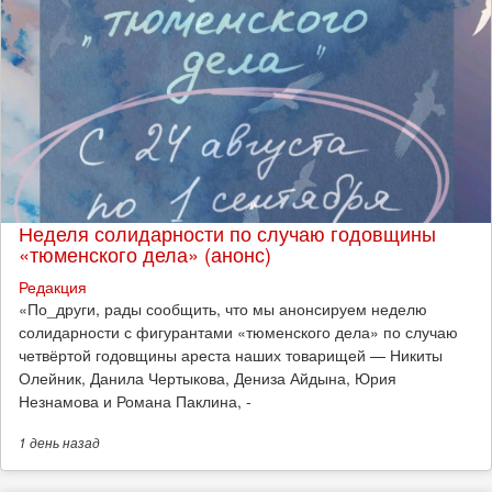
Неделя солидарности по случаю годовщины
«тюменского дела» (анонс)
Редакция
​«По_други, рады сообщить, что мы анонсируем неделю
солидарности с фигурантами «тюменского дела» по случаю
четвёртой годовщины ареста наших товарищей — Никиты
Олейник, Данила Чертыкова, Дениза Айдына, Юрия
Незнамова и Романа Паклина, -
1 день
назад