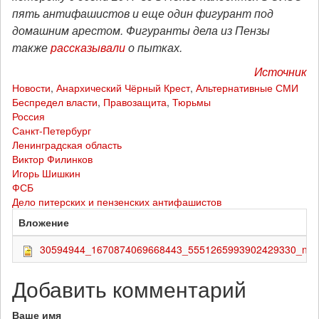
пять антифашистов и еще один фигурант под
домашним арестом. Фигуранты дела из Пензы
также
рассказывали
о пытках.
Источник
Новости
,
Анархический Чёрный Крест
,
Альтернативные СМИ
Беспредел власти
,
Правозащита
,
Тюрьмы
Россия
Санкт-Петербург
Ленинградская область
Виктор Филинков
Игорь Шишкин
ФСБ
Дело питерских и пензенских антифашистов
Вложение
30594944_1670874069668443_5551265993902429330_n.jp
Добавить комментарий
Ваше имя