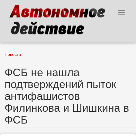
Перейти
к
Toggle
основному
navigat
содержанию
Новости
ФСБ не нашла
подтверждений пыток
антифашистов
Филинкова и Шишкина в
ФСБ