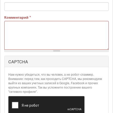
Комментарий
*
CAPTCHA
Более
подробная
информация
Нам нужно убедиться, что вы человек, а не робот-спаммер.
о
Внимание: перед тем, как проходить CAPTCHA, мы рекомендуем
текстовых
выйти из ваших учетных записей в Google, Facebook и прочих
крупных компаниях. Так вы усложните построение вашего
форматах
"сетевого профиля".