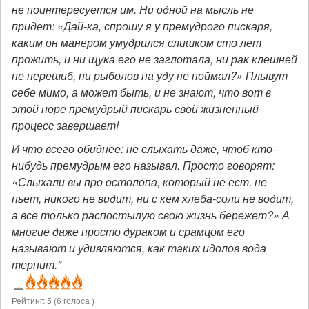
не поинтересуется им. Ни одной на мысль не
придет: «Дай-ка, спрошу я у премудрого пискаря,
каким он манером умудрился слишком сто лет
прожить, и ни щука его не заглотала, ни рак клешней
не перешиб, ни рыболов на уду не поймал?» Плывут
себе мимо, а может быть, и не знают, что вот в
этой норе премудрый пискарь свой жизненный
процесс завершает!
И что всего обиднее: не слыхать даже, чтоб кто-
нибудь премудрым его называл. Просто говорят:
«Слыхали вы про остолопа, который не ест, не
пьет, никого не видит, ни с кем хлеба-соли не водит,
а все только распостылую свою жизнь бережет?» А
многие даже просто дураком и срамцом его
называют и удивляются, как таких идолов вода
терпит."
Рейтинг:
5
(
6
голоса )