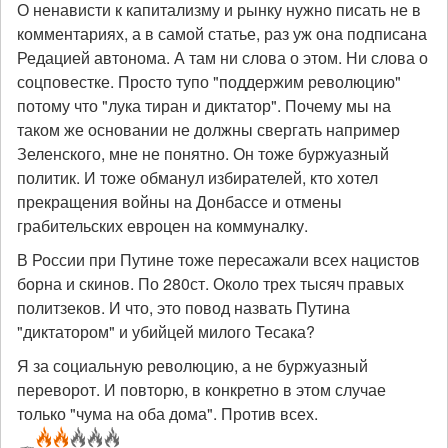
О ненависти к капитализму и рынку нужно писать не в
комментариях, а в самой статье, раз уж она подписана
Редацией автонома. А там ни слова о этом. Ни слова о
соцповестке. Просто тупо "поддержим революцию"
потому что "лука тиран и диктатор". Почему мы на
таком же основании не должны свергать например
Зеленского, мне не понятно. Он тоже буржуазный
политик. И тоже обманул избирателей, кто хотел
прекращения войны на Донбассе и отмены
грабительских евроцен на коммуналку.
В России при Путине тоже пересажали всех нацистов
борна и скинов. По 280ст. Около трех тысяч правых
политзеков. И что, это повод назвать Путина
"диктатором" и убийцей милого Тесака?
Я за социальную революцию, а не буржуазный
переворот. И повторю, в конкретно в этом случае
только "чума на оба дома". Против всех.