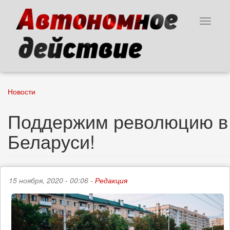
Перейти
к
Toggle
основному
navigat
содержанию
Новости
Поддержим революцию в
Беларуси!
15 ноября, 2020 - 00:06 -
Редакция