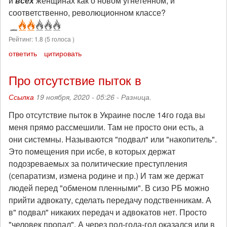
и
всех
женщинах как о новом угнетенном, и
соответственно, революционном классе?
Рейтинг:
1.8
(
5
голоса )
ответить
цитировать
Про отсутствие пыток в
Ссылка
19 ноября, 2020 - 05:26 -
Разница.
Про отсутствие пыток в Украине после 14го года вы
меня прямо рассмешили. Там не просто они есть, а
они системны. Называются "подвал" или "накопитель".
Это помещения при исбе, в которых держат
подозреваемых за политические преступления
(сепаратизм, измена родине и пр.) И там же держат
людей перед "обменом пленными". В сизо РБ можно
прийти адвокату, сделать передачу подственникам. А
в" подвал" никаких передач и адвокатов нет. Просто
"человек пропал". А через пол-года-год оказался или в