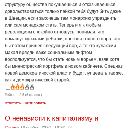
структуру общества покушаешься и отказываешься
довольствоваться только пайкой тебя будут бить даже
в Швеции, если захочешь там монархию упразднить
или сам монархом стать. Теперь и я к любым
революциям спокойно отношусь, понимая, что
помашут кулаками ребятки, прогонят одного вора, что
бы потом пришел следующий вор, а те кто кулаками
махал врядли даже социальным лифтом
воспользуется, что бы стать новым ворьем, взяв хотя
бы министреский портфель в новом кабинете. Спецназ
новой демократической власти будет лупцевать так же,
как и демократической старой.
Рейтинг:
2.5
(
6
голоса )
ответить
цитировать
О ненависти к капитализму и
Ссылка
18 ноября, 2020 - 16:26 -
pi