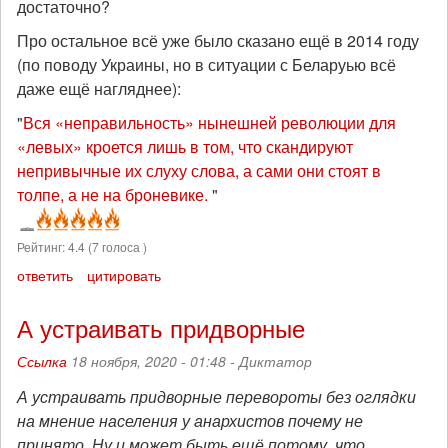
достаточно?
Про остальное всё уже было сказано ещё в 2014 году
(по поводу Украины, но в ситуации с Беларуью всё
даже ещё нагляднее):
"
Вся «неправильность» нынешней революции для
«левых» кроется лишь в том, что скандируют
непривычные их слуху слова, а сами они стоят в
толпе, а не на броневике.
"
Рейтинг:
4.4
(
7
голоса )
ответить
цитировать
А устраивать придворные
Ссылка
18 ноября, 2020 - 01:48 -
Диктатор
А устраивать придворные перевороты без оглядки
на мнение населения у анархистов почему не
принято. Ну и может быть ещё потому, что