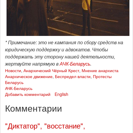
* Примечание: это не кампания по сбору средств на
юридическую поддержку и адвокатов. Чтобы
поддержать эту сторону нашей деятельности,
жертвуйте напрямую в
АЧК-Беларусь
.
Новости
,
Анархический Чёрный Крест
,
Мнение анархиста
Анархическое движение
,
Беспредел власти
,
Протесты
Беларусь
АЧК-Беларусь
Добавить комментарий
English
Комментарии
"Диктатор", "восстание",