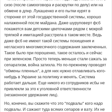
сизо (после самооговора и раскрутки по делу) или на
обмене в длнр. Лукашенко и его пытки курят в
сторонке от этой государственной системы, хорошо
налаженной после майдана. Даже шуруповерт фсб
покажется вам детскими цветочками рядом с мокрой
тряпкой и имитацией расстрела в таком месте. Ведь
даже фсб не имеют такой системы похищения и
негласного многомесячного содержания заключенных.
Такое было при порошенко, такое осталось и сейчас
при зеленском. Просто теперь меньше стали сажать за
сепаратизм, война затихла. Но по-прежнему проводят
"обмены пленных", а для них нужно отлавливать кого-
нибудь в Украине за политику и менять. Система
работает дальше. Еще никого из сотрудников исбы не
привлекли за это к уголовной ответственности
(незаконное удержание лиц).
Но, конечно, вы скажите что это "подвалы" кого надо
подвалы. И сажают туда всяких сепаров и вату. Их не