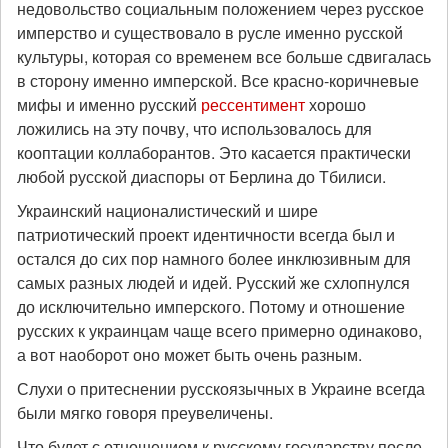
недовольство социальным положением через русское
имперство и существовало в русле именно русской
культуры, которая со временем все больше сдвигалась
в сторону именно имперской. Все красно-коричневые
мифы и именно русский
рессентимент
хорошо
ложились на эту почву, что использовалось для
кооптации коллаборантов. Это касается практически
любой русской диаспоры от Берлина до Тбилиси.
Украинский националистический и шире
патриотический проект идентичности всегда был и
остался до сих пор намного более инклюзивным для
самых разных людей и идей. Русский же схлопнулся
до исключительно имперского. Потому и отношение
русских к украинцам чаще всего примерно одинаково,
а вот наоборот оно может быть очень разным.
Слухи о притеснении русскоязычных в Украине всегда
были мягко говоря преувеличены.
Что будет с отношением к русскому государству после