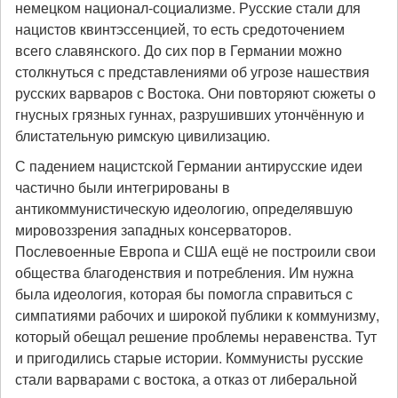
немецком национал-социализме. Русские стали для
нацистов квинтэссенцией, то есть средоточением
всего славянского. До сих пор в Германии можно
столкнуться с представлениями об угрозе нашествия
русских варваров с Востока. Они повторяют сюжеты о
гнусных грязных гуннах, разрушивших утончённую и
блистательную римскую цивилизацию.
С падением нацистской Германии антирусские идеи
частично были интегрированы в
антикоммунистическую идеологию, определявшую
мировоззрения западных консерваторов.
Послевоенные Европа и США ещё не построили свои
общества благоденствия и потребления. Им нужна
была идеология, которая бы помогла справиться с
симпатиями рабочих и широкой публики к коммунизму,
который обещал решение проблемы неравенства. Тут
и пригодились старые истории. Коммунисты русские
стали варварами с востока, а отказ от либеральной