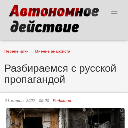
Перейти
к
Toggle
основному
navigat
содержанию
Перепечатки
Мнение анархиста
Разбираемся с русской
пропагандой
21 марта, 2022 - 09:00 -
Редакция