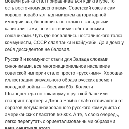
модели рынка стал приравниваться к диктатуре, то
есть восточному деспотизму. Советский союз и сам
хорошо поработал над имиджем авторитарной
империи зла, боровшись не только с западными
капиталистами, но и со своими собственными
союзниками. Чуть где появлялись несталинского толка
коммунисты, СССР слал танки и кэйджиби. Да и дома у
себя диссидентов не баловал.
Русский и коммунист стали для Запада словами
синонимами, все многонациональное население
советской империи стало просто «русскими». Хорошая
иллюстрация визуального образа русских времен
холодной войны — боевики 80х. Коллеги
Шварцнеггера по кокаинуму в русской бане или
спарринг-партнёры Джона Рэмбо слабо отличаются от
образов дегуманизированного русского коммуниста с
американских плакатов 50-80х. А те, в свою очередь,
легко перепутать с ориентализованными образами
века девятнадцатого.