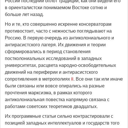
России последний оплот традиции, как они видели его
в ориенталистски понимаемом Востоке сотню и
больше лет назад.
Но и те, кто совершенно искренне консерваторам
противостоит, часто с нежностью поглядывают на
Россию. В первую очередь из антиколониального и
антирасистского лагеря. Их движения и теории
сформировались в период становления
постколониальных исследований в западных
университетах, расцвета народно-освободительных
движений на периферии и антирасистского
сопротивления в метрополиях
ii
. Все они так или иначе
были связаны или вовсе опирались на разные
прочтения марксизма, в рамках которого
антиколониальная повестка напрямую связана с
работами советских теоретиков двадцатых.
Их программные статьи сильно контрастировали с
позицией западных интеллектуалов и государств того