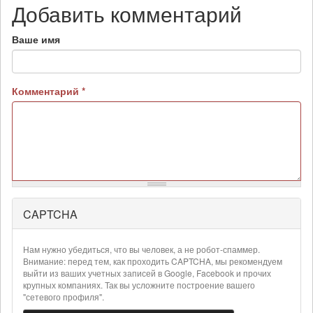
Добавить комментарий
Ваше имя
Комментарий
*
CAPTCHA
Более
подробная
информация
Нам нужно убедиться, что вы человек, а не робот-спаммер.
о
Внимание: перед тем, как проходить CAPTCHA, мы рекомендуем
текстовых
выйти из ваших учетных записей в Google, Facebook и прочих
крупных компаниях. Так вы усложните построение вашего
форматах
"сетевого профиля".