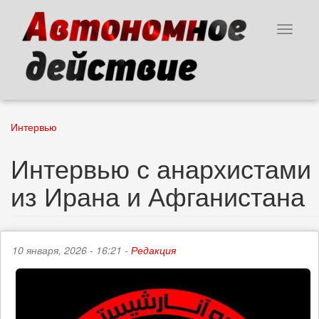
Перейти
к
Toggle
основному
navigat
содержанию
Интервью
Интервью с анархистами
из Ирана и Афганистана
10 января, 2026 - 16:21 -
Редакция