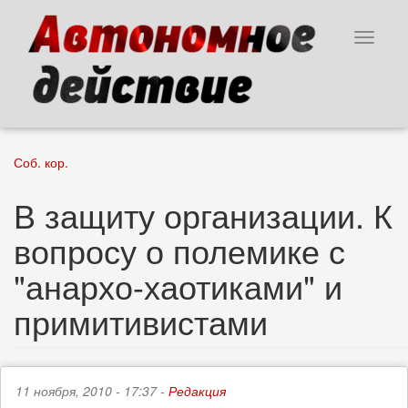
Перейти
к
Toggle
основному
navigat
содержанию
Соб. кор.
В защиту организации. К
вопросу о полемике с
"анархо-хаотиками" и
примитивистами
11 ноября, 2010 - 17:37 -
Редакция