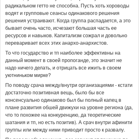
радикальном гетто не способна. Пусть хоть хороводы
водят и групповые сеансы одинакового решения
решения устраивают. Когда группа распадается, а это
бывает очень часто, исчезают большая часть ее
ресурсов и навыков. Капитализм сожрал и довольно
переваривает всех этих анархо-анархистов.
То что государство и тп наиболее эффективны на
данный момент в своей пропоганде, это значит не
надо ничего делать, и отрицать все ижить в своем
уютниньком мирке?
По поводу срача между/внутри организациями - кстати
достаточно позитивная вещь, было бы все
консенсуально одинаково был бы полный капец в
плане развития обшей движухи на уровне региона (да,
что то похожее на конкуренцию, да теоретические
шатания и тп, но есть позитив). А срач внутри афинити
группы или между ними приводит просто к развалу.