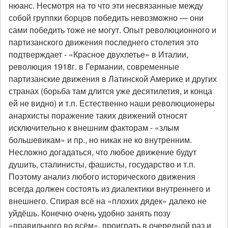
нюанс. Несмотря на то что эти несвязанные между
собой группки борцов победить невозможно — они
сами победить тоже не могут. Опыт революционного и
партизанского движения последнего столетия это
подтверждает - «Красное двухлетье» в Италии,
революция 1918г. в Германии, современные
партизанские движения в Латинской Америке и других
странах (борьба там длится уже десятилетия, и конца
ей не видно) и т.п. Естественно наши революционеры
анархисты поражение таких движений относят
исключительно к внешним факторам - «злым
большевикам» и пр., но никак не ко внутренним.
Несложно догадаться, что любое движение будут
душить, сталинисты, фашисты, государство и т.п.
Поэтому анализ любого исторического движения
всегда должен состоять из диалектики внутреннего и
внешнего. Спирая всё на «плохих дядек» далеко не
уйдёшь. Конечно очень удобно занять позу
«правильного во всём», проиграть в очередной раз и