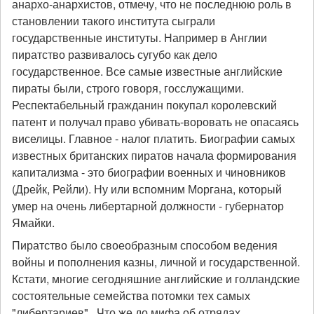
анархо-анархистов, отмечу, что не последнюю роль в
становлении такого института сыграли
государственные институты. Например в Англии
пиратство развивалось сугубо как дело
государственное. Все самые известные английские
пираты были, строго говоря, госслужащими.
Респектабельный гражданин покупал королевский
патент и получал право убивать-воровать не опасаясь
виселицы. Главное - налог платить. Биографии самых
известных британских пиратов начала формирования
капитализма - это биографии военных и чиновников
(Дрейк, Рейли). Ну или вспомним Моргана, который
умер на очень либертарной должности - губернатор
Ямайки.
Пиратство было своеобразным способом ведения
войны и пополнения казны, личной и государственной.
Кстати, многие сегодняшние английские и голландские
состоятельные семейства потомки тех самых
"либертариев". Что же до мифа об отрядах