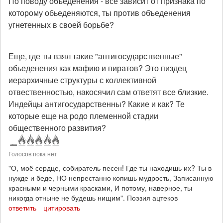
По поводу объеденения - все зависит от признака по
которому обьеденяются, ты против объеденения
угнетенных в своей борьбе?
Еще, где ты взял такие "антигосударственные"
обьеденения как мафию и пиратов? Это пиздец
иерархичные структуры с коллективной
отвественностью, накосячил сам ответят все близкие.
Индейцы антигосударственны? Какие и как? Те
которые еще на родо племенной стадии
общественного развития?
Голосов пока нет
"О, моё сердце, собиратель песен! Где ты находишь их? Ты в
нужде и беде, НО непрестанно копишь мудрость, Записанную
красными и черными красками, И потому, наверное, ты
никогда отныне не будешь нищим". Поэзия ацтеков
ответить
цитировать