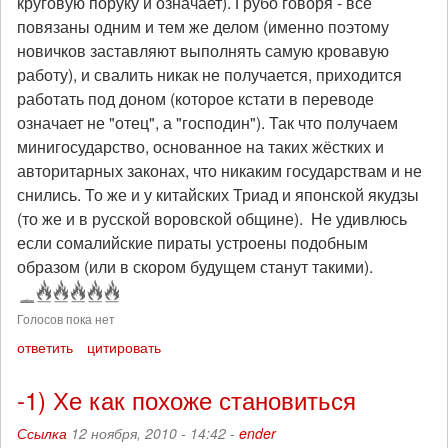
круговую поруку и означает). Грубо говоря - все
повязаны одним и тем же делом (именно поэтому
новичков заставляют выполнять самую кровавую
работу), и свалить никак не получается, приходится
работать под доном (которое кстати в переводе
означает не "отец", а "господин"). Так что получаем
минигосударство, основанное на таких жёстких и
авторитарных законах, что никаким государствам и не
снились. То же и у китайских Триад и японской якудзы
(то же и в русской воровской общине). Не удивлюсь
если сомалийские пираты устроены подобным
образом (или в скором будущем станут такими).
Голосов пока нет
ответить
цитировать
-1) Хе как похоже становиться
Ссылка
12 ноября, 2010 - 14:42 -
ender