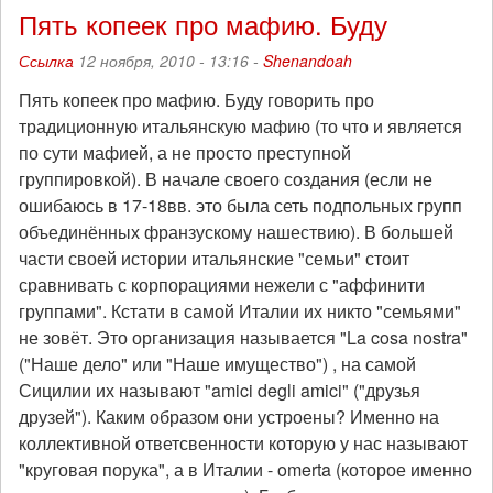
Пять копеек про мафию. Буду
Ссылка
12 ноября, 2010 - 13:16 -
Shenandoah
Пять копеек про мафию. Буду говорить про
традиционную итальянскую мафию (то что и является
по сути мафией, а не просто преступной
группировкой). В начале своего создания (если не
ошибаюсь в 17-18вв. это была сеть подпольных групп
объединённых франзускому нашествию). В большей
части своей истории итальянские "семьи" стоит
сравнивать с корпорациями нежели с "аффинити
группами". Кстати в самой Италии их никто "семьями"
не зовёт. Это организация называется "La cosa nostra"
("Наше дело" или "Наше имущество") , на самой
Сицилии их называют "amici degli amici" ("друзья
друзей"). Каким образом они устроены? Именно на
коллективной ответсвенности которую у нас называют
"круговая порука", а в Италии - omerta (которое именно