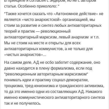
В принципе я согласен с эндером, но не с автором
статьи. Особенно прикололо: "
"Также хочется сказать что «Автономное действие» не
является «чисто анархистской» организацией, мы
стоим за развитие и синтез любых антиавторитарных
теорий и практик — революционный
антиавторитарный марксизм, левый анархизм и т.п.
Мы не стоим на месте и открыты для всех
антиавторитарных коммунистов, а не только для
«чистых анархистов»...
На самом деле, АД не осбо заботит содержание, оно
давно находится в плену формализма, если под
"революционным авторитарным марксизмом"
понимать идеи и практику социал-демократии,
троцкизма, тред-юнионизма и гражданского активизма,
то да это именно одни из составляющих АД. Никакого
именно коммунистического антиавторитарного синтеза
так и не получилось.