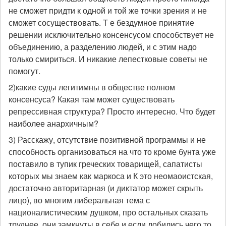
не сможет придти к одной и той же точки зрения и не
сможет сосуществовать. Т е бездумное принятие
решении исключительно консенсусом способствует не
объединению, а разделению людей, и с этим надо
только смириться. И никакие лепестковые советы не
помогут.
2)какие суды легитимны в обществе полном
консенсуса? Какая там может существовать
репрессивная структура? Просто интересно. Что будет
наиболее анархичным?
3) Расскажу, отсутствие позитивной программы и не
способность организоваться на что то кроме бунта уже
поставило в тупик греческих товарищей, сапатисты
которых мы знаем как маркоса и К это неомаоистская,
достаточно авторитарная (и диктатор может скрыть
лицо), во многим либеральная тема с
националистическим душком, про остальных сказать
труднее, они замкнуты в себе и если добились чего то