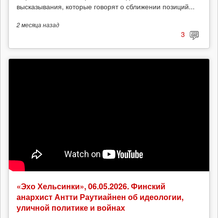
высказывания, которые говорят о сближении позиций...
2 месяца
назад
3
«Эхо Хельсинки», 06.05.2026. Финский
анархист Антти Раутиайнен об идеологии,
уличной политике и войнах