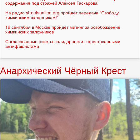
содержания под стражей Алексея Гаскарова
На радио streetsunited.org пройдёт передача "Свободу
химкинским заложникам!"
19 сентября в Москве пройдет митинг за освобождение
химкинских заложников
Согласованные пикеты солидарности с арестованными
антифашистами
Анархический Чёрный Крест