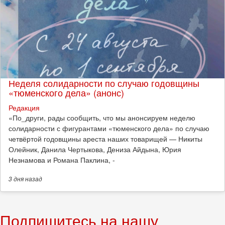
Неделя солидарности по случаю годовщины
«тюменского дела» (анонс)
Редакция
​«По_други, рады сообщить, что мы анонсируем неделю
солидарности с фигурантами «тюменского дела» по случаю
четвёртой годовщины ареста наших товарищей — Никиты
Олейник, Данила Чертыкова, Дениза Айдына, Юрия
Незнамова и Романа Паклина, -
3 дня
назад
Подпишитесь на нашу