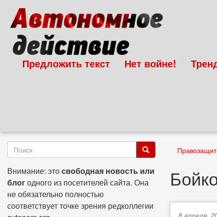
Перейти
к
основному
содержанию
Предложить текст
Нет войне!
Трен
Форма
Правозащит
поиска
Поиск
Внимание: это
свободная новость или
Бойко
блог
одного из посетителей сайта. Она
не обязательно полностью
соответствует точке зрения редколлегии
8 апреля, 2