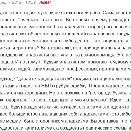
преля, 2012 - 18:59 -
Alcest
, но ответ отдаёт чуть ли не психологией раба. Сама конс
олько..." очень показательна. Во-первых, почему речь идё
рованных возможности: 1. нападение (которое, согласно из
анархистских общественных отношений параллельно государ
инственная возможность что-либо делать - это защищаться о
ые альтернативы? Во-вторых же, есть принципиальная раз
богадельню, анархисты выступают за взаимопомощь. Это не
ощью. И поэтому я, будучи анархистом, помогаю тем, кому хо
включая людей, занимающихся профессиями, противными 
одходе "давайте защищать всех" (видимо, и националистов 
нтами активистов НБП) грубую ошибку. Предполагается, что
кажутся им хорошими. Но это похоже на "в огороде бузина, 
ак говорится, "котлеты отдельно, а мухи отдельно". Идеи - эт
ссы будут разделять какие-то идеи, если сами эти идеи что-
ее большинство называющих себя анархистами - это либо г
 не мешает быть сторонником анархизма. Вывод таков: не п
сударства и капитализма), а создавать практические схемы