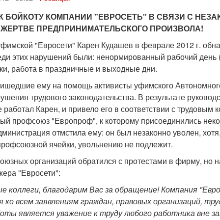
К БОЙКОТУ КОМПАНИИ "ЕВРОСЕТЬ" В СВЯЗИ С НЕЗ
ЖЕРТВЕ ПРЕДПРИНИМАТЕЛЬСКОГО ПРОИЗВОЛА!
уфимской "Евросети" Карен Кудашев в феврале 2012 г. обна
еди этих нарушений были: ненормированный рабочий день (б
ки, работа в праздничные и выходные дни.
ришедшие ему на помощь активисты уфимского Автономног
ушения трудового законодательства. В результате руковод
е работал Карен, и привело его в соответствии с трудовым
ый профсоюз "Европроф", к которому присоединились некот
администрация отмстила ему: он был незаконно уволен, хот
 профсоюзной ячейки, увольнению не подлежит.
оюзных организаций обратился с протестами в фирму, но н
ера "Евросети":
е коллеги, благодарим Вас за обращение!
Компания "Евро
 ко всем заявлениям граждан, правовых организаций, т
оты является уважение к труду любого работника вне з