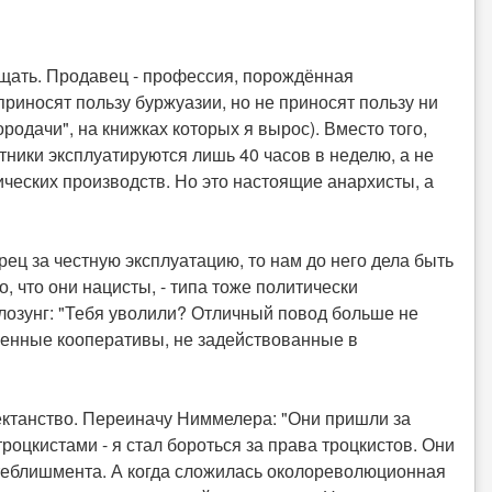
ищать. Продавец - профессия, порождённая
риносят пользу буржуазии, но не приносят пользу ни
ородачи", на книжках которых я вырос). Вместо того,
тники эксплуатируются лишь 40 часов в неделю, а не
ческих производств. Но это настоящие анархисты, а
борец за честную эксплуатацию, то нам до него дела быть
, что они нацисты, - типа тоже политически
 лозунг: "Тебя уволили? Отличный повод больше не
венные кооперативы, не задействованные в
сектанство. Переиначу Ниммелера: "Они пришли за
роцкистами - я стал бороться за права троцкистов. Они
стеблишмента. А когда сложилась околореволюционная