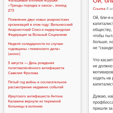
«Тренды порядка и хаоса», эпизод
Ссылка
8 а
273
Ой, бли-и
Появление двух новых анархистских
капиталис
организаций в этом году: Вильнюсский
обществу, 
Анархистский Союз и нидерландская
Федерация за Вольный Социализм
чтобы пыта
больше, н
Неделя солидарности по случаю
не "сканд
годовщины «тюменского дела»
(анонс)
Что касает
5 августа — День рождения
не должно 
политзаключённого антифашиста
мотивиров
Савелия Фролова
ходить нв
Пятый год войны и сослагательное
капиталис
рассмотрение недавних событий
Думаю, на
Иркутского антифашиста Антона
Калакина вернули из тюремной
профбоссам
больницы в колонию
пришли за