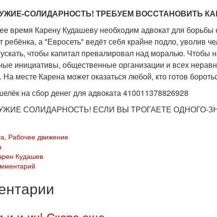
УЖИЕ-СОЛИДАРНОСТЬ! ТРЕБУЕМ ВОССТАНОВИТЬ КА
ее время Карену Кудашеву необходим адвокат для борьбы с 
 ребёнка, а "Евросеть" ведёт себя крайне подло, уволив ч
пускать, чтобы капитал превалировал над моралью. Чтобы 
ые инициативы, общественные организации и всех неравно
 На месте Карена может оказаться любой, кто готов боротьс
шелёк на сбор денег для адвоката 410011378826928
УЖИЕ СОЛИДАРНОСТЬ! ЕСЛИ ВЫ ТРОГАЕТЕ ОДНОГО-ЗН
та
,
Рабочее движение
а
арен Кудашев
омментарий
ентарии
и-и-и-ин! Скоро еще,