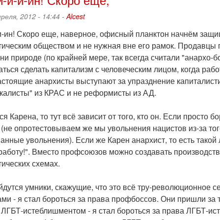
преля, 2012 - 14:44 -
Alcest
-и-ин! Скоро еще, наверное, офисный планктон начнём защ
тическим обществом и не нужная вне его рамок. Продавцы п
ни природе (по крайней мере, так всегда считали "анархо-б
ться сделать капитализм с человеческим лицом, когда рабо
астоящие анархисты выступают за упразднение капиталисти
икалисты" из КРАС и не реформисты из АД.
ся Карена, то тут всё зависит от того, кто он. Если просто 
(не опротестовываем же мы увольнения нацистов из-за того
анные увольнения). Если же Карен анархист, то есть такой
 работу!". Вместо профсоюзов можно создавать производст
тических схемах.
йдутся умники, скажущие, что это всё тру-революционное 
и - я стал бороться за права профбоссов. Они пришли за т
 ЛГБТ-истеблишментом - я стал бороться за права ЛГБТ-и