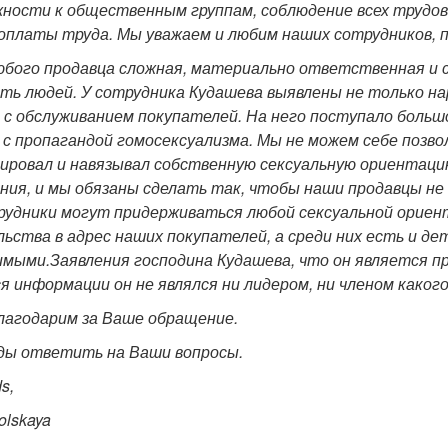
ности к общественным группам, соблюдение всех трудов
 оплаты труда. Мы уважаем и любим наших сотрудников, п
бого продавца сложная, материально ответственная и с
ть людей. У сотрудника Кудашева выявлены не только н
 с обслуживанием покупателей. На него поступало больш
 с пропагандой гомосексуализма. Мы не можем себе позв
ировал и навязывал собственную сексуальную ориентаци
ния, и мы обязаны сделать так, чтобы наши продавцы не
удники могут придерживаться любой сексуальной ориента
ьства в адрес наших покупателей, а среди них есть и д
имыми.
Заявления господина Кудашева, что он является пр
 информации он не являлся ни лидером, ни членом каког
лагодарим за Ваше обращение.
ды ответить на Ваши вопросы.
s,
olskaya