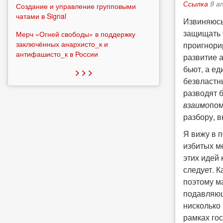
Ссылка
9 а
Создание и управление групповыми
чатами в Signal
Извиняюсь
защищать т
Мерч «Огней свободы» в поддержку
заключённых анархисто_к и
проигнори
антифашисто_к в России
развитие 
бьют, а ед
> > >
безвластн
разводят 
взаимо
пом
разбору, 
Я вижу в п
избитых ме
этих идей 
следует. К
поэтому ма
подавляющ
нисколько
рамках го