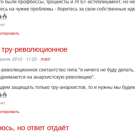
 то были профбоссы, троцкисты и ЛГБТ-истеблишмент, но н
есь на чужие проблемы - боритесь за свои собственные ид
нет
итировать
о тру-революционное
преля, 2012 - 11:22 -
mani
у-революционное сектантство типа "я ничего не буду делат
однимаются на анархистскую революцию".
удем защищать только тру-анархистов, то и нужны мы будем
нет
итировать
юсь, но ответ отдаёт