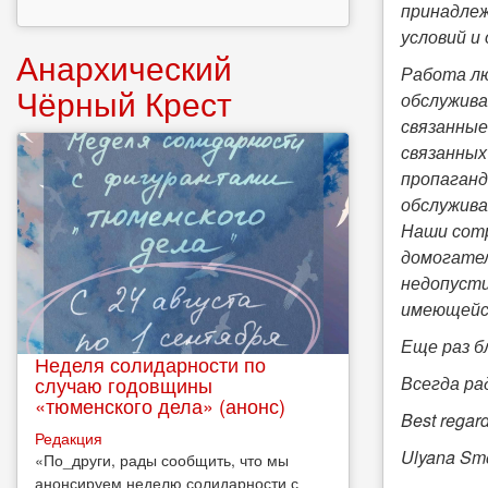
принадлеж
условий и
Анархический
Работа лю
Чёрный Крест
обслужива
связанные
связанных
пропаганд
обслужива
Наши сотр
домогател
недопуст
имеющейся
Еще раз б
Неделя солидарности по
случаю годовщины
Всегда ра
«тюменского дела» (анонс)
Best regard
Редакция
Ulyana Sm
​«По_други, рады сообщить, что мы
анонсируем неделю солидарности с