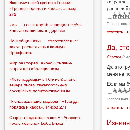
ситуация,
Экономический кризис в России:
распыляйт
«Тренды порядка и хаоса», эпизод
272
Голосов пока 
«мы — лес, который защищает себя»
или зачем шиповать деревья
ответить
ц
Наш общий язык — сопротивление:
Да, эт
как устроена жизнь в коммуне
Просфигика
Ссылка
9 а
Мир без тюрем: анонс 3 онлайн-
Да, это тр
встреч про аболиционизм
меня не п
«Лето надежды» в Тбилиси: анонс
Если мы б
вечера писем тяжелобольным
российским политзаключённым
Голосов пока 
Пчёлы, жалящие медведя: «Тренды
порядка и хаоса», эпизод 271
ответить
ц
Открыт предзаказ на книгу «Анархия
Извиня
после левизны» Боба Блэка