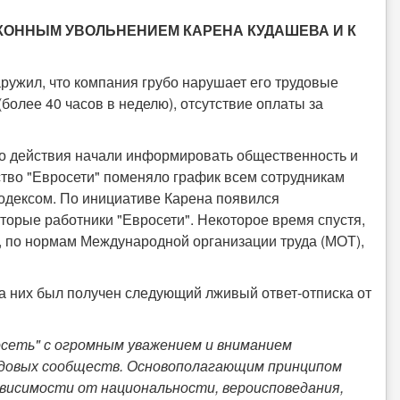
АКОННЫМ УВОЛЬНЕНИЕМ КАРЕНА КУДАШЕВА И К
ружил, что компания грубо нарушает его трудовые
олее 40 часов в неделю), отсутствие оплаты за
о действия начали информировать общественность и
ство "Евросети" поменяло график всем сотрудникам
 кодексом. По инициативе Карена появился
орые работники "Евросети". Некоторое время спустя,
я, по нормам Международной организации труда (МОТ),
а них был получен следующий лживый ответ-отписка от
сеть" с огромным уважением и вниманием
рудовых сообществ. Основополагающим принципом
ависимости от национальности, вероисповедания,