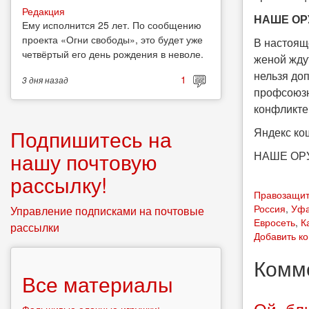
Редакция
НАШЕ ОР
Ему исполнится 25 лет. По сообщению
проекта «Огни свободы», это будет уже
В настоящ
четвёртый его день рождения в неволе.
женой ждут
нельзя до
1
3 дня
назад
профсоюзн
конфликте.
Подпишитесь на
Яндекс ко
нашу почтовую
НАШЕ ОР
рассылку!
Правозащи
Россия
,
Уф
Управление подписками на почтовые
Евросеть
,
К
рассылки
Добавить к
Комм
Все материалы
Ой, бл
Фальшивые елочные игрушки: