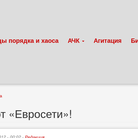
ды порядка и хаоса
АЧК
Агитация
Б
а
т «Евросети»!
012 - 00:02 -
Редакция