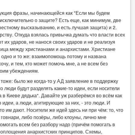
трукция фразы, начинающейся как "Если мы будем
т исключительно о защите? Есть еще, как минимум, две
вестному высказыванию, и есть лучшая защита) и 2.
ству. Откуда взялась привычка думать что власти всех
т их ударов, не нанося своих ударов и не реализуя
ница между христианами и анархистами. Христиане
 одно и то же: взаимопомощь потому и названа
чу, и тем, кто может помочь мне, а не всем без
моим убеждениям.
тоже: было же когда-то у АД заявление в поддержку
 люди будут разделять какие-то идеи, если носители
а в Киеве дядька". Давайте уж разберёмся во всём как
о идеи, а люди, агитирующие за них, - это люди. И
то им дают. Носители же идей здесь ни при чём: то, что
овнари, либо позёры, либо клоуны, лично мне
омогать всем без разбору надо (причём помогать в
 воплощения анархистских принципов. Схемы,