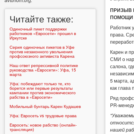
avtonom.org.
ПРИЗЫВ 
Читайте также:
ПОМОЩИ 
Работник 
Одиночный пикет поддержки
работников «Евросети» прошел в
права. Ср
Иркутске
переработ
Серия одиночных пикетов в Уфе
против незаконного увольнения
Карен и п
профсоюзного активиста Карена
СМИ о нар
Наш ответ репрессивной политике
салона, гд
руководства «Евросети»: Уфа, 15
независим
марта
5 марта, 
Уфа: побеждают только те, кто
как глава
борется или первые результаты
кампании против экономического
рабства в «Евросети»
Ряд профс
PR-менедж
Мобильный бунтарь Карен Кудашев
"Уважаемы
Уфа: Евросеть vs трудовые права
относится
Евросеть: новое рабство (онлайн-
трансляция)
нашей раб