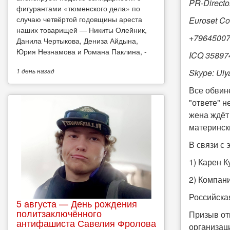
PR-Directo
фигурантами «тюменского дела» по
случаю четвёртой годовщины ареста
Euroset Co
наших товарищей — Никиты Олейник,
+7964500
Данила Чертыкова, Дениза Айдына,
Юрия Незнамова и Романа Паклина, -
ICQ 35897
1 день
назад
Skype: Uly
Все обвин
"ответе" н
жена ждёт
матерински
В связи с 
1) Карен 
2) Компани
Российска
5 августа — День рождения
политзаключённого
Призыв от
антифашиста Савелия Фролова
организац