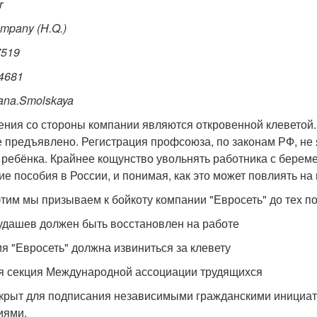
r
mpany (H.Q.)
7519
4681
ana.Smolskaya
ения со стороны компании являются откровенной клеветой
е предъявлено. Регистрация профсоюза, по законам РФ, не я
 ребёнка. Крайнее кощунство увольнять работника с береме
е пособия в России, и понимая, как это может повлиять на
этим мы призываем к бойкоту компании "Евросеть" до тех п
Кудашев должен быть восстановлен на работе
я "Евросеть" должна извиниться за клевету
я секция Международной ассоциации трудящихся
крыт для подписания независимыми гражданскими иници
иями.