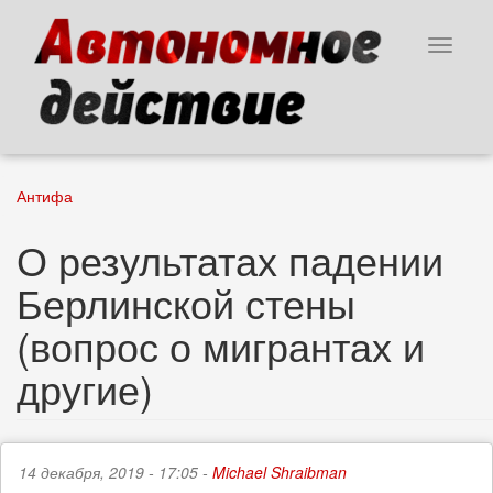
Перейти
к
Toggle
основному
navigat
содержанию
Антифа
О результатах падении
Берлинской стены
(вопрос о мигрантах и
другие)
14 декабря, 2019 - 17:05 -
Michael Shraibman