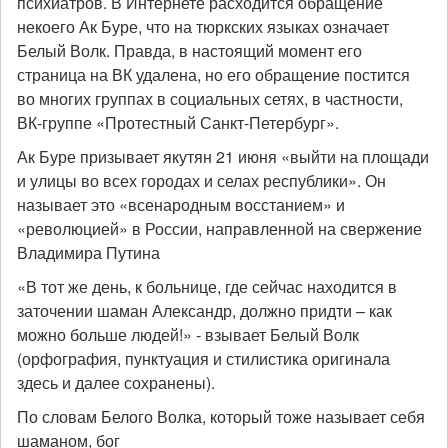
психиатров. В Интернете расходится обращение
некоего Ак Буре, что на тюркских языках означает
Белый Волк. Правда, в настоящий момент его
страница на ВК удалена, но его обращение постится
во многих группах в социальных сетях, в частности,
ВК-группе «Протестный Санкт-Петербург».
Ак Буре призывает якутян 21 июня «выйти на площади
и улицы во всех городах и селах республики». Он
называет это «всенародным восстанием» и
«революцией» в России, направленной на свержение
Владимира Путина
«В тот же день, к больнице, где сейчас находится в
заточении шаман Александр, должно придти – как
можно больше людей!» - взывает Белый Волк
(орфография, пунктуация и стилистика оригинала
здесь и далее сохранены).
По словам Белого Волка, который тоже называет себя
шаманом, бог