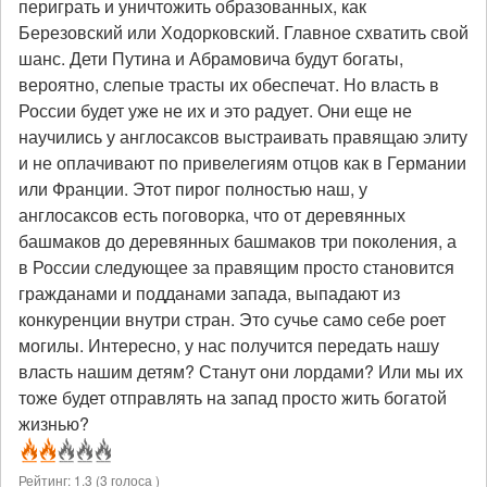
периграть и уничтожить образованных, как
Березовский или Ходорковский. Главное схватить свой
шанс. Дети Путина и Абрамовича будут богаты,
вероятно, слепые трасты их обеспечат. Но власть в
России будет уже не их и это радует. Они еще не
научились у англосаксов выстраивать правящаю элиту
и не оплачивают по привелегиям отцов как в Германии
или Франции. Этот пирог полностью наш, у
англосаксов есть поговорка, что от деревянных
башмаков до деревянных башмаков три поколения, а
в России следующее за правящим просто становится
гражданами и подданами запада, выпадают из
конкуренции внутри стран. Это сучье само себе роет
могилы. Интересно, у нас получится передать нашу
власть нашим детям? Станут они лордами? Или мы их
тоже будет отправлять на запад просто жить богатой
жизнью?
Рейтинг:
1.3
(
3
голоса )