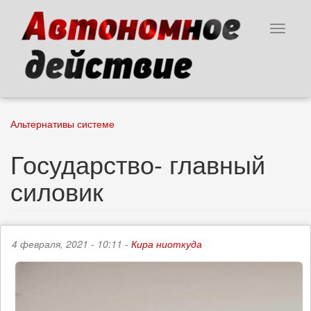
Перейти
к
Toggle
основному
navigat
содержанию
Альтернативы системе
Государство- главный
силовик
4 февраля, 2021 - 10:11 -
Кира ниоткуда