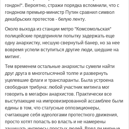
гондон!". Вероятно, стражи порядка вспомнили, что с
гондоном премьер-министр Путин сравнил символ
декабрьских протестов - белую ленту.
Около выхода из станции метро "Комсомольская"
полицейские предприняли попытку задержать еще
одну анархистку, несшую свернутый банер, но за нее
вовремя успели вступиться другие люди, шедшие на
митинг.
Тем временем остальные анархисты сумели найти
друг друга в многотысячной толпе и развернуть
уцелевшие флаги и транспаранты. Была устроена
свободная трибуна: любой участник митинга мог
говорить в мегафон анархистов. Практически все
выступающие на импровизированной ассамблее были
едины в том, что статусные оппозиционеры,
считающие себя идеологами протестного движения,
просто хотят попасть во власть и не намерены
защищать интересы простых людей. Вряд ли мирные,