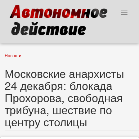
Перейти
к
Toggle
основному
navigat
содержанию
Новости
Московские анархисты
24 декабря: блокада
Прохорова, свободная
трибуна, шествие по
центру столицы