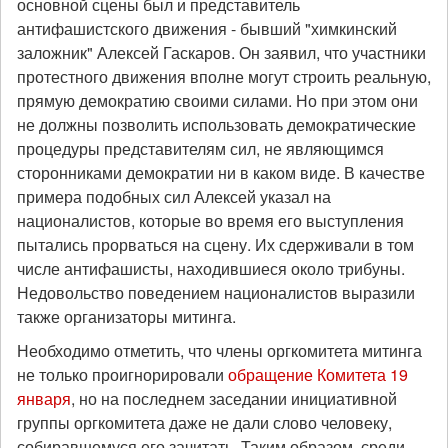
основной сцены был и представитель
антифашистского движения - бывший "химкинский
заложник" Алексей Гаскаров. Он заявил, что участники
протестного движения вполне могут строить реальную,
прямую демократию своими силами. Но при этом они
не должны позволить использовать демократические
процедуры представителям сил, не являющимся
сторонниками демократии ни в каком виде. В качестве
примера подобных сил Алексей указал на
националистов, которые во время его выступления
пытались прорваться на сцену. Их сдерживали в том
числе антифашисты, находившиеся около трибуны.
Недовольство поведением националистов выразили
также организаторы митинга.
Необходимо отметить, что члены оргкомитета митинга
не только проигнорировали
обращение Комитета 19
января
, но на последнем заседании инициативной
группы оргкомитета даже не дали слово человеку,
собиравшемуся его зачитать. Таким образом, среди