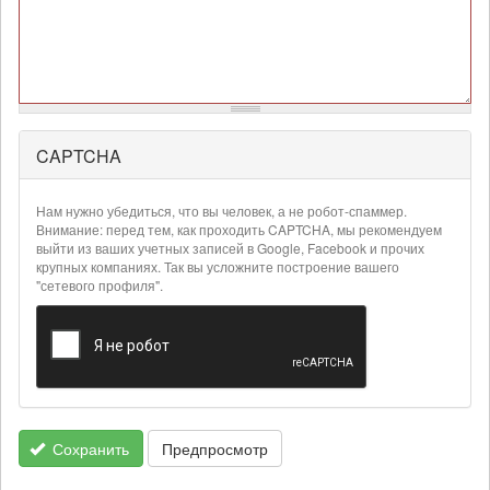
CAPTCHA
Более
подробная
информация
Нам нужно убедиться, что вы человек, а не робот-спаммер.
о
Внимание: перед тем, как проходить CAPTCHA, мы рекомендуем
текстовых
выйти из ваших учетных записей в Google, Facebook и прочих
крупных компаниях. Так вы усложните построение вашего
форматах
"сетевого профиля".
Сохранить
Предпросмотр