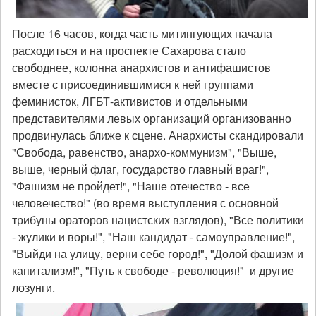
После 16 часов, когда часть митингующих начала
расходиться и на проспекте Сахарова стало
свободнее, колонна анархистов и антифашистов
вместе с присоединившимися к ней группами
феминисток, ЛГБТ-активистов и отдельными
представителями левых организаций организованно
продвинулась ближе к сцене. Анархисты скандировали
"Свобода, равенство, анархо-коммунизм", "Выше,
выше, черный флаг, государство главный враг!",
"Фашизм не пройдет!", "Наше отечество - все
человечество!" (во время выступления с основной
трибуны ораторов нацистских взглядов), "Все политики
- жулики и воры!", "Наш кандидат - самоуправление!",
"Выйди на улицу, верни себе город!", "Долой фашизм и
капитализм!", "Путь к свободе - революция!" и другие
лозунги.