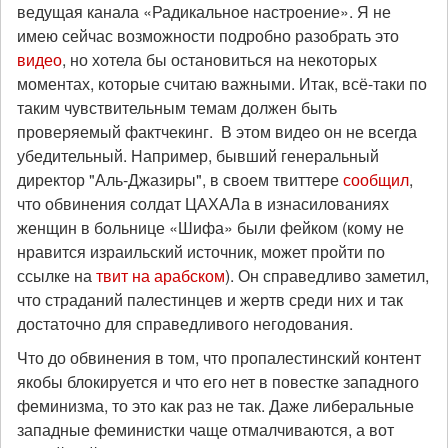
ведущая канала «Радикальное настроение». Я не
имею сейчас возможности подробно разобрать это
видео
, но хотела бы остановиться на некоторых
моментах, которые считаю важными. Итак, всё-таки по
таким чувствительным темам должен быть
проверяемый фактчекинг. В этом видео он не всегда
убедительный. Например, бывший генеральный
директор "Аль-Джазиры", в своем твиттере
сообщил
,
что обвинения солдат ЦАХАЛа в изнасилованиях
женщин в больнице «Шифа» были фейком (кому не
нравится израильский источник, может пройти по
ссылке на
твит на арабском
). Он справедливо заметил,
что страданий палестинцев и жертв среди них и так
достаточно для справедливого негодования.
Что до обвинения в том, что пропалестинский контент
якобы блокируется и что его нет в повестке западного
феминизма, то это как раз не так. Даже либеральные
западные феминистки чаще отмалчиваются, а вот