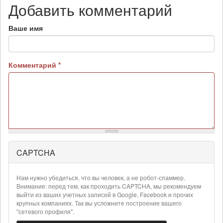
Добавить комментарий
Ваше имя
Комментарий
*
CAPTCHA
Более
подробная
информация
Нам нужно убедиться, что вы человек, а не робот-спаммер.
о
Внимание: перед тем, как проходить CAPTCHA, мы рекомендуем
текстовых
выйти из ваших учетных записей в Google, Facebook и прочих
крупных компаниях. Так вы усложните построение вашего
форматах
"сетевого профиля".