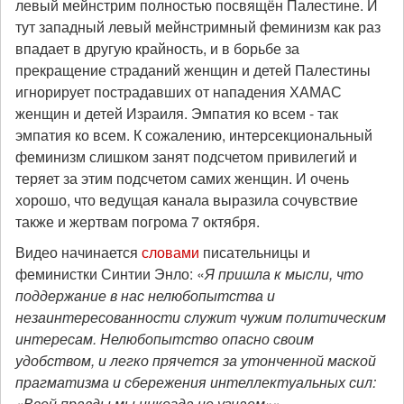
левый мейнстрим полностью посвящён Палестине. И
тут западный левый мейнстримный феминизм как раз
впадает в другую крайность, и в борьбе за
прекращение страданий женщин и детей Палестины
игнорирует пострадавших от нападения ХАМАС
женщин и детей Израиля. Эмпатия ко всем - так
эмпатия ко всем. К сожалению, интерсекциональный
феминизм слишком занят подсчетом привилегий и
теряет за этим подсчетом самих женщин. И очень
хорошо, что ведущая канала выразила сочувствие
также и жертвам погрома 7 октября.
Видео начинается
словами
писательницы и
феминистки Синтии Энло: «
Я пришла к мысли, что
поддержание в нас нелюбопытства и
незаинтересованности служит чужим политическим
интересам. Нелюбопытство опасно своим
удобством, и легко прячется за утонченной маской
прагматизма и сбережения интеллектуальных сил:
«Всей правды мы никогда не узнаем»
».