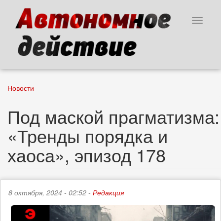
Перейти
к
Toggle
основному
navigat
содержанию
Новости
Под маской прагматизма:
«Тренды порядка и
хаоса», эпизод 178
8 октября, 2024 - 02:52 -
Редакция