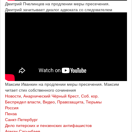
Дмитрий Пчелинцев на продлении меры пресечения.
Дмитрий зачитывает диалог адвоката со следователем
Максим Иванкин на продлении меры пресечения. Максим
читает стих собственного сочинения
Новости
,
Анархический Чёрный Крест
,
Соб. кор.
Беспредел власти
,
Видео
,
Правозащита
,
Тюрьмы
Россия
Пенза
Санкт-Петербург
Дело питерских и пензенских антифашистов
Арман Сагынбаев