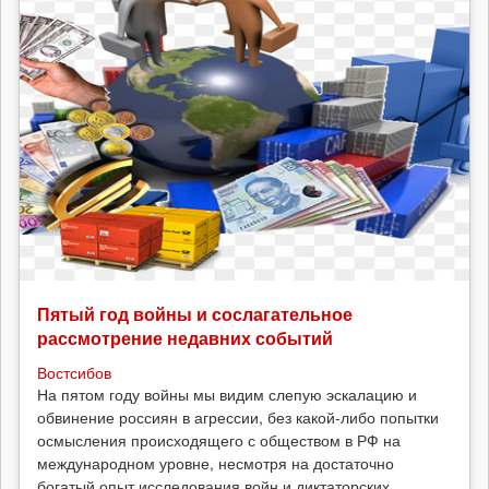
Пятый год войны и сослагательное
рассмотрение недавних событий
Востсибов
На пятом году войны мы видим слепую эскалацию и
обвинение россиян в агрессии, без какой-либо попытки
осмысления происходящего с обществом в РФ на
международном уровне, несмотря на достаточно
богатый опыт исследования войн и диктаторских