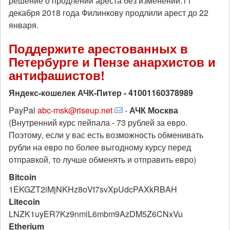
решение о продлении ареста без изменений.11
декабря 2018 года Филинкову продлили арест до 22
января.
Поддержите арестованных в
Петербурге и Пензе анархистов и
антифашистов!
Яндекс-кошелек АЧК-Питер - 41001160378989
PayPal
abc-msk@riseup.net
-
АЧК Москва
(Внутренний курс пейпала - 73 рублей за евро.
Поэтому, если у вас есть возможность обменивать
рубли на евро по более выгодному курсу перед
отправкой, то лучше обменять и отправить евро)
Bitcoin
1EKGZT2iMjNKHz8oVt7svXpUdcPAXkRBAH
Litecoin
LNZK1uyER7Kz9nmiL6mbm9AzDM5Z6CNxVu
Etherium