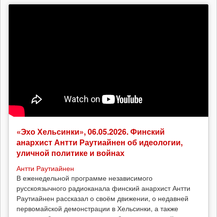
«Эхо Хельсинки», 06.05.2026. Финский
анархист Антти Раутиайнен об идеологии,
уличной политике и войнах
Антти Раутиайнен
В еженедельной программе независимого
русскоязычного радиоканала финский анархист Антти
Раутиайнен рассказал о своём движении, о недавней
первомайской демонстрации в Хельсинки, а также