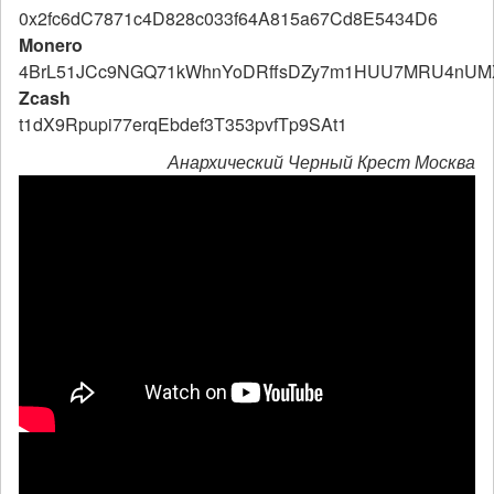
0x2fc6dC7871c4D828c033f64A815a67Cd8E5434D6
Monero
4BrL51JCc9NGQ71kWhnYoDRffsDZy7m1HUU7MRU4nUM
Zcash
t1dX9Rpupi77erqEbdef3T353pvfTp9SAt1
Анархический Черный Крест Москва