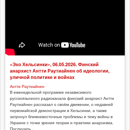
«Эхо Хельсинки», 06.05.2026. Финский
анархист Антти Раутиайнен об идеологии,
уличной политике и войнах
Антти Раутиайнен
В еженедельной программе независимого
русскоязычного радиоканала финский анархист Антти
Раутиайнен рассказал о своём движении, о недавней
первомайской демонстрации в Хельсинки, а также
затронул ближневосточные проблемы и тему войны в
Украине с точки зрения теории и практики анархизма.
Послушать...