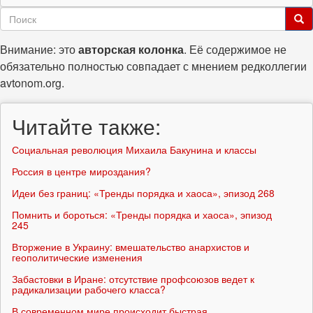
Форма
поиска
Поиск
Внимание: это
авторская колонка
. Её содержимое не
обязательно полностью совпадает с мнением редколлегии
avtonom.org.
Читайте также:
Социальная революция Михаила Бакунина и классы
Россия в центре мироздания?
Идеи без границ: «Тренды порядка и хаоса», эпизод 268
Помнить и бороться: «Тренды порядка и хаоса», эпизод
245
Вторжение в Украину: вмешательство анархистов и
геополитические изменения
Забастовки в Иране: отсутствие профсоюзов ведет к
радикализации рабочего класса?
В современном мире происходит быстрая