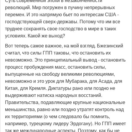
Суть современной эпохи в незаконченности
революций. Мир погружен в пучину непрерывных
перемен. И это напрямую бьет по интересам США -
господствующей сверх-державы. Потому что им все
труднее сохранять свое господство в мире в таких
условиях. Какой же выход?
Вот теперь самое важное, на мой взгляд. Бжезинский
считал, что силы ГПП таковы, что остановить их
невозможно. Это принципиальный вывод - остановить
процесс пробуждения масс, остановить силы,
выпущенные на свободу великими революциями,
невозможно и это урок для Мубарака, для Асада, для
Китая, для Кремля. Диктатуры рано или поздно не
выдерживают натиска народных восстаний.
Правительства, подавляющие крупные национальные
меньшинства, равно или поздно утратят контроль над
их территориями (о чем следовало бы помнить,
например, турецкому лидеру Эрдогану). Но ГПП имеет
так же международные аспекты. Поэтому, как бы не