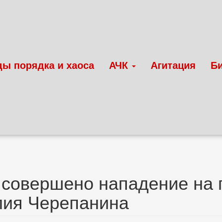
ды порядка и хаоса
АЧК
Агитация
Б
 совершено нападение на
лия Черепанина