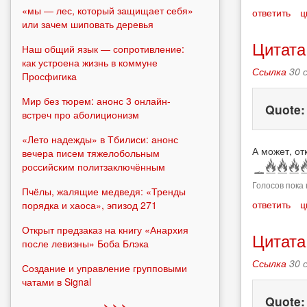
«мы — лес, который защищает себя»
ответить
ц
или зачем шиповать деревья
Цитата
Наш общий язык — сопротивление:
как устроена жизнь в коммуне
Ссылка
30 
Просфигика
Мир без тюрем: анонс 3 онлайн-
Quote
встреч про аболиционизм
«Лето надежды» в Тбилиси: анонс
А может, от
вечера писем тяжелобольным
российским политзаключённым
Голосов пока 
Пчёлы, жалящие медведя: «Тренды
ответить
ц
порядка и хаоса», эпизод 271
Открыт предзаказ на книгу «Анархия
Цитата
после левизны» Боба Блэка
Ссылка
30 
Создание и управление групповыми
чатами в Signal
Quote
> > >