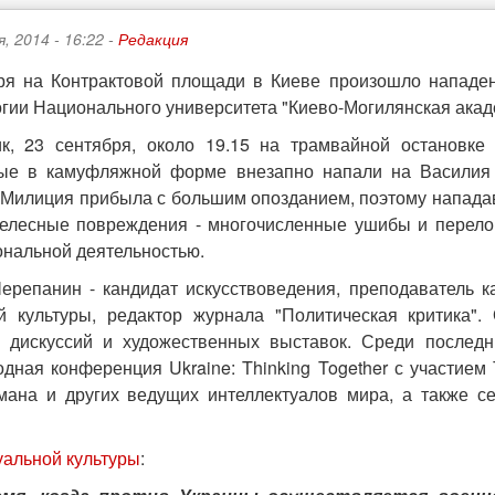
, 2014 - 16:22 -
Редакция
ря на Контрактовой площади в Киеве произошло нападе
гии Национального университета "Киево-Могилянская академ
к, 23 сентября, около 19.15 на трамвайной остановке 
ые в камуфляжной форме внезапно напали на Василия 
 Милиция прибыла с большим опозданием, поэтому напада
елесные повреждения - многочисленные ушибы и перелом
нальной деятельностью.
ерепанин - кандидат искусствоведения, преподаватель 
й культуры, редактор журнала "Политическая критика"
 дискуссий и художественных выставок. Среди послед
дная конференция Ukraine: Thinking Together с участием
ана и других ведущих интеллектуалов мира, а также с
уальной культуры
: