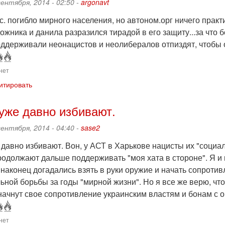
сентября, 2014 - 02:50 -
argonavt
. погибло мирного населения, но автоном.орг ничего практич
ожника и данила разразился тирадой в его защиту...за что 
ддерживали неонацистов и неолибералов отпиздят, чтобы он
нет
итировать
 уже давно избивают.
сентября, 2014 - 04:40 -
sase2
 давно избивают. Вон, у АСТ в Харькове нацисты их "социа
одолжают дальше поддерживать "моя хата в стороне". Я и г
наконец догадались взять в руки оружие и начать сопротивл
льной борьбы за годы "мирной жизни". Но я все же верю, ч
начнут свое сопротивление украинским властям и бонам с о
нет