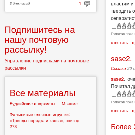
властям и 
1
3 дня
назад
твердить 
сепаратист
Подпишитесь на
Голосов пока 
нашу почтовую
ответить
ц
рассылку!
sase2.
Управление подписками на почтовые
рассылки
Ссылка
30 
sase2
. оч
Почитал др
Все материалы
Голосов пока 
Буддийские анархисты — Мьянме
ответить
ц
Фальшивые елочные игрушки:
«Тренды порядка и хаоса», эпизод
Более 
273