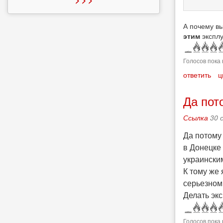
А почему вы
этим
эксплу
Голосов пока 
ответить
ц
Да пот
Ссылка
30 
Да потому 
в Донецке 
украински
К тому же 
серьезном
Делать эк
Голосов пока 