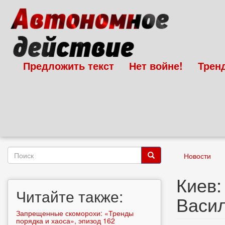
Перейти
к
основному
содержанию
Предложить текст
Нет войне!
Трен
Форма
Новости
поиска
Поиск
Киев:
Читайте также:
Васи
Запрещенные скоморохи: «Тренды
порядка и хаоса», эпизод 162