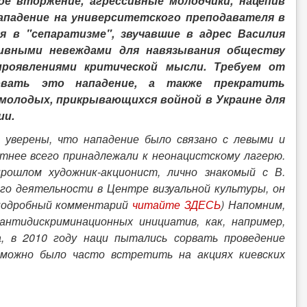
е вторжение, агрессивные молодчики, нацепив
падение на университетского преподавателя в
 в "сепаратизме", звучавшие в адрес Василия
сивными невеждами для навязывания обществу
роявлениями критической мысли. Требуем от
довать это нападение, а также прекратить
молодых, прикрывающихся войной в Украине для
ии.
а уверены, что нападение было связано с левыми и
тнее всего принадлежали к неонацистскому лагерю.
прошлом художник-акционист, лично знакомый с В.
его деятельности в Центре визуальной культуры, он
е подробный комментарий
читайте ЗДЕСЬ
)
Напомним,
антидискриминационных инициатив, как, например,
, в 2010 году наци пытались сорвать проведение
 можно было часто встретить на акциях киевских