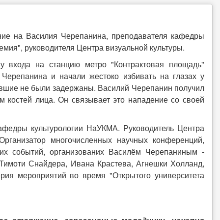
ние на Василия Черепанина, преподавателя кафедры
ия"​​, руководителя Центра визуальной культуры.
у входа на станцию ​​метро "Контрактовая площадь"
Черепанина и начали жестоко избивать на глазах у
вшие не были задержаны. Василий Черепанин получил
 костей лица. Он связывает это нападение со своей
кафедры культурологии НаУКМА. Руководитель Центра
. Организатор многочисленных научных конференций,
них событий, организованих Василём Черепаниным -
 Тимоти Снайдера, Ивана Крастева, Агнешки Холланд,
ерия мероприятий во время "Открытого университета