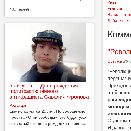
Киев
Украина
2 дня
назад
Василь Чер
Добавить к
Комм
"Револ
Ссылка
28 
"Революци
перешагну
5 августа — День рождения
Приход к 
политзаключённого
этой револ
антифашиста Савелия Фролова
расследов
Редакция
молодых,
Ему исполнится 25 лет. По сообщению
идеологии
проекта «Огни свободы», это будет уже
С учетом т
четвёртый его день рождения в неволе.
Я давно го