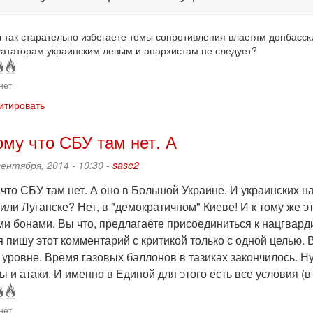
 так старательно избегаете темы сопротивления властям донбасск
ататорам украинским левым и анархистам не следует?
нет
итировать
ому что СБУ там нет. А
сентября, 2014 - 10:30 -
sase2
что СБУ там нет. А оно в Большой Украине. И украинских н
или Луганске? Нет, в "демократичном" Киеве! И к тому же 
ми бонами. Вы что, предлагаете присоединиться к нацгвард
я пишу этот комментарий с критикой только с одной целью. 
 уровне. Время газовых баллонов в тазиках закончилось. Н
сы и атаки. И именно в Единой для этого есть все условия
нет