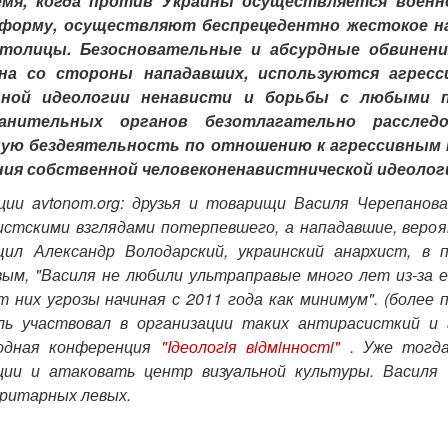
мя, когда против Украины осуществляется военно
форму, осуществляют беспрецедентно жестокое на
толицы. Безосновательные и абсурдные обвинения
ина со стороны нападавших, используются агрес
нной идеологии ненависти и борьбы с любыми п
ранительных органов безотлагательно рассле
ую бездеятельность по отношению к агрессивным 
ия собственной человеконенавистнической идеолог
ии avtonom.org: друзья и товарищи Василя Черепанов
тскими взглядами потерпевшего, а нападавшие, вероя
щил Александр Володарский, украинский анархист, в 
ым, "
Василя не любили ультраправые много лет из-за 
т них угрозы начиная с 2011 года как минимум". (боле
ль участвовал в организации таких антирасисткий и 
одная конференция
"Iдеологiя вiдмiнностi"
. Уже тогда
ции и атаковать центр визуальной культуры. Василя
ритарных левых.