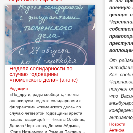
В то вре
военную 
центре с
Черепан
собстве
правоох
преступн
воплощен
От редакц
антифашис
Неделя солидарности по
случаю годовщины
Как сооб
«тюменского дела» (анонс)
Черепанов
Редакция
получал о
​«По_други, рады сообщить, что мы
что Васи
анонсируем неделю солидарности с
междунар
фигурантами «тюменского дела» по
конферен
случаю четвёртой годовщины ареста
антиавто
наших товарищей — Никиты Олейник,
Новости
Данила Чертыкова, Дениза Айдына,
Антифа
Юрия Незнамова и Романа Паклина, -