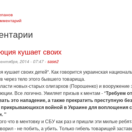
епанов
омментарий
ентарии
юция кушает своих
сентября, 2014 - 07:47 -
sase2
я кушает своих детей". Как говорится украинская национа
в через тело этого бывшего товарища.
власти новых-старых олигархов (Порошенко) и вооружение э
юции. Все логично. Умиляет призыв к ментам - "
Требуем о
ать это нападение, а также прекратить преступную б
 прикрывающихся войной в Украине для воплощения 
. "
ого что в ментовку и СБУ как раз и пришли эти милые ребят
ворил - не побить, а убить. Только гибель товарищей заста