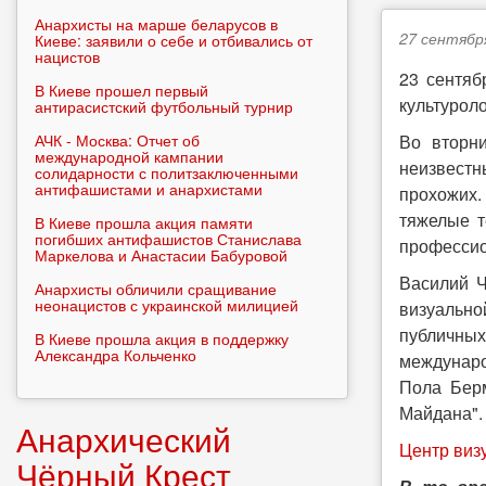
Анархисты на марше беларусов в
27 сентября
Киеве: заявили о себе и отбивались от
нацистов
23 сентяб
В Киеве прошел первый
культуроло
антирасистский футбольный турнир
АЧК - Москва: Отчет об
Во вторни
международной кампании
неизвестн
солидарности с политзаключенными
антифашистами и анархистами
прохожих.
тяжелые т
В Киеве прошла акция памяти
погибших антифашистов Станислава
профессио
Маркелова и Анастасии Бабуровой
Василий Ч
Анархисты обличили сращивание
неонацистов с украинской милицией
визуально
публичных
В Киеве прошла акция в поддержку
Александра Кольченко
междунаро
Пола Берм
Майдана".
Анархический
Центр виз
Чёрный Крест