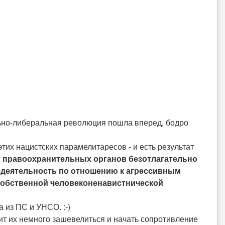
льно-либеральная революция пошла вперед, бодро
тих нацистских парамелитаресов - и есть результат
т правоохранительных органов безотлагательно
ездеятельность по отношению к агрессивным
собственной человеконенавистнической
а из ПС и УНСО. :-)
вит их немного зашевелиться и начать сопротивление