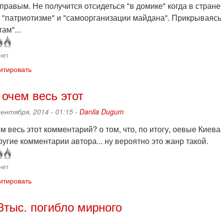
правым. Не получится отсидеться "в домике" когда в стране 
о "патриотизме" и "самоорганизации майдана". Прикрываяс
ам"...
нет
итировать
 очем весь этот
сентября, 2014 - 01:15 -
Danila Dugum
ем весь этот комментарий? о том, что, по итогу, оевые Кие
угие комментарии автора... ну вероятно это жанр такой.
нет
итировать
3тыс. погибло мирного