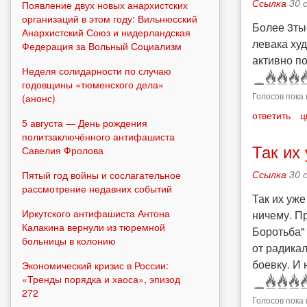
Ссылка
30 
Появление двух новых анархистских
организаций в этом году: Вильнюсский
Более 3тыс
Анархистский Союз и нидерландская
левака худ
Федерация за Вольный Социализм
активно по
Неделя солидарности по случаю
годовщины «тюменского дела»
Голосов пока 
(анонс)
ответить
ц
5 августа — День рождения
политзаключённого антифашиста
Так их
Савелия Фролова
Ссылка
30 
Пятый год войны и сослагательное
рассмотрение недавних событий
Так их уже
Иркутского антифашиста Антона
ничему. Пр
Калакина вернули из тюремной
Боротьба" 
больницы в колонию
от радика
боевку. И 
Экономический кризис в России:
«Тренды порядка и хаоса», эпизод
272
Голосов пока 