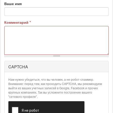
Ваше имя
Комментарий
*
CAPTCHA
Более
подробная
информация
Нам нужно убедиться, что вы человек, а не робот-спаммер.
о
Внимание: перед тем, как проходить CAPTCHA, мы рекомендуем
текстовых
выйти из ваших учетных записей в Google, Facebook и прочих
крупных компаниях. Так вы усложните построение вашего
форматах
"сетевого профиля".