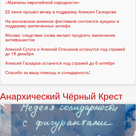
«Мужчины европейской народности»
22 июня прошёл вечер в поддержку Алексея Гаскарова
На московском книжном фестивале состоялся аукцион в
поддержку заключенных антифа
Москва: следствие снова желает продлить заключение
антифашистов
Алексей Сутуга и Алексей Олесинов останутся под стражей
до 18 декабря
Алексей Гаскаров останется под стражей до 6 октября
Спасибо за вашу помощь и солидарность!
Анархический Чёрный Крест