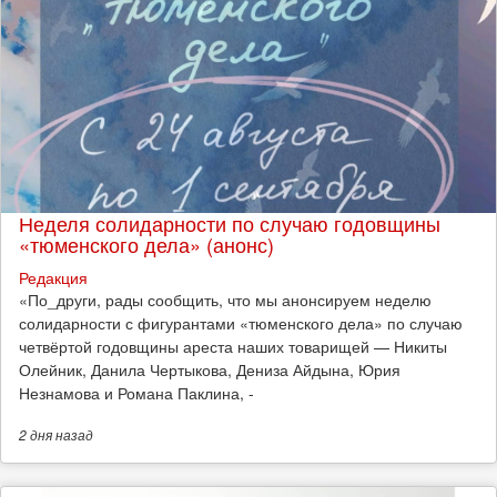
Неделя солидарности по случаю годовщины
«тюменского дела» (анонс)
Редакция
​«По_други, рады сообщить, что мы анонсируем неделю
солидарности с фигурантами «тюменского дела» по случаю
четвёртой годовщины ареста наших товарищей — Никиты
Олейник, Данила Чертыкова, Дениза Айдына, Юрия
Незнамова и Романа Паклина, -
2 дня
назад