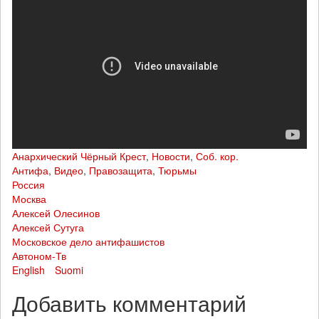
Анархический Чёрный Крест
,
Новости
,
Соб. кор.
Антифа
,
Видео
,
Правозащита
,
Тюрьмы
Россия
Москва
Алексей Олесинов
Алексей Сутуга
Московское дело антифашистов
Автоном-Тв
English
Suomi
Добавить комментарий