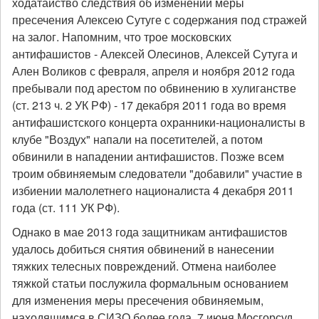
ходатайство следствия об изменении меры
пресечения Алексею Сутуге с содержания под стражей
на залог. Напомним, что трое московских
антифашистов - Алексей Олесинов, Алексей Сутуга и
Ален Воликов с февраля, апреля и ноября 2012 года
пребывали под арестом по обвинению в хулиганстве
(ст. 213 ч. 2 УК РФ) - 17 декабря 2011 года во время
антифашистского концерта охранники-националисты в
клубе "Воздух" напали на посетителей, а потом
обвинили в нападении антифашистов. Позже всем
троим обвиняемым следователи "добавили" участие в
избиении малолетнего националиста 4 декабря 2011
года (ст. 111 УК РФ).
Однако в мае 2013 года защитникам антифашистов
удалось добиться снятия обвинений в нанесении
тяжких телесных повреждений. Отмена наиболее
тяжкой статьи послужила формальным основанием
для изменения меры пресечения обвиняемым,
находящимся в СИЗО более года. 7 июня Мосгорсуд