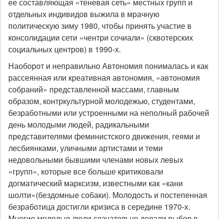
ее составляющая «теневая сеть» местных групп и
отдельных индивидов выжила в мрачную
политическую зиму 1980, чтобы принять участие в
консолидации сети «чентри сочиали» (сквотерских
социальных центров) в 1990-х.
Наоборот и неправильно Автономия понималась и как
рассеянная или креативная автономия, «автономия
собраний» представленной массами, главным
образом, контркультурной молодежью, студентами,
безработными или устроенными на неполный рабочей
день молодыми людей, радикальными
представителями феминистского движения, геями и
лесбиянками, уличными артистами и теми
недовольными бывшими членами новых левых
«групп», которые все больше критиковали
догматический марксизм, известными как «кани
шолти»(бездомные собаки). Молодость и постепенная
безработица достигли кризиса в середине 1970-х.
Многие молодые люди сознательно делали выбор в