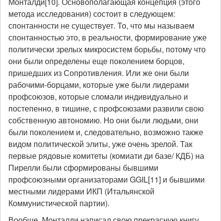
Монталди[10]. Основополагающая концепция (этого
метода исследования) состоит в следующем:
спонтанности не существует. То, что мы называем
спонтанностью это, в реальности, формирование уже
политически зрелых микросистем борьбы, потому что
они были определены еще поколением борцов,
пришедших из Сопротивления. Или же они были
рабочими-борцами, которые уже были лидерами
профсоюзов, которые сломали индивидуально и
постепенно, в тишине, с профсоюзами развили свою
собственную автономию. Но они были людьми, они
были поколением и, следовательно, возможно также
видом политической элиты, уже очень зрелой. Так
первые рядовые комитеты (комиати ди базе/ КДБ) на
Пирелли были сформированы бывшими
профсоюзными организаторами GGIL[11] и бывшими
местными лидерами ИКП (Итальянской
Коммунистической партии).
Вообще, Монталди написал свою прекрасную книгу,