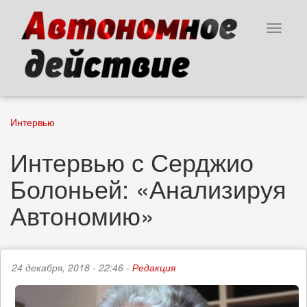
Перейти
к
Toggle
основному
navigat
содержанию
Интервью
Интервью с Серджио
Болоньей: «Анализируя
Автономию»
24 декабря, 2018 - 22:46 -
Редакция