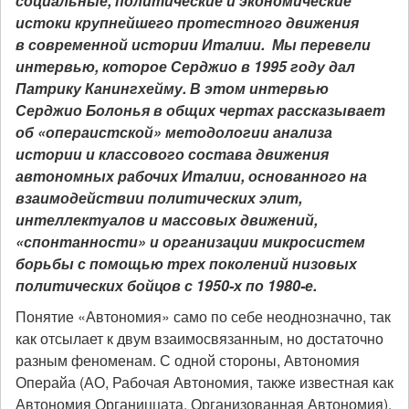
социальные, политические и экономические
истоки крупнейшего протестного движения
в современной истории Италии. Мы перевели
интервью, которое Серджио в 1995 году дал
Патрику Канингхейму. В этом интервью
Серджио Болонья в общих чертах рассказывает
об «операистской» методологии анализа
истории и классового состава движения
автономных рабочих Италии, основанного на
взаимодействии политических элит,
интеллектуалов и массовых движений,
«спонтанности» и организации микросистем
борьбы с помощью трех поколений низовых
политических бойцов с 1950-х по 1980-е.
Понятие «Автономия» само по себе неоднозначно, так
как отсылает к двум взаимосвязанным, но достаточно
разным феноменам. С одной стороны, Автономия
Операйа (АО, Рабочая Автономия, также известная как
Автономия Органиццата, Организованная Автономия),