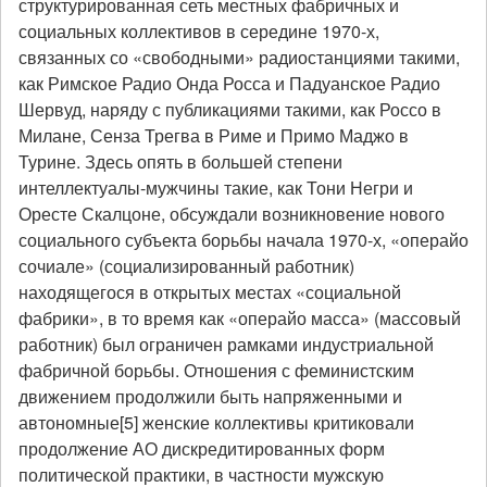
структурированная сеть местных фабричных и
социальных коллективов в середине 1970-х,
связанных со «свободными» радиостанциями такими,
как Римское Радио Онда Росса и Падуанское Радио
Шервуд, наряду с публикациями такими, как Россо в
Милане, Сенза Трегва в Риме и Примо Маджо в
Турине. Здесь опять в большей степени
интеллектуалы-мужчины такие, как Тони Негри и
Оресте Скалцоне, обсуждали возникновение нового
социального субъекта борьбы начала 1970-х, «операйо
сочиале» (социализированный работник)
находящегося в открытых местах «социальной
фабрики», в то время как «операйо масса» (массовый
работник) был ограничен рамками индустриальной
фабричной борьбы. Отношения с феминистским
движением продолжили быть напряженными и
автономные[5] женские коллективы критиковали
продолжение АО дискредитированных форм
политической практики, в частности мужскую