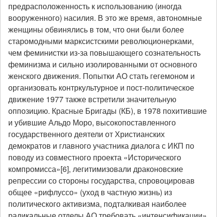
предрасположенность к использованию (иногда
вооруженного) насилия. В это же время, автономные
женщины обвинялись в том, что они были более
старомодными марксистскими революционерками,
чем феминистки из-за повышающего сознательность
феминизма и сильно изолированными от основного
женского движения. Попытки АО стать гегемоном и
организовать контркультурное и пост-политическое
движение 1977 также встретили значительную
оппозицию. Красные Бригады (КБ), в 1978 похитившие
и убившие Альдо Моро, высокопоставленного
государственного деятели от Христианских
демократов и главного участника диалога с ИКП по
поводу из совместного проекта «Исторического
компромисса»[6], легитимизовали драконовские
репрессии со стороны государства, спровоцировав
общее «рифлуссо» (уход в частную жизнь) из
политического активизма, подталкивая наиболее
радикальные отделы АО требовать «интенсификации»