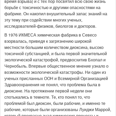
время взрыва) и с тех пор посвятил всю свою жизнь
борьбе с токсичностью и другими опасностями на
фабрике. Он накопил внушительный запас знаний на
эту тему при содействии многих ученых,
исследователей-физиков, биологов и докторов.
В 1976 ИКМЕСА химическая фабрика в Севесо
взорвалась, приведя к загрязнению широкой
местности большим количеством диоксина, высоко
токсичной субстанцией, и была первой значительной
экологической катастрофой, предвосхитив Бхопал и
Чернобыль. Впервые общественное мнение узнало о
возможности экологической катастрофы. Ни один из
ученых присланных ООН и Всемирной Организацией
Здравоохранения не понял, что проблема была в
диоксине. На протяжении первой недели они
спотыкались в темноте. Те, кто понял то, что
проблемой был диоксин, были рабочие, и именно те
рабочие, которые были организованы Луиджи Маррой,
который прекрасно знал химические процессы и