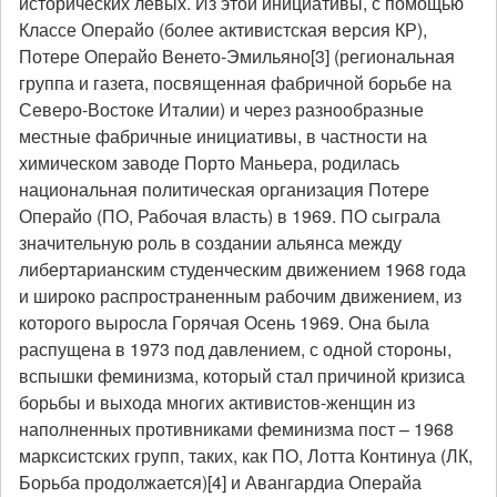
исторических левых. Из этой инициативы, с помощью
Классе Операйо (более активистская версия КР),
Потере Операйо Венето-Эмильяно[3] (региональная
группа и газета, посвященная фабричной борьбе на
Северо-Востоке Италии) и через разнообразные
местные фабричные инициативы, в частности на
химическом заводе Порто Маньера, родилась
национальная политическая организация Потере
Операйо (ПО, Рабочая власть) в 1969. ПО сыграла
значительную роль в создании альянса между
либертарианским студенческим движением 1968 года
и широко распространенным рабочим движением, из
которого выросла Горячая Осень 1969. Она была
распущена в 1973 под давлением, с одной стороны,
вспышки феминизма, который стал причиной кризиса
борьбы и выхода многих активистов-женщин из
наполненных противниками феминизма пост – 1968
марксистских групп, таких, как ПО, Лотта Континуа (ЛК,
Борьба продолжается)[4] и Авангардиа Операйа