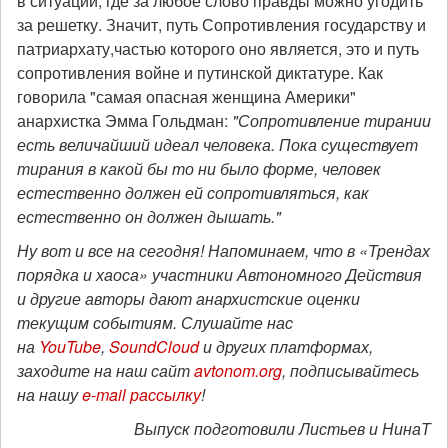
в ситуации, где за любое слово правды можно угодить
за решетку. Значит, путь Сопротивления государству и
патриархату,частью которого оно является, это и путь
сопротивления войне и путинской диктатуре. Как
говорила "самая опасная женщина Америки"
анархистка Эмма Гольдман:
"Сопротивление тирании
есть величайший идеал человека. Пока существует
тирания в какой бы то ни было форме, человек
естественно должен ей сопротивляться, как
естественно он должен дышать."
Ну вот и все на сегодня! Напоминаем, что в «Трендах
порядка и хаоса» участники Автономного Действия
и другие авторы дают анархистские оценки
текущим событиям. Слушайте нас
на
YouTube
,
SoundCloud
и других платформах,
заходите на наш сайт
avtonom.org
, подписывайтесь
на нашу
e-mail рассылку
!
Выпуск подготовили Листьев и НинаТ