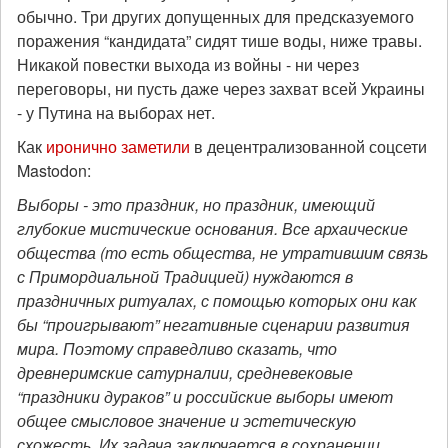
обычно. Три других допущенных для предсказуемого
поражения “кандидата” сидят тише воды, ниже травы.
Никакой повестки выхода из войны - ни через
переговоры, ни пусть даже через захват всей Украины
- у Путина на выборах нет.
Как
иронично заметили
в децентрализованной соцсети
Mastodon:
Выборы - это праздник, но праздник, имеющий
глубокие мистические основания. Все архаические
общества (то есть общества, не утратившим связь
с Примордиальной Традицией) нуждаются в
праздничных ритуалах, с помощью которых они как
бы “проигрывают” негативные сценарии развития
мира. Поэтому справедливо сказать, что
древнеримские сатурналии, средневековые
“праздники дураков” и российские выборы имеют
общее смысловое значение и эстетическую
схожесть. Их задача заключается в сохранении