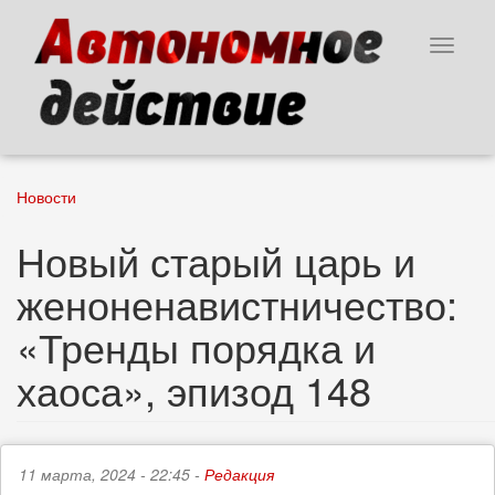
Перейти
к
Toggle
основному
navigat
содержанию
Новости
Новый старый царь и
женоненавистничество:
«Тренды порядка и
хаоса», эпизод 148
11 марта, 2024 - 22:45 -
Редакция