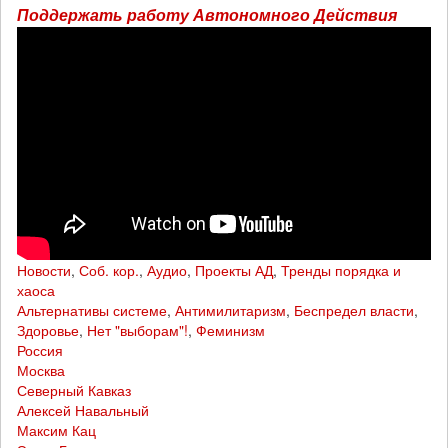
Поддержать работу Автономного Действия
Новости
,
Соб. кор.
,
Аудио
,
Проекты АД
,
Тренды порядка и
хаоса
Альтернативы системе
,
Антимилитаризм
,
Беспредел власти
,
Здоровье
,
Нет "выборам"!
,
Феминизм
Россия
Москва
Северный Кавказ
Алексей Навальный
Максим Кац