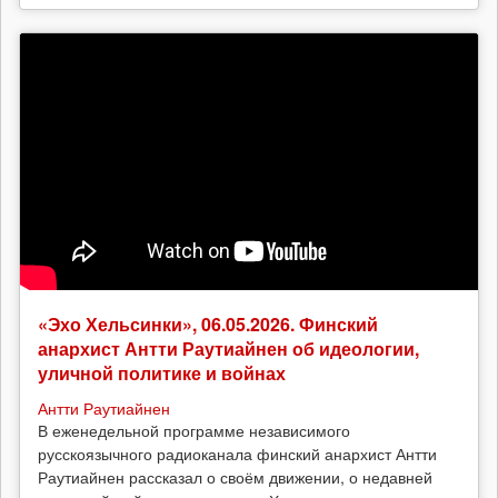
«Эхо Хельсинки», 06.05.2026. Финский
анархист Антти Раутиайнен об идеологии,
уличной политике и войнах
Антти Раутиайнен
В еженедельной программе независимого
русскоязычного радиоканала финский анархист Антти
Раутиайнен рассказал о своём движении, о недавней