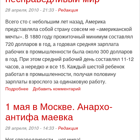
28 апреля, 2010 - 21:33 -
Редакция
Всего сто с небольшим лет назад, Америка
представляла собой страну совсем не «американской
мечты». В 1880 году прожиточный минимум составлял
720 долларов в год, а годовая средняя зарплата
рабочих в промышленности была около 300 долларов
в год. При этом средний рабочий день составлял 11-12
часов, а нередко и все 15. Каждый шестой ребенок
работал в промышленности, получая половину
зарплаты взрослого за одинаковую работу.
Подробнее
о
Добавить комментарий
1
мая.
1 мая в Москве. Анархо-
Забытая
антифа маевка
история
о
дне,
28 апреля, 2010 - 14:33 -
Редакция
который
до
Нет справедливости – нет мира!