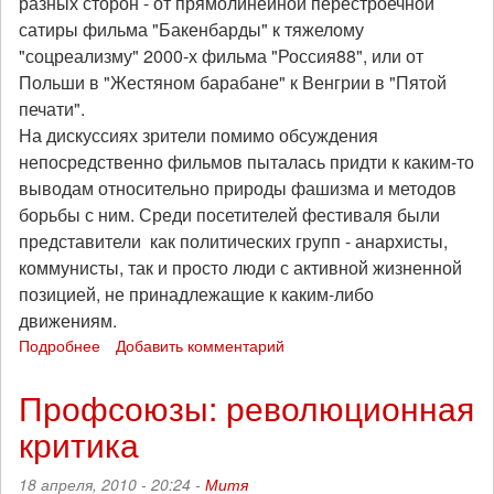
разных сторон - от прямолинейной перестроечной
сатиры фильма "Бакенбарды" к тяжелому
"соцреализму" 2000-х фильма "Россия88", или от
Польши в "Жестяном барабане" к Венгрии в "Пятой
печати".
На дискуссиях зрители помимо обсуждения
непосредственно фильмов пыталась придти к каким-то
выводам относительно природы фашизма и методов
борьбы с ним. Среди посетителей фестиваля были
представители как политических групп - анархисты,
коммунисты, так и просто люди с активной жизненной
позицией, не принадлежащие к каким-либо
движениям.
Подробнее
о
Добавить комментарий
В
Севастополе
Профсоюзы: революционная
завершился
критика
фестиваль
антифашистского
кино
18 апреля, 2010 - 20:24 -
Митя