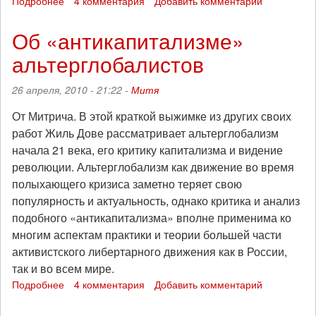
Подробнее
о
4 комментария
Добавить комментарий
1
мая
Об «антикапитализме»
в
альтерглобалистов
Москве.
Анархо-
антифа
26 апреля, 2010 - 21:22 -
Митя
маевка
От Митрича. В этой краткой выжимке из других своих
работ Жиль Дове рассматривает альтерглобализм
начала 21 века, его критику капитализма и видение
революции. Альтерглобализм как движение во время
полыхающего кризиса заметно теряет свою
популярность и актуальность, однако критика и анализ
подобного «антикапитализма» вполне применима ко
многим аспектам практики и теории большей части
активистского либертарного движения как в России,
так и во всем мире.
Подробнее
о
4 комментария
Добавить комментарий
Об
«антикапитализме»