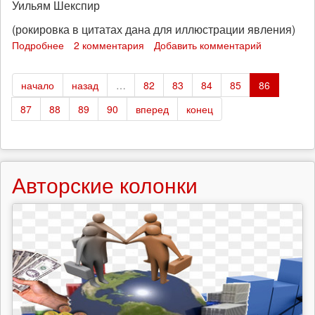
Уильям Шекспир
(рокировка в цитатах дана для иллюстрации явления)
Подробнее
о
2 комментария
Добавить комментарий
Мастурбация
и
начало
назад
…
82
83
84
85
86
Восстание
87
88
89
90
вперед
конец
Авторские колонки