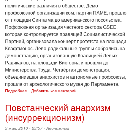
политические различия в обществе. Демо
профсоюзной организации ком. партии ПАМЕ, прошло
от площади Синтагма до американского посольства.
Пофсоюзная организация частного сектора GSEE,
которая контролируется правящей Социалистической
Партией, организовала концерт протетста на площади
Клафтмонос. Лево-радикальные группы собрались на
демонстрацию, организованную Коалицией Левых
Радикалов, на площади Викториа и прошли до
Министерства Труда. Четвёртая демонстрация,
объединившая анархистов и автономные профсоюзы,
прошла от археологического музея до Парламента.
Подробнее
о
Добавить комментарий
Первомай
в
Повстанческий анархизм
Афинах
(инсуррекционизм)
3 мая, 2010 - 23:57 -
Анонимный