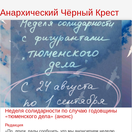
поиска
Поиск
Анархический Чёрный Крест
Неделя солидарности по случаю годовщины
«тюменского дела» (анонс)
Редакция
​«По_други, рады сообщить, что мы анонсируем неделю