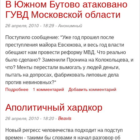
В Южном Бутово атаковано
альтерглобалистов
ГУВД Московской области
26 апреля, 2010 - 18:29 -
Анонимный
Поступило сообщение: "Уже год прошел после
преступления майора Евсюкова, и весь год власти
обещают нам провести реформу МВД. Что реально
было сделано? Заменили Пронина на Колокольцева, и
что? Менты перестали вымогать у людей деньги,
пытать на допросах, фабриковать липовые дела
против невиновных?"
Подробнее
о
1 комментарий
Добавить комментарий
В
Южном
Аполитичный хардкор
Бутово
атаковано
26 апреля, 2010 - 18:20 -
Beavis
ГУВД
Московской
Новый регресс человечества подходит на подступ
области
времен - такими бы словами я начал разговор об