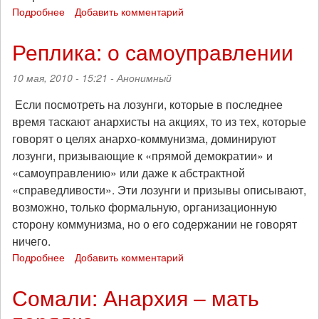
Подробнее
о
Добавить комментарий
Равенство
в
Реплика: о самоуправлении
радикальном
анархо-
10 мая, 2010 - 15:21 -
Анонимный
коммунизме
Если посмотреть на лозунги, которые в последнее
время таскают анархисты на акциях, то из тех, которые
говорят о целях анархо-коммунизма, доминируют
лозунги, призывающие к «прямой демократии» и
«самоуправлению» или даже к абстрактной
«справедливости». Эти лозунги и призывы описывают,
возможно, только формальную, организационную
сторону коммунизма, но о его содержании не говорят
ничего.
Подробнее
о
Добавить комментарий
Реплика:
о
Сомали: Анархия – мать
самоуправлении