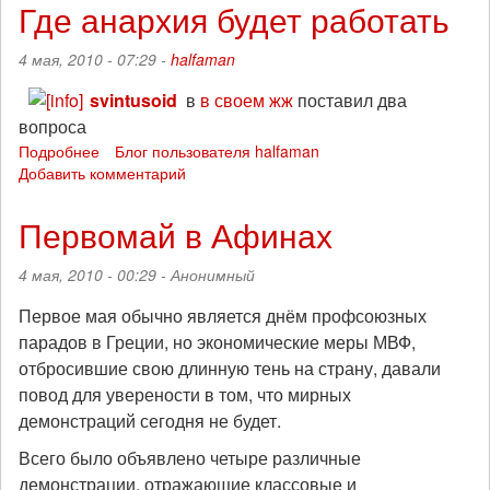
знал,
Где анархия будет работать
что
нужно
4 мая, 2010 - 07:29 -
halfaman
остановиться...
svintusoid
в
в своем жж
поставил два
вопроса
Подробнее
о
Блог пользователя halfaman
Добавить комментарий
Где
анархия
будет
Первомай в Афинах
работать
4 мая, 2010 - 00:29 -
Анонимный
Первое мая обычно является днём профсоюзных
парадов в Греции, но экономические меры МВФ,
отбросившие свою длинную тень на страну, давали
повод для уверености в том, что мирных
демонстраций сегодня не будет.
Всего было объявлено четыре различные
демонстрации, отражающие классовые и