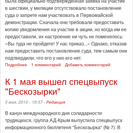
была официально подтвержденная заявка на участие
в шествии, у милиции отсутствовало постановление
суда о запрете нам участвовать в Первомайской
демонстрации. Сначала они требовали предоставить
копию уведомления на участие в акции, но когда им ее
предоставили, их настроение ни чуть не поменялось:
«Вы туда не пройдете! У нас приказ...» Однако, отказав
нам предоставить постановление суда, тем самым они
подтвердили, что его у них его нет.
Подробнее
о
1 комментарий
Добавить комментарий
1
мая
К 1 мая вышел спецвыпуск
в
"Бескозырки"
Севастополе.
Менты
перекрыли
3 мая, 2010 - 19:37 -
Редакция
путь
анархистам
В канун международного дня солидарности
трудящихся, группа АД-Крым выпустила спецвыпуск
информационного бюллетеня "Бескозырка" (№ 7). В