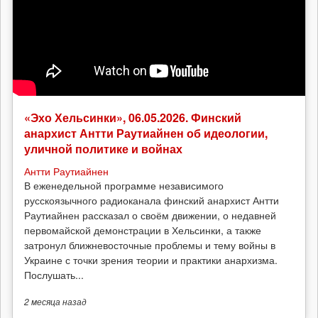
«Эхо Хельсинки», 06.05.2026. Финский
анархист Антти Раутиайнен об идеологии,
уличной политике и войнах
Антти Раутиайнен
В еженедельной программе независимого
русскоязычного радиоканала финский анархист Антти
Раутиайнен рассказал о своём движении, о недавней
первомайской демонстрации в Хельсинки, а также
затронул ближневосточные проблемы и тему войны в
Украине с точки зрения теории и практики анархизма.
Послушать...
2 месяца
назад