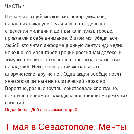
ЧАСТЬ 1
Несколько акций московских леворадикалов,
напавших накануне 1 мая или в этот день на
отделения милиции и центры капитала в городе,
привлекли к себе внимание. В этом мог убедиться
любой, кто читал информационную ленту индимедии.
Конечно, до масштабов Греции россиянам далеко. К
тому же нет никакой ясности с организаторами этих
нападений. Некоторые акции указаны, как
анархистские, другие нет. Одна акция вообще носят
явно зоозащитный неполитический характер.
Вероятно, разные группы действовали спонтанно,
накануне первомая, находясь под влиянием греческих
событий.
Подробнее
о
Добавить комментарий
Повстанческий
анархизм
1 мая в Севастополе. Менты
(инсуррекционизм)