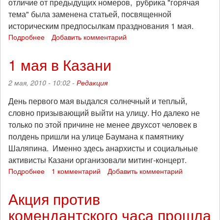
отличие от предыдущих номеров, рубрика "горячая
тема" была заменена статьей, посвященной
историческим предпосылкам празднования 1 мая.
Подробнее
о
Добавить комментарий
К
1
1 мая в Казани
мая
вышел
2 мая, 2010 - 10:02 -
Редакция
спецвыпуск
"Бескозырки"
День первого мая выдался солнечный и теплый,
словно призывающий выйти на улицу. Но далеко не
только по этой причине не менее двухсот человек в
полдень пришли на улице Баумана к памятнику
Шаляпина. Именно здесь анархисты и социальные
активисты Казани организовали митинг-концерт.
Подробнее
о
1 комментарий
Добавить комментарий
1
мая
Акция против
в
комендантского часа прошла
Казани