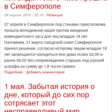
в Симферополе
28 апреля, 2010 - 22:19 -
Редакция
27 апреля в Симферополе под стенами горисполкома
прошла молодежная акция против введения
комендантского часа для лиц младше 18 лет.
Напомним, 31 марта городской совет Симферополя
принял решение, согласно которому лицам младше 18
лет запрещается находиться вне дома позже 22.00 и
ранее 06.00 без сопровождения старших под угрозой
штрафа на сумму до 1,8 тысяч гривен.
Подробнее
о
Добавить комментарий
Акция
против
1 мая. Забытая история о
комендантского
дне, который до сих пор
часа
прошла
сотрясает этот
в
Симферополе
несправедливый мир