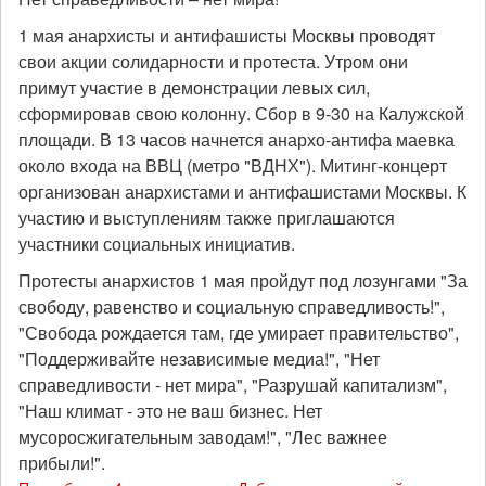
сих
1 мая анархисты и антифашисты Москвы проводят
пор
свои акции солидарности и протеста. Утром они
сотрясает
этот
примут участие в демонстрации левых сил,
несправедливый
сформировав свою колонну. Сбор в 9-30 на Калужской
мир
площади. В 13 часов начнется анархо-антифа маевка
около входа на ВВЦ (метро "ВДНХ"). Митинг-концерт
организован анархистами и антифашистами Москвы. К
участию и выступлениям также приглашаются
участники социальных инициатив.
Протесты анархистов 1 мая пройдут под лозунгами "За
свободу, равенство и социальную справедливость!",
"Свобода рождается там, где умирает правительство",
"Поддерживайте независимые медиа!", "Нет
справедливости - нет мира", "Разрушай капитализм",
"Наш климат - это не ваш бизнес. Нет
мусоросжигательным заводам!", "Лес важнее
прибыли!".