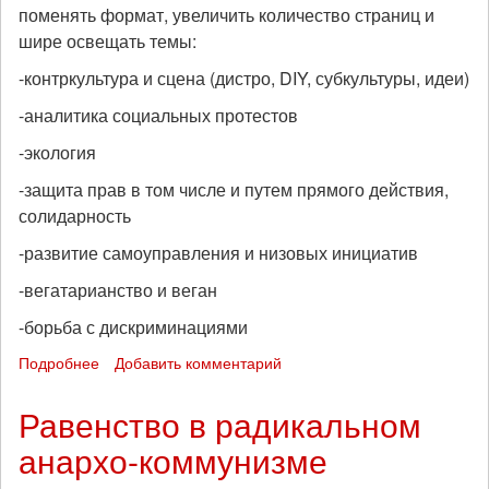
поменять формат, увеличить количество страниц и
шире освещать темы:
-контркультура и сцена (дистро, DIY, субкультуры, идеи)
-аналитика социальных протестов
-экология
-защита прав в том числе и путем прямого действия,
солидарность
-развитие самоуправления и низовых инициатив
-вегатарианство и веган
-борьба с дискриминациями
Подробнее
о
Добавить комментарий
Напечатан
№1
Равенство в радикальном
Журнала
анархо-коммунизме
"Свободное
поколение"