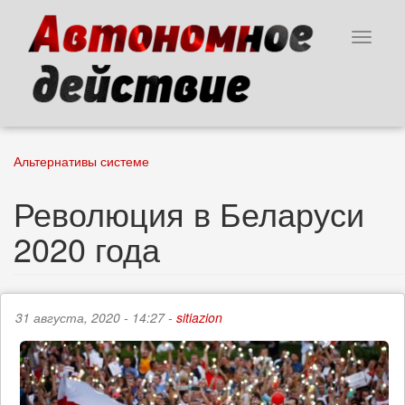
Перейти
к
Toggle
основному
navigat
содержанию
Альтернативы системе
Революция в Беларуси
2020 года
31 августа, 2020 - 14:27 -
sitiazion