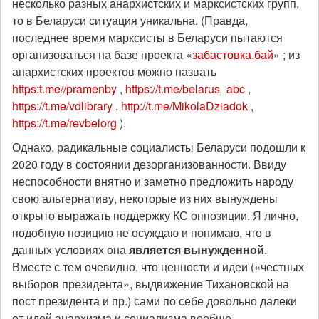
несколько разных анархистских и марксистских групп,
то в Беларуси ситуация уникальна. (Правда,
последнее время марксисты в Беларуси пытаются
организоваться на базе проекта «
забастовка.бай
» ; из
анархистских проектов можно назвать
https:t.me//pramenby
,
https://t.me/belarus_abc
,
https://t.me/vdlibrary
,
http://t.me/MikolaDziadok
,
https://t.me/revbelorg
).
Однако, радикальные социалисты Беларуси подошли к
2020 году в состоянии дезорганизованности. Ввиду
неспособности внятно и заметно предложить народу
свою альтернативу, некоторые из них вынуждены
открыто выражать поддержку КС оппозиции. Я лично,
подобную позицию не осуждаю и понимаю, что в
данных условиях она
является вынужденной
.
Вместе с тем очевидно, что ценности и идеи («честных
выборов президента», выдвижение Тихановской на
пост президента и пр.) сами по себе довольно далеки
от идей анархизма и социализма вообще.