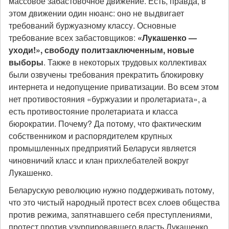
массовое забастовочное движение. Есть, правда, в
этом движении один нюанс: оно не выдвигает
требований буржуазному классу. Основные
требование всех забастовщиков:
«Лукашенко —
уходи!», свободу политзаключенным, новые
выборы
. Также в некоторых трудовых коллективах
были озвучены требования прекратить блокировку
интернета и недопущение приватизации. Во всем этом
нет противостояния «буржуазии и пролетариата», а
есть противостояние пролетариата и класса
бюрократии. Почему? Да потому, что фактическим
собственником и распорядителем крупных
промышленных предприятий Беларуси является
чиновничий класс и клан прихлебателей вокруг
Лукашенко.
Беларускую революцию нужно поддерживать потому,
что это чистый народный протест всех слоев общества
против режима, запятнавшего себя преступлениями,
протест против узурпировавшего власть Лукашенко.