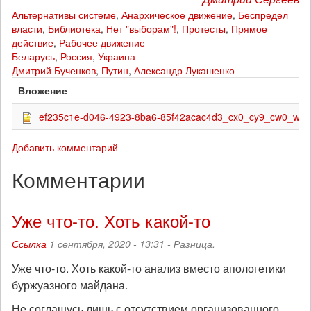
Альтернативы системе
,
Анархическое движение
,
Беспредел
власти
,
Библиотека
,
Нет "выборам"!
,
Протесты
,
Прямое
действие
,
Рабочее движение
Беларусь
,
Россия
,
Украина
Дмитрий Бученков
,
Путин
,
Александр Лукашенко
Вложение
ef235c1e-d046-4923-8ba6-85f42acac4d3_cx0_cy9_cw0_w40
Добавить комментарий
Комментарии
Уже что-то. Хоть какой-то
Ссылка
1 сентября, 2020 - 13:31 -
Разница.
Уже что-то. Хоть какой-то анализ вместо апологетики
буржуазного майдана.
Не соглашусь лишь с отсутствием организованного