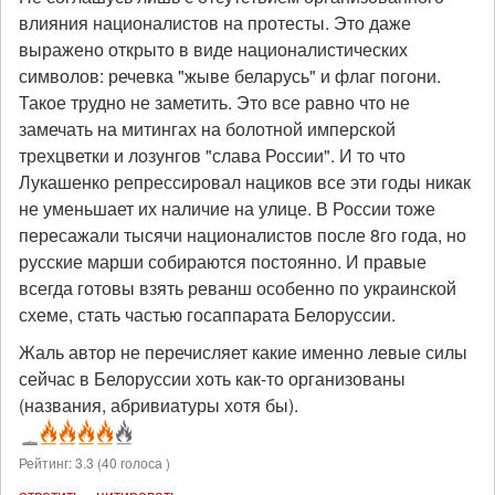
влияния националистов на протесты. Это даже
выражено открыто в виде националистических
символов: речевка "жыве беларусь" и флаг погони.
Такое трудно не заметить. Это все равно что не
замечать на митингах на болотной имперской
трехцветки и лозунгов "слава России". И то что
Лукашенко репрессировал нациков все эти годы никак
не уменьшает их наличие на улице. В России тоже
пересажали тысячи националистов после 8го года, но
русские марши собираются постоянно. И правые
всегда готовы взять реванш особенно по украинской
схеме, стать частью госаппарата Белоруссии.
Жаль автор не перечисляет какие именно левые силы
сейчас в Белоруссии хоть как-то организованы
(названия, абривиатуры хотя бы).
Рейтинг:
3.3
(
40
голоса )
ответить
цитировать