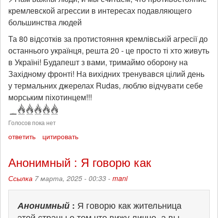
кремлевской агрессии в интересах подавляющего
большинства людей
Та 80 відсотків за протистояння кремлівській агресії до
останнього українця, решта 20 - це просто ті хто живуть
в Україні! Будапешт з вами, тримаймо оборону на
Західному фронті! На вихідних тренувався цілий день
у термальних джерелах Rudas, люблю відчувати себе
морським піхотинцем!!!
Голосов пока нет
ответить
цитировать
Анонимный : Я говорю как
Ссылка
7 марта, 2025 - 00:33 -
mani
Анонимный
:
Я говорю как жительница
этой страны о том что вижу лично, а вы