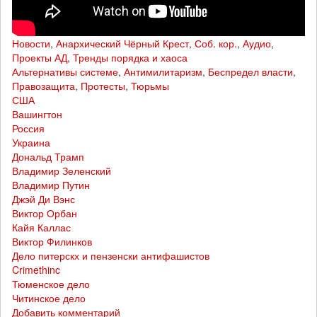
Новости
,
Анархический Чёрный Крест
,
Соб. кор.
,
Аудио
,
Проекты АД
,
Тренды порядка и хаоса
Альтернативы системе
,
Антимилитаризм
,
Беспредел власти
,
Правозащита
,
Протесты
,
Тюрьмы
США
Вашингтон
Россия
Украина
Дональд Трамп
Владимир Зеленский
Владимир Путин
Джэй Ди Вэнс
Виктор Орбан
Кайя Каллас
Виктор Филинков
Дело питерскх и пензенски антифашистов
Crimethinc
Тюменское дело
Читинское дело
Добавить комментарий