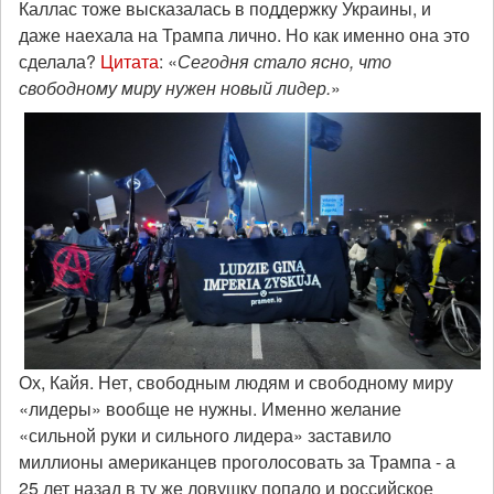
Каллас тоже высказалась в поддержку Украины, и
даже наехала на Трампа лично. Но как именно она это
сделала?
Цитата
: «
Сегодня стало ясно, что
свободному миру нужен новый лидер.
»
Ох, Кайя. Нет, свободным людям и свободному миру
«лидеры» вообще не нужны. Именно желание
«сильной руки и сильного лидера» заставило
миллионы американцев проголосовать за Трампа - а
25 лет назад в ту же ловушку попало и российское