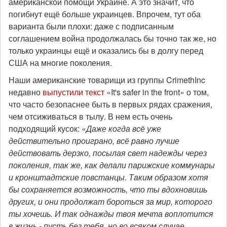
американской помощи Украине. А это значит, что
погибнут ещё больше украинцев. Впрочем, тут оба
варианта были плохи: даже с подписанным
соглашением война продолжалась бы точно так же, но
только украинцы ещё и оказались бы в долгу перед
США на многие поколения.
Наши американские товарищи из группы CrimethInc
недавно
выпустили текст
«It's safer in the front» о том,
что часто безопаснее быть в первых рядах сражения,
чем отсиживаться в тылу. В нем есть очень
подходящий кусок: «
Даже когда всё уже
действительно проиграно, всё равно лучше
действовать дерзко, посылая свет надежды через
поколения, так же, как делали парижские коммунары
и кронштадтские повстанцы. Таким образом хотя
бы сохраняется возможность, что ты вдохновишь
других, и они продолжат бороться за мир, которого
ты хочешь. И так однажды твоя мечта воплотится
в жизнь - пусть без тебя, но во всяком случае