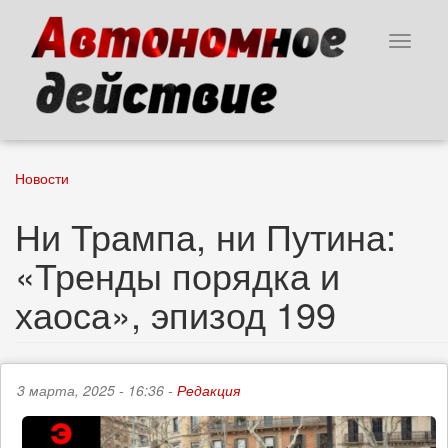
Перейти
к
Toggle
основному
navigat
содержанию
Новости
Ни Трампа, ни Путина:
«Тренды порядка и
хаоса», эпизод 199
3 марта, 2025 - 16:36 -
Редакция