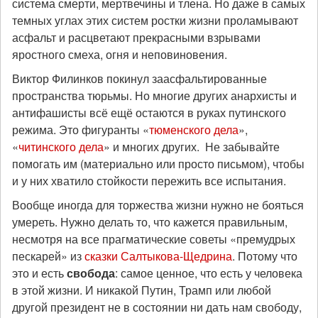
система смерти, мертвечины и тлена. Но даже в самых
темных углах этих систем ростки жизни проламывают
асфальт и расцветают прекрасными взрывами
яростного смеха, огня и неповиновения.
Виктор Филинков покинул заасфальтированные
пространства тюрьмы. Но многие других анархисты и
антифашисты всё ещё остаются в руках путинского
режима. Это фигуранты «
тюменского дела
»,
«
читинского дела
» и многих других. Не забывайте
помогать им (материально или просто письмом), чтобы
и у них хватило стойкости пережить все испытания.
Вообще иногда для торжества жизни нужно не бояться
умереть. Нужно делать то, что кажется правильным,
несмотря на все прагматические советы «премудрых
пескарей» из
сказки Салтыкова-Щедрина
. Потому что
это и есть
свобода
: самое ценное, что есть у человека
в этой жизни. И никакой Путин, Трамп или любой
другой президент не в состоянии ни дать нам свободу,