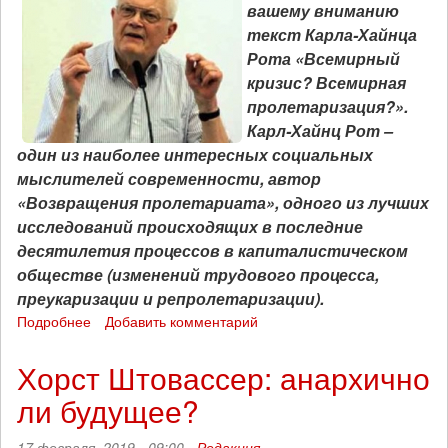
вашему вниманию
текст Карла-Хайнца
Рота
«Всемирный
кризис? Всемирная
пролетаризация?»
.
Карл-Хайнц Рот –
один из наиболее интересных социальных
мыслителей современности, автор
«Возвращения пролетариата», одного из лучших
исследований происходящих в последние
десятилетия процессов в капиталистическом
обществе (изменений трудового процесса,
преукаризации и репролетаризации).
Подробнее
о
Добавить комментарий
Карл-
Хайнц
Хорст Штовассер: анархично
Рот:
ли будущее?
«Всемирный
кризис?
Всемирная
17 февраля, 2019 - 09:00 -
Редакция