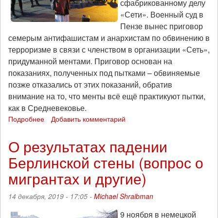
сфабрикованному делу
«Сети». Военный суд в
Пензе вынес приговор
семерым антифашистам и анархистам по обвинению в
терроризме в связи с членством в организации «Сеть»,
придуманной ментами. Приговор основан на
показаниях, полученных под пытками – обвиняемые
позже отказались от этих показаний, обратив
внимание на то, что менты всё ещё практикуют пытки,
как в Средневековье.
Подробнее
о
Добавить комментарий
Акция
солидарности
О результатах падении
с
Берлинской стены (вопрос о
узниками
дела
мигрантах и другие)
«Сети»
прошла
14 декабря, 2019 - 17:05 -
Michael Shraibman
в
Праге
9 ноября в немецкой
и