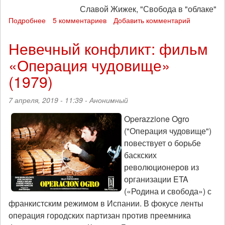
Славой Жижек, "Свобода в "облаке"
Подробнее
о
5 комментариев
Добавить комментарий
Основатель
Wikileaks
Невечный конфликт: фильм
Джулиан
«Операция чудовище»
Ассанж
арестован
(1979)
в
Лондоне
7 апреля, 2019 - 11:39 -
Анонимный
Operazzione Ogro
("Операция чудовище")
повествует о борьбе
баскских
революционеров из
организации ETA
(«Родина и свобода») с
франкистским режимом в Испании. В фокусе ленты
операция городских партизан против преемника