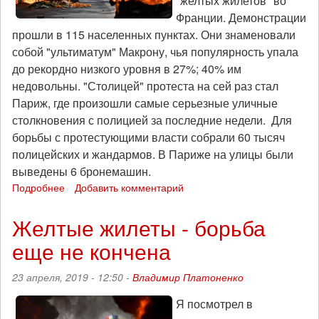
"желтых жилетов" во
Франции. Демонстрации
прошли в 115 населенных пунктах. Они знаменовали
собой "ультиматум" Макрону, чья популярность упала
до рекордно низкого уровня в 27%; 40% им
недовольны. "Столицей" протеста на сей раз стал
Париж, где произошли самые серьезные уличные
столкновения с полицией за последние недели. Для
борьбы с протестующими власти собрали 60 тысяч
полицейских и жандармов. В Париже на улицы были
выведены 6 бронемашин.
Подробнее
о
Добавить комментарий
«Желтые
жилеты»,
Желтые жилеты - борьба
акт
еще не кончена
23:
траура
не
23 апреля, 2019 - 12:50 -
Владимир Платоненко
вышло
Я посмотрел в