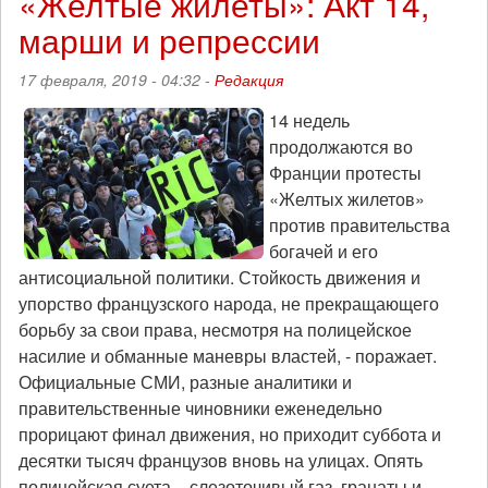
«Желтые жилеты»: Акт 14,
анархично
марши и репрессии
ли
будущее?
17 февраля, 2019 - 04:32 -
Редакция
14 недель
продолжаются во
Франции протесты
«Желтых жилетов»
против правительства
богачей и его
антисоциальной политики. Стойкость движения и
упорство французского народа, не прекращающего
борьбу за свои права, несмотря на полицейское
насилие и обманные маневры властей, - поражает.
Официальные СМИ, разные аналитики и
правительственные чиновники еженедельно
прорицают финал движения, но приходит суббота и
десятки тысяч французов вновь на улицах. Опять
полицейская суета – слезоточивый газ, гранаты и