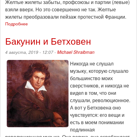
Желтые жилеты забыты, профсоюзы и партии (левые)
взяли вверх. Но это совершенно не так. Желтые
жилеты преобразовали пейзаж протестной Франции.
Подробнее
о
Карин
Клеман:
Бакунин и Бетховен
бессрочная
забастовка
4 августа, 2019 - 12:07 -
Michael Shraibman
во
Франции
Никогда не слушал
и
музыку, которую слушало
«желтыжилетизация»
большинство моих
социального
протеста
сверстников, и никогда не
видел в том, что они
слушали, революционное.
А вот у Бетховена оно
чувствуется: его вещи и
есть в моем понимании
подлинная
революционная музыка. Она велика, она освобождает