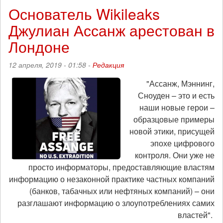
жилеты
Основатель Wikileaks
-
Джулиан Ассанж арестован в
борьба
еще
Лондоне
не
кончена
12 апреля, 2019 - 01:58 -
Редакция
"Ассанж, Мэннинг,
Сноуден – это и есть
наши новые герои –
образцовые примеры
новой этики, присущей
эпохе цифрового
контроля. Они уже не
просто информаторы, предоставляющие властям
информацию о незаконной практике частных компаний
(банков, табачных или нефтяных компаний) – они
разглашают информацию о злоупотреблениях самих
властей".