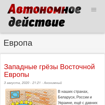
Перейти
к
Toggle
основному
navigat
содержанию
Европа
Западные грёзы Восточной
Европы
3 августа, 2020 - 21:21 -
Анонимный
В наших странах,
Беларуси, России и
Украине, ещё с давних