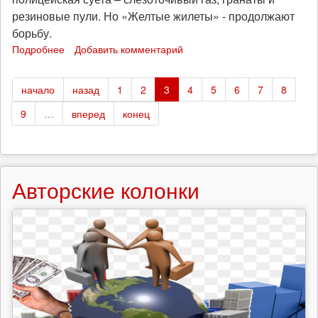
резиновые пули. Но «Желтые жилеты» - продолжают
борьбу.
Подробнее
о
Добавить комментарий
«Желтые
жилеты»:
начало
назад
1
2
3
4
5
6
7
8
Акт
14,
9
…
вперед
конец
марши
и
репрессии
Авторские колонки