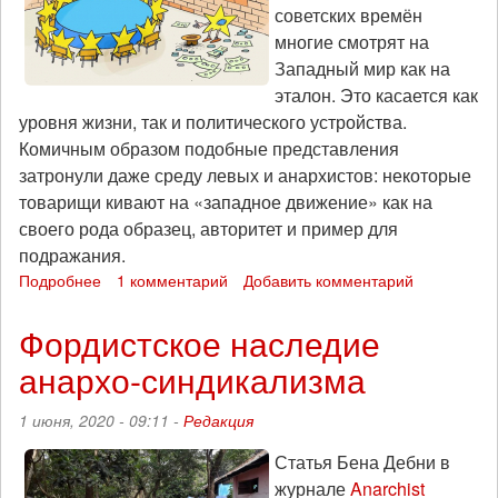
советских времён
многие смотрят на
Западный мир как на
эталон. Это касается как
уровня жизни, так и политического устройства.
Комичным образом подобные представления
затронули даже среду левых и анархистов: некоторые
товарищи кивают на «западное движение» как на
своего рода образец, авторитет и пример для
подражания.
Подробнее
о
1 комментарий
Добавить комментарий
Западные
грёзы
Фордистское наследие
Восточной
анархо-синдикализма
Европы
1 июня, 2020 - 09:11 -
Редакция
Статья Бена Дебни в
журнале
Anarchist