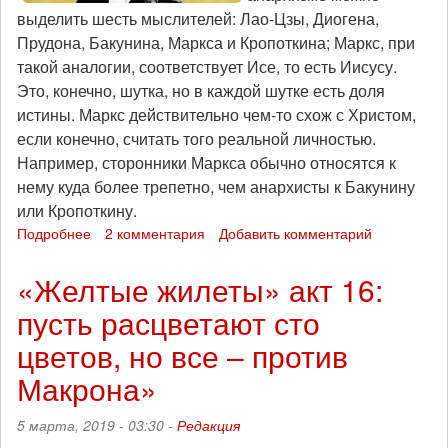
выделить шесть мыслителей: Лао-Цзы, Диогена,
Прудона, Бакунина, Маркса и Кропоткина; Маркс, при
такой аналогии, соответствует Исе, то есть Иисусу.
Это, конечно, шутка, но в каждой шутке есть доля
истины. Маркс действительно чем-то схож с Христом,
если конечно, считать того реальной личностью.
Например, сторонники Маркса обычно относятся к
нему куда более трепетно, чем анархисты к Бакунину
или Кропоткину.
Подробнее
о
2 комментария
Добавить комментарий
Апостол
Павел
«Желтые жилеты» акт 16:
марксизма
пусть расцветают сто
цветов, но все – против
Макрона»
5 марта, 2019 - 03:30 -
Редакция