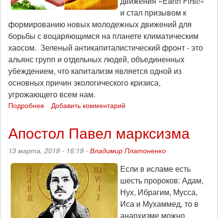
движения «Earth First!»
и стал призывом к
формированию новых молодежных движений для
борьбы с воцаряющимся на планете климатическим
хаосом. Зеленый антикапиталистический фронт - это
альянс групп и отдельных людей, объединенных
убеждением, что капитализм является одной из
основных причин экологического кризиса,
угрожающего всем нам.
Подробнее
о
Добавить комментарий
Манифест
Зеленого
Апостол Павел марксизма
Антикапиталистического
Фронта
13 марта, 2019 - 16:19 -
Владимир Платоненко
Если в исламе есть
шесть пророков: Адам,
Нух, Ибрагим, Мусса,
Иса и Мухаммед, то в
анархизме можно