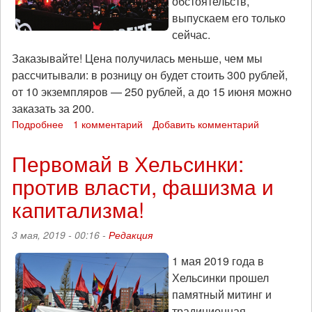
обстоятельств,
выпускаем его только
сейчас.
Заказывайте! Цена получилась меньше, чем мы
рассчитывали: в розницу он будет стоить 300 рублей,
от 10 экземпляров — 250 рублей, а до 15 июня можно
заказать за 200.
Подробнее
о
1 комментарий
Добавить комментарий
38-
му
Первомай в Хельсинки:
номеру
против власти, фашизма и
«Автонома»
быть!
капитализма!
Можно
заказывать!
3 мая, 2019 - 00:16 -
Редакция
1 мая 2019 года в
Хельсинки прошел
памятный митинг и
традиционная