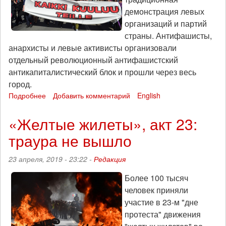
демонстрация левых
организаций и партий
страны. Антифашисты,
анархисты и левые активисты организовали
отдельный революционный антифашистский
антикапиталистический блок и прошли через весь
город.
Подробнее
о
Добавить комментарий
English
Первомай
в
«Желтые жилеты», акт 23:
Хельсинки:
траура не вышло
против
власти,
фашизма
23 апреля, 2019 - 23:22 -
Редакция
и
капитализма!
Более 100 тысяч
человек приняли
участие в 23-м "дне
протеста" движения