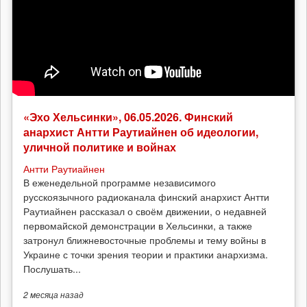
«Эхо Хельсинки», 06.05.2026. Финский
анархист Антти Раутиайнен об идеологии,
уличной политике и войнах
Антти Раутиайнен
В еженедельной программе независимого
русскоязычного радиоканала финский анархист Антти
Раутиайнен рассказал о своём движении, о недавней
первомайской демонстрации в Хельсинки, а также
затронул ближневосточные проблемы и тему войны в
Украине с точки зрения теории и практики анархизма.
Послушать...
2 месяца
назад