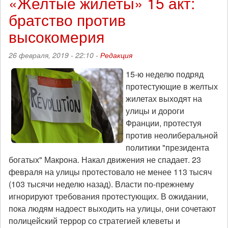
«Желтые жилеты» 15 акт:
акт
братство против
16:
пусть
высокомерия
расцветают
сто
26 февраля, 2019 - 22:10 -
Редакция
цветов,
но
15-ю неделю подряд
все
протестующие в желтых
–
против
жилетах выходят на
Макрона»
улицы и дороги
Франции, протестуя
против неолиберальной
политики "президента
богатых" Макрона. Накал движения не спадает. 23
февраля на улицы протестовало не менее 113 тысяч
(103 тысячи неделю назад). Власти по-прежнему
игнорируют требования протестующих. В ожидании,
пока людям надоест выходить на улицы, они сочетают
полицейский террор со стратегией клеветы и