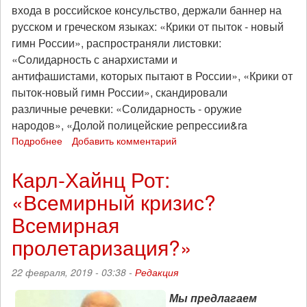
входа в российское консульство, держали баннер на
русском и греческом языках: «Крики от пыток - новый
гимн России», распространяли листовки:
«Солидарность с анархистами и
антифашистами, которых пытают в России», «Крики от
пыток-новый гимн России», скандировали
различные речевки: «Солидарность - оружие
народов», «Долой полицейские репрессии&ra
Подробнее
о
Добавить комментарий
В
Афинах
Карл-Хайнц Рот:
прошла
«Всемирный кризис?
акция
солидарности
Всемирная
с
арестованными
пролетаризация?»
российскими
анархистами
22 февраля, 2019 - 03:38 -
Редакция
и
антифашистами
Мы предлагаем