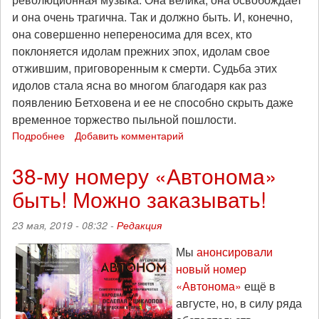
и она очень трагична. Так и должно быть. И, конечно,
она совершенно непереносима для всех, кто
поклоняется идолам прежних эпох, идолам свое
отжившим, приговоренным к смерти. Судьба этих
идолов стала ясна во многом благодаря как раз
появлению Бетховена и ее не способно скрыть даже
временное торжество пыльной пошлости.
Подробнее
о
Добавить комментарий
Бакунин
и
38-му номеру «Автонома»
Бетховен
быть! Можно заказывать!
23 мая, 2019 - 08:32 -
Редакция
Мы
анонсировали
новый номер
«Автонома»
ещё в
августе, но, в силу ряда