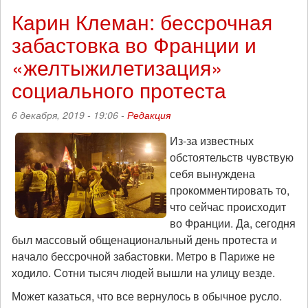
результатах
Карин Клеман: бессрочная
падении
забастовка во Франции и
Берлинской
стены
«желтыжилетизация»
(вопрос
о
социального протеста
мигрантах
и
6 декабря, 2019 - 19:06 -
Редакция
другие)
Из-за известных
обстоятельств чувствую
себя вынуждена
прокомментировать то,
что сейчас происходит
во Франции. Да, сегодня
был массовый общенациональный день протеста и
начало бессрочной забастовки. Метро в Париже не
ходило. Сотни тысяч людей вышли на улицу везде.
Может казаться, что все вернулось в обычное русло.