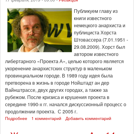
пролетаризация?»
Публикуем главу из
книги известного
немецкого анархиста и
публициста Хорста
Штовассера (7.01.1951 -
29.08.2009). Хорст был
автором известного
либертарного «Проекта А», целью которого является
укоренение анархистских структур в маленьком
провинциальном городе. В 1989 году идея была
претворена в жизнь в городе Нойштадт ан дер
Вайнштрассе, двух других городах, а также за
рубежом. После кризиса и крушения проекта в
середине 1990-х гг. начался дискуссионный процесс о
продолжении проекта. С 2005 г.
Подробнее
о
1 комментарий
Добавить комментарий
Хорст
Штовассер: