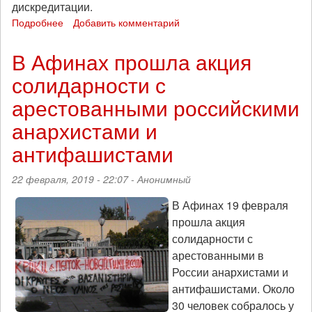
дискредитации.
Подробнее
о
Добавить комментарий
«Желтые
жилеты»
В Афинах прошла акция
15
солидарности с
акт:
братство
арестованными российскими
против
высокомерия
анархистами и
антифашистами
22 февраля, 2019 - 22:07 -
Анонимный
В Афинах 19 февраля
прошла акция
солидарности с
арестованными в
России анархистами и
антифашистами. Около
30 человек собралось у