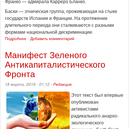
Франко — адмирала Карреро Бланко.
Баски — этническая группа, проживающая на стыке
государств Испании и Франции. На протяжении
длительного периода они сталкиваются с разными
формами национальной дискриминации.
Подробнее
о
Добавить комментарий
Невечный
конфликт:
Манифест Зеленого
фильм
Антикапиталистического
«Операция
чудовище»
Фронта
(1979)
18 марта, 2019 - 01:12 -
Редакция
Этот текст был впервые
опубликован
активистами
радикального анархо-
экологического