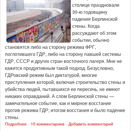
столице праздновали
в
Брно
30-ю годовщину
(Чехия)
падения Берлинской
стены. Когда
рассуждают об этом
событии, обычно
становятся либо на сторону режима ФРГ,
поглотившего ГДР, либо на сторону павшей системы
ГДР, СССР и других стран восточного лагеря. Мне не
кажется продуктивным такой подход. Безусловно,
ГДРовский режим был диктатурой, многие
преступления которой, включая строительство стены и
убийства людей, пытавшихся ее пересечь, не имеют
никаких оправданий. А слом Берлинской стены —
замечательное событие, как и мирное восстание
против режима ГДР; итогом восстания и было падение
стены.
Подробнее
о
10 комментариев
Добавить комментарий
О