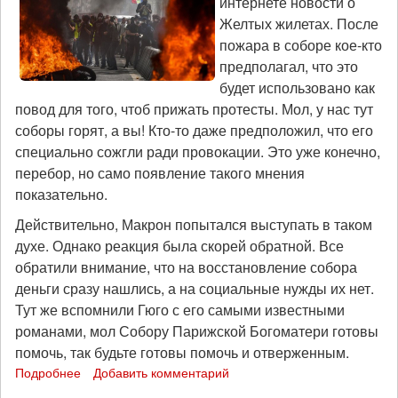
интернете новости о
Желтых жилетах. После
пожара в соборе кое-кто
предполагал, что это
будет использовано как
повод для того, чтоб прижать протесты. Мол, у нас тут
соборы горят, а вы! Кто-то даже предположил, что его
специально сожгли ради провокации. Это уже конечно,
перебор, но само появление такого мнения
показательно.
Действительно, Макрон попытался выступать в таком
духе. Однако реакция была скорей обратной. Все
обратили внимание, что на восстановление собора
деньги сразу нашлись, а на социальные нужды их нет.
Тут же вспомнили Гюго с его самыми известными
романами, мол Собору Парижской Богоматери готовы
помочь, так будьте готовы помочь и отверженным.
Подробнее
о
Добавить комментарий
Желтые