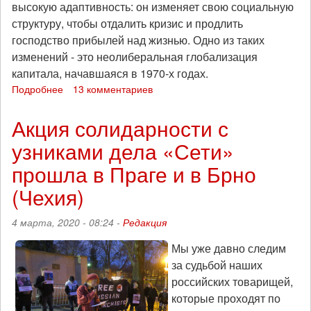
высокую адаптивность: он изменяет свою социальную
структуру, чтобы отдалить кризис и продлить
господство прибылей над жизнью. Одно из таких
изменений - это неолиберальная глобализация
капитала, начавшаяся в 1970-х годах.
Подробнее
о
13 комментариев
Фордистское
наследие
Акция солидарности с
анархо-
узниками дела «Сети»
синдикализма
прошла в Праге и в Брно
(Чехия)
4 марта, 2020 - 08:24 -
Редакция
Мы уже давно следим
за судьбой наших
российских товарищей,
которые проходят по