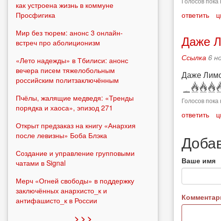
Голосов пока 
как устроена жизнь в коммуне
Просфигика
ответить
ц
Мир без тюрем: анонс 3 онлайн-
Даже Л
встреч про аболиционизм
Ссылка
6 н
«Лето надежды» в Тбилиси: анонс
вечера писем тяжелобольным
Даже Лимо
российским политзаключённым
Пчёлы, жалящие медведя: «Тренды
Голосов пока 
порядка и хаоса», эпизод 271
ответить
ц
Открыт предзаказ на книгу «Анархия
после левизны» Боба Блэка
Доба
Создание и управление групповыми
Ваше имя
чатами в Signal
Мерч «Огней свободы» в поддержку
заключённых анархисто_к и
Коммента
антифашисто_к в России
> > >