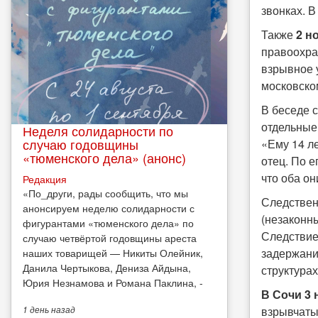
звонках. 
Также
2 н
правоохра
взрывное 
московско
В беседе 
отдельные 
Неделя солидарности по
случаю годовщины
«Ему 14 ле
«тюменского дела» (анонс)
отец. По 
что оба он
Редакция
​«По_други, рады сообщить, что мы
Следственн
анонсируем неделю солидарности с
(незаконн
фигурантами «тюменского дела» по
Следствие
случаю четвёртой годовщины ареста
задержани
наших товарищей — Никиты Олейник,
Данила Чертыкова, Дениза Айдына,
структурах
Юрия Незнамова и Романа Паклина, -
В Сочи
3 
взрывчаты
1 день
назад