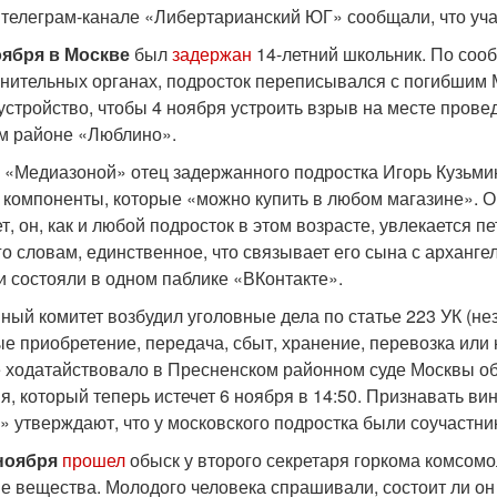
В телеграм-канале «Либертарианский ЮГ» сообщали, что уча
оября
в Москве
был
задержан
14-летний школьник. По соо
нительных органах, подросток переписывался с погибшим
устройство, чтобы 4 ноября устроить взрыв на месте пров
м районе «Люблино».
с «Медиазоной» отец задержанного подростка Игорь Кузьмин
компоненты, которые «можно купить в любом магазине». Он 
т, он, как и любой подросток в этом возрасте, увлекается
его словам, единственное, что связывает его сына с архан
и состояли в одном паблике «ВКонтакте».
ый комитет возбудил уголовные дела по статье 223 УК (нез
ые приобретение, передача, сбыт, хранение, перевозка или
 ходатайствовало в Пресненском районном суде Москвы об а
я, который теперь истечет 6 ноября в 14:50. Признавать в
» утверждают, что у московского подростка были соучастни
ноября
прошел
обыск у второго секретаря горкома комсомо
е вещества. Молодого человека спрашивали, состоит ли он 