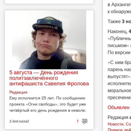
в Арханге
к обнаруж
Также
3 н
Наконец,
«Публичны
письмом» 
По версии
«С ним бр
парень нас
5 августа — День рождения
выпустят»,
политзаключённого
антифашиста Савелия Фролова
исполните
моральное,
Редакция
пресечени
Ему исполнится 25 лет. По сообщению
проекта «Огни свободы», это будет уже
Объявлен
четвёртый его день рождения в неволе.
Редакция
1
3 дня
назад
Новости
,
Со
Прямое дей