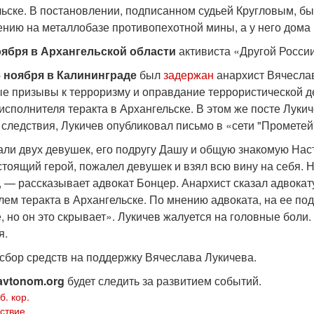
льске. В постановлении, подписанном судьей Кругловым, б
ению на металлобазе противопехотной мины, а у него дома 
оября
в Архангельской области
активиста «Другой Росс
4 ноября в Калининграде
был
задержан
анархист Вячеслав
е призывы к терроризму и оправдание террористической д
исполнителя теракта в Архангельске. В этом же посте Луки
 следствия, Лукичев опубликовал письмо в «сети "Прометей
али двух девушек, его подругу Дашу и общую знакомую Наст
тоящий герой, пожалел девушек и взял всю вину на себя. Н
 — рассказывает адвокат Бонцер. Анархист сказал адвокату,
лем теракта в Архангельске. По мнению адвоката, на ее по
 но он это скрывает». Лукичев жалуется на головные боли.
я.
сбор средств на поддержку Вячеслава Лукичева.
avtonom.org
будет следить за развитием событий.
б. кор.
ствие