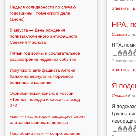
Неделя солидарности по случаю
ответить
ц
годовщины «тюменского дела»
(анонс)
НРА, п
5 августа — День рождения
Ссылка
5 н
политзаключённого антифашиста
Савелия Фролова
НРА, помни
Пятый год войны и сослагательное
рассмотрение недавних событий
Голосов пока 
ответить
ц
Иркутского антифашиста Антона
Калакина вернули из тюремной
больницы в колонию
Я подс
Экономический кризис в России:
Ссылка
6 н
«Тренды порядка и хаоса», эпизод
272
Я подскаж
Группа ли
«мы — лес, который защищает себя»
леворадик
или зачем шиповать деревья
Наш общий язык — сопротивление: