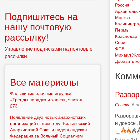
Россия
Архангельс
Подпишитесь на
Москва
нашу почтовую
Калинингра
Пермь
рассылку!
Краснодар
Сочи
Управление подписками на почтовые
ФСБ
Михаил Жл
рассылки
Добавить к
Комм
Все материалы
Развор
Фальшивые елочные игрушки:
«Тренды порядка и хаоса», эпизод
Ссылка
5 н
273
Развороши
Появление двух новых анархистских
и доносы. 
организаций в этом году: Вильнюсский
Анархистский Союз и нидерландская
Федерация за Вольный Социализм
Рейтинг:
2
(
1
г