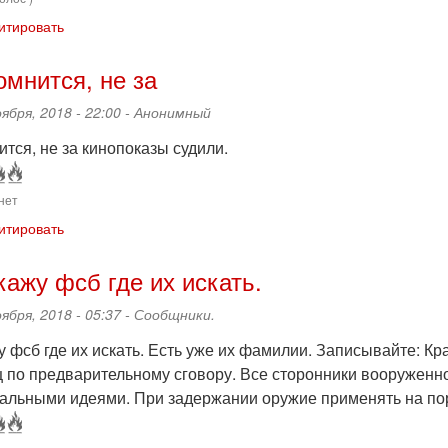
итировать
омнится, не за
оября, 2018 - 22:00 -
Анонимный
тся, не за кинопоказы судили.
нет
итировать
кажу фсб где их искать.
оября, 2018 - 05:37 -
Сообщники.
у фсб где их искать. Есть уже их фамилии. Записывайте: К
ц по предварительному сговору. Все сторонники вооруженн
альными идеями. При задержании оружие применять на по