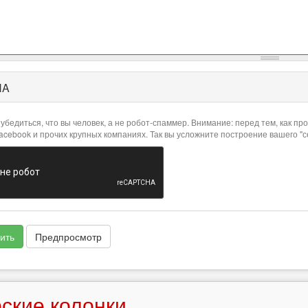
HA
убедиться, что вы человек, а не робот-спаммер. Внимание: перед тем, как 
Facebook и прочих крупных компаниях. Так вы усложните построение вашего "
ить
Предпросмотр
ские колонки