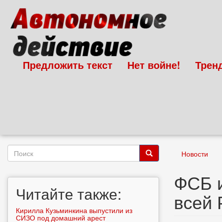
Перейти
к
основному
содержанию
Предложить текст
Нет войне!
Трен
Форма
Новости
поиска
Поиск
ФСБ и
Читайте также:
всей 
Кирилла Кузьминкина выпустили из
СИЗО под домашний арест