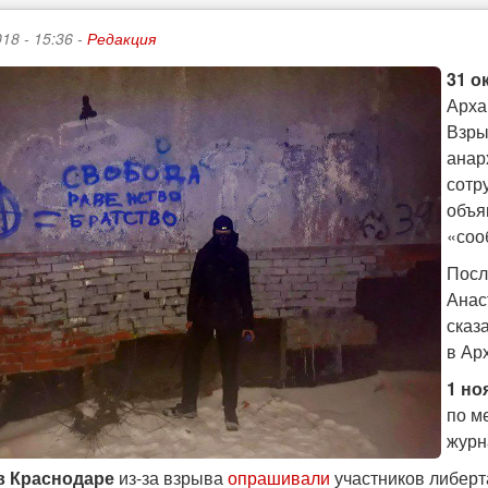
18 - 15:36 -
Редакция
31 о
Арха
Взры
анар
сотр
объя
«соо
Посл
Анас
сказ
в Ар
1 но
по м
журн
в Краснодаре
из-за взрыва
опрашивали
участников либерта