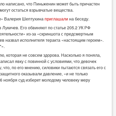
ыло написано, что Пиньженин может быть причастен
могут остаться взрывчатые вещества.
ии» Валерия Шептухина
приглашали
на беседу.
 Лукичев. Его обвиняют по статье 205.2 УК РФ
еятельности» из-за «скриншота с предсмертным
чев назвал исполнителя теракта «настоящим героем».
"».
ю, которая не совсем здорова. Насколько я поняла,
аписал явку с повинной с условиями, что девочек
 что, по его мнению, силовики пытаются связать его с
дзащитного оказывали давление, «и не только
 6 ноября суд изберет молодому человеку меру