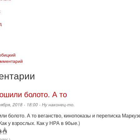
к
д
обицкий
омментарий
ентарии
ошили болото. А то
оября, 2018 - 18:00 -
Ну наконец-то.
ли болото. А то веганство, кинопоказы и переписка Маркуз
Как у взрослых. Как у НРА в 90ые.)
олос )