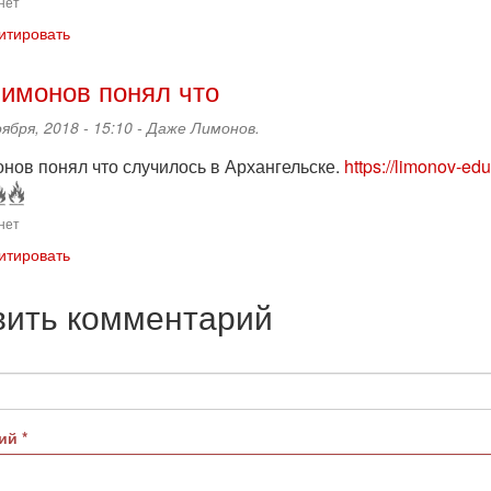
нет
итировать
имонов понял что
оября, 2018 - 15:10 -
Даже Лимонов.
нов понял что случилось в Архангельске.
https://limonov-ed
нет
итировать
вить комментарий
рий
*