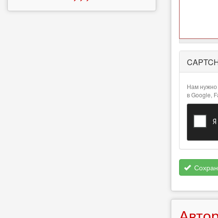
Более
CAPTC
подробная
информация
о текстовых
Нам нужно 
форматах
в Google, 
Сохран
Автор