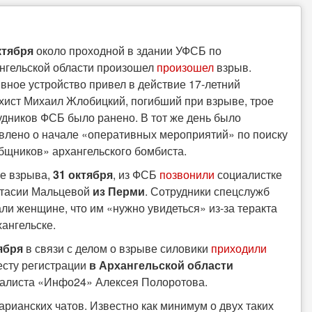
ктября
около проходной в здании УФСБ по
нгельской области произошел
произошел
взрыв.
вное устройство привел в действие 17-летний
хист Михаил Жлобицкий, погибший при взрыве, трое
удников ФСБ было ранено. В тот же день было
влено о начале «оперативных мероприятий» по поиску
бщников» архангельского бомбиста.
е взрыва,
31 октября
, из ФСБ
позвонили
социалистке
тасии Мальцевой
из
Перми
. Сотрудники спецслужб
али женщине, что им «нужно увидеться» из-за теракта
хангельске.
ября
в связи с делом о взрыве силовики
приходили
есту регистрации
в Архангельской области
алиста «Инфо24» Алексея Полоротова.
рианских чатов. Известно как минимум о двух таких