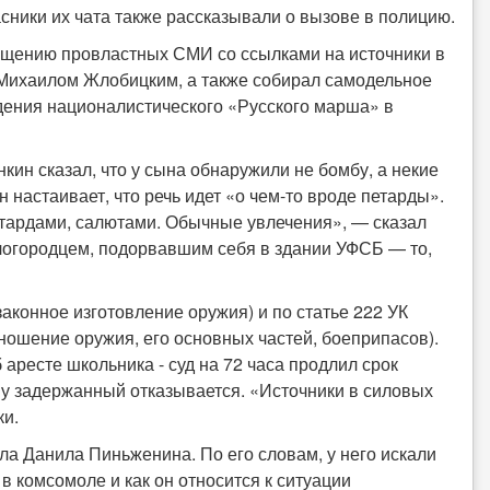
сники их чата также рассказывали о вызове в полицию.
бщению провластных СМИ со ссылками на источники в
 Михаилом Жлобицким, а также собирал самодельное
едения националистического «Русского марша» в
кин сказал, что у сына обнаружили не бомбу, а некие
настаивает, что речь идет «о чем-то вроде петарды».
 петардами, салютами. Обычные увлечения», — сказал
гелогородцем, подорвавшим себя в здании УФСБ — то,
аконное изготовление оружия) и по статье 222 УК
 ношение оружия, его основных частей, боеприпасов).
ресте школьника - суд на 72 часа продлил срок
ину задержанный отказывается. «Источники в силовых
ки.
ла Данила Пиньженина. По его словам, у него искали
в комсомоле и как он относится к ситуации