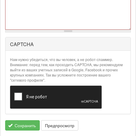
CAPTCHA
Более
подробная
информация
Нам нужно убедиться, что вы человек, а не робот-спаммер.
о
Внимание: перед тем, как проходить CAPTCHA, мы рекомендуем
текстовых
выйти из ваших учетных записей в Google, Facebook и прочих
крупных компаниях. Так вы усложните построение вашего
форматах
"сетевого профиля".
Сохранить
Предпросмотр