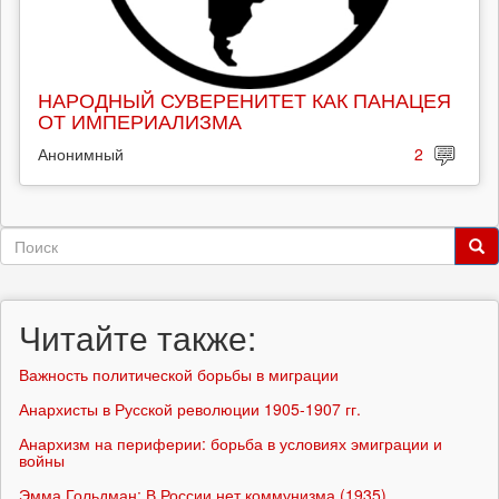
НАРОДНЫЙ СУВЕРЕНИТЕТ КАК ПАНАЦЕЯ
ОТ ИМПЕРИАЛИЗМА
Анонимный
2
Форма
поиска
Поиск
Читайте также:
Важность политической борьбы в миграции
Анархисты в Русской революции 1905-1907 гг.
Анархизм на периферии: борьба в условиях эмиграции и
войны
Эмма Гольдман: В России нет коммунизма (1935)