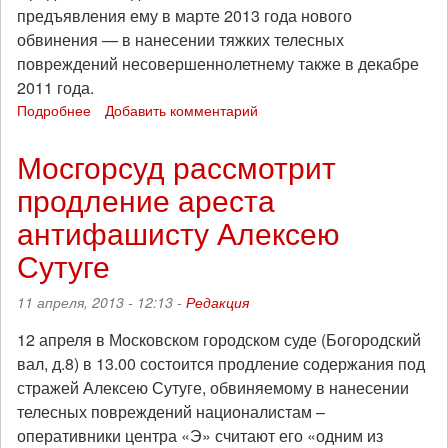
предъявления ему в марте 2013 года нового
обвинения — в нанесении тяжких телесных
повреждений несовершеннолетнему также в декабре
2011 года.
Подробнее
о
Добавить комментарий
Дело
Алексея
Мосгорсуд рассмотрит
Сутуги:
продление ареста
информационная
справка
антифашисту Алексею
Сутуге
11 апреля, 2013 - 12:13 -
Редакция
12 апреля в Московском городском суде (Богородский
вал, д.8) в 13.00 состоится продление содержания под
стражей Алексею Сутуге, обвиняемому в нанесении
телесных повреждений националистам –
оперативники центра «Э» считают его «одним из