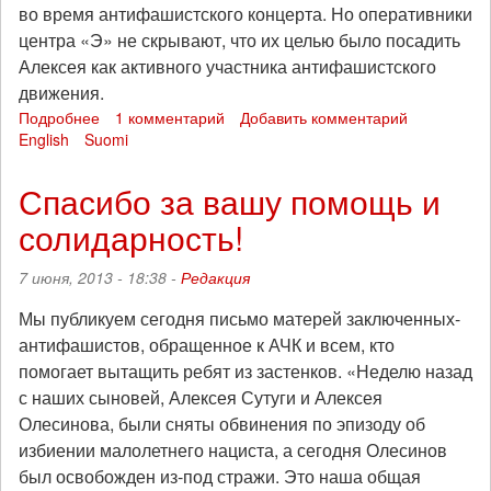
во время антифашистского концерта. Но оперативники
центра «Э» не скрывают, что их целью было посадить
Алексея как активного участника антифашистского
движения.
Подробнее
о
1 комментарий
Добавить комментарий
English
Suomi
Нужна
солидарность:
соберем
Спасибо за вашу помощь и
залог
солидарность!
для
Алексея
Сутуги!
7 июня, 2013 - 18:38 -
Редакция
Мы публикуем сегодня письмо матерей заключенных-
антифашистов, обращенное к АЧК и всем, кто
помогает вытащить ребят из застенков. «Неделю назад
с наших сыновей, Алексея Сутуги и Алексея
Олесинова, были сняты обвинения по эпизоду об
избиении малолетнего нациста, а сегодня Олесинов
был освобожден из-под стражи. Это наша общая