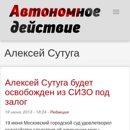
Перейти
к
Toggle
основному
navigat
содержанию
Алексей Сутуга
Алексей Сутуга будет
освобожден из СИЗО под
залог
19 июня, 2013 - 18:24 -
Редакция
19 июня Московский городской суд удовлетворил
ходатайство следствия об изменении меры