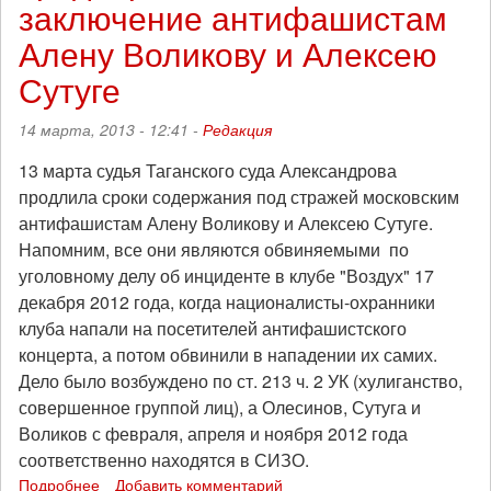
заключение антифашистам
на
воле
Алену Воликову и Алексею
к
Сутуге
солидарности
14 марта, 2013 - 12:41 -
Редакция
13 марта судья Таганского суда Александрова
продлила сроки содержания под стражей московским
антифашистам Алену Воликову и Алексею Сутуге.
Напомним, все они являются обвиняемыми по
уголовному делу об инциденте в клубе "Воздух" 17
декабря 2012 года, когда националисты-охранники
клуба напали на посетителей антифашистского
концерта, а потом обвинили в нападении их самих.
Дело было возбуждено по ст. 213 ч. 2 УК (хулиганство,
совершенное группой лиц), а Олесинов, Сутуга и
Воликов с февраля, апреля и ноября 2012 года
соответственно находятся в СИЗО.
Подробнее
о
Добавить комментарий