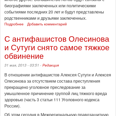
биографиями заключенных или политическими
событиями последних 20 лет и будут представлены
родственниками и друзьями заключенных.
Подробнее
о
Добавить комментарий
В
Москве
С антифашистов Олесинова
пройдёт
и Сутуги снято самое тяжкое
аукцион
в
обвинение
поддержку
заключенных-
31 мая, 2013 - 03:51 -
Редакция
антифашистов
В отношении антифашистов Алексея Сутуги и Алексея
Олесинова за отсутствием состава преступления
прекращено уголовное преследование за
умышленное причинение группой лиц тяжкого вреда
здоровью (часть 3 статьи 111 Уголовного кодекса
России).
Об этом сегодня в Межрегиональную правозащитную