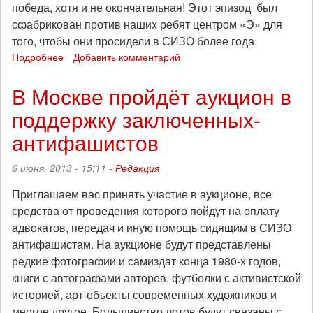
победа, хотя и не окончательная! Этот эпизод был
сфабрикован против наших ребят центром «Э» для
того, чтобы они просидели в СИЗО более года.
Подробнее
о
Добавить комментарий
Спасибо
за
В Москве пройдёт аукцион в
вашу
поддержку заключенных-
помощь
и
антифашистов
солидарность!
6 июня, 2013 - 15:11 -
Редакция
Приглашаем вас принять участие в аукционе, все
средства от проведения которого пойдут на оплату
адвокатов, передач и иную помощь сидящим в СИЗО
антифашистам. На аукционе будут представлены
редкие фотографии и самиздат конца 1980-х годов,
книги с автографами авторов, футболки с активистской
историей, арт-объекты современных художников и
многое другое. Большинство лотов будут связаны с