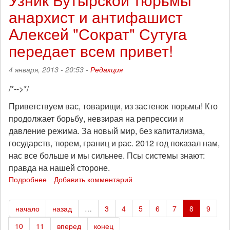
Сутугу
анархист и антифашист
с
Днем
Алексей "Сократ" Сутуга
Рождения!
передает всем привет!
4 января, 2013 - 20:53 -
Редакция
/*-->*/
Приветствуем вас, товарищи, из застенок тюрьмы! Кто
продолжает борьбу, невзирая на репрессии и
давление режима. За новый мир, без капитализма,
государств, тюрем, границ и рас. 2012 год показал нам,
нас все больше и мы сильнее. Псы системы знают:
правда на нашей стороне.
Подробнее
о
Добавить комментарий
Узник
Бутырской
начало
назад
…
3
4
5
6
7
8
9
тюрьмы
анархист
10
11
вперед
конец