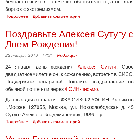
белоленточников – стечение обстоятельств, а не воля
качестве
свидетеля
борцов с экстремизмом.
по
Подробнее
о
Добавить комментарий
делу
О
Игоря
«замороженных»
Поздравьте Алексея Сутугу с
Харченко
преследованиях
Днем Рождения!
антифашистов
22 января, 2013 - 17:31 -
Редакция
24 января день рождения
Алексея Сутуги
. Свое
двадцатисемилетие он, к сожалению, встретит в СИЗО.
Поддержите товарища! Пошлите поздравление по
обычной почте или через
ФСИН-письмо
.
Данные для отправки: ФКУ СИЗО-2 УФСИН России по
г.Москве 127055, Москва, ул. Новослободская д. 45
Сутуге Алексею Владимировичу, 1986 г. р.
Подробнее
о
Добавить комментарий
Поздравьте
Алексея
Узник Бутырской тюрьмы