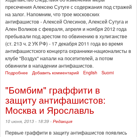
пресечения Алексею Сутуге с содержания под стражей
на залог. Напомним, что трое московских
антифашистов - Алексей Олесинов, Алексей Сутуга и
Ален Воликов с февраля, апреля и ноября 2012 года
пребывали под арестом по обвинению в хулиганстве
(ст. 213 ч. 2 УК РФ) - 17 декабря 2011 года во время
антифашистского концерта охранники-националисты в
клубе "Воздух" напали на посетителей, а потом
обвинили в нападении антифашистов.
Подробнее
о
Добавить комментарий
English
Suomi
Алексей
Сутуга
"Бомбим" граффити в
будет
защиту антифашистов:
освобожден
из
Москва и Ярославль
СИЗО
под
10 июня, 2013 - 18:39 -
Редакция
залог
Первые граффити в защиту антифашистов появлись