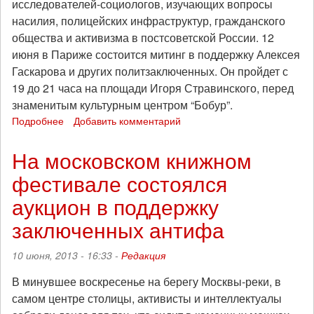
исследователей-социологов, изучающих вопросы
насилия, полицейских инфраструктур, гражданского
общества и активизма в постсоветской России. 12
июня в Париже состоится митинг в поддержку Алексея
Гаскарова и других политзаключенных. Он пройдет с
19 до 21 часа на площади Игоря Стравинского, перед
знаменитым культурным центром “Бобур”.
Подробнее
о
Добавить комментарий
В
Париже
На московском книжном
пройдут
фестивале состоялся
дни
солидарности
аукцион в поддержку
с
Алексеем
заключенных антифа
Гаскаровым
и
10 июня, 2013 - 16:33 -
Редакция
российскими
антифашистами
В минувшее воскресенье на берегу Москвы-реки, в
самом центре столицы, активисты и интеллектуалы