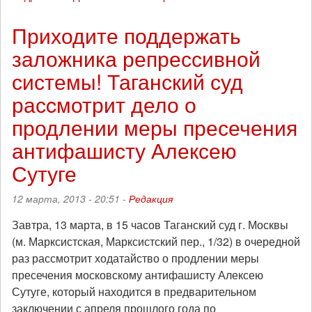
Таганский
суд
Приходите поддержать
продлил
заложника репрессивной
предварительное
заключение
системы! Таганский суд
антифашистам
Алену
расcмотрит дело о
Воликову
продлении меры пресечения
и
Алексею
антифашисту Алексею
Сутуге
Сутуге
12 марта, 2013 - 20:51 -
Редакция
Завтра, 13 марта, в 15 часов Таганский суд г. Москвы
(м. Марксистская, Марксистский пер., 1/32) в очередной
раз рассмотрит ходатайство о продлении меры
пресечения московскому антифашисту Алексею
Сутуге, который находится в предварительном
заключении с апреля прошлого года по