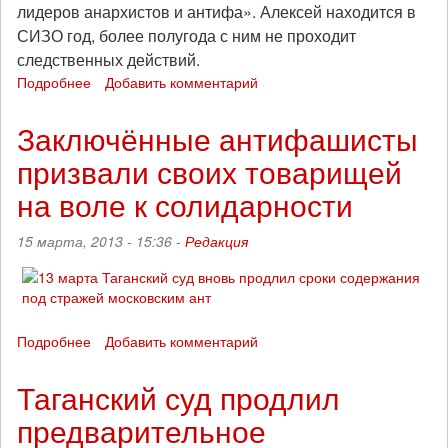
лидеров анархистов и антифа». Алексей находится в
СИЗО год, более полугода с ним не проходит
следственных действий.
Подробнее
о
Добавить комментарий
Мосгорсуд
рассмотрит
Заключённые антифашисты
продление
призвали своих товарищей
ареста
антифашисту
на воле к солидарности
Алексею
Сутуге
15 марта, 2013 - 15:36 -
Редакция
Подробнее
о
Добавить комментарий
Заключённые
антифашисты
Таганский суд продлил
призвали
предварительное
своих
товарищей