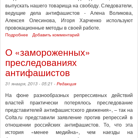
выпускать нашего товарища на свободу. Следователи,
ведущие дела антифашистов - Алена Воликова,
Алексея Олесинова, Игоря Харченко используют
провокационные методы в своей работе.
Подробнее
о
Добавить комментарий
Антифашист
Алексей
О «замороженных»
Сутуга,
преследованиях
находящийся
в
антифашистов
тюрьме
"Бутырка",
31 января, 2013 - 05:21 -
Редакция
обратился
к
На фоне разнообразных репрессивных действий
товарищам
властей практически потерялось преследование
в
связи
представителей антифашистского движения», – так на
с
Colta.ru представили заявление против репрессий в
привлечением
отношении российских антифашистов. То, что эта
его
история «менее медийна», чем наезды на
в