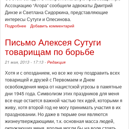
Ассоциацию “Агора” сообщили адвокаты Дмитрий
Динзе и Светлана Сидоркина, представляющие
интересы Сутуги и Олесинова.
Подробнее
о
Добавить комментарий
С
антифашистов
Письмо Алексея Сутуги
Олесинова
товарищам по борьбе
и
Сутуги
снято
21 мая, 2013 - 17:13 -
Редакция
самое
тяжкое
Хотя и с опозданием, но все же хочу поздравить всех
обвинение
товарищей и друзей с Первомаем и Днем
освобождения мира от нацистской угрозы в памятные
дни 1945 года. Символизм этих праздников для меня
все еще остается важной частью тех идей, которыми я
живу, хотя второй год не могу принимать участия в их
праздновании. Но даже в тюрьме они являются
жизнеутверждающими, т.к. основная масса людей,
окружающих меня, вполне могли бы на воле стоять