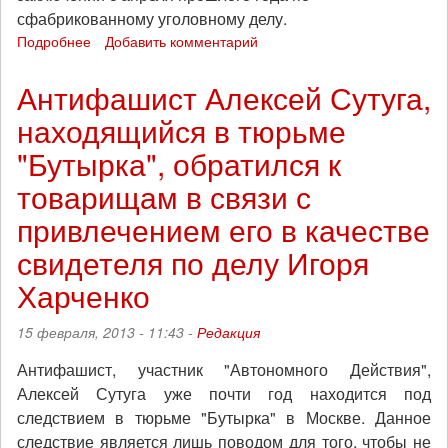
сфабрикованному уголовному делу.
Подробнее
о
Добавить комментарий
Приходите
поддержать
Антифашист Алексей Сутуга,
заложника
находящийся в тюрьме
репрессивной
системы!
"Бутырка", обратился к
Таганский
суд
товарищам в связи с
расcмотрит
привлечением его в качестве
дело
о
свидетеля по делу Игоря
продлении
меры
Харченко
пресечения
антифашисту
15 февраля, 2013 - 11:43 -
Редакция
Алексею
Сутуге
Антифашист, участник "Автономного Действия",
Алексей Сутуга уже почти год находится под
следствием в тюрьме "Бутырка" в Москве. Данное
следствие является лишь поводом для того, чтобы не