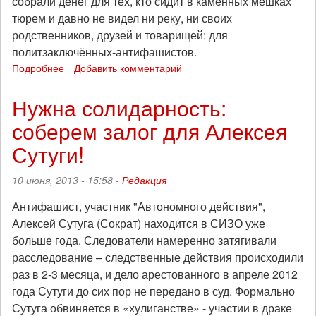
собрали денег для тех, кто сидит в каменных мешках
тюрем и давно не видел ни реку, ни своих
родственников, друзей и товарищей: для
политзаключённых-антифашистов.
Подробнее
о
Добавить комментарий
На
московском
Нужна солидарность:
книжном
соберем залог для Алексея
фестивале
состоялся
Сутуги!
аукцион
в
10 июня, 2013 - 15:58 -
Редакция
поддержку
заключенных
Антифашист, участник "Автономного действия",
антифа
Алексей Сутуга (Сократ) находится в СИЗО уже
больше года. Следователи намеренно затягивали
расследование – следственные действия происходили
раз в 2-3 месяца, и дело арестованного в апреле 2012
года Сутуги до сих пор не передано в суд. Формально
Сутуга обвиняется в «хулиганстве» - участии в драке