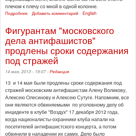
плечом к плечу со мной в одной колонне.
Подробнее
о
Добавить комментарий
English
Письмо
Алексея
Фигурантам "московского
Сутуги
дела антифашистов"
товарищам
по
продлены сроки содержания
борьбе
под стражей
14 мая, 2013 - 19:07 -
Редакция
13 и 14 мая были продлены сроки содержания под
стражей московским антифашистам Алену Воликову,
Алексею Олесинову и Алексею Сутуге. Напомним, все
они являются обвиняемыми по уголовному делу об
инциденте в клубе "Воздух" 17 декабря 2012 года,
когда националисты-охранники клуба напали на
посетителей антифашистского концерта, а потом
обвинили в нападении их самих. Дело было