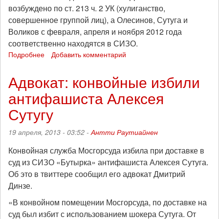
возбуждено по ст. 213 ч. 2 УК (хулиганство,
совершенное группой лиц), а Олесинов, Сутуга и
Воликов с февраля, апреля и ноября 2012 года
соответственно находятся в СИЗО.
Подробнее
о
Добавить комментарий
Фигурантам
"московского
Адвокат: конвойные избили
дела
антифашиста Алексея
антифашистов"
продлены
Сутугу
сроки
содержания
19 апреля, 2013 - 03:52 -
Антти Раутиайнен
под
стражей
Конвойная служба Мосгорсуда избила при доставке в
суд из СИЗО «Бутырка» антифашиста Алексея Сутуга.
Об это в твиттере сообщил его адвокат Дмитрий
Динзе.
«В конвойном помещении Мосгорсуда, по доставке на
суд был избит с использованием шокера Сутуга. От