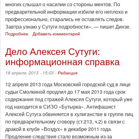
многих слышал о насилии со стороны ментов. По
предварительной информации избили его неплохо и
профессионально, старались не оставлять следов.
Завтра узнаю у Сутуги подробности», — пишет Динзе.
Подробнее
о
Добавить комментарий
Адвокат:
конвойные
Дело Алексея Сутуги:
избили
информационная справка
антифашиста
Алексея
Сутугу
18 апреля, 2013 - 15:03 -
Редакция
12 апреля 2013 года Московский городской суд в лице
судьи Смолкиной продлил до 17 мая 2013 года срок
содержания под стражей Алексея Сутуги, который уже
год находится в СИЗО «Бутырка». Антифашист
Алексей Сутуга обвиняется в хулиганстве в группе лиц
по предварительному сговору (ст.213, ч.2) в связи с
дракой в клубе «Воздух» в декабре 2011 года.
Продление следствия стало возможным из-за