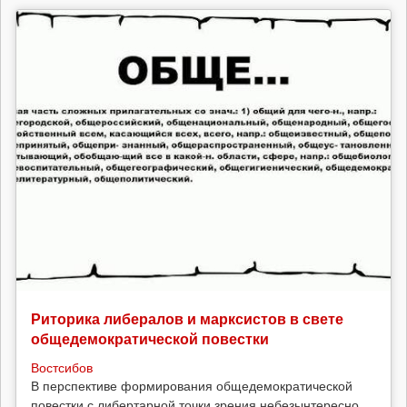
Риторика либералов и марксистов в свете
общедемократической повестки
Востсибов
В перспективе формирования общедемократической
повестки с либертарной точки зрения небезынтересно