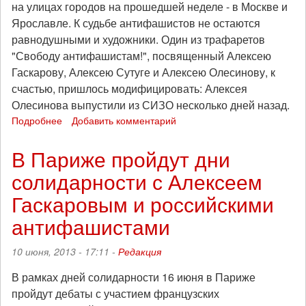
на улицах городов на прошедшей неделе - в Москве и
Ярославле. К судьбе антифашистов не остаются
равнодушными и художники. Один из трафаретов
"Свободу антифашистам!", посвященный Алексею
Гаскарову, Алексею Сутуге и Алексею Олесинову, к
счастью, пришлось модифицировать: Алексея
Олесинова выпустили из СИЗО несколько дней назад.
Подробнее
о
Добавить комментарий
"Бомбим"
граффити
В Париже пройдут дни
в
солидарности с Алексеем
защиту
антифашистов:
Гаскаровым и российскими
Москва
и
антифашистами
Ярославль
10 июня, 2013 - 17:11 -
Редакция
В рамках дней солидарности 16 июня в Париже
пройдут дебаты с участием французских