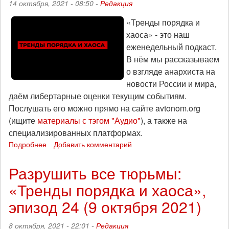
14 октября, 2021 - 08:50 -
Редакция
«Тренды порядка и
хаоса» - это наш
еженедельный подкаст.
В нём мы рассказываем
о взгляде анархиста на
новости России и мира,
даём либертарные оценки текущим событиям.
Послушать его можно прямо на сайте avtonom.org
(ищите
материалы с тэгом "Аудио"
), а также на
специализированных платформах.
Подробнее
о
Добавить комментарий
«Тренды
порядка
Разрушить все тюрьмы:
и
«Тренды порядка и хаоса»,
хаоса»
доступны
эпизод 24 (9 октября 2021)
на
новых
8 октября, 2021 - 22:01 -
Редакция
платформах