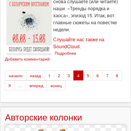
снова слушаете (или читаете)
2021)
наши «Тренды порядка и
хаоса», эпизод 15. Итак, вот
главные сюжеты на повестке
недели.
Слушайте нас также на
SoundCloud
.
Подробнее
о
Добавить комментарий
Медиа,
протесты
и
начало
назад
1
2
3
4
5
6
7
8
спецслужбы:
«Тренды
9
…
вперед
конец
порядка
и
хаоса»,
эпизод
15
Авторские колонки
(8
августа
2021)