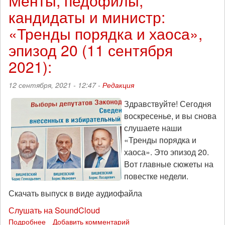
Менты, педофилы,
и
кандидаты и министр:
российские
выборы:
«Тренды порядка и хаоса»,
«Тренды
порядка
эпизод 20 (11 сентября
и
2021):
хаоса»,
эпизод
21
12 сентября, 2021 - 12:47 -
Редакция
(18
сентября
Здравствуйте! Сегодня
2021)
воскресенье, и вы снова
слушаете наши
«Тренды порядка и
хаоса». Это эпизод 20.
Вот главные сюжеты на
повестке недели.
Скачать выпуск в виде аудиофайла
Слушать на SoundCloud
Подробнее
о
Добавить комментарий