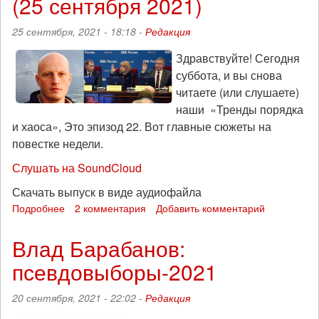
(25 сентября 2021)
октября
2021)
25 сентября, 2021 - 18:18 -
Редакция
Здравствуйте! Сегодня
суббота, и вы снова
читаете (или слушаете)
наши «Тренды порядка
и хаоса», Это эпизод 22. Вот главные сюжеты на
повестке недели.
Слушать на SoundCloud
Скачать выпуск в виде аудиофайла
Подробнее
о
2 комментария
Добавить комментарий
Силовики
победили
Влад Барабанов:
IT,
псевдовыборы-2021
в
Москве
властям
20 сентября, 2021 - 22:02 -
Редакция
не