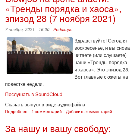
«Тренды порядка и хаоса»,
колючая
проволока:
эпизод 28 (7 ноября 2021)
«Тренды
порядка
7 ноября, 2021 - 16:00 -
Редакция
и
хаоса»,
Здравствуйте! Сегодня
эпизод
воскресенье, и вы снова
29
(14
читаете (или слушаете)
ноября
наши «Тренды порядка
2021)
и хаоса». Это эпизод 28.
Вот главные сюжеты на
повестке недели.
Послушать в SoundCloud
Скачать выпуск в виде аудиофайла
Подробнее
о
1 комментарий
Добавить комментарий
Blowjob
на
За нашу и вашу свободу:
фоне