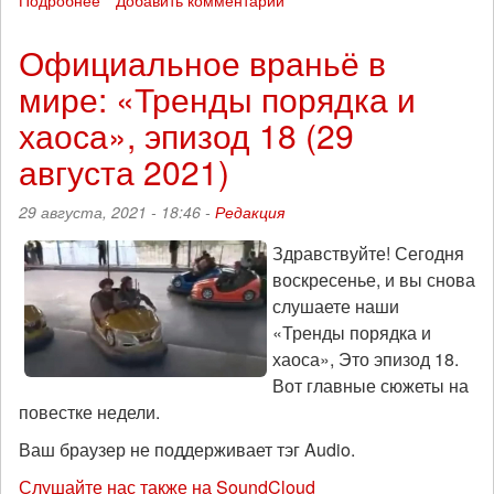
Подробнее
о
Добавить комментарий
«Тренды
порядка
Официальное враньё в
и
мире: «Тренды порядка и
хаоса»,
эпизод
хаоса», эпизод 18 (29
19
(5
августа 2021)
сентября
2021):
29 августа, 2021 - 18:46 -
Редакция
Выбирать
тюрьму?
Здравствуйте! Сегодня
воскресенье, и вы снова
слушаете наши
«Тренды порядка и
хаоса», Это эпизод 18.
Вот главные сюжеты на
повестке недели.
Ваш браузер не поддерживает тэг Audio.
Слушайте нас также на SoundCloud