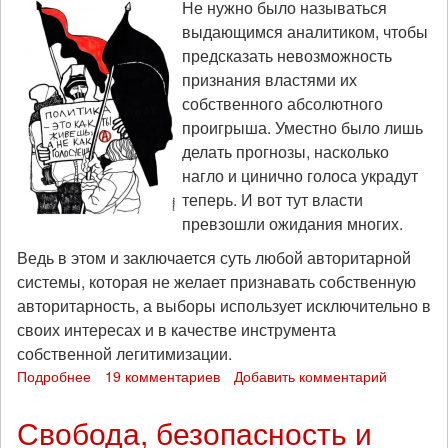
верят,
Не нужно было называться
день
выдающимся аналитиком, чтобы
рождения
предсказать невозможность
Игоря
признания властями их
Олиневича:
собственного абсолютного
«Тренды
порядка
проигрыша. Уместно было лишь
и
делать прогнозы, насколько
хаоса»,
нагло и цинично голоса украдут
эпизод
теперь. И вот тут власти
22
превзошли ожидания многих.
(25
сентября
Ведь в этом и заключается суть любой авторитарной
2021)
системы, которая не желает признавать собственную
авторитарность, а выборы использует исключительно в
своих интересах и в качестве инструмента
собственной легитимизации.
Подробнее
о
19 комментариев
Добавить комментарий
Влад
Барабанов:
Свобода, безопасность и
псевдовыборы-2021