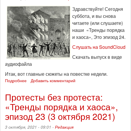
Здравствуйте! Сегодня
суббота, и вы снова
читаете (или слушаете)
наши «Тренды порядка
и хаоса», Это эпизод 24.
Слушать на SoundCloud
Скачать выпуск в виде
аудиофайла
Итак, вот главные сюжеты на повестке недели.
Подробнее
о
Добавить комментарий
Разрушить
все
Протесты без протеста:
тюрьмы:
«Тренды порядка и хаоса»,
«Тренды
порядка
эпизод 23 (3 октября 2021)
и
хаоса»,
3 октября, 2021 - 09:01 -
Редакция
эпизод