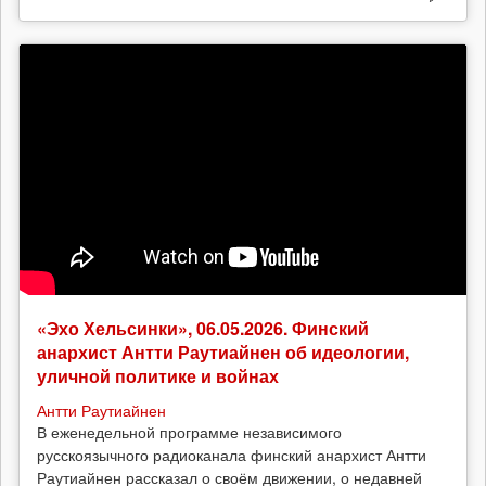
«Эхо Хельсинки», 06.05.2026. Финский
анархист Антти Раутиайнен об идеологии,
уличной политике и войнах
Антти Раутиайнен
В еженедельной программе независимого
русскоязычного радиоканала финский анархист Антти
Раутиайнен рассказал о своём движении, о недавней