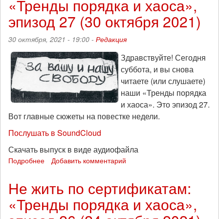
«Тренды порядка и хаоса»,
власти:
«Тренды
эпизод 27 (30 октября 2021)
порядка
и
30 октября, 2021 - 19:00 -
Редакция
хаоса»,
эпизод
Здравствуйте! Сегодня
28
суббота, и вы снова
(7
ноября
читаете (или слушаете)
2021)
наши «Тренды порядка
и хаоса». Это эпизод 27.
Вот главные сюжеты на повестке недели.
Послушать в SoundCloud
Скачать выпуск в виде аудиофайла
Подробнее
о
Добавить комментарий
За
нашу
Не жить по сертификатам:
и
«Тренды порядка и хаоса»,
вашу
свободу: