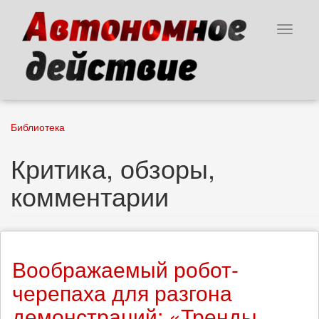
Перейти
к
Toggle
основному
navigat
содержанию
Библиотека
Критика, обзоры,
комментарии
Воображаемый робот-
черепаха для разгона
демонстраций: «Тренды