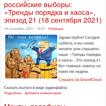
российские выборы:
«Тренды порядка и хаоса»,
эпизод 21 (18 сентября 2021)
18 сентября, 2021 - 18:01 -
Редакция
Здравствуйте! Сегодня
суббота, и вы снова
читаете (или слушаете)
наши «Тренды порядка
и хаоса», Это эпизод 21.
Вот главные сюжеты на
повестке недели.
Слушать на SoundCloud
Скачать выпуск в виде аудиофайла
Подробнее
о
Добавить комментарий
Свобода,
безопасность