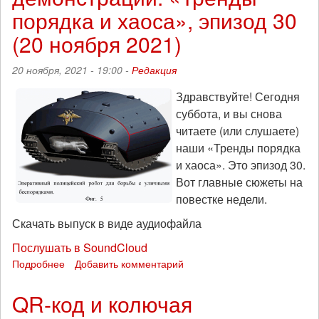
порядка и хаоса», эпизод 30
(20 ноября 2021)
20 ноября, 2021 - 19:00 -
Редакция
Здравствуйте! Сегодня
суббота, и вы снова
читаете (или слушаете)
наши «Тренды порядка
и хаоса». Это эпизод 30.
Вот главные сюжеты на
повестке недели.
Скачать выпуск в виде аудиофайла
Послушать в SoundCloud
Подробнее
о
Добавить комментарий
Воображаемый
робот-
QR-код и колючая
черепаха