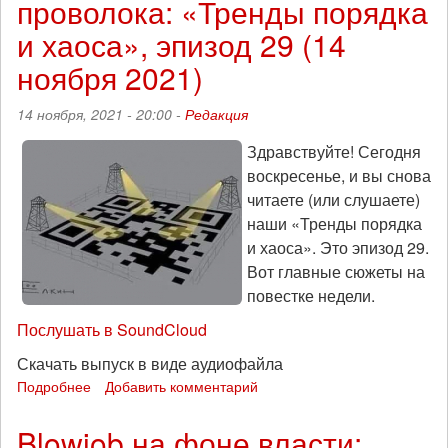
проволока: «Тренды порядка
для
разгона
и хаоса», эпизод 29 (14
демонстраций:
«Тренды
ноября 2021)
порядка
и
14 ноября, 2021 - 20:00 -
Редакция
хаоса»,
эпизод
Здравствуйте! Сегодня
30
воскресенье, и вы снова
(20
читаете (или слушаете)
ноября
2021)
наши «Тренды порядка
и хаоса». Это эпизод 29.
Вот главные сюжеты на
повестке недели.
Послушать в SoundCloud
Скачать выпуск в виде аудиофайла
Подробнее
о
Добавить комментарий
QR-
код
Blowjob на фоне власти:
и