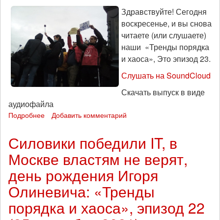
24
Здравствуйте! Сегодня
(9
воскресенье, и вы снова
октября
2021)
читаете (или слушаете)
наши «Тренды порядка
и хаоса», Это эпизод 23.
Слушать на SoundCloud
Скачать выпуск в виде
аудиофайла
Подробнее
о
Добавить комментарий
Протесты
без
Силовики победили IT, в
протеста:
Москве властям не верят,
«Тренды
порядка
день рождения Игоря
и
хаоса»,
Олиневича: «Тренды
эпизод
порядка и хаоса», эпизод 22
23
(3