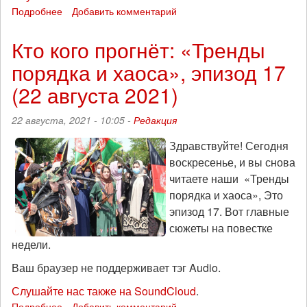
Подробнее
о
Добавить комментарий
Официальное
враньё
Кто кого прогнёт: «Тренды
в
порядка и хаоса», эпизод 17
мире:
«Тренды
(22 августа 2021)
порядка
и
22 августа, 2021 - 10:05 -
Редакция
хаоса»,
эпизод
Здравствуйте! Сегодня
18
воскресенье, и вы снова
(29
августа
читаете наши «Тренды
2021)
порядка и хаоса», Это
эпизод 17. Вот главные
сюжеты на повестке
недели.
Ваш браузер не поддерживает тэг Audio.
Слушайте нас также на SoundCloud
.
Подробнее
о
Добавить комментарий