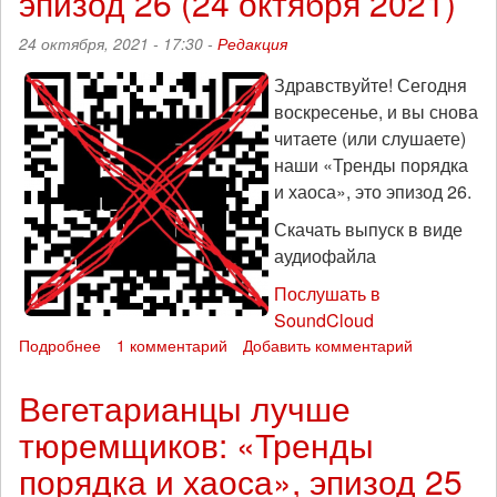
эпизод 26 (24 октября 2021)
«Тренды
порядка
24 октября, 2021 - 17:30 -
Редакция
и
хаоса»,
Здравствуйте! Сегодня
эпизод
воскресенье, и вы снова
27
(30
читаете (или слушаете)
октября
наши «Тренды порядка
2021)
и хаоса», это эпизод 26.
Скачать выпуск в виде
аудиофайла
Послушать в
SoundCloud
Подробнее
о
1 комментарий
Добавить комментарий
Не
жить
Вегетарианцы лучше
по
тюремщиков: «Тренды
сертификатам:
«Тренды
порядка и хаоса», эпизод 25
порядка