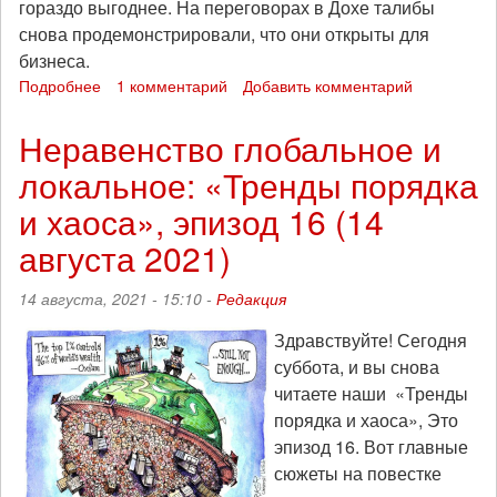
гораздо выгоднее. На переговорах в Дохе талибы
снова продемонстрировали, что они открыты для
бизнеса.
Подробнее
о
1 комментарий
Добавить комментарий
Питер
Гелдерлоос
Неравенство глобальное и
о
локальное: «Тренды порядка
литии
в
и хаоса», эпизод 16 (14
Афганистане
и
августа 2021)
упадке
бинарного
14 августа, 2021 - 15:10 -
Редакция
анти-
империализма
Здравствуйте! Сегодня
суббота, и вы снова
читаете наши «Тренды
порядка и хаоса», Это
эпизод 16. Вот главные
сюжеты на повестке