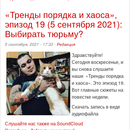
Менты,
педофилы,
«Тренды порядка и хаоса»,
кандидаты
эпизод 19 (5 сентября 2021):
и
министр:
Выбирать тюрьму?
«Тренды
порядка
5 сентября, 2021 - 17:32 -
Редакция
и
хаоса»,
Здравствуйте!
эпизод
Сегодня воскресенье, и
20
(11
вы снова слушаете
сентября
наши «Тренды порядка
2021):
и хаоса». Это эпизод 19.
Вот главные сюжеты на
повестке недели.
Скачать запись в виде
аудиофайла
Слушайте нас также на SoundCloud