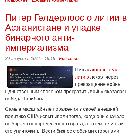
Кто
кого
Питер Гелдерлоос о литии в
прогнёт:
Афганистане и упадке
«Тренды
порядка
бинарного анти-
и
хаоса»,
империализма
эпизод
17
20 августа, 2021 - 16:18 -
Редакция
(22
августа
Путь к
афганскому
2021)
литию
лежал через
прекращение войны.
Единственным способом прекратить войну оказалась
победа Талибана.
Самые масштабные поражения в своей внешней
политике США испытывали тогда, когда они сначала
выбирали неопределённого врага, а затем не могли
его уничтожить. Вести бизнес с обеими сторонами