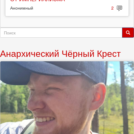
Анонимный
2
Форма
поиска
Поиск
Анархический Чёрный Крест