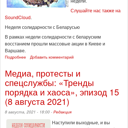
недели.
Слушайте нас также на
SoundCloud
.
Неделя солидарности с Беларусью
В рамках недели солидарности с беларуским
восстанием прошли массовые акции в Киеве и
Варшаве.
Подробнее
о
Добавить комментарий
Неравенство
глобальное
Медиа, протесты и
и
спецслужбы: «Тренды
локальное:
«Тренды
порядка и хаоса», эпизод 15
порядка
и
(8 августа 2021)
хаоса»,
эпизод
8 августа, 2021 - 18:00 -
Редакция
16
(14
Наступили выходные, и вы
августа