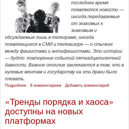
последнее время
октября
появляются новости —
2021)
иногда передаваемые
от знакомых к
знакомым и
обсуждаемые лишь в телеграме, иногда
появляющиеся в СМИ и телевизоре — о стычках
между фашистами и антифашистами. Эти истории
— будто повторение событий пятнадцатилетней
давности. Важное отличие заключается в том, что в
нулевые ментам и государству на эти драки было
плевать.
Подробнее
о
6 комментариев
Добавить комментарий
Зреют
новые
«Тренды порядка и хаоса»
нулевые:
доступны на новых
рассказ
антифашиста
платформах