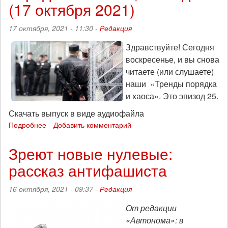
и
(17 октября 2021)
хаоса»,
эпизод
17 октября, 2021 - 11:30 -
Редакция
26
(24
Здравствуйте! Сегодня
октября
воскресенье, и вы снова
2021)
читаете (или слушаете)
наши «Тренды порядка
и хаоса». Это эпизод 25.
Скачать выпуск в виде аудиофайла
Подробнее
о
Добавить комментарий
Вегетарианцы
лучше
Зреют новые нулевые:
тюремщиков:
рассказ антифашиста
«Тренды
порядка
и
16 октября, 2021 - 09:37 -
Редакция
хаоса»,
эпизод
От редакции
25
«Автонома»: в
(17