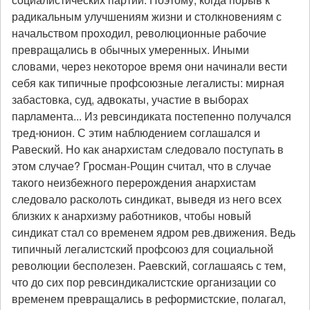
радикальным улучшениям жизни и столкновениям с
начальством проходил, революционные рабочие
превращались в обычных умеренных. Иными
словами, через некоторое время они начинали вести
себя как типичные профсоюзные легалисты: мирная
забастовка, суд, адвокаты, участие в выборах
парламента... Из ревсиндиката постепенно получался
тред-юнион. С этим наблюдением соглашался и
Равеский. Но как анархистам следовало поступать в
этом случае? Гросман-Рощин считал, что в случае
такого неизбежного перерождения анархистам
следовало расколоть синдикат, выведя из него всех
близких к анархизму работников, чтобы новый
синдикат стал со временем ядром рев.движения. Ведь
типичный легалистский профсоюз для социальной
революции бесполезен. Раевский, соглашаясь с тем,
что до сих пор ревсиндикалистские организации со
временем превращались в реформистские, полагал,