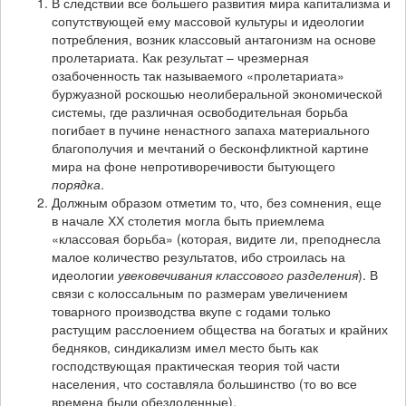
В следствии все большего развития мира капитализма и
сопутствующей ему массовой культуры и идеологии
потребления, возник классовый антагонизм на основе
пролетариата. Как результат – чрезмерная
озабоченность так называемого «пролетариата»
буржуазной роскошью неолиберальной экономической
системы, где различная освободительная борьба
погибает в пучине ненастного запаха материального
благополучия и мечтаний о бесконфликтной картине
мира на фоне непротиворечивости бытующего
порядка
.
Должным образом отметим то, что, без сомнения, еще
в начале ХХ столетия могла быть приемлема
«классовая борьба» (которая, видите ли, преподнесла
малое количество результатов, ибо строилась на
идеологии
увековечивания классового разделения
). В
связи с колоссальным по размерам увеличением
товарного производства вкупе с годами только
растущим расслоением общества на богатых и крайних
бедняков, синдикализм имел место быть как
господствующая практическая теория той части
населения, что составляла большинство (то во все
времена были обездоленные).