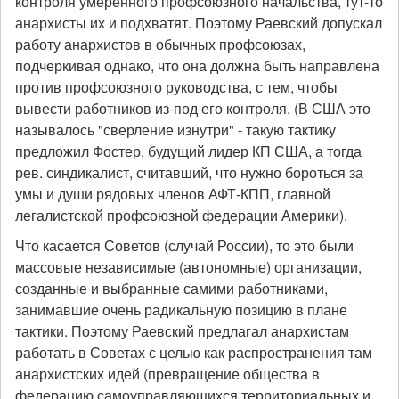
контроля умеренного профсоюзного начальства, тут-то
анархисты их и подхватят. Поэтому Раевский допускал
работу анархистов в обычных профсоюзах,
подчеркивая однако, что она должна быть направлена
против профсоюзного руководства, с тем, чтобы
вывести работников из-под его контроля. (В США это
называлось "сверление изнутри" - такую тактику
предложил Фостер, будущий лидер КП США, а тогда
рев. синдикалист, считавший, что нужно бороться за
умы и души рядовых членов АФТ-КПП, главной
легалистской профсоюзной федерации Америки).
Что касается Советов (случай России), то это были
массовые независимые (автономные) организации,
созданные и выбранные самими работниками,
занимавшие очень радикальную позицию в плане
тактики. Поэтому Раевский предлагал анархистам
работать в Советах с целью как распространения там
анархистских идей (превращение общества в
федерацию самоуправляющихся территориальных и