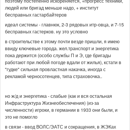
поэтому постепенно искореняется, +прогресс техники,
людей или бригад меньше надо, + институт
бесправных гастарбайтеров
идеал системы - главнюк, 2-3 рядовых итр-овца, и 7-15
бесправных гастерков. ну это условно
в строительстве к этому почти везде пришли, я имею
ввиду ключевые города. жел.транспорт и энергетика
пока держится (особо службы П и Э, где бригады
работают при любой погоде вдали от жилья), кстати в
"гудке" сильная провластная накачка, иногда с
рекламой черносотенцев, типа страховочка..
но ж/д и энергетика - слабые (как и вся остальная
Инфраструктура Жизнеобеспечения) (из-за
численности) игроки, в германии в 1933 они были, и
это не помогло
в связи - ввод ВОЛС/ЭАТС и сокращения, в ЖЭКах