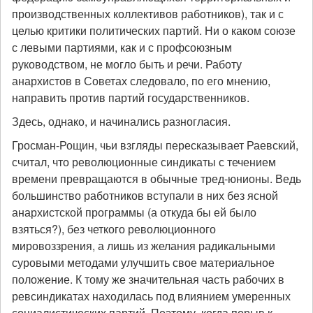
производственных коллективов работников), так и с
целью критики политических партий. Ни о каком союзе
с левыми партиями, как и с профсоюзным
руководством, не могло быть и речи. Работу
анархистов в Советах следовало, по его мнению,
направить против партий государственников.
Здесь, однако, и начинались разногласия.
Гросман-Рощин, чьи взгляды пересказывает Раевский,
считал, что революционные синдикаты с течением
времени превращаются в обычные тред-юнионы. Ведь
большинство работников вступали в них без ясной
анархистской программы (а откуда бы ей было
взяться?), без четкого революционного
мировоззрения, а лишь из желания радикальными
суровыми методами улучшить свое материальное
положение. К тому же значительная часть рабочих в
ревсиндикатах находилась под влиянием умеренных
социалистических партий. Поэтому, когда порыв к