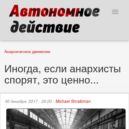
Перейти
к
Toggle
основному
navigat
содержанию
Анархическое движение
Иногда, если анархисты
спорят, это ценно...
30 декабря, 2017 - 20:20 -
Michael Shraibman