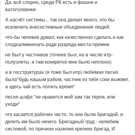
Да, всё спорно, среди РК есть и фашня и
ватоголовики.
А насчёт системы... так она делает много, что-бы
исключить внесистемные объединения людей.
что-бы человек думал, как качественно сделать и как
сподхалимничать ради разряда-места-премии
не был у частников (точнее был, но в числе итр-
полуэлиты, и там конкретно мне было неплохо)
а в госструктурах (я тоже был итр) любимая песня
была"будь нашым рабом, частник из тибя соки выжмет,
а здесь чай есть попить время"
песня шэфа "не нравится мой зам так терпи, или
уходи"
что касается рабочих чисто, то они были бригадой, и
делить им было нечего. Бригадный труд - нелюбим
системой, по причине наличия крепких бригад. И