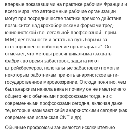
впервые показавшими на практике рабочим Франции и
всего мира, что автономные рабочие организации
могут при посредничестве тактики прямого действия
возвысится над крохоборческими формами тред-
юнионистской (т.е. легальной профсоюзной - прим.
М.М.) деятельности и встать на путь борьбы за
всестороннее освобождение пролетариата". Он
отмечает, что методы ревсиндикализма (захваты
фабрик во время забастовок, защита их от
штрейкбрехеров, нелегальные забастовки) помогли
некоторым работникам принять анархистское анти-
государственное мировоззрение. Отсюда понятно, чем
был анархизм начала века и почему он не имел ничего
общего ни с обычными профсоюзами тогда, ни с
современными профсоюзами сегодня, включая даже
те, которые называют себя анархистскими сегодня (как
современная испанская CNT и др).
Обычные профсоюзы занимаются исключительно