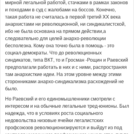
мирной легальной работой, стачками в рамках законов
и походами в суд с жалобами на боссов. Конечно,
такая работа не считалась в первой третий XX века
анархистами ни революционной, ни синдикалистской,
ибо не была основана на прямом действии,а
следовательно для целей анархо-революции
бесполезна. Кому она точно была в помощь - это
социал-демократы. Что до революционных
синдикатов, типа ВКТ, то и Гросман -Рощин и Раевский
предполагали работать в них и с ними, распространяя
там анархисткие идеи. На этом уровне между этими
сторонниками анархо-синдикализма расхождений не
было.
Но Раевский и его единомышленники смотрели с
интересом и на обычные легальные тред-юнионы. Был
надежда, что в условиях роста социального
недовольства низовые ячейки легалистских
профсоюзов революционизируются и выйдут из под