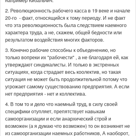
например Кибальчич.
2. Революционность рабочего касса в 19 веке и начале
20-го - факт, относящийся к тому периоду. И не факт
что эта революционность была следствием наемного
характера труда, а не, скажем, общей бедности или
результатом воздействия многих факторов.
3. Конечно рабочие способны к объеденению, но
только вопреки их "рабочести" , а не благодаря ей, как
утверждают синдикалисты. И только в экстренных
ситуациях, когда страдает весь коолектив, но такая
ситуация не может быть продолжительной потому что
угрожает самому существованию предприятия. А если
нет предприятия - нет и коллектива.
4. В том то и дело что наемный труд, в силу своей
специфики отупляет, препятствует навыкам
самоорганизации и если анархический строй и
возможен (а я думаю что возможен) то он возникнет не
из самоорганизации наемных работников, А наоборот,