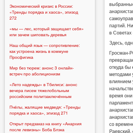
выбранные
Экономический кризис в России:
анархиста
«Тренды порядка и хаоса», эпизод
272
самоуправ
партий. Ни
«мы — лес, который защищает себя»
в Советах 
или зачем шиповать деревья
Здесь, одн
Наш общий язык — сопротивление:
как устроена жизнь в коммуне
Гросман-Р
Просфигика
превращаю
откуда бы
Мир без тюрем: анонс 3 онлайн-
встреч про аболиционизм
методами 
влиянием 
«Лето надежды» в Тбилиси: анонс
начальств
вечера писем тяжелобольным
время они
российским политзаключённым
парламент
Пчёлы, жалящие медведя: «Тренды
анархиста
порядка и хаоса», эпизод 271
анархистам
Открыт предзаказ на книгу «Анархия
со времен
после левизны» Боба Блэка
Раевский,