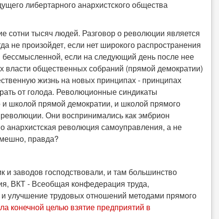
дущего либертарного анархистского общества
тие сотни тысяч людей. Разговор о революции является
да не произойдет, если нет широкого распространения
я бессмысленной, если на следующий день после нее
х власти общественных собраний (прямой демократии)
ественную жизнь на новых принципах - принципах
мирать от голода. Революционные синдикаты
 и школой прямой демократии, и школой прямого
 революции. Они воспринимались как эмбрион
но анархистская революция самоуправления, а не
смешно, правда?
 и заводов господствовали, и там большинство
я, ВКТ - Всеобщая конфедерация труда,
ат и улучшение трудовых отношений методами прямого
ила конечной целью взятие предприятий в