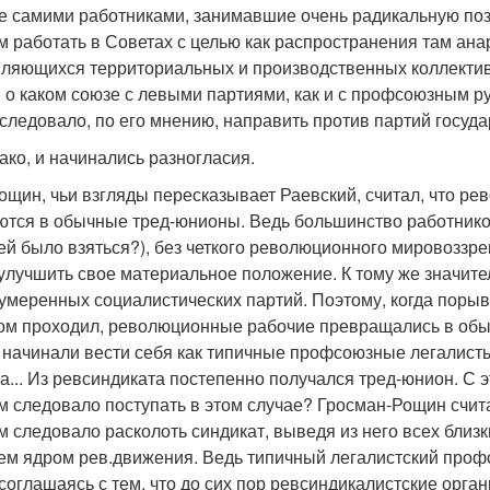
 самими работниками, занимавшие очень радикальную пози
м работать в Советах с целью как распространения там ан
ляющихся территориальных и производственных коллективов
 о каком союзе с левыми партиями, как и с профсоюзным ру
следовало, по его мнению, направить против партий госуда
ако, и начинались разногласия.
ощин, чьи взгляды пересказывает Раевский, считал, что р
тся в обычные тред-юнионы. Ведь большинство работников
 ей было взяться?), без четкого революционного мировозз
улучшить свое материальное положение. К тому же значите
умеренных социалистических партий. Поэтому, когда поры
ом проходил, революционные рабочие превращались в обы
 начинали вести себя как типичные профсоюзные легалисты:
а... Из ревсиндиката постепенно получался тред-юнион. С 
м следовало поступать в этом случае? Гросман-Рощин счита
 следовало расколоть синдикат, выведя из него всех близк
ем ядром рев.движения. Ведь типичный легалистский проф
 соглашаясь с тем, что до сих пор ревсиндикалистские орг