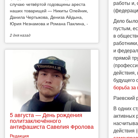
работы и,
случаю четвёртой годовщины ареста
(федераци
наших товарищей — Никиты Олейник,
Данила Чертыкова, Дениза Айдына,
Дело было
Юрия Незнамова и Романа Паклина, -
пустым, е
в обществ
2 дня
назад
работники
и федерал
прямой тр
(професси
действия,
будущего 
борьба за
Раевский 
В одних с
5 августа — День рождения
активных 
политзаключённого
насчитыва
антифашиста Савелия Фролова
действия (
Редакция
самоуправ