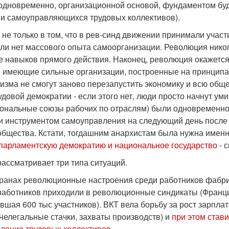
 одновременно, организационной основой, фундаментом бу
и самоуправляющихся трудовых коллективов).
 не только в том, что в рев-синд движении принимали учас
сли нет массового опыта самоорганизации. Революция никог
е навыков прямого действия. Наконец, революция окажетс
, имеющие сильные организации, построенные на принципа
изма не смогут заново перезапустить экономику и всю общ
удовой демократии - если этого нет, люди просто начнут у
ональные союзы рабочих по отраслям) были одновременно
 и инструментом самоуправления на следующий день после
общества. Кстати, тогдашним анархистам была нужна имен
 парламентскую демократию и национальное государство
- 
рассматривает три типа ситуаций.
транах революционные настроения среди работников фабрик
работников приходили в революционные синдикаты (Франци
вшая 600 тыс участников). ВКТ вела борьбу за рост зарпл
нелегальные стачки, захваты производств) и
при этом став
ление трудовых коллективов
.