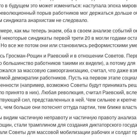
то в будущем это может измениться: наступала эпоха миров
революционный порыв работников мог держаться дольше обы
 синдиката анархистам не следовало.
 мере, как мы теперь знаем, оба в своем анализе событий 
 некоторые синдикаты первой трети 20 в могли годами ост
. Но все же потом они или становились реформистскими ум
сь Гросман-Рощин и Раевский и в отношении Советов. Перв
бо большинство работников такими их видели), а потому дл
жался за массовую самоорганизацию, считал, что даже взят
ямой демократии работников. Пусть на первом этапе социа
венности (например, возможно Советы будут принимать ре
ло принято в них). Любая революция, считал Раевский, всле
твующей сил, представленных в ней. Чем сильнее и крепче
, чем больше они потеснят оттуда партии, тем ближе власть
ы видим частичную неправоту и частичную правоту анализа
ощин, стали трамплином для создания диктаторского госуда
али Советы для массовой мобилизации рабочих и солдат пр