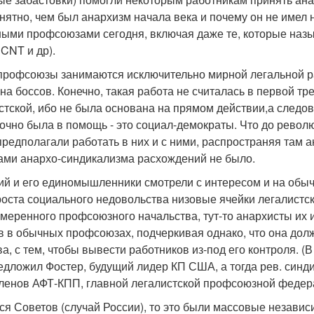
нятно, чем был анархизм начала века и почему он не имел 
ыми профсоюзами сегодня, включая даже те, которые назы
CNT и др).
рофсоюзы занимаются исключительно мирной легальной рабо
на боссов. Конечно, такая работа не считалась в первой т
стской, ибо не была основана на прямом действии,а следо
точно была в помощь - это социал-демократы. Что до револ
предполагали работать в них и с ними, распространяя там 
ами анархо-синдикализма расхождений не было.
ий и его единомышленники смотрели с интересом и на обы
роста социального недовольства низовые ячейки легалист
умеренного профсоюзного начальства, тут-то анархисты их 
в в обычных профсоюзах, подчеркивая однако, что она до
а, с тем, чтобы вывести работников из-под его контроля. (
едложил Фостер, будущий лидер КП США, а тогда рев. синди
ленов АФТ-КПП, главной легалистской профсоюзной федер
тся Советов (случай России), то это были массовые незави