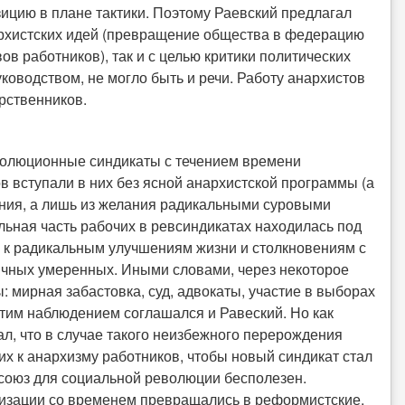
цию в плане тактики. Поэтому Раевский предлагал
архистских идей (превращение общества в федерацию
 работников), так и с целью критики политических
ководством, не могло быть и речи. Работу анархистов
рственников.
еволюционные синдикаты с течением времени
 вступали в них без ясной анархистской программы (а
рения, а лишь из желания радикальными суровыми
льная часть рабочих в ревсиндикатах находилась под
в к радикальным улучшениям жизни и столкновениям с
чных умеренных. Иными словами, через некоторое
 мирная забастовка, суд, адвокаты, участие в выборах
этим наблюдением соглашался и Равеский. Но как
л, что в случае такого неизбежного перерождения
их к анархизму работников, чтобы новый синдикат стал
союз для социальной революции бесполезен.
анизации со временем превращались в реформистские,