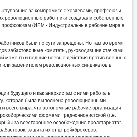
выступавшие за компромисс с хозяевами, профсоюзы -
нах революционные работники создавали собственные
 профсоюзам (ИРМ - Индустриальные рабочие мира в
 работников были по сути запрещены. Но там во время
дов забастовочные комитеты, руководившие стачками
ой момент) и ведшие боевые действия против военных
м или заменителем революционных синдикатов в
ции будущего и как анархистам с ними работать.
оту, которая была выполнена революционными
и всего мира, что автономные рабочие организации
крохоборческими формами тред-юнионистской (т.е.
борьбы за всестороннее освобождение пролетариата".
забастовок, защита их от штрейкбрехеров,
рхистское анти-государственное мировоззрение.