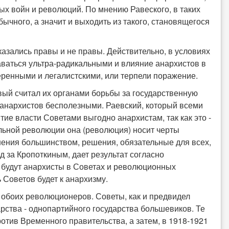
ых войн и революций. По мнению Равеского, в таких
чного, а значит и выходить из такого, становящегося
оказались правы и не правы. Действительно, в условиях
аваться ультра-радикальными и влияние анархистов в
еренными и легалистскими, или терпели поражение.
ый считал их органами борьбы за государственную
я анархистов бесполезными. Раевский, который всеми
ие власти Советами выгодно анархистам, так как это -
льной революции она (революция) носит черты
шения большинством, решения, обязательные для всех,
д за Кропоткиным, дает результат согласно
 будут анархисты в Советах и революционных
 Советов будет к анархизму.
 обоих революционеров. Советы, как и предвидел
рства - однопартийного государства большевиков. Те
отив Временного правительства, а затем, в 1918-1921