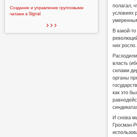
полагал, ч
Создание и управление групповыми
условиях 
чатами в Signal
умеренным
> > >
В какой-то
революций
них росло
Расходили
власть (и
силами дер
органы пр
государст
как это бы
равнодейс
синдикатах
И снова м
Гросман-Р
использов