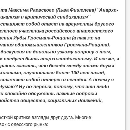
та Максима Раевского (Льва Фишелева) "Анархо-
икализм и критический синдикализм"
дставляет собой ответ на аргументы другого
стного участника российского анархистского
ения Иуды Гросмана-Рощина (а так же на
чания единомышленников Гросмана-Рощина).
дискуссия по довольно узкому вопросу о том,
м следует быть анархо-синдикализму. И все же, я
раюсь сказать, что беседа между этими двумя
хистами, случившаяся более 100 лет назад,
ставляет собой интерес и сегодня. А почему я
думаю? Ну во-первых, потому, что эти люди
ли спокойно обсуждать важные вопросы
ройства общества, социальных движений,
сткой критике взгляды друг друга. Многие
вок с одесского рынка: