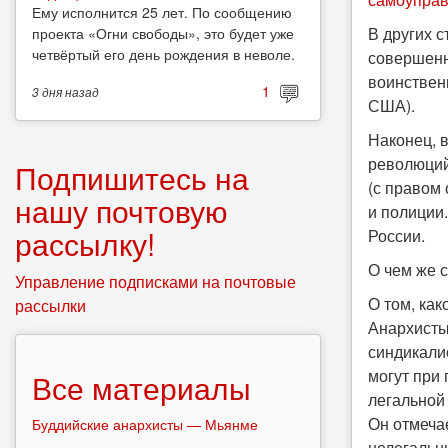
Ему исполнится 25 лет. По сообщению
В других 
проекта «Огни свободы», это будет уже
четвёртый его день рождения в неволе.
совершенн
воинствен
1
3 дня
назад
США).
Наконец, 
революций
Подпишитесь на
(с правом
нашу почтовую
и полиции
рассылку!
России.
О чем же 
Управление подписками на почтовые
О том, ка
рассылки
Анархисты
синдикали
могут при
Все материалы
легальной 
Он отмеча
Буддийские анархисты — Мьянме
нелегальн