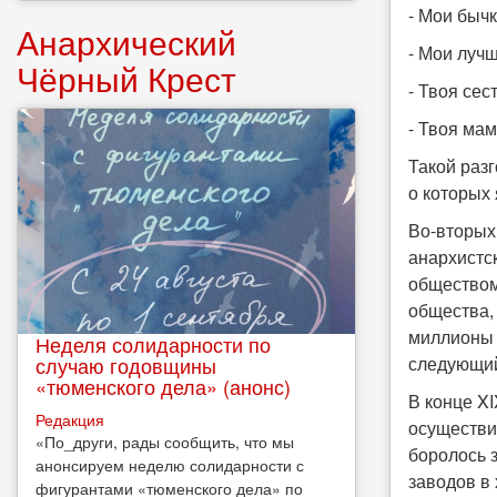
- Мои бычк
Анархический
- Мои луч
Чёрный Крест
- Твоя сес
- Твоя мам
Такой разг
о которых 
Во-вторых
анархистс
обществом
общества,
миллионы 
Неделя солидарности по
случаю годовщины
следующий
«тюменского дела» (анонс)
В конце XI
Редакция
осуществи
​«По_други, рады сообщить, что мы
боролось 
анонсируем неделю солидарности с
заводов в 
фигурантами «тюменского дела» по