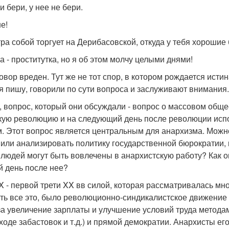
и бери, у нее не бери.
ше!
тра собой торгует на Дерибасовской, откуда у тебя хороши
а - проститутка, но я об этом молчу целыми днями!
овор вреден. Тут же не тот спор, в котором рождается истин
я пишу, говорили по сути вопроса и заслуживают внимания.
, вопрос, который они обсуждали - вопрос о массовом об
кую революцию и на следующий день после революции исп
. Этот вопрос является центральным для анархизма. Можно
 или анализировать политику государственной бюрократии, 
людей могут быть вовлечены в анархистскую работу? Как 
 день после нее?
X - первой трети XX вв силой, которая рассматривалась мн
ть все это, было революционно-синдикалистское движение 
за увеличение зарплаты и улучшение условий труда методам
ходе забастовок и т.д.) и прямой демократии. Анархисты ег