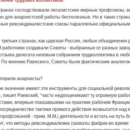
странах господствовали легалистские мирные профсоюзы, 
о для анархистской работы бесполезные. Но в таких стра
ные ревсиндикалистские союзы параллельно официальным
в третьих странах, как царская Россия, любые объединения
 работники создавали Советы - выбранные от разных заво
 отзыва делегата низовым собранием трудколлектива в люб
. По мнению Равеского, Советы были фактическим аналого
спорили анархисты?
кое значение имеют эти инструменты для социальной револю
, пишет Раевский, "часто недооценивают ту огромную раб
стами, впервые показавшими на практике рабочим Франции 
 посредничестве тактики прямого действия возвысится над 
профсоюзной - прим. М.М.) деятельности и встать на путь 
ет, что методы ревсиндикализма (захваты фабрик во время 
ые забастовки) помогли некоторым работникам принять ана