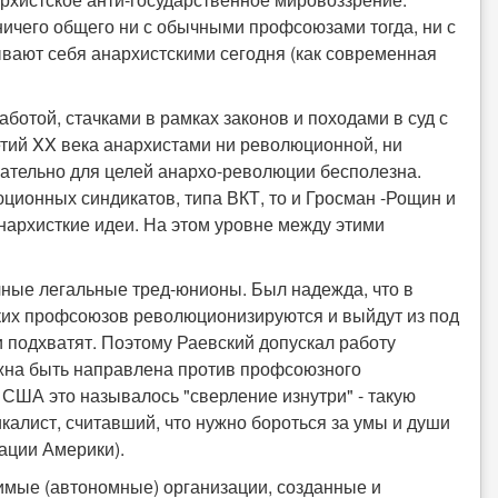
ничего общего ни с обычными профсоюзами тогда, ни с
вают себя анархистскими сегодня (как современная
той, стачками в рамках законов и походами в суд с
ретий XX века анархистами ни революционной, ни
вательно для целей анархо-революции бесполезна.
юционных синдикатов, типа ВКТ, то и Гросман -Рощин и
анархисткие идеи. На этом уровне между этими
чные легальные тред-юнионы. Был надежда, что в
ских профсоюзов революционизируются и выйдут из под
и подхватят. Поэтому Раевский допускал работу
лжна быть направлена против профсоюзного
В США это называлось "сверление изнутри" - такую
калист, считавший, что нужно бороться за умы и души
ации Америки).
симые (автономные) организации, созданные и