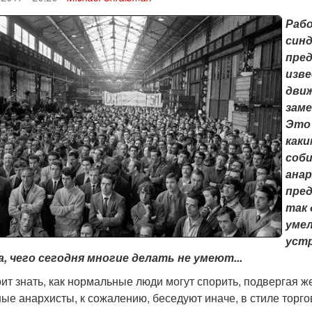
Рабо
синд
пре
изве
движ
заме
Это 
каки
соби
анар
пред
так 
уме
уст
, чего сегодня многие делать не умеют...
ит знать, как нормальные люди могут спорить, подвергая же
ые анархисты, к сожалению, беседуют иначе, в стиле торго