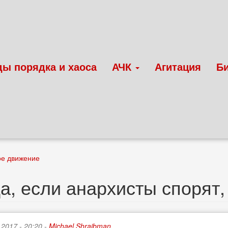
ды порядка и хаоса
АЧК
Агитация
Б
ое движение
а, если анархисты спорят, 
 2017 - 20:20 -
Michael Shraibman