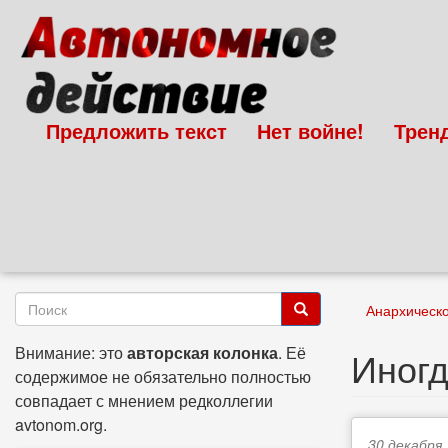
Перейти
к
основному
содержанию
Предложить текст
Нет войне!
Трен
Форма
Анархическ
поиска
Поиск
Внимание: это
авторская колонка
. Её
Иногд
содержимое не обязательно полностью
совпадает с мнением редколлегии
avtonom.org.
30 декабря,