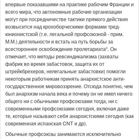
впервые показавшими на практике рабочим Франции и
всего мира, что автономные рабочие организации
могут при посредничестве тактики прямого действия
возвысится над крохоборческими формами тред-
юнионистской (т.е. легальной профсоюзной - прим.
М.М.) деятельности и встать на путь борьбы за
всестороннее освобождение пролетариата". Он
отмечает, что методы ревсиндикализма (захваты
фабрик во время забастовок, защита их от
штрейкбрехеров, нелегальные забастовки) помогли
некоторым работникам принять анархистское анти-
государственное мировоззрение. Отсюда понятно, чем
был анархизм начала века и почему он не имел ничего
общего ни с обычными профсоюзами тогда, ни с
современными профсоюзами сегодня, включая даже
те, которые называют себя анархистскими сегодня (как
современная испанская CNT и др).
Обычные профсоюзы занимаются исключительно