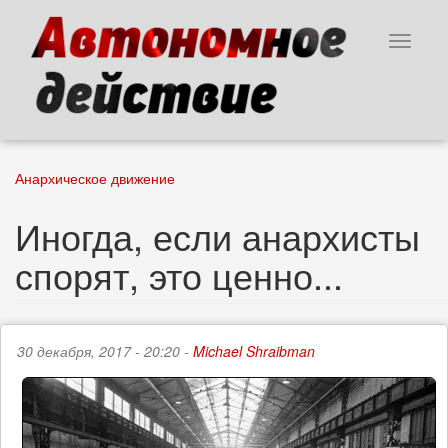
Перейти
к
Toggle
основному
navigat
содержанию
Анархическое движение
Иногда, если анархисты
спорят, это ценно...
30 декабря, 2017 - 20:20 -
Michael Shraibman