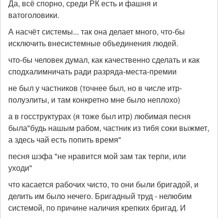
Да, всё спорно, среди РК есть и фашня и
ватоголовики.
А насчёт системы... так она делает много, что-бы
исключить внесистемные объединения людей.
что-бы человек думал, как качественно сделать и как
сподхалимничать ради разряда-места-премии
не был у частников (точнее был, но в числе итр-
полуэлиты, и там конкретно мне было неплохо)
а в госструктурах (я тоже был итр) любимая песня
была"будь нашым рабом, частник из тибя соки выжмет,
а здесь чай есть попить время"
песня шэфа "не нравится мой зам так терпи, или
уходи"
что касается рабочих чисто, то они были бригадой, и
делить им было нечего. Бригадный труд - нелюбим
системой, по причине наличия крепких бригад. И