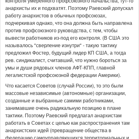
контроля умеренного профсоюзного начальства, тут-то
анархисты их и подхватят. Поэтому Раевский допускал
работу анархистов в обычных профсоюзах,
подчеркивая однако, что она должна быть направлена
против профсоюзного руководства, с тем, чтобы
вывести работников из-под его контроля. (В США это
называлось "сверление изнутри" - такую тактику
предложил Фостер, будущий лидер КП США, а тогда
рев. синдикалист, считавший, что нужно бороться за
умы и души рядовых членов АФТ-КПП, главной
легалистской профсоюзной федерации Америки).
Что касается Советов (случай России), то это были
массовые независимые (автономные) организации,
созданные и выбранные самими работниками,
занимавшие очень радикальную позицию в плане
тактики. Поэтому Раевский предлагал анархистам
работать в Советах с целью как распространения там
анархистских идей (превращение общества в
федерацию самоуправляющихся территориальных и