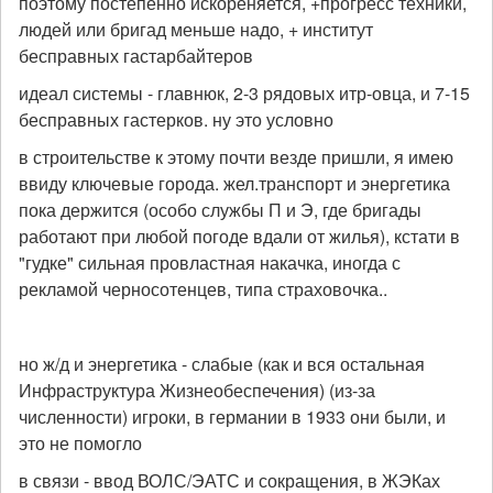
поэтому постепенно искореняется, +прогресс техники,
людей или бригад меньше надо, + институт
бесправных гастарбайтеров
идеал системы - главнюк, 2-3 рядовых итр-овца, и 7-15
бесправных гастерков. ну это условно
в строительстве к этому почти везде пришли, я имею
ввиду ключевые города. жел.транспорт и энергетика
пока держится (особо службы П и Э, где бригады
работают при любой погоде вдали от жилья), кстати в
"гудке" сильная провластная накачка, иногда с
рекламой черносотенцев, типа страховочка..
но ж/д и энергетика - слабые (как и вся остальная
Инфраструктура Жизнеобеспечения) (из-за
численности) игроки, в германии в 1933 они были, и
это не помогло
в связи - ввод ВОЛС/ЭАТС и сокращения, в ЖЭКах