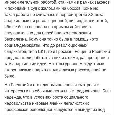
мирной легальной работой, стачками в рамках законов
и походами в суд с жалобами на боссов. Конечно,
такая работа не считалась в первой третий XX века
анархистами ни революционной, ни синдикалистской,
ибо не была основана на прямом действии,а
следовательно для целей анархо-революции
бесполезна. Кому она точно была в помощь - это
социал-демократы. Что до революционных
синдикатов, типа ВКТ, то и Гросман -Рощин и Раевский
предполагали работать в них и с ними, распространяя
там анархисткие идеи. На этом уровне между этими
сторонниками анархо-синдикализма расхождений не
было.
Но Раевский и его единомышленники смотрели с
интересом и на обычные легальные тред-юнионы. Был
надежда, что в условиях роста социального
недовольства низовые ячейки легалистских
профсоюзов революционизируются и выйдут из под