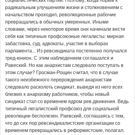
радикальным улучшениям жизни и столкновениям с
начальством проходил, революционные рабочие
превращались в обычных умеренных. Иными
словами, через некоторое время они начинали вести
себя как типичные профсоюзные легалисты: мирная
забастовка, суд, адвокаты, участие в выборах
парламента... Из ревсиндиката постепенно получался
тред-юнион. С этим наблюдением соглашался и
Равеский. Но как анархистам следовало поступать в
этом случае? Гросман-Рощин считал, что в случае
такого неизбежного перерождения анархистам
следовало расколоть синдикат, выведя из него всех
близких к анархизму работников, чтобы новый
синдикат стал со временем ядром рев.движения. Ведь
типичный легалистский профсоюз для социальной
революции бесполезен. Раевский, соглашаясь с тем,
что до сих пор ревсиндикалистские организации со
временем превращались в реформистские, полагал,