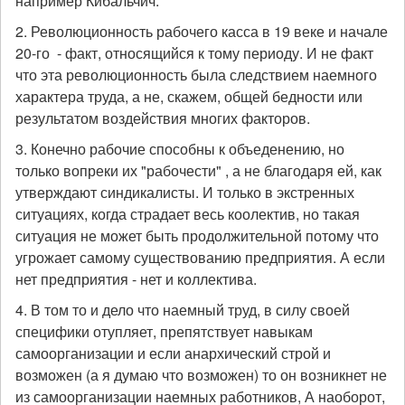
например Кибальчич.
2. Революционность рабочего касса в 19 веке и начале
20-го - факт, относящийся к тому периоду. И не факт
что эта революционность была следствием наемного
характера труда, а не, скажем, общей бедности или
результатом воздействия многих факторов.
3. Конечно рабочие способны к объеденению, но
только вопреки их "рабочести" , а не благодаря ей, как
утверждают синдикалисты. И только в экстренных
ситуациях, когда страдает весь коолектив, но такая
ситуация не может быть продолжительной потому что
угрожает самому существованию предприятия. А если
нет предприятия - нет и коллектива.
4. В том то и дело что наемный труд, в силу своей
специфики отупляет, препятствует навыкам
самоорганизации и если анархический строй и
возможен (а я думаю что возможен) то он возникнет не
из самоорганизации наемных работников, А наоборот,