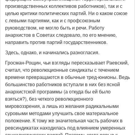
производственных коллективов работников), так и с
целью критики политических партий. Ни о каком союзе
с левыми партиями, как и с профсоюзным
руководством, не могло быть и речи. Работу
анархистов в Советах следовало, по его мнению,
направить против партий государственников.
Здесь, однако, и начинались разногласия.
Гросман-Рощин, чьи взгляды пересказывает Раевский,
считал, что революционные синдикаты с течением
времени превращаются в обычные тред-юнионы. Ведь
большинство работников вступали в них без ясной
анархистской программы (а откуда бы ей было
взяться?), без четкого революционного
мировоззрения, а лишь из желания радикальными
суровыми методами улучшить свое материальное
положение. К тому же значительная часть рабочих в
ревсиндикатах находилась под влиянием умеренных
социалистических партий. Поэтому, когда порыв к