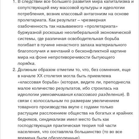
В следствии все большего развития мира капитализма и
сопутствующей ему массовой культуры и идеологии
потребления, возник классовый антагонизм на основе
пролетариата. Как результат – чрезмерная
озабоченность так называемого «пролетариата»
буржуазной роскошью неолиберальной экономической
системы, где различная освободительная борьба
погибает в пучине ненастного запаха материального
благополучия и мечтаний о бесконфликтной картине
мира на фоне непротиворечивости бытующего
порядка
.
Должным образом отметим то, что, без сомнения, еще
в начале ХХ столетия могла быть приемлема
«классовая борьба» (которая, видите ли, преподнесла
малое количество результатов, ибо строилась на
идеологии
увековечивания классового разделения
). В
связи с колоссальным по размерам увеличением
товарного производства вкупе с годами только
растущим расслоением общества на богатых и крайних
бедняков, синдикализм имел место быть как
господствующая практическая теория той части
населения, что составляла большинство (то во все
времена были обездоленные).