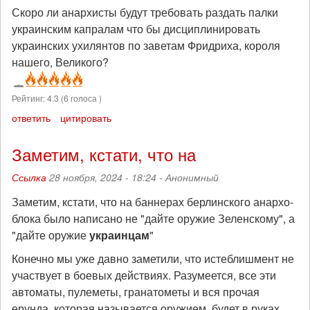
Скоро ли анархисты будут требовать раздать палки
украинским капралам что бы дисциплинировать
украинских ухилянтов по заветам Фридриха, короля
нашего, Великого?
Рейтинг:
4.3
(
6
голоса )
ответить
цитировать
Заметим, кстати, что на
Ссылка
28 ноября, 2024 - 18:24 -
Анонимный
Заметим, кстати, что на баннерах берлинского анархо-
блока было написано не "дайте оружие Зеленскому", а
"дайте оружие
украинцам
"
Конечно мы уже давно заметили, что истеблишмент не
участвует в боевых действиях. Разумеется, все эти
автоматы, пулеметы, гранатометы и вся прочая
ерунда, которая называется оружием, будет в руках