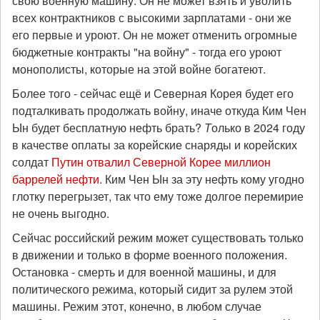
свою военную машину. Он не может взять и уволить
всех контрактников с высокими зарплатами - они же
его первые и уроют. Он не может отменить огромные
бюджетные контракты "на войну" - тогда его уроют
монополисты, которые на этой войне богатеют.
Более того - сейчас ещё и Северная Корея будет его
подталкивать продолжать войну, иначе откуда Ким Чен
Ын будет бесплатную нефть брать?
Т
олько в 2024 году
в качестве оплаты за корейские снаряды и корейских
солдат
Путин отвалил Северной Корее миллион
баррелей нефти
. Ким Чен Ын за эту нефть кому угодно
глотку перегрызет, так что ему тоже долгое перемирие
не очень выгодно.
Сейчас российский режим может существовать только
в движении и только в форме военного положения.
Остановка - смерть и для военной машины, и для
политического режима, который сидит за рулем этой
машины. Режим этот, конечно, в любом случае