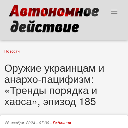
Перейти
к
Toggle
основному
navigat
содержанию
Новости
Оружие украинцам и
анархо-пацифизм:
«Тренды порядка и
хаоса», эпизод 185
26 ноября, 2024 - 07:30 -
Редакция