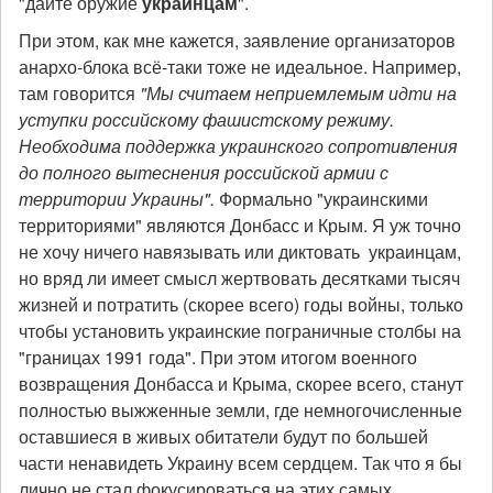
"дайте оружие
украинцам
".
При этом, как мне кажется, заявление организаторов
анархо-блока всё-таки тоже не идеальное. Например,
там говорится
"Мы считаем неприемлемым идти на
уступки российскому фашистскому режиму.
Необходима поддержка украинского сопротивления
до полного вытеснения российской армии с
территории Украины".
Формально "украинскими
территориями" являются Донбасс и Крым.
Я уж точно
не хочу ничего навязывать или диктовать украинцам,
но вряд ли имеет смысл жертвовать десятками тысяч
жизней и потратить (скорее всего) годы войны, только
чтобы установить украинские пограничные столбы на
"границах 1991 года". При этом итогом военного
возвращения Донбасса и Крыма, скорее всего, станут
полностью выжженные земли, где немногочисленные
оставшиеся в живых обитатели будут по большей
части ненавидеть Украину всем сердцем. Так что я бы
лично не стал фокусироваться на этих самых