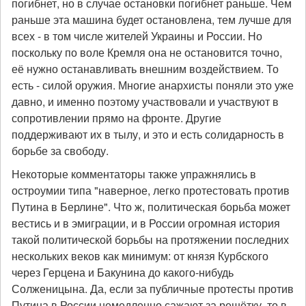
погибнет, но в случае остановки погибнет раньше. Чем
раньше эта машина будет остановлена, тем лучше для
всех - в том числе жителей Украины и России. Но
поскольку по воле Кремля она не остановится точно,
её нужно останавливать внешним воздействием. То
есть - силой оружия. Многие анархисты поняли это уже
давно, и именно поэтому участвовали и участвуют в
сопротивлении прямо на фронте. Другие
поддерживают их в тылу, и это и есть солидарность в
борьбе за свободу.
Некоторые комментаторы также упражнялись в
остроумии типа "наверное, легко протестовать против
Путина в Берлине". Что ж, политическая борьба может
вестись и в эмиграции, и в России огромная история
такой политической борьбы на протяжении последних
нескольких веков как минимум: от князя Курбского
через Герцена и Бакунина до какого-нибудь
Солженицына. Да, если за публичные протесты против
Путина в России немедленно сажают за решётку, то в