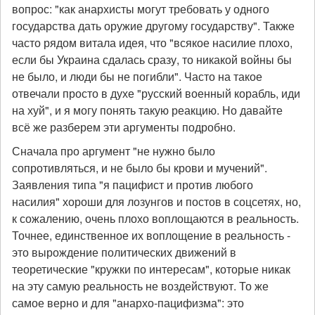
вопрос: "как анархисты могут требовать у одного
государства дать оружие другому государству". Также
часто рядом витала идея, что "всякое насилие плохо,
если бы Украина сдалась сразу, то никакой войны бы
не было, и люди бы не погибли". Часто на такое
отвечали просто в духе "русский военный корабль, иди
на хуй", и я могу понять такую реакцию. Но давайте
всё же разберем эти аргументы подробно.
Сначала про аргумент "не нужно было
сопротивляться, и не было бы крови и мучений".
Заявления типа "я пацифист и против любого
насилия" хороши для лозунгов и постов в соцсетях, но,
к сожалению, очень плохо воплощаются в реальность.
Точнее, единственное их воплощение в реальность -
это вырождение политических движений в
теоретические "кружки по интересам", которые никак
на эту самую реальность не воздействуют. То же
самое верно и для "анархо-пацифизма": это