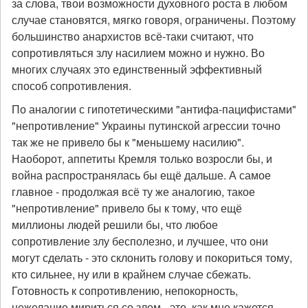
за слова, твои возможности духовного роста в любом
случае становятся, мягко говоря, ограничены. Поэтому
большинство анархистов всё-таки считают, что
сопротивляться злу насилием можно и нужно. Во
многих случаях это единственный эффективный
способ сопротивления.
По аналогии с гипотетическими "антифа-пацифистами"
"непротивление" Украины путинской агрессии точно
так же не привело бы к "меньшему насилию".
Наоборот, аппетиты Кремля только возросли бы, и
война распространялась бы ещё дальше. А самое
главное - продолжая всё ту же аналогию, такое
"непротивление" привело бы к тому, что ещё
миллионы людей решили бы, что любое
сопротивление злу бесполезно, и лучшее, что они
могут сделать - это склонить голову и покориться тому,
кто сильнее, ну или в крайнем случае сбежать.
Готовность к сопротивлению, непокорность,
нежелание мириться со злом - это, как мне кажется,