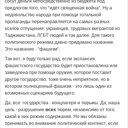
сосут деньги непосредственно из бюджета под
предлогом того, что "идёт священная война". Ну а
недовольство народа при помощи тотальной
пропаганды перенаправляется на самых разных
козлов отпущения: украинцев, трудовых мигрантов из
Таджикистана, ЛГБТ-людей и так далее. Для такого
политического режима давно придумано название.
Это название - "фашизм".
Так вот, я буду только рад, если экспансия
фашистского государства будет приостановлена или
замедлена при помощи оружия, которое поставит
другое государство: тоже очень неприятное, но в
котором полноценный фашизм - это лишь один из
возможных сценариев будущего.
Да, все государства - концлагеря и тюрьмы. Да, наша
цель - разрушение
всех
тюрем, независимо от того,
какой в них режим содержания. Но мы обязаны
принимать во внимание политический контекст, если