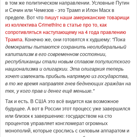
в том же политическом направлении. Условные Путин
и Сечин или Чемезов - это Трамп и Илон Маск в
пределе. Вот что
пишут наши американские товарищи
из коллектива CrimethInc в статье про то, как
сопротивляться наступающему на 4 года правлению
Трампа
. Конечно же, они готовятся к худшему:
"Пока
демократы пытаются сохранить неолиберальный
капитализм в его современном состоянии,
республиканцы стали новым сплавом популистского
национализма и олигархии. Эта олигархия теперь
хочет извлекать прибыль напрямую из государства,
в то же время направляя гнев беднеющих граждан на
тех, у кого прав и денег ещё меньше."
Так и есть. В США это всё видится как возможное
будущее. А вот в России этот процесс уже завершился
или близок к завершению: государством на сто
процентов управляет конгломерат огромных
монополий, которые срослись с силовым аппаратом и