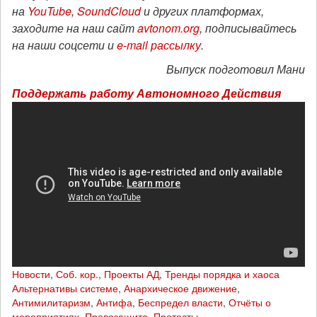
на
YouTube
,
SoundCloud
и других платформах,
заходите на наш сайт
avtonom.org
, подписывайтесь
на наши соцсети и
e-mail рассылку
.
Выпуск подготовил Мани
Поддержать работу Автономного Действия
Новости
,
Соб. кор.
,
Проекты АД
,
Тренды порядка и хаоса
Альтернативы системе
,
Анархическое движение
,
Антимилитаризм
,
Антифа
,
Беспредел власти
,
Отчёты о
мероприятиях
,
Правозащита
,
Протесты