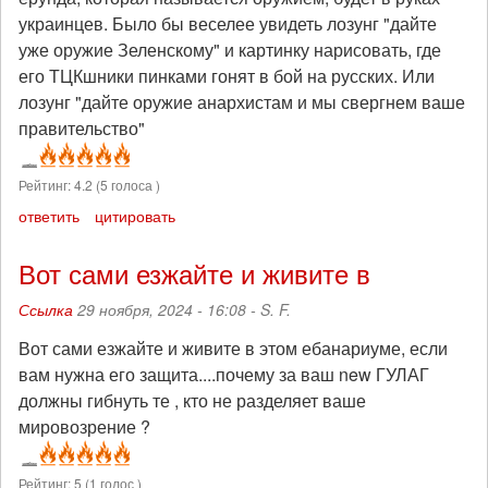
украинцев. Было бы веселее увидеть лозунг "дайте
уже оружие Зеленскому" и картинку нарисовать, где
его ТЦКшники пинками гонят в бой на русских. Или
лозунг "дайте оружие анархистам и мы свергнем ваше
правительство"
Рейтинг:
4.2
(
5
голоса )
ответить
цитировать
Вот сами езжайте и живите в
Ссылка
29 ноября, 2024 - 16:08 -
S. F.
Вот сами езжайте и живите в этом ебанариуме, если
вам нужна его защита....почему за ваш new ГУЛАГ
должны гибнуть те , кто не разделяет ваше
мировозрение ?
Рейтинг:
5
(
1
голос )