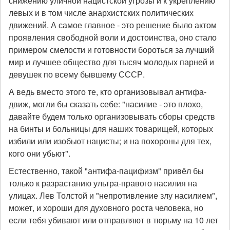
снижению уличной нацистской угрозы и к укреплению
левых и в том числе анархистских политических
движений. А самое главное - это решение было актом
проявления свободной воли и достоинства, оно стало
примером смелости и готовности бороться за лучший
мир и лучшее общество для тысяч молодых парней и
девушек по всему бывшему СССР.
А ведь вместо этого те, кто организовывал антифа-
движ, могли бы сказать себе: "насилие - это плохо,
давайте будем только организовывать сборы средств
на бинты и больницы для наших товарищей, которых
избили или изобьют нацисты; и на похороны для тех,
кого они убьют".
Естественно, такой "антифа-пацифизм" привёл бы
только к разрастанию ультра-правого насилия на
улицах. Лев Толстой и "непротивление злу насилием",
может, и хороши для духовного роста человека, но
если тебя убивают или отправляют в тюрьму на 10 лет