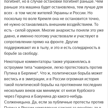
погибнет, но в случае остановки погибнет раньше. Чем
раньше эта машина будет остановлена, тем лучше для
всех - в том числе жителей Украины и России. Но
поскольку по воле Кремля она не остановится точно,
её нужно останавливать внешним воздействием. То
есть - силой оружия. Многие анархисты поняли это уже
давно, и именно поэтому участвовали и участвуют в
сопротивлении прямо на фронте. Другие
поддерживают их в тылу, и это и есть солидарность в
борьбе за свободу.
Некоторые комментаторы также упражнялись в
остроумии типа "наверное, легко протестовать против
Путина в Берлине". Что ж, политическая борьба может
вестись и в эмиграции, и в России огромная история
такой политической борьбы на протяжении последних
нескольких веков как минимум: от князя Курбского
через Герцена и Бакунина до какого-нибудь
Солженицына. Да, если за публичные протесты против
Путина в России немедленно сажают за решётку, то в