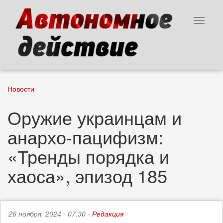
Перейти
к
Toggle
основному
navigat
содержанию
Новости
Оружие украинцам и
анархо-пацифизм:
«Тренды порядка и
хаоса», эпизод 185
26 ноября, 2024 - 07:30 -
Редакция