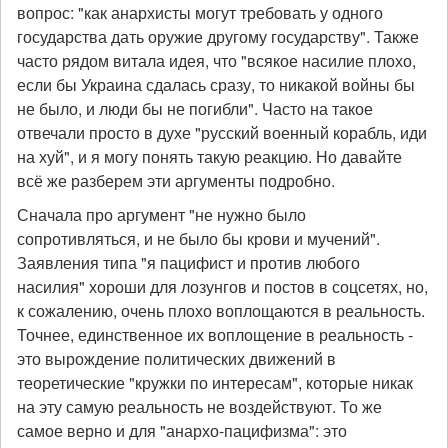
вопрос: "как анархисты могут требовать у одного
государства дать оружие другому государству". Также
часто рядом витала идея, что "всякое насилие плохо,
если бы Украина сдалась сразу, то никакой войны бы
не было, и люди бы не погибли". Часто на такое
отвечали просто в духе "русский военный корабль, иди
на хуй", и я могу понять такую реакцию. Но давайте
всё же разберем эти аргументы подробно.
Сначала про аргумент "не нужно было
сопротивляться, и не было бы крови и мучений".
Заявления типа "я пацифист и против любого
насилия" хороши для лозунгов и постов в соцсетях, но,
к сожалению, очень плохо воплощаются в реальность.
Точнее, единственное их воплощение в реальность -
это вырождение политических движений в
теоретические "кружки по интересам", которые никак
на эту самую реальность не воздействуют. То же
самое верно и для "анархо-пацифизма": это