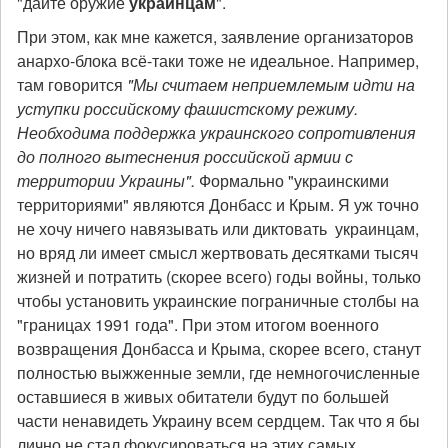
"дайте оружие
украинцам
".
При этом, как мне кажется, заявление организаторов
анархо-блока всё-таки тоже не идеальное. Например,
там говорится
"Мы считаем неприемлемым идти на
уступки российскому фашистскому режиму.
Необходима поддержка украинского сопротивления
до полного вытеснения российской армии с
территории Украины".
Формально "украинскими
территориями" являются Донбасс и Крым.
Я уж точно
не хочу ничего навязывать или диктовать украинцам,
но вряд ли имеет смысл жертвовать десятками тысяч
жизней и потратить (скорее всего) годы войны, только
чтобы установить украинские пограничные столбы на
"границах 1991 года". При этом итогом военного
возвращения Донбасса и Крыма, скорее всего, станут
полностью выжженные земли, где немногочисленные
оставшиеся в живых обитатели будут по большей
части ненавидеть Украину всем сердцем. Так что я бы
лично не стал фокусироваться на этих самых