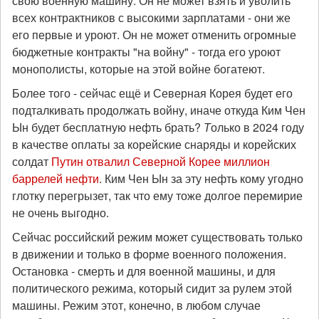
свою военную машину. Он не может взять и уволить
всех контрактников с высокими зарплатами - они же
его первые и уроют. Он не может отменить огромные
бюджетные контракты "на войну" - тогда его уроют
монополисты, которые на этой войне богатеют.
Более того - сейчас ещё и Северная Корея будет его
подталкивать продолжать войну, иначе откуда Ким Чен
Ын будет бесплатную нефть брать?
Т
олько в 2024 году
в качестве оплаты за корейские снаряды и корейских
солдат
Путин отвалил Северной Корее миллион
баррелей нефти
. Ким Чен Ын за эту нефть кому угодно
глотку перегрызет, так что ему тоже долгое перемирие
не очень выгодно.
Сейчас российский режим может существовать только
в движении и только в форме военного положения.
Остановка - смерть и для военной машины, и для
политического режима, который сидит за рулем этой
машины. Режим этот, конечно, в любом случае