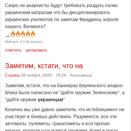
Скоро ли анархисты будут требовать раздать палки
украинским капралам что бы дисциплинировать
украинских ухилянтов по заветам Фридриха, короля
нашего, Великого?
Рейтинг:
4.3
(
6
голоса )
ответить
цитировать
Заметим, кстати, что на
Ссылка
28 ноября, 2024 - 18:24 -
Анонимный
Заметим, кстати, что на баннерах берлинского анархо-
блока было написано не "дайте оружие Зеленскому", а
"дайте оружие
украинцам
"
Конечно мы уже давно заметили, что истеблишмент не
участвует в боевых действиях. Разумеется, все эти
автоматы, пулеметы, гранатометы и вся прочая
ерунда, которая называется оружием, будет в руках