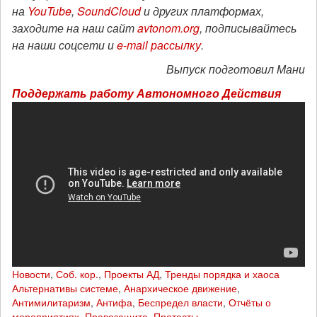
на
YouTube
,
SoundCloud
и других платформах,
заходите на наш сайт
avtonom.org
, подписывайтесь
на наши соцсети и
e-mail рассылку
.
Выпуск подготовил Мани
Поддержать работу Автономного Действия
Новости
,
Соб. кор.
,
Проекты АД
,
Тренды порядка и хаоса
Альтернативы системе
,
Анархическое движение
,
Антимилитаризм
,
Антифа
,
Беспредел власти
,
Отчёты о
мероприятиях
,
Правозащита
,
Протесты