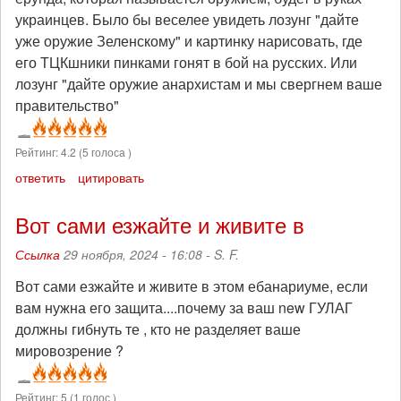
украинцев. Было бы веселее увидеть лозунг "дайте
уже оружие Зеленскому" и картинку нарисовать, где
его ТЦКшники пинками гонят в бой на русских. Или
лозунг "дайте оружие анархистам и мы свергнем ваше
правительство"
Рейтинг:
4.2
(
5
голоса )
ответить
цитировать
Вот сами езжайте и живите в
Ссылка
29 ноября, 2024 - 16:08 -
S. F.
Вот сами езжайте и живите в этом ебанариуме, если
вам нужна его защита....почему за ваш new ГУЛАГ
должны гибнуть те , кто не разделяет ваше
мировозрение ?
Рейтинг:
5
(
1
голос )