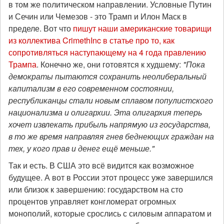
в том же политическом направлении. Условные Путин
и Сечин или Чемезов - это Трамп и Илон Маск в
пределе. Вот что
пишут наши американские товарищи
из коллектива CrimethInc в статье про то, как
сопротивляться наступающему на 4 года правлению
Трампа
. Конечно же, они готовятся к худшему:
"Пока
демократы пытаются сохранить неолиберальный
капитализм в его современном состоянии,
республиканцы стали новым сплавом популистского
национализма и олигархии. Эта олигархия теперь
хочет извлекать прибыль напрямую из государства,
в то же время направляя гнев беднеющих граждан на
тех, у кого прав и денег ещё меньше."
Так и есть. В США это всё видится как возможное
будущее. А вот в России этот процесс уже завершился
или близок к завершению: государством на сто
процентов управляет конгломерат огромных
монополий, которые срослись с силовым аппаратом и