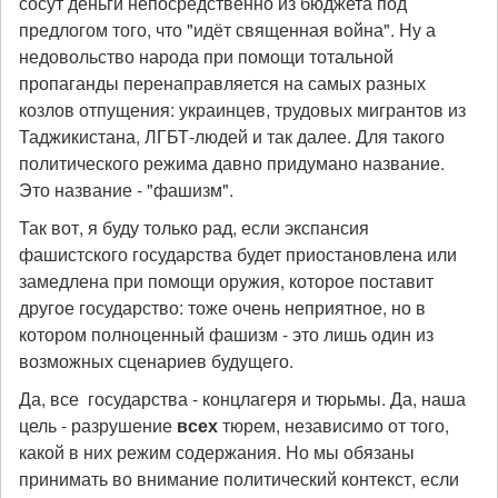
сосут деньги непосредственно из бюджета под
предлогом того, что "идёт священная война". Ну а
недовольство народа при помощи тотальной
пропаганды перенаправляется на самых разных
козлов отпущения: украинцев, трудовых мигрантов из
Таджикистана, ЛГБТ-людей и так далее. Для такого
политического режима давно придумано название.
Это название - "фашизм".
Так вот, я буду только рад, если экспансия
фашистского государства будет приостановлена или
замедлена при помощи оружия, которое поставит
другое государство: тоже очень неприятное, но в
котором полноценный фашизм - это лишь один из
возможных сценариев будущего.
Да, все государства - концлагеря и тюрьмы. Да, наша
цель - разрушение
всех
тюрем, независимо от того,
какой в них режим содержания. Но мы обязаны
принимать во внимание политический контекст, если