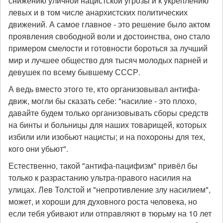
снижению уличной нацистской угрозы и к укреплению
левых и в том числе анархистских политических
движений. А самое главное - это решение было актом
проявления свободной воли и достоинства, оно стало
примером смелости и готовности бороться за лучший
мир и лучшее общество для тысяч молодых парней и
девушек по всему бывшему СССР.
А ведь вместо этого те, кто организовывал антифа-
движ, могли бы сказать себе: "насилие - это плохо,
давайте будем только организовывать сборы средств
на бинты и больницы для наших товарищей, которых
избили или изобьют нацисты; и на похороны для тех,
кого они убьют".
Естественно, такой "антифа-пацифизм" привёл бы
только к разрастанию ультра-правого насилия на
улицах. Лев Толстой и "непротивление злу насилием",
может, и хороши для духовного роста человека, но
если тебя убивают или отправляют в тюрьму на 10 лет