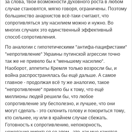
за слова, твои возможности духовного роста в любом
случае становятся, мягко говоря, ограничены. Поэтому
большинство анархистов всё-таки считают, что
сопротивляться злу насилием можно и нужно. Во
многих случаях это единственный эффективный
способ сопротивления.
По аналогии с гипотетическими "антифа-пацифистами"
"непротивление" Украины путинской агрессии точно
так же не привело бы к "меньшему насилию".
Наоборот, аппетиты Кремля только возросли бы, и
война распространялась бы ещё дальше. А самое
главное - продолжая всё ту же аналогию, такое
"непротивление" привело бы к тому, что ещё
миллионы людей решили бы, что любое
сопротивление злу бесполезно, и лучшее, что они
могут сделать - это склонить голову и покориться тому,
кто сильнее, ну или в крайнем случае сбежать.
Готовность к сопротивлению, непокорность,
нежелание мириться со злом - это, как мне кажется,