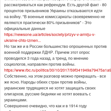
рассматриваться как рефрендум. Есть другой факт - 80
процентов призывников Украины отказываются идти
на войну. "В военные комиссариаты своевременно не
являются практически 80% призывников" - Это
официальные данные
https://newsone.ua/articles/society/prizyv-v-armiju-v-
ukraine-chto-izmen...
Но так же и в России большинство опрошенных против
военной поддержки ЛДНР. Причем этот опрос
проводился 3 года назад, а тренд, по мнению
социологов, направлен против войны.
https://www.rbc.ru/politics/30/10/2017/59f341949a79475a1a
Собственно, на этом разговор можно прекращать - все
же ясно. Народы обеих стран против войны,
украинские трудящиеся не хотят защищать своих
олигархов, русские бедняки не хотят воевать с
украинцами.
Совершенно очевидно, что как и в 1914 году