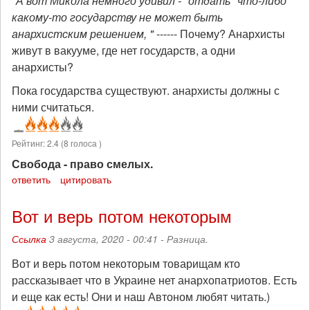
"А вот Микола немного удивил - "отдать" что-либо
какому-то государству не может быть
анархистским решением, "
------ Почему? Анархисты
живут в вакууме, где нет государств, а одни
анархисты?
Пока государства существуют. анархисты должны с
ними считаться.
Рейтинг:
2.4
(
8
голоса )
Свобода - право смелых.
ответить
цитировать
Вот и верь потом некоторым
Ссылка
3 августа, 2020 - 00:41 -
Разница.
Вот и верь потом некоторым товарищам кто
рассказывает что в Украине нет анархопатриотов. Есть
и еще как есть! Они и наш Автоном любят читать.)