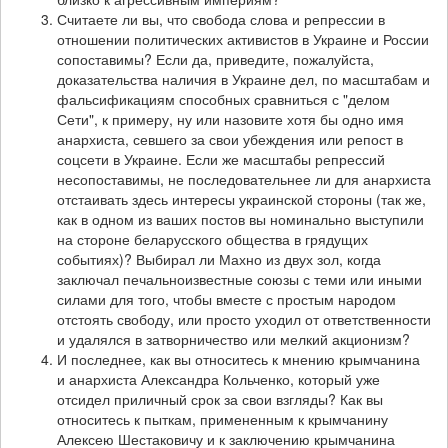
Считаете ли вы, что свобода слова и репрессии в
отношении политических активистов в Украине и России
сопоставимы? Если да, приведите, пожалуйста,
доказательства наличия в Украине дел, по масштабам и
фальсификациям способных сравниться с "делом
Сети", к примеру, ну или назовите хотя бы одно имя
анархиста, севшего за свои убеждения или репост в
соцсети в Украине. Если же масштабы репрессий
несопоставимы, не последовательнее ли для анархиста
отстаивать здесь интересы украинской стороны (так же,
как в одном из ваших постов вы номинально выступили
на стороне беларусского общества в грядущих
событиях)? Выбирал ли Махно из двух зол, когда
заключал печальноизвестные союзы с теми или иными
силами для того, чтобы вместе с простым народом
отстоять свободу, или просто уходил от ответственности
и удалялся в затворничество или мелкий акционизм?
И последнее, как вы относитесь к мнению крымчанина
и анархиста Александра Кольченко, который уже
отсидел приличный срок за свои взгляды? Как вы
относитесь к пыткам, примененным к крымчанину
Алексею Шестаковичу и к заключению крымчанина