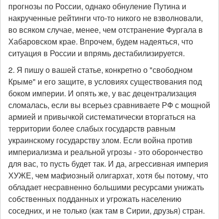
прогнозы по России, однако обнуление Путина и
накрученные рейтинги что-то никого не взволновали,
во всяком случае, менее, чем отстранение Фургала в
Хабаровском крае. Впрочем, будем надеяться, что
ситуация в России и впрямь дестабилизируется.
2. Я пишу о вашей статье, конкретно о "свободном
Крыме" и его защите, в условиях существования под
боком империи. И опять же, у вас децентрализация
сломалась, если вы всерьез сравниваете РФ с мощной
армией и привычкой систематически вторгаться на
территории более слабых государств равным
украинскому государству злом. Если война против
империализма и реальной угрозы - это оборончество
для вас, то пусть будет так. И да, агрессивная империя
ХУЖЕ, чем мафиозный олигархат, хотя бы потому, что
обладает несравненно большими ресурсами унижать
собственных подданных и угрожать населению
соседних, и не только (как там в Сирии, друзья) стран.