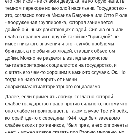
его критиков - не слабая девушка, на которую напал в
темном переходе ночью злой насильник. Государство -
это, согласно логике Михаила Бакунина или Отто Рюле
- вооруженная группировка, которая занимается
дойкой обычных работающих людей. Сильна она или
слаба в сравнении с другой такой же "бригадой" не
имеет никакого значения и это - сугубо проблемы
бригады, а не обычных людей, ставших объектом
дойки. Можно не разделять взгляд анархистов
\антиатворитарных социалистов на государство, и
считать его чем-то хорошим в каких-то случаях. Ок. Но
тогда не надо говорить от имени
анархизма\антиавториатрного социализма.
Далее, если применять логику, согласно которой
слабое государство право против сильного, потому что
оно слабое и проигрывает, в таком случае Третий рейх,
который где-то с середины 1944 года был заведомо
слабее своих противников, "был прав, а его оппоненты
- нет" - можно всякое сказать про Вторую мировую, но