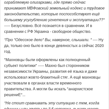
ограбляемую олигархами, где прямо сейчас
принимают МВФовский земельный кодекс и трудовое
законодательство, которые поспособствуют ещё
большему усугублению угнетения и эксплуатации??"
----- Безусловно. Всё познается в сравнении. И в
сравнении с РФ Украина - свободное общество.
"Про "Одесское дело" Вы, наверное, слышали. "
---- Ну
да, только оно было в конце девяностых а сейчас 2020
год.
"Махновцы были оформлены как полноценный
субъект политики" ----- Махно был сторонником
независимости Украины, развития её языка и даже
использовал жовто-блакитный стяг. А ещё махновцы
участвовали в органах власти временного
правительства. А могли бы искать "анархистское
решениЕ"...
"Не стоит сравнивать эту ситуацию с тем, когда
единицы или группы по 3,5 человека, выкатывают