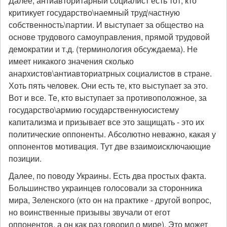
Далее, антиавторитарный социалист есть тот, кто
критикует государство\наемный труд\частную
собственность\партии. И выступает за общество на
основе трудового самоуправления, прямой трудовой
демократии и т.д. (терминология обсуждаема). Не
имеет никакого значения сколько
анархистов\антиавториатрных социалистов в стране.
Хоть пять человек. Они есть те, кто выступает за это.
Вот и все. Те, кто выступает за противоположное, за
государство\армию государственнуюсистему
капитализма и призывает все это защищать - это их
политические оппоненты. Абсолютно неважно, какая у
оппонентов мотивация. Тут две взаимоисключающие
позиции.
Далее, по поводу Украины. Есть два простых факта.
Большинство украинцев голосовали за сторонника
мира, Зеленского (кто он на практике - другой вопрос,
но воинственные призывы звучали от егот
оппонентов, а он как раз говорил о мире). Это может