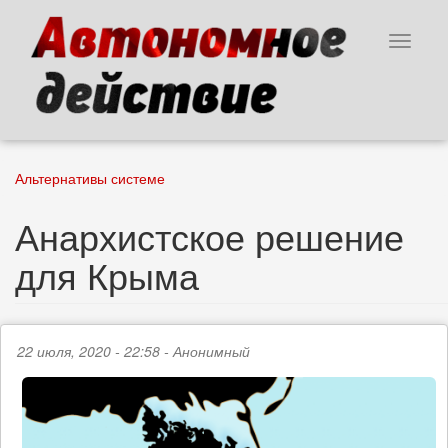
Перейти
к
Toggle
основному
navigat
содержанию
Альтернативы системе
Анархистское решение
для Крыма
22 июля, 2020 - 22:58 -
Анонимный