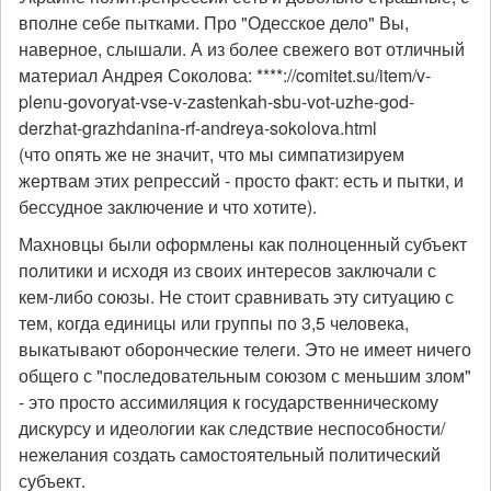
вполне себе пытками. Про "Одесское дело" Вы,
наверное, слышали. А из более свежего вот отличный
материал Андрея Соколова: ****://comitet.su/item/v-
plenu-govoryat-vse-v-zastenkah-sbu-vot-uzhe-god-
derzhat-grazhdanina-rf-andreya-sokolova.html
(что опять же не значит, что мы симпатизируем
жертвам этих репрессий - просто факт: есть и пытки, и
бессудное заключение и что хотите).
Махновцы были оформлены как полноценный субъект
политики и исходя из своих интересов заключали с
кем-либо союзы. Не стоит сравнивать эту ситуацию с
тем, когда единицы или группы по 3,5 человека,
выкатывают оборонческие телеги. Это не имеет ничего
общего с "последовательным союзом с меньшим злом"
- это просто ассимиляция к государственническому
дискурсу и идеологии как следствие неспособности/
нежелания создать самостоятельный политический
субъект.