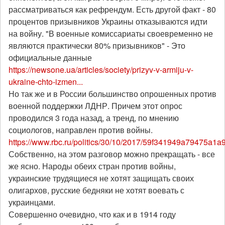
рассматриваться как рефрендум. Есть другой факт - 80
процентов призывников Украины отказываются идти
на войну. "В военные комиссариаты своевременно не
являются практически 80% призывников" - Это
официальные данные
https://newsone.ua/articles/society/prizyv-v-armiju-v-
ukraine-chto-izmen...
Но так же и в России большинство опрошенных против
военной поддержки ЛДНР. Причем этот опрос
проводился 3 года назад, а тренд, по мнению
социологов, направлен против войны.
https://www.rbc.ru/politics/30/10/2017/59f341949a79475a1a
Собственно, на этом разговор можно прекращать - все
же ясно. Народы обеих стран против войны,
украинские трудящиеся не хотят защищать своих
олигархов, русские бедняки не хотят воевать с
украинцами.
Совершенно очевидно, что как и в 1914 году