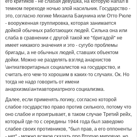
его критиков - не слабая девушка, на которую напал в
темном переходе ночью злой насильник. Государство -
это, согласно логике Михаила Бакунина или Отто Рюле
- вооруженная группировка, которая занимается
дойкой обычных работающих людей. Сильна она или
слаба в сравнении с другой такой же "бригадой" не
имеет никакого значения и это - сугубо проблемы
бригады, а не обычных людей, ставших объектом
дойки. Можно не разделять взгляд анархистов
\антиатворитарных социалистов на государство, и
считать его чем-то хорошим в каких-то случаях. Ок. Но
тогда не надо говорить от имени
анархизма\антиавториатрного социализма.
Далее, если применять логику, согласно которой
слабое государство право против сильного, потому что
оно слабое и проигрывает, в таком случае Третий рейх,
который где-то с середины 1944 года был заведомо
слабее своих противников, "был прав, а его оппоненты
- нет" - можно всякое сказать про Вторую мировую, но