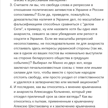
Считаете ли вы, что свобода слова и репрессии в
отношении политических активистов в Украине и России
сопоставимы? Если да, приведите, пожалуйста,
доказательства наличия в Украине дел, по масштабам и
фальсификациям способных сравниться с "делом
Сети", к примеру, ну или назовите хотя бы одно имя
анархиста, севшего за свои убеждения или репост в
соцсети в Украине. Если же масштабы репрессий
несопоставимы, не последовательнее ли для анархиста
отстаивать здесь интересы украинской стороны (так же,
как в одном из ваших постов вы номинально выступили
на стороне беларусского общества в грядущих
событиях)? Выбирал ли Махно из двух зол, когда
заключал печальноизвестные союзы с теми или иными
силами для того, чтобы вместе с простым народом
отстоять свободу, или просто уходил от ответственности
и удалялся в затворничество или мелкий акционизм?
И последнее, как вы относитесь к мнению крымчанина
и анархиста Александра Кольченко, который уже
отсидел приличный срок за свои взгляды? Как вы
относитесь к пыткам, примененным к крымчанину
Алексею Шестаковичу и к заключению крымчанина