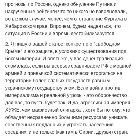
прогнозы по России, однако обнуление Путина и
накрученные рейтинги что-то никого не взволновали,
во всяком случае, менее, чем отстранение Фургала в
Хабаровском крае. Впрочем, будем надеяться, что
ситуация в России и впрямь дестабилизируется.
2. Я пишу о вашей статье, конкретно о "свободном
Крыме" и его защите, в условиях существования под
боком империи. И опять же, у вас децентрализация
сломалась, если вы всерьез сравниваете РФ с мощной
армией и привычкой систематически вторгаться на
территории более слабых государств равным
украинскому государству злом. Если война против
империализма и реальной угрозы - это оборончество
для вас, то пусть будет так. И да, агрессивная империя
ХУЖЕ, чем мафиозный олигархат, хотя бы потому, что
обладает несравненно большими ресурсами унижать
собственных подданных и угрожать населению
соседних, и не только (как там в Сирии, друзья) стран.