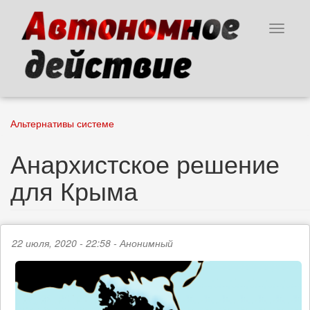
Перейти
к
Toggle
основному
navigat
содержанию
Альтернативы системе
Анархистское решение
для Крыма
22 июля, 2020 - 22:58 -
Анонимный