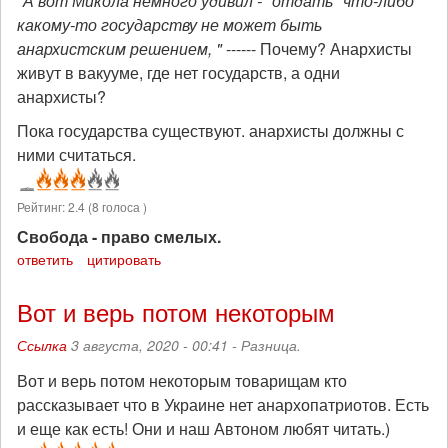
"А вот Микола немного удивил - "отдать" что-либо
какому-то государству не может быть
анархистским решением, "
------ Почему? Анархисты
живут в вакууме, где нет государств, а одни
анархисты?
Пока государства существуют. анархисты должны с
ними считаться.
Рейтинг:
2.4
(
8
голоса )
Свобода - право смелых.
ответить
цитировать
Вот и верь потом некоторым
Ссылка
3 августа, 2020 - 00:41 -
Разница.
Вот и верь потом некоторым товарищам кто
рассказывает что в Украине нет анархопатриотов. Есть
и еще как есть! Они и наш Автоном любят читать.)