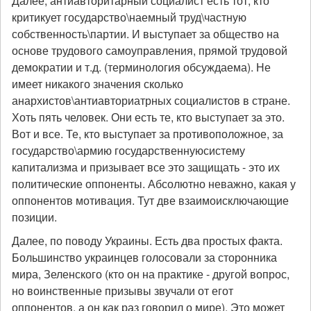
Далее, антиавторитарный социалист есть тот, кто
критикует государство\наемный труд\частную
собственность\партии. И выступает за общество на
основе трудового самоуправления, прямой трудовой
демократии и т.д. (терминология обсуждаема). Не
имеет никакого значения сколько
анархистов\антиавториатрных социалистов в стране.
Хоть пять человек. Они есть те, кто выступает за это.
Вот и все. Те, кто выступает за противоположное, за
государство\армию государственнуюсистему
капитализма и призывает все это защищать - это их
политические оппоненты. Абсолютно неважно, какая у
оппонентов мотивация. Тут две взаимоисключающие
позиции.
Далее, по поводу Украины. Есть два простых факта.
Большинство украинцев голосовали за сторонника
мира, Зеленского (кто он на практике - другой вопрос,
но воинственные призывы звучали от егот
оппонентов, а он как раз говорил о мире). Это может