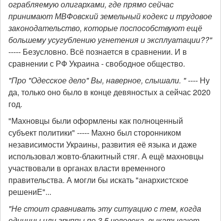
ограбляемую олигархами, где прямо сейчас
принимают МВФовский земельный кодекс и трудовое
законодательство, которые поспособствуют ещё
большему усугублению угнетения и эксплуатации??"
----- Безусловно. Всё познается в сравнении. И в
сравнении с РФ Украина - свободное общество.
"Про "Одесское дело" Вы, наверное, слышали. "
---- Ну
да, только оно было в конце девяностых а сейчас 2020
год.
"Махновцы были оформлены как полноценный
субъект политики" ----- Махно был сторонником
независимости Украины, развития её языка и даже
использовал жовто-блакитный стяг. А ещё махновцы
участвовали в органах власти временного
правительства. А могли бы искать "анархистское
решениЕ"...
"Не стоит сравнивать эту ситуацию с тем, когда
единицы или группы по 3,5 человека, выкатывают