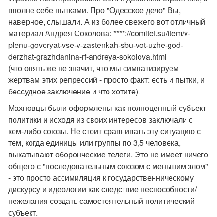
вполне себе пытками. Про "Одесское дело" Вы,
наверное, слышали. А из более свежего вот отличный
материал Андрея Соколова: ****://comitet.su/item/v-
plenu-govoryat-vse-v-zastenkah-sbu-vot-uzhe-god-
derzhat-grazhdanina-rf-andreya-sokolova.html
(что опять же не значит, что мы симпатизируем
жертвам этих репрессий - просто факт: есть и пытки, и
бессудное заключение и что хотите).
Махновцы были оформлены как полноценный субъект
политики и исходя из своих интересов заключали с
кем-либо союзы. Не стоит сравнивать эту ситуацию с
тем, когда единицы или группы по 3,5 человека,
выкатывают оборонческие телеги. Это не имеет ничего
общего с "последовательным союзом с меньшим злом"
- это просто ассимиляция к государственническому
дискурсу и идеологии как следствие неспособности/
нежелания создать самостоятельный политический
субъект.